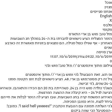
אוכל
מגזין
אנחנו מגייסים
English
X
סלבס
מקומי
מזל טוב: מוש בן ארי התארס
הזמר המצליח הציע נישואים לחברתו בת ה-24 במהלך חג השבועות
האחרון • אף שגילו כפול מגילה, הם נמצאים בזוגיות מאושרת זה כארבע
שנים
ערן סויסה
10/6/2019, 09:22
,עודכן
10/6/2019, 11:07
0
צילום: מתוך אינסטגרם // מזל טוב! מוש וג'ני
אז רגע, זאת הטבעת? ג'ני ומוש בן ארי // מתוך אינסטגרם
גיל זה רק מספר:
מוש בן ארי
, 48, הציע נישואים לבת זוגו הקטנה ממנו
ב-24 שנים, ג'ני זבישה.
כשג׳ני נולדה מוש היה בן 24, כשהייתה בת 20 הם הכירו והתאהבו, וכשהיא
הגיעה לגיל 24 - היא קיבלה את ההצעה המרגשת.
האירוע המשמח קרה בחג השבועות, שבו הציע לה הזמר לבלות את חייהם
ביחד לנצח, והיא כמובן הסכימה.
ג׳ני העלתה תמונה עם הטבעת ווכתבה: "!I said hell yeeees". כמובן!
•
הפסטיבל הכי שווה ביקום