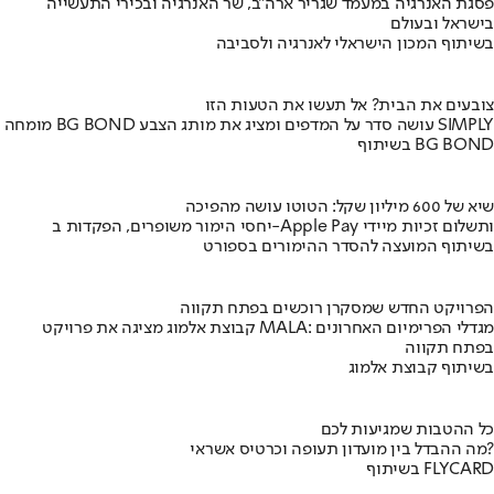
פסגת האנרגיה במעמד שגריר ארה"ב, שר האנרגיה ובכירי התעשייה
בישראל ובעולם
בשיתוף המכון הישראלי לאנרגיה ולסביבה
צובעים את הבית? אל תעשו את הטעות הזו
מומחה BG BOND עושה סדר על המדפים ומציג את מותג הצבע SIMPLY
בשיתוף BG BOND
שיא של 600 מיליון שקל: הטוטו עושה מהפיכה
יחסי הימור משופרים, הפקדות ב-Apple Pay ותשלום זכיות מיידי
בשיתוף המועצה להסדר ההימורים בספורט
הפרויקט החדש שמסקרן רוכשים בפתח תקווה
קבוצת אלמוג מציגה את פרויקט MALA: מגדלי הפרימיום האחרונים
בפתח תקווה
בשיתוף קבוצת אלמוג
כל ההטבות שמגיעות לכם
מה ההבדל בין מועדון תעופה וכרטיס אשראי?
בשיתוף FLYCARD