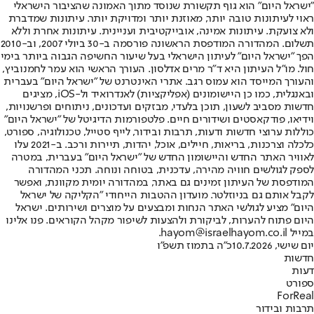
"ישראל היום" הוא גוף תקשורת שנוסד מתוך האמונה שהציבור הישראלי
ראוי לעיתונות טובה יותר, מאוזנת יותר ומדויקת יותר. עיתונות שמדברת
ולא צועקת. עיתונות אמינה, אובייקטיבית ועניינית. עיתונות אחרת וללא
תשלום. המהדורה המודפסת הראשונה פורסמה ב-30 ביולי 2007, וב-2010
הפך "ישראל היום" לעיתון הישראלי בעל שיעור החשיפה הגבוה ביותר בימי
חול. מו"ל העיתון היא ד"ר מרים אדלסון. העורך הראשי הוא עמר לחמנוביץ,
והעורך המייסד הוא עמוס רגב. אתרי האינטרנט של "ישראל היום" בעברית
ובאנגלית, כמו כן היישומונים (אפליקציות) לאנדרואיד ול-iOS, מציגים
חדשות מסביב לשעון, תוכן בלעדי, מבזקים ועדכונים, ניתוחים ופרשנויות,
וידיאו, פודקאסטים ושידורים חיים. פלטפורמות הדיגיטל של "ישראל היום"
כוללות ערוצי חדשות ודעות, תרבות ובידור, לייף סטייל, טכנולוגיה, ספורט,
כלכלה וצרכנות, בריאות, חיילים, אוכל, יהדות, תיירות ורכב. ב-2021 עלו
לאוויר האתר החדש והיישומון החדש של "ישראל היום" בעברית, במטרה
לספק לגולשים חוויה מהירה, עדכנית, בטוחה ונוחה. תכני המהדורה
המודפסת של העיתון זמינים גם באתר, במהדורה יומית מקוונת, ואפשר
לקבל אותם גם בניוזלטר. מועדון ההטבות הייחודי "הקליקה של ישראל
היום" מציע לגולשי האתר הנחות ומבצעים על מוצרים ושירותים. ישראל
היום פתוח להערות, לביקורת ולהצעות לשיפור מקהל הקוראים. פנו אלינו
במייל hayom@israelhayom.co.il.
יום שישי, 10.7.2026
כ"ה בתמוז תשפ"ו
חדשות
דעות
ספורט
ForReal
תרבות ובידור