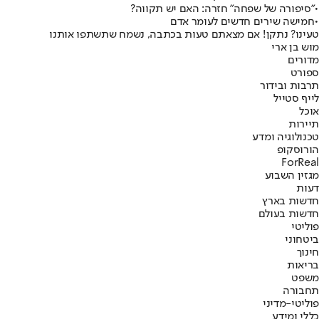
•
"סיפורה של שפחה" חזרה: האם יש תקווה?
•
חמישה שירים חדשים לעומר אדם
טעינו? נתקן! אם מצאתם טעות בכתבה, נשמח שתשתפו אותנו
מוש בן ארי
מדורים
ספורט
תרבות ובידור
לייף סטייל
אוכל
תיירות
טכנולוגיה ומדע
הורוסקופ
ForReal
מגזין השבוע
דעות
חדשות בארץ
חדשות בעולם
פוליטי
ביטחוני
חינוך
בריאות
משפט
תחבורה
פוליטי-מדיני
כללי ומידע