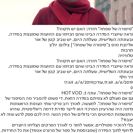
"סיפורה של שפחה" חזרה: האם יש תקווה?
נראה שיוצרי הסדרה הבינו שהם הגזימו עם הזוועות שמוצגות בסדרה,
ובעונתה השלישית, שעלתה היום, יש שביב קטן של אור
אליזבת מוס ב"סיפורה של שפחה"| צילום: יח"צ
תרבות
טלוויזיה
"סיפורה של שפחה" חזרה: האם יש תקווה?
נראה שיוצרי הסדרה הבינו שהם הגזימו עם הזוועות שמוצגות בסדרה,
ובעונתה השלישית, שעלתה היום, יש שביב קטן של אור
ניר וולף
6/6/2019, 11:49
,עודכן
6/6/2019, 11:49
0
"סיפורה של שפחה", עונה 3, HOT VOD
גם אם מעולם לא צפיתם בסדרה הזאת, די פשוט להסביר מה הסיפור של
"סיפורה של שפחה". למעשה, לאורך רוב פרקי שתי העונות הראשונות
נדמה היה שהרעיון המרכזי הוא לייצר סדרת דרמה ריאליסטית, שהיא
התגשמות הסיוטים הכי גדולים של המין הנשי. היה לכם ספק לרגע שזה לא
יעבוד?
בלי להזכיר ספוילרים, אפשר לומר כי לאורך הפרקים הצליחו היוצרים
לדחוף לתוך הסדרה (שמבוססת על ספר של מרגרט אטווד) את כל החרדות,