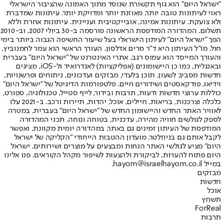
"ישראל היום" הוא גוף תקשורת שנוסד מתוך האמונה שהציבור הישראלי
ראוי לעיתונות טובה יותר, מאוזנת יותר ומדויקת יותר. עיתונות שמדברת
ולא צועקת. עיתונות אמינה, אובייקטיבית ועניינית. עיתונות אחרת וללא
תשלום. המהדורה המודפסת הראשונה פורסמה ב-30 ביולי 2007, וב-2010
הפך "ישראל היום" לעיתון הישראלי בעל שיעור החשיפה הגבוה ביותר בימי
חול. מו"ל העיתון היא ד"ר מרים אדלסון. העורך הראשי הוא עמר לחמנוביץ,
והעורך המייסד הוא עמוס רגב. אתרי האינטרנט של "ישראל היום" בעברית
ובאנגלית, כמו כן היישומונים (אפליקציות) לאנדרואיד ול-iOS, מציגים
חדשות מסביב לשעון, תוכן בלעדי, מבזקים ועדכונים, ניתוחים ופרשנויות,
וידיאו, פודקאסטים ושידורים חיים. פלטפורמות הדיגיטל של "ישראל היום"
כוללות ערוצי חדשות ודעות, תרבות ובידור, לייף סטייל, טכנולוגיה, ספורט,
כלכלה וצרכנות, בריאות, חיילים, אוכל, יהדות, תיירות ורכב. ב-2021 עלו
לאוויר האתר החדש והיישומון החדש של "ישראל היום" בעברית, במטרה
לספק לגולשים חוויה מהירה, עדכנית, בטוחה ונוחה. תכני המהדורה
המודפסת של העיתון זמינים גם באתר, במהדורה יומית מקוונת, ואפשר
לקבל אותם גם בניוזלטר. מועדון ההטבות הייחודי "הקליקה של ישראל
היום" מציע לגולשי האתר הנחות ומבצעים על מוצרים ושירותים. ישראל
היום פתוח להערות, לביקורת ולהצעות לשיפור מקהל הקוראים. פנו אלינו
במייל hayom@israelhayom.co.il.
מבזקים
חדשות
אוכל
תשחץ
ForReal
תרבות