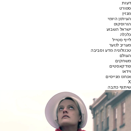
דעות
ספורט
מגזין
העיתון היומי
הורוסקופ
ישראל השבוע
כלכלה
לייף סטייל
מעריב לנוער
טכנולוגיה מדע וסביבה
העולם
משחקים
פודקאסטים
וידאו
אנחנו מגייסים
X
שיתוף כתבה