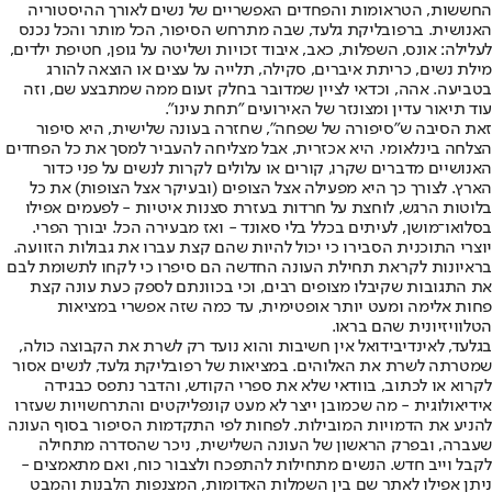
החששות, הטראומות והפחדים האפשריים של נשים לאורך ההיסטוריה
האנושית. ברפובליקת גלעד, שבה מתרחש הסיפור, הכל מותר והכל נכנס
לעלילה: אונס, השפלות, כאב, איבוד זכויות ושליטה על גופן, חטיפת ילדים,
מילת נשים, כריתת איברים, סקילה, תלייה על עצים או הוצאה להורג
בטביעה. אהה, וכדאי לציין שמדובר בחלק זעום ממה שמתבצע שם, וזה
עוד תיאור עדין ומצונזר של האירועים "תחת עינו".
זאת הסיבה ש"סיפורה של שפחה", שחזרה בעונה שלישית, היא סיפור
הצלחה בינלאומי. היא אכזרית, אבל מצליחה להעביר למסך את כל הפחדים
האנושיים מדברים שקרו, קורים או עלולים לקרות לנשים על פני כדור
הארץ. לצורך כך היא מפעילה אצל הצופים (ובעיקר אצל הצופות) את כל
בלוטות הרגש, לוחצת על חרדות בעזרת סצנות איטיות - לפעמים אפילו
בסלואו־מושן, לעיתים בכלל בלי סאונד - ואז מבעירה הכל. יבורך הפרי.
יוצרי התוכנית הסבירו כי יכול להיות שהם קצת עברו את גבולות הזוועה.
בראיונות לקראת תחילת העונה החדשה הם סיפרו כי לקחו לתשומת לבם
את התגובות שקיבלו מצופים רבים, וכי בכוונתם לספק כעת עונה קצת
פחות אלימה ומעט יותר אופטימית, עד כמה שזה אפשרי במציאות
הטלוויזיונית שהם בראו.
בגלעד, לאינדיבידואל אין חשיבות והוא נועד רק לשרת את הקבוצה כולה,
שמטרתה לשרת את האלוהים. במציאות של רפובליקת גלעד, לנשים אסור
לקרוא או לכתוב, בוודאי שלא את ספרי הקודש, והדבר נתפס כבגידה
אידיאולוגית - מה שכמובן ייצר לא מעט קונפליקטים והתרחשויות שעזרו
להניע את הדמויות המובילות. לפחות לפי התקדמות הסיפור בסוף העונה
שעברה, ובפרק הראשון של העונה השלישית, ניכר שהסדרה מתחילה
לקבל וייב חדש. הנשים מתחילות להתפכח ולצבור כוח, ואם מתאמצים -
ניתן אפילו לאתר שם בין השמלות האדומות, המצנפות הלבנות והמבט