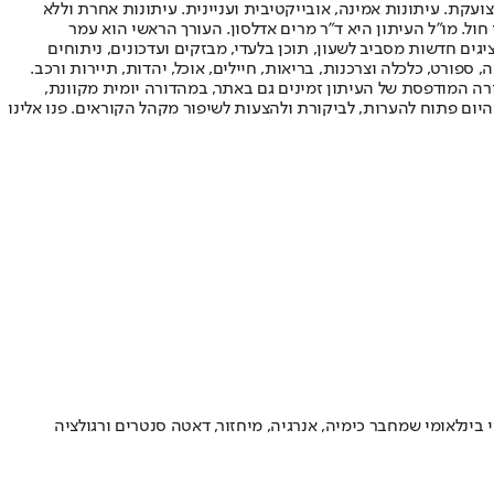
ועקת. עיתונות אמינה, אובייקטיבית ועניינית. עיתונות אחרת וללא
עור החשיפה הגבוה ביותר בימי חול. מו"ל העיתון היא ד"ר מרים אדלסון. העורך הראשי הוא עמר
 והעורך המייסד הוא עמוס רגב. אתרי האינטרנט של "ישראל היום" בעברית ובאנגלית, כמו כן היישומונים (אפליקציות) לאנדרואיד ול-iOS, מציגים חדשות מסביב לשעון, תוכן בלעדי, מבזקים ועדכונים, ניתוחים
, ספורט, כלכלה וצרכנות, בריאות, חיילים, אוכל, יהדות, תיירות ורכב.
דורה המודפסת של העיתון זמינים גם באתר, במהדורה יומית מקוונת,
היום פתוח להערות, לביקורת ולהצעות לשיפור מקהל הקוראים. פנו אלינו
נלאומי שמחבר כימיה, אנרגיה, מיחזור, דאטה סנטרים ורגולציה