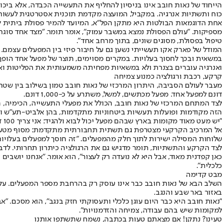
הייחוד של נאות חובב אינו בניסיון להחליף את התעשייה הכבדה, אלא ביכ
כוח ותשתיות אנרגיה. במקביל, המועצה מקדמת תוכנית אסטרטגית לעשור
אחת הדוגמאות הבולטות היא מתקן הפל"א, המיועד להמיר פסולת ביתית לא
מספיקות. "עולם הפסולת נמצא במשבר עמוק", אומר תומר. "מצד אחד סוגרים
טיפול בפסולת, מסוגים שונים, בתוך מרחב אחד".
המודל של פארק אקו תעשייתי נשען גם על חיבור פיזי בין המפעלים עצמם. 
במשאית ובכך לחסוך בעלויות. במקרים מסוימים, תוצר של מפעל אחד הופך
ואנרגיה עוברים בצנרת ולא במשאיות מפחיתה משמעותית את הפליטות ואת 
קרקע, רכבת ורגולציה כמנוע צמיחה
דונם למפעל אחד. מפעל מכתשים, למשל, משתרע על כ-1,000 דונם.
לצד המתחם המרכזי של נאות חובב, הכולל את מפעלי התעשייה, הכימיה, 
הזה מקודמות ופועלות תעשיות ביטחוניות מתקדמות, בהן אלביט-תע"ש ו
"יש מעט מאוד מקומות בארץ שבהם מפעל יכול לבוא ולהגיד: אני צריך 100 דונם", הוא אומר. "בנאות חובב זה אפשרי. גם מחירי הקרקע, עלויות הפיתוח והמיסוי המוניציפלי הם יתרון משמעותי ביחס לחלופות אחרות".
אל המרכיב הקרקעי מצטרפת גם תשתית תחבורתית מתקדמת: מסוף מטענים
שלוחות המסילה ישירות לתוך חלק מהמפעלים. "זה חוסך למפעלים בעלויות ש
לצד הקרקע והתשתיות, תומר מדגיש גם את הרגולציה כיתרון תחרותי. לדברי
כאן קפדנית מאוד, אבל היא לא נועדה רק לעצור", הוא אומר. "אנחנו יושב
כלכלית".
מבט קדימה
השלב הבא של נאות חובב כבר אינו עוסק רק בהרחבת מספר המפעלים. על ה
באזור באר שבע והנגב.
"נאות חובב היא כבר היום עוגן כלכלי ותעסוקתי חזק בנגב", הוא מסכם. "
למקומות שיש בהם עבודה, צמיחה והזדמנויות".
טעינו? נתקן! אם מצאתם טעות בכתבה, נשמח שתשתפו אותנו