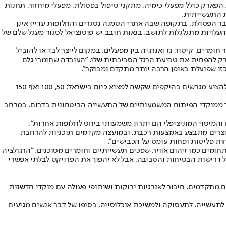
הפארק כולל מפעלי כימיה, מתקני טיפול בפסולת, מפעלי מיחזור, תחנות
 התעשייתית.
בר הפסולת, בתקופה שבה אתרי הטמנה נסגרים והחלופות עדיין אינן
העלויות מתגלגלות לתושב. בנאות חובב יש פוטנציאל לסגור מעגל שלם של
רים, קיטור, גז ואנרגיה בין מפעלים, במקום לייצר לבד או להוביל
רק להפחית את טביעת הרגל הסביבתית שלו. "העובדה שחומרי גלם
זו שפועלת באופן הרבה יותר מתקדם ומבוקר".
מעבר לעולם הסביבה, היתרון המרכזי של נאות חובב טמון בשילוב בין שטחים גדולים, תשתיות קיימות ורגולציה ייעודית. לדברי תומר, הפארק מסוגל להציע מגרשים בהיקפים שקשה למצוא כיום בישראל: 50, 100 ואף 150
ד ממוקדי הפיתוח המשמעותיים של התעשייה הביטחונית בדרום. במרחב
וצרים מתבצע באמצעות רכבת, ובמועצה מקדמים תוכניות להרחבת
חות פליטות ופחות עומס על הכבישים".
ומים כמו זיהום אוויר, שפכים תעשייתיים וחומרים מסוכנים. "הרגולציה
בכל דרישות הבטיחות והסביבה, אבל לא יהפוך את הפרויקט לבלתי אפשרי
מתקדמים, חיבור לאנרגיות ירוקות ושיתופי פעולה עם מוקדי חדשנות
ו לתעשייה, לתעסוקה ולמשיכת אוכלוסייה. בסופו של דבר אנשים מגיעים