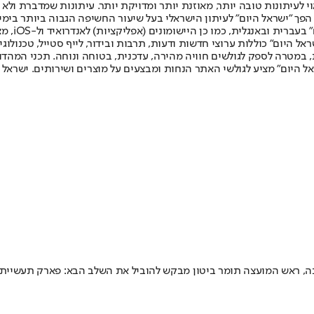
לעיתונות טובה יותר, מאוזנת יותר ומדויקת יותר. עיתונות שמדברת ולא צ
שלום. המהדורה המודפסת הראשונה פורסמה ב-30 ביולי 2007, וב-2010 הפך "ישראל היום" לעיתון הישראלי בעל שי
לחמנוביץ,
ל היום" כוללות ערוצי חדשות ודעות, תרבות ובידור, לייף סטייל, טכנולוגיה
ברית, במטרה לספק לגולשים חוויה מהירה, עדכנית, בטוחה ונוחה. תכני המה
ל היום" מציע לגולשי האתר הנחות ומבצעים על מוצרים ושירותים. ישראל 
, ראש המועצה תומר ביטון מבקש להוביל את השלב הבא: פארק תעשייתי בי