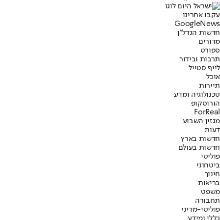
עקבו אחרינו
G
o
o
g
l
e
News
חדשות הנדל"ן
מדורים
ספורט
תרבות ובידור
לייף סטייל
אוכל
תיירות
טכנולוגיה ומדע
הורוסקופ
ForReal
מגזין השבוע
דעות
חדשות בארץ
חדשות בעולם
פוליטי
ביטחוני
חינוך
בריאות
משפט
תחבורה
פוליטי-מדיני
כללי ומידע