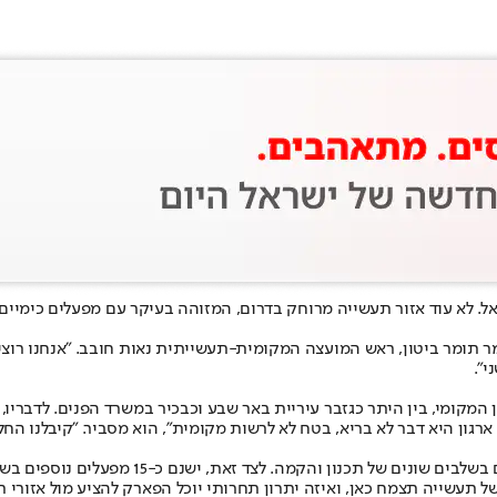
. לא עוד אזור תעשייה מרוחק בדרום, המזוהה בעיקר עם מפעלים כימיי
ר תומר ביטון, ראש המועצה המקומית-תעשייתית נאות חובב. "אנחנו רוצים 
י".
המקומי, בין היתר כגזבר עיריית באר שבע וכבכיר במשרד הפנים. לדבריו
 ארגון היא דבר לא בריא, בטח לא לרשות מקומית", הוא מסביר. "קיבלנו
כיום פועלים בנאות חובב כ-50 מפעלים ועסקים, ו
ל תעשייה תצמח כאן, ואיזה יתרון תחרותי יוכל הפארק להציע מול אזורי 