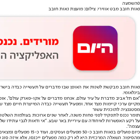
0
השמעה
נאות חובב מבט אווירי. צילום: מועצת נאות חובב
נאות חובב מבקשת לשנות את האופן שבו מדברים על תעשייה כבדה בישראל
בינלאומי.
"אם תל אביב מדברת על עיר עולם, אנחנו מדברים על אקו-פארק עולם", אומ
מקיים ערכי קיימות מצד אחד, ומפעיל תעשייה כבדה המייצרת חיים מצד שנ
מסטגנציה לתוכנית עשור
תומר נכנס לתפקיד לפני פחות משנה, לאחר שנים ארוכות בעולמות השלטון 
על רקע האפשרות לאיחודה עם עיריית באר שבע. "אי ודאות לגבי עתידו של
עצמה".
מהסיפור. השאלה המרכזית היא לא רק כמה מפעלים ייכנסו, אלא איזה סוג ש