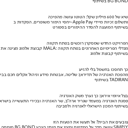
בשיתוף BG BOND
שיא של 600 מיליון שקל: הטוטו עושה מהפיכה
יחסי הימור משופרים, הפקדות ב-Apple Pay ותשלום זכיות מיידי
בשיתוף המועצה להסדר ההימורים בספורט
הפרויקט החדש שמסקרן רוכשים בפתח תקווה
קבוצת אלמוג מציגה את פרויקט MALA: מגדלי הפרימיום האחרונים בפתח תקווה
בשיתוף קבוצת אלמוג
כך תחסכו בחשמל בלי להזיע
מהפכת האנרגיה של תדיראן: שליטה, אבטחת מידע וניהול אקלים חכם בבי
בשיתוף TADIRAN
בצל איומי איראן: כך נערך משק האנרגיה
פסגת האנרגיה במעמד שגריר ארה"ב, שר האנרגיה ובכירי התעשייה בישראל
בשיתוף המכון הישראלי לאנרגיה ולסביבה
צובעים את הבית? אל תעשו את הטעות הזו
מומחה BG BOND עושה סדר על המדפים ומציג את מותג הצבע SIMPLY