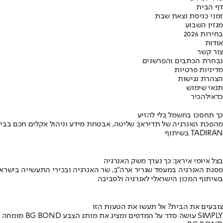
דף הבית
זמני כניסת וצאת שבת
מגזין השבוע
בחירות 2026
אודות
צור קשר
נבחרת הכתבים והפרשנים
מדיניות פרטיות
הצהרת נגישות
תנאי שימוש
כדאי
להכיר
כך תחסכו בחשמל בלי להזיע
מהפכת האנרגיה של תדיראן: שליטה, אבטחת מידע וניהול אקלים חכם בבי
בשיתוף TADIRAN
בצל איומי איראן: כך נערך משק האנרגיה
פסגת האנרגיה במעמד שגריר ארה"ב, שר האנרגיה ובכירי התעשייה בישראל
בשיתוף המכון הישראלי לאנרגיה ולסביבה
צובעים את הבית? אל תעשו את הטעות הזו
מומחה BG BOND עושה סדר על המדפים ומציג את מותג הצבע SIMPLY