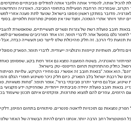
ולת להכיל אותה, להסדיר אותה ולחבר אותה למודלים סביבתיים מתקדמים. 
 הקרוב, שבמרכזה הרחבת הפעילות בתחומי הסביבה, האנרגיה והחדשנות
נרגיה. מדובר במתקן ראשון מסוגו בישראל, שנועד לתת מענה אזורי למש
 יותר ויותר אתרי הטמנה, ומצד שני אין מספיק פתרונות חלופיים. בסוף 
בנאות חובב פועלת רשת של צנרות וגשרים תעשייתיים, שמאפשרת להעביר חומ
 לחומר גלם במפעל אחר. לדברי תומר, זהו אחד המרכיבים שמאפשרים לפא
תנועת כלי הרכב. זה חלק מהיכולת שלנו לייצר כאן תעשייה כבדה, אבל כ
המיחזור והאנרגיה, בשטח המועצה נמצא גם אזור רמת בקע, שמסומן כאח
רפאל, כחלק מהתחזקות תחום הדיפנס-טק בישראל.
 של רכבת ישראל בלב הפארק. כיום חלק ניכר משינוע חומרי הגלם והמ
ינוע, אבל גם מייצר יתרון סביבתי ברור", אומר תומר. "פחות משאיות, פ
ו, בנאות חובב פועלת יחידה סביבתית ייחודית, שמחזיקה ידע מקצועי בתח
ים עם היזמים, עוזרים להם למצוא פתרונות, ומקדמים איתם תכנון שיעמוד 
פרק נמצאות גם תוכניות לדאטה סנטרים, פיתוחים בתחום המימן, דלקים 
אבל הפוטנציאל רחב הרבה יותר. אנחנו רוצים להיות הבשורה של האזור שלנ