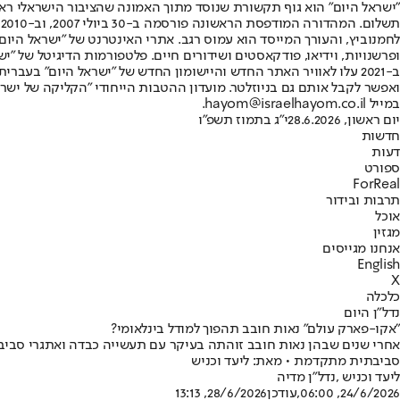
"ישראל היום" הוא גוף תקשורת שנוסד מתוך האמונה שהציבור הישראלי ראוי 
ת
ופרשנויות, וידיאו, פודקאסטים ושידורים חיים. פלטפורמות הדיגיטל של "ישרא
ב-2021 עלו לאוויר האתר החדש והיישומון החדש של "ישראל היום" בע
ואפשר לקבל אותם גם בניוזלטר. מועדון ההטבות הייחודי "הקליקה של ישרא
במייל hayom@israelhayom.co.il.
יום ראשון, 28.6.2026
י"ג בתמוז תשפ"ו
חדשות
דעות
ספורט
ForReal
תרבות ובידור
אוכל
מגזין
אנחנו מגייסים
English
X
כלכלה
נדל"ן היום
"אקו-פארק עולם" נאות חובב תהפוך למודל בינלאומי?
אחרי שנים שבהן נאות חובב זוהתה בעיקר עם תעשייה כבדה ואתגרי סביבה
סביבתית מתקדמת • מאת: ליעד וכניש
ליעד וכניש ,נדל"ן מדיה
24/6/2026, 06:00
,עודכן
28/6/2026, 13:13