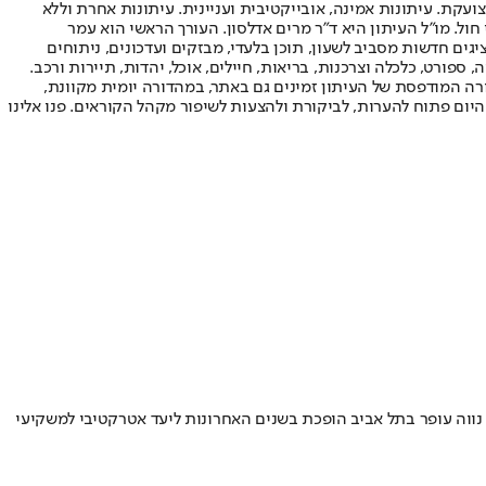
ועקת. עיתונות אמינה, אובייקטיבית ועניינית. עיתונות אחרת וללא
עור החשיפה הגבוה ביותר בימי חול. מו"ל העיתון היא ד"ר מרים אדלסון. העורך הראשי הוא עמר
 והעורך המייסד הוא עמוס רגב. אתרי האינטרנט של "ישראל היום" בעברית ובאנגלית, כמו כן היישומונים (אפליקציות) לאנדרואיד ול-iOS, מציגים חדשות מסביב לשעון, תוכן בלעדי, מבזקים ועדכונים, ניתוחים
, ספורט, כלכלה וצרכנות, בריאות, חיילים, אוכל, יהדות, תיירות ורכב.
דורה המודפסת של העיתון זמינים גם באתר, במהדורה יומית מקוונת,
היום פתוח להערות, לביקורת ולהצעות לשיפור מקהל הקוראים. פנו אלינו
נווה עופר בתל אביב הופכת בשנים האחרונות ליעד אטרקטיבי למשקיעי