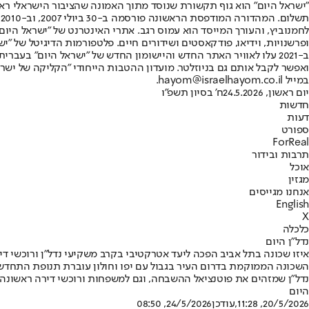
"ישראל היום" הוא גוף תקשורת שנוסד מתוך האמונה שהציבור הישראלי ראוי 
ת
ופרשנויות, וידיאו, פודקאסטים ושידורים חיים. פלטפורמות הדיגיטל של "ישרא
ב-2021 עלו לאוויר האתר החדש והיישומון החדש של "ישראל היום" בע
ואפשר לקבל אותם גם בניוזלטר. מועדון ההטבות הייחודי "הקליקה של ישרא
במייל hayom@israelhayom.co.il.
יום ראשון, 24.5.2026
ח' בסיון תשפ"ו
חדשות
דעות
ספורט
ForReal
תרבות ובידור
אוכל
מגזין
אנחנו מגייסים
English
X
כלכלה
נדל"ן היום
איזו שכונה בתל אביב הפכה ליעד אטרקטיבי בקרב משקיעי נדל"ן ורוכשי די
השכונה הממוקמת בדרום העיר בגבול עם יפו וחולון עוברת תנופת התחדשו
נדל"ן שמזהים את פוטנציאל ההשבחה, וגם למשפחות ורוכשי דירה ראשו
היום
20/5/2026, 11:28
,עודכן
24/5/2026, 08:50