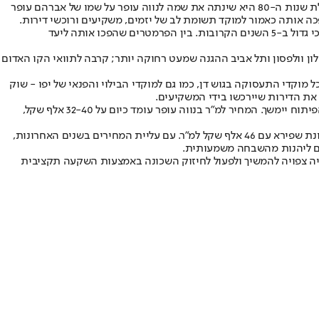
שכונת נווה עופר ממוקמת בדרום תל אביב בגבול עם יפו וחולון. השכונה הוקמה בסוף שנות ה-60 של המאה הקודמת ונקראה במקור תל כביר. בתחילת שנות ה-80 היא שינתה את שמה לנווה עופר על שמו של אברהם עופר
מעט לאחר אישור המדיניות התכנונית של העירייה לשכונה, נווה עופר נבחרה על ידי לשכת שמאי המקרקעין לאחת מ-5 השכונות שיעשו את הזינוק הכי גדול ב-5 השנים הקרובות. בין הפרמטרים שהפכו אותה ליעד
לון וולפסון ותל אביב ההגנה שמעט רחוקה יותר; קרבה לתוואי הקו האדום
קדי התעסוקה בגוש דן, כמו גם למוקדי הבילוי והפנאי של יפו - שוק
 את הדירות שיירכשו בידי המשקיעים.
למרות כל אלה, מחירי הדירות בשכונה עדיין ברמות שפויות, דבר המאפשר כניסה נוחה יחסית להשקעה ומבטיח פוטנציאל השבחה משמעותי ככל שהפיתוח יימשך. המחיר למ"ר בנווה עופר עומד כיום על 32-40 אלף שקל,
בשכונות הסמוכות לנווה עופר המחירים כבר זינקו במאות אחוזים בשנים האחרונות – בפלורנטין ל-57 אלף שקל למ"ר, נווה שאנן עם 51 אלף שקל, ושכונת שפירא עם 46 אלף שקל למ"ר. עם עליית המחירים בשנים האחרונות,
יים ליהנות מהשבחה משמעותית.
ייה צפויה להמשיך ולפעול לחיזוק השכונה באמצעות השקעה תקציבית