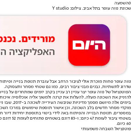
0
השמעה
שכונת נווה עופר בתל אביב. צילום: Y studio
נווה עופר פחות מוכרת אולי לציבור הרחב אבל עוברת תנופת בנייה ופיתו
שדרוג לתשתיות, נבנים מבני ציבור רבים, כמו גם שטחי מסחר ותעסוקה.
הפוטנציאל של נווה עופר יצר עניין רב עניין בקרב יזמים שמתחרים על בנ
להזניק את השכונה מעלה, להעלות את קרנה ולמשוך אליה אוכלוסיה איכותי
בימים אלה 
מוקדי מסחר חדשים בלב השכונה, וכן אישור תוספת שימושים במרכז השכונה. גם תוכניות המתאר הכוללניות תא/5000
60 כיום.
פוטנציאל השבחה משמעותי