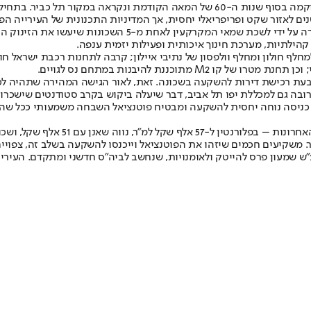
הילתיות, מערכת חינוך איכותית ופעילות יזמית ענפה.
חלף חולון ומחלף וולפסון של נתיבי איילון; קרבה לתחנות רכבת ישראל חו
כננת להיבנות במתחם נס לגויים.
ת רכישת דירות להשקעה בשכונה. זאת, לאור הגישה המהירה שתהיה לכל מו
רובה גם למכללת יפו תל אביב, דבר שיעלה ביקוש בקרב סטודנטים שישכרו
ר. משקיעים חכמים שיזהו את הפוטנציאל וייכנסו להשקעה בשלב זה, צפו
ע"ש שמעון פרס להייטק ולאומנויות, שנחשב לביה"ס חדשני ומתקדם. העיר