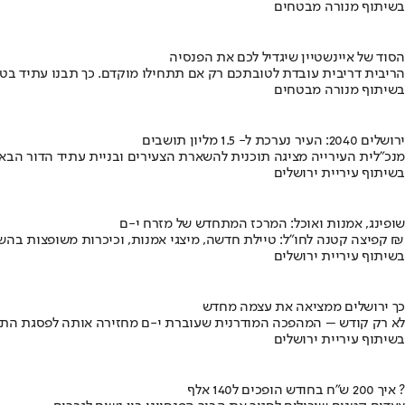
בשיתוף מנורה מבטחים
הסוד של איינשטיין שיגדיל לכם את הפנסיה
הריבית דריבית עובדת לטובתכם רק אם תתחילו מוקדם. כך תבנו עתיד בט
בשיתוף מנורה מבטחים
ירושלים 2040: העיר נערכת ל- 1.5 מליון תושבים
מנכ"לית העירייה מציגה תוכנית להשארת הצעירים ובניית עתיד הדור הבא
בשיתוף עיריית ירושלים
שופינג, אמנות ואוכל: המרכז המתחדש של מזרח י-ם
קפיצה קטנה לחו"ל: טיילת חדשה, מיצגי אמנות, וכיכרות משופצות בהשקעה של 100 מיליון ₪
בשיתוף עיריית ירושלים
כך ירושלים ממציאה את עצמה מחדש
לא רק קודש – המהפכה המודרנית שעוברת י-ם מחזירה אותה לפסגת התי
בשיתוף עיריית ירושלים
איך 200 ש"ח בחודש הופכים ל140 אלף ?