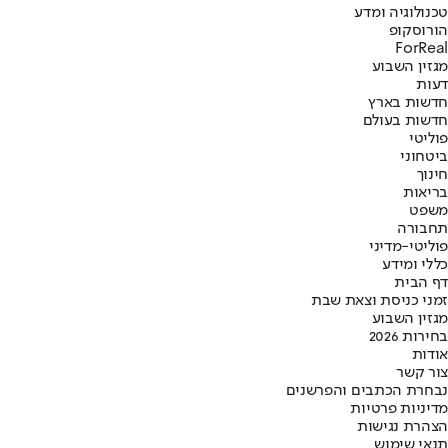
טכנולוגיה ומדע
הורוסקופ
ForReal
מגזין השבוע
דעות
חדשות בארץ
חדשות בעולם
פוליטי
ביטחוני
חינוך
בריאות
משפט
תחבורה
פוליטי-מדיני
כללי ומידע
דף הבית
זמני כניסת וצאת שבת
מגזין השבוע
בחירות 2026
אודות
צור קשר
נבחרת הכתבים והפרשנים
מדיניות פרטיות
הצהרת נגישות
תנאי שימוש