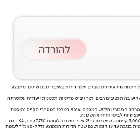
של התחדשות עירונית שבהם אלפי דירות בשלבי תכנון שונים, מתבצע
שקיע בה תקציבים רבים, תוך גיבוש מדיניות תכנונית ייעודית שמטרתה
ות עירונית מתחמית, חיזוק המרחב הציבורי וחידוש המבנים, עיבוי המרכז המסחרי הקיים והוספת
במספרים, תנופת הבנייה והפיתוח באה לידי ביטוי בתוספת יחידות דיור חדשות לשכונה - מסמך המדיניות מגדיר יעד של כמעט 9,000 דירות לעומת 3,000 קיימות, שיאכלסו כ-23 אלף תושבים לעומת 7,750 כיום; 94 דונם
בשטחי ציבור לעומת 47 כיום; ו-83 דונם בשטחים פתוחים לעומת 52 דונם כיום. הבינוי החדש בשכונה הינו במגדלים בני עד 30 קומות, לצד בנייה מרקמית בגובה עד 19 קומות. גם שטח הדירות הממוצע גדל ל-80 מ"ר לעומת