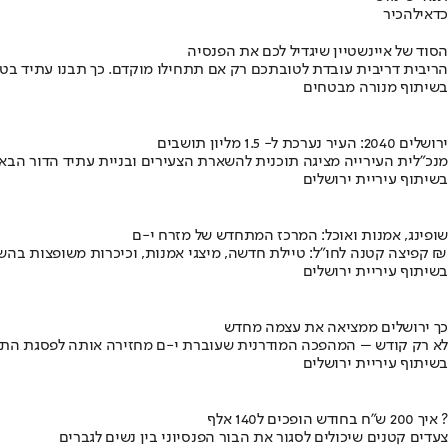
כדאי
להכיר
הסוד של איינשטיין שיגדיל לכם את הפנסיה
הריבית דריבית עובדת לטובתכם רק אם תתחילו מוקדם. כך תבנו עתיד בט
בשיתוף מנורה מבטחים
ירושלים 2040: העיר נערכת ל- 1.5 מליון תושבים
מנכ"לית העירייה מציגה תוכנית להשארת הצעירים ובניית עתיד הדור הבא
בשיתוף עיריית ירושלים
שופינג, אמנות ואוכל: המרכז המתחדש של מזרח י-ם
קפיצה קטנה לחו"ל: טיילת חדשה, מיצגי אמנות, וכיכרות משופצות בהשקעה של 100 מיליון ₪
בשיתוף עיריית ירושלים
כך ירושלים ממציאה את עצמה מחדש
לא רק קודש – המהפכה המודרנית שעוברת י-ם מחזירה אותה לפסגת התי
בשיתוף עיריית ירושלים
איך 200 ש"ח בחודש הופכים ל140 אלף ?
צעדים קטנים שיכולים לסגור את הבור הפנסיוני בין נשים לגברים