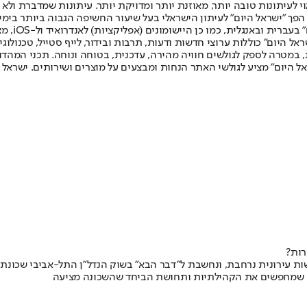
לעיתונות טובה יותר, מאוזנת יותר ומדויקת יותר. עיתונות שמדברת ולא צ
שלום. המהדורה המודפסת הראשונה פורסמה ב-30 ביולי 2007, וב-2010 הפך "ישראל היום" לעיתון הישראלי בעל שי
לחמנוביץ,
ל היום" כוללות ערוצי חדשות ודעות, תרבות ובידור, לייף סטייל, טכנולוגיה
ברית, במטרה לספק לגולשים חוויה מהירה, עדכנית, בטוחה ונוחה. תכני המה
ל היום" מציע לגולשי האתר הנחות ומבצעים על מוצרים ושירותים. ישראל 
רות?
ת עירונית נרחבת, ונחשבת ל"דבר הבא" בשוק הנדל"ן התל-אביבי שכונת 
נה שמחפשים את הקהילתיות ותחושת הביחד שהשכונה מציעה