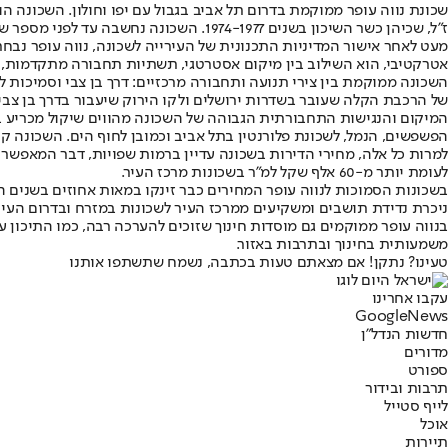
ז"ל, שכיהן כשר השיכון בשנים 1974-1977. השכונה נחשבה עד לפני מספר שנים לאזור שקט ופריפריאלי יחסית, אך המדיניות התכנונית של העירייה הפכה אותה כאמור למוקד תשומת לב של יזמים, משקיעים ורוכשי דירות.
אטרקטיבי, הוא השילוב בין מיקום אסטרטגי, תשתיות תחבורה מתקדמות, ק
השכונה ממוקמת בין צירי תנועה ותחבורה מרכזיים: דרך בן צבי וסמיכות למ
של הרכבת הקלה שעובר בשדרות ירושלים ולקו הירוק שיעבור בדרך בן צבי; וכן תחנת מטרו של קו M2 מתו
המיקום והנגישות התחבורתית הגבוהה של השכונה מהווים שיקול מכריע בע
הפשפשים, הנמל, לשכונת פלורנטין בתל אביב וכמובן לחוף הים. השכונה ק
לעומת יותר מ-60 אלף שקל למ"ר בשכונות מרכז העיר.
ניכרת נדידת תושבים ומשקיעים ממרכז העיר לשכונות במזרח ובדרום העי
בנווה עופר ממוקמים גם מוסדות חינוך שזוכים להערכה רבה, כמו התיכון 
משמעותית בחינוך ובתרבות באזור.
טעינו? נתקן! אם מצאתם טעות בכתבה, נשמח שתשתפו אותנו
עקבו אחרינו
G
o
o
g
l
e
News
חדשות הנדל"ן
מדורים
ספורט
תרבות ובידור
לייף סטייל
אוכל
תיירות