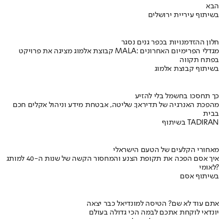
הבא
בשיתוף עיריית ירושלים
חלון ההזדמנויות בכפר גנים נסגר
קבוצת אלמוג מציגה את פרויקט MALA: מגדלי הפרימיום האחרונים
בפתח תקווה
בשיתוף קבוצת אלמוג
כך תחסכו בחשמל בלי להזיע
מהפכת האנרגיה של תדיראן: שליטה, אבטחת מידע וניהול אקלים חכם
בבית
בשיתוף TADIRAN
מאחורי הקלעים של הטעם הישראלי
איך אסם הפכה את תקופת הצנע והמחסור הקשה של שנות ה-40 למותג
לאומי?
בשיתוף אסם
אתם עוד לא שם? הטיסה למונדיאל כבר יצאה
יונדאי לוקחת אתכם לבמה הכי גדולה בעולם