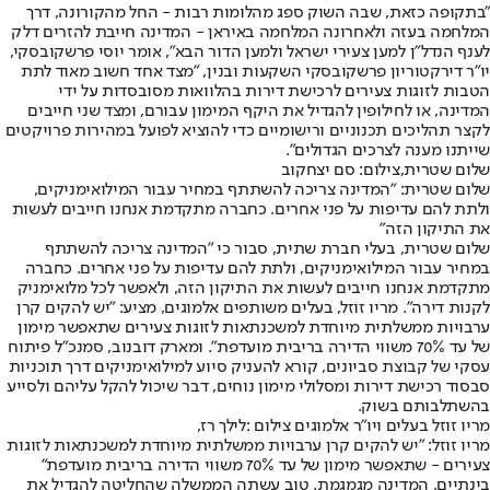
"בתקופה כזאת, שבה השוק ספג מהלומות רבות - החל מהקורונה, דרך
המלחמה בעזה ולאחרונה המלחמה באיראן - המדינה חייבת להזרים דלק
לענף הנדל"ן למען צעירי ישראל ולמען הדור הבא", אומר יוסי פרשקובסקי,
יו"ר דירקטוריון פרשקובסקי השקעות ובנין, "מצד אחד חשוב מאוד לתת
הטבות לזוגות צעירים לרכישת דירות בהלוואות מסובסדות על ידי
המדינה, או לחילופין להגדיל את היקף המימון עבורם, ומצד שני חייבים
לקצר תהליכים תכנוניים ורישומיים כדי להוציא לפועל במהירות פרויקטים
שייתנו מענה לצרכים הגדולים".
שלום שטרית,צילום: סם יצחקוב
שלום שטרית: "המדינה צריכה להשתתף במחיר עבור המילואימניקים,
ולתת להם עדיפות על פני אחרים. כחברה מתקדמת אנחנו חייבים לעשות
את התיקון הזה"
שלום שטרית, בעלי חברת שתית, סבור כי "המדינה צריכה להשתתף
במחיר עבור המילואימניקים, ולתת להם עדיפות על פני אחרים. כחברה
מתקדמת אנחנו חייבים לעשות את התיקון הזה, ולאפשר לכל מלואימניק
לקנות דירה". מריו זוזל, בעלים משותפים אלמוגים, מציע: "יש להקים קרן
ערבויות ממשלתית מיוחדת למשכנתאות לזוגות צעירים שתאפשר מימון
של עד 70% משווי הדירה בריבית מועדפת". ומארק דובנוב, סמנכ"ל פיתוח
עסקי של קבוצת סביונים, קורא להעניק סיוע למילואימניקים דרך תוכניות
סבסוד רכישת דירות ומסלולי מימון נוחים, דבר שיכול להקל עליהם ולסייע
בהשתלבותם בשוק.
מריו זוזל בעלים ויו"ר אלמוגים צילום :לילך רז,
מריו זוזל: "יש להקים קרן ערבויות ממשלתית מיוחדת למשכנתאות לזוגות
צעירים - שתאפשר מימון של עד 70% משווי הדירה בריבית מועדפת"
בינתיים, המדינה מגמגמת. טוב עשתה הממשלה שהחליטה להגדיל את