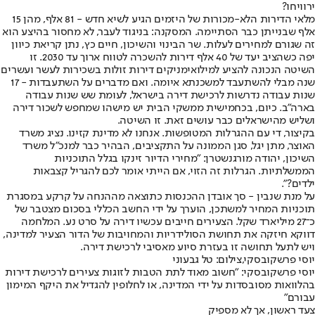
ירוויחו?
מלאי הדירות הלא-מכורות של היזמים הגיע לשיא חדש - 81 אלף, מהן 15
אלף שבנייתן כבר הסתיימה. המסקנה: בניגוד לעבר, לא מחסור בהיצע הוא
זה שגורם למחירים לעלות. שר הבינוי והשיכון, חיים כץ, נתן קריאת כיוון
יפה כשהציב יעד של 40 אלף דירות להשכרה לטווח ארוך עד 2030. זו
השיטה הנכונה להציע למילואימניקים דירות זולות בשכירות לעשר ועשרים
שנה מבלי להשתעבד למשכנתא איומה. ואם מדברים על השתעבדות - 17
שנות עבודה נדרשות לרכישת דירה בישראל, לעומת שש שנות עבודה
בארה"ב. כיום, בכחמישית ממשקי הבית יש מישהו שמחפש לשכור דירה
ושליש מהישראלים כבר עושים זאת. זו השיטה.
בקיצור, די עם ההגרלות המטופשות. אנחנו לא מדינת קזינו. נציג משרד
האוצר, מתן יגל, סגן הממונה על התקציבים, הבהיר כבר למנכ"ל משרד
השיכון, יהודה מורגנשטרן: "מחירי הדיור זינקו בגלל התוכניות
הממשלתיות. הגרלות זה הזוי, אם הייתי אומר לכם להגריל קצבאות
ילדים?".
על מנת שנבין - סך אובדן ההכנסות כתוצאה מההנחה על קרקע במסגרת
תוכניות המחיר למשתכן, הוערך על ידי החשב הכללי בסכום מצטבר של
כ־27 מיליארד שקל. הצעירים חייבים עכשיו דירה על סרט נע. המלחמה
דווקא חיזקה את תחושת הסולידריות והמחויבות של הדור הצעיר למדינה,
ויש לתעל תחושה זו בעזרת סיוע מאסיבי לרכישת דירה.
יוסי פרשקובסקי,צילום: טל גבעוני
יוסי פרשקובסקי: "חשוב מאוד לתת הטבות לזוגות צעירים לרכישת דירות
בהלוואות מסובסדות על ידי המדינה, או לחלופין להגדיל את היקף המימון
עבורם"
צעד ראשון, אך לא מספיק