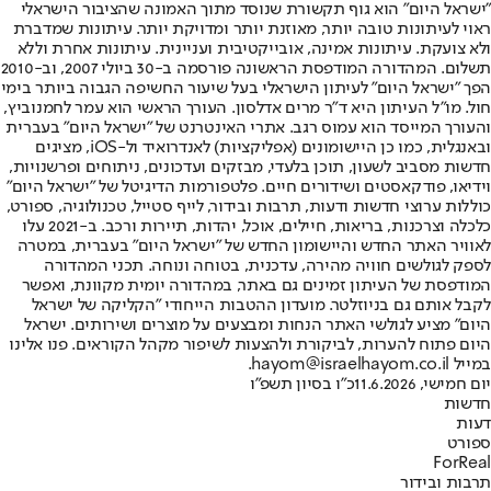
"ישראל היום" הוא גוף תקשורת שנוסד מתוך האמונה שהציבור הישראלי
ראוי לעיתונות טובה יותר, מאוזנת יותר ומדויקת יותר. עיתונות שמדברת
ולא צועקת. עיתונות אמינה, אובייקטיבית ועניינית. עיתונות אחרת וללא
תשלום. המהדורה המודפסת הראשונה פורסמה ב-30 ביולי 2007, וב-2010
הפך "ישראל היום" לעיתון הישראלי בעל שיעור החשיפה הגבוה ביותר בימי
חול. מו"ל העיתון היא ד"ר מרים אדלסון. העורך הראשי הוא עמר לחמנוביץ,
והעורך המייסד הוא עמוס רגב. אתרי האינטרנט של "ישראל היום" בעברית
ובאנגלית, כמו כן היישומונים (אפליקציות) לאנדרואיד ול-iOS, מציגים
חדשות מסביב לשעון, תוכן בלעדי, מבזקים ועדכונים, ניתוחים ופרשנויות,
וידיאו, פודקאסטים ושידורים חיים. פלטפורמות הדיגיטל של "ישראל היום"
כוללות ערוצי חדשות ודעות, תרבות ובידור, לייף סטייל, טכנולוגיה, ספורט,
כלכלה וצרכנות, בריאות, חיילים, אוכל, יהדות, תיירות ורכב. ב-2021 עלו
לאוויר האתר החדש והיישומון החדש של "ישראל היום" בעברית, במטרה
לספק לגולשים חוויה מהירה, עדכנית, בטוחה ונוחה. תכני המהדורה
המודפסת של העיתון זמינים גם באתר, במהדורה יומית מקוונת, ואפשר
לקבל אותם גם בניוזלטר. מועדון ההטבות הייחודי "הקליקה של ישראל
היום" מציע לגולשי האתר הנחות ומבצעים על מוצרים ושירותים. ישראל
היום פתוח להערות, לביקורת ולהצעות לשיפור מקהל הקוראים. פנו אלינו
במייל hayom@israelhayom.co.il.
יום חמישי, 11.6.2026
כ"ו בסיון תשפ"ו
חדשות
דעות
ספורט
ForReal
תרבות ובידור