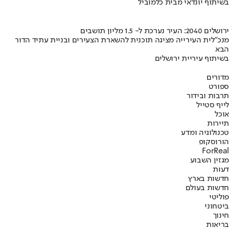
בשיתוף יונדאי מבית כלמוביל
ירושלים 2040: העיר נערכת ל- 1.5 מליון תושבים
מנכ"לית העירייה מציגה תוכנית להשארת הצעירים ובניית עתיד הדור
הבא
בשיתוף עיריית ירושלים
מדורים
ספורט
תרבות ובידור
לייף סטייל
אוכל
תיירות
טכנולוגיה ומדע
הורוסקופ
ForReal
מגזין השבוע
דעות
חדשות בארץ
חדשות בעולם
פוליטי
ביטחוני
חינוך
בריאות