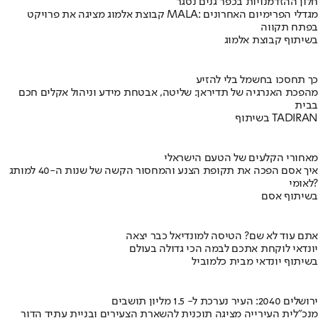
חלון ההזדמנויות בכפר גנים נסגר
קבוצת אלמוג מציגה את פרויקט MALA: מגדלי הפרימיום האחרונים
בפתח תקווה
בשיתוף קבוצת אלמוג
כך תחסכו בחשמל בלי להזיע
מהפכת האנרגיה של תדיראן: שליטה, אבטחת מידע וניהול אקלים חכם
בבית
בשיתוף TADIRAN
מאחורי הקלעים של הטעם הישראלי
איך אסם הפכה את תקופת הצנע והמחסור הקשה של שנות ה-40 למותג
לאומי?
בשיתוף אסם
אתם עוד לא שם? הטיסה למונדיאל כבר יצאה
יונדאי לוקחת אתכם לבמה הכי גדולה בעולם
בשיתוף יונדאי מבית כלמוביל
ירושלים 2040: העיר נערכת ל- 1.5 מליון תושבים
מנכ"לית העירייה מציגה תוכנית להשארת הצעירים ובניית עתיד הדור