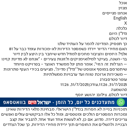
אוכל
מגזין
אנחנו מגייסים
English
X
כלכלה
נדל"ן היום
דיור לכולם
כך תפסיק המדינה להמר על העתיד שלנו
האם מחירי הדיור יירדו כשמספר הדירות לא-מכורות עומד כבר על 81
אלף? היזמים והציבור מחכים למודל חדש שיחבר בין היצע לבין דיור
בר-השגה, בעיקר למילואימניקים ולזוגות צעירים • "אנחנו לא מדינת קזינו
– הגרלות זה הזוי", אומר מתן יגל ממשרד האוצר • בפרויקט מיוחד
שיתפרסם במוסף אוגוסט של "נדל"ן מדיה", מציעים בכירי הענף פתרונות
– משכירות ארוכת טווח ועד ערבויות ממשלתיות
עופר פטרסבורג
31/7/2025, 11:26
,עודכן
31/7/2025, 11:26
0
השמעה
דיור לכולם. צילום: יהושע יוסף
תוכניות בנייה לא חסרות בנדל"ן הישראלי. מבחינת מלאי הדירות שאינן
נמכרות המספרים הולכים ומטפסים, ומול כל אלו הביקושים עולים ואנשים
צריכים דירה. מדוע, אם כן, לא לעשות אחד ועוד אחד, להגביר את קצב
הבנייה ולהשלים את החוסרים תוך ירידת מחירי הדירות, כך שכל הצדדים