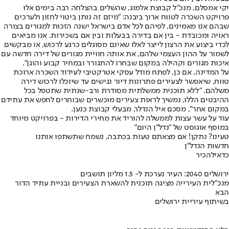
יקי אמסלם, מנכ"ל קבוצת אלמוג, שהשלים בהצלחה רבה בימים אלו
פרויקט השכרה לטווח ארוך ביבנה: "מיזם זה נותן ביטוי לחזון ולערכים
שבהם אנו מאמינים, לפיהם לכל אדם בישראל ישנה הזכות למגורים בצורה
ראויה ומכובדת - בין אם בדירה בבעלות ובין אם בשכירות. אנו מביאים
לכדי ביצוע את הרצון לייצר לאלו שאינם מסוגלים כרגע לרכוש, או מבקשים
לשמור על ההון העצמי שלהם, את אותה חוויית מגורים של דירה חדשה עם
איכות מגורים וקהילה במקום שבחרו להתגורר ובמחיר קבוע והוגן".
על המדינה, אם כן, לפתח מודל עסקי אטרקטיבי לעידוד השכרה ארוכת
טווח, שיאפשר לצעירים פתרונות דיור נגישים עד שיוכלו לרכוש דירה
משלהם. "ללא תוכנית ממשלתית מסודרת ורב-שנתית שתטפל בכל
ההיבטים הללו, נמשיך לראות צעירים מוכשרים שבוחרים לחפש את עתידם
במקום אחר", מסכם איל הנדלר, מבעלי קבוצת כנען.
עוד על עשר עצות לממשלה להוריד את מחירי הדירות - בפרויקט מיוחד
במוסף אוגוסט של "נדל"ן היום"
טעינו? נתקן! אם מצאתם טעות בכתבה, נשמח שתשתפו אותנו
חדשות הנדל"ן
כדאי
להכיר
ירושלים 2040: העיר נערכת ל- 1.5 מליון תושבים
מנכ"לית העירייה מציגה תוכנית להשארת הצעירים ובניית עתיד הדור
הבא
בשיתוף עיריית ירושלים