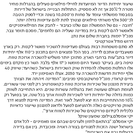
שיעור יחידות הדיור המיועדות לחיילי מילואים פעילים בהגרלות מחיר
מטרה ל־20% אך זה לא מספיק. התחלות הבנייה בישראל של דירות
בסבסוד ממשלתי עומד על פחות מ־10,000 בשנה וכדי לספק הטבה
לכ־300 אלף משרתי מילואים נצטרך לתת להם עדיפות גדולה יותר.
"חובה - גם של הממשלה וגם שלנו כציבור - לחבק את המילואימניקים
ולאפשר להם לקנות בית במדינה שעליה הם נלחמים", מסכם תומר צבר,
מנכ"ל יזמות בחברת שלום את נתן.
דרוש מודל אטרקטיבי
לא סתם משפחות רבות בעולם מעדיפות להשכיר מאשר לקנות. רק בארץ
משעבדים אתכם לדירה. בסך הכל נמצאים היום בתכנון כ־110 אלף יחידות
דיור בתב"עות ברחבי הארץ, מתוכן יותר משליש להשכרה ארוכת טווח.
טיפה בים, בעיקר כשעד היום מומשו כ־17 אלף בלבד. השר כץ מקדם בימים
אלו החלטת ממשלה להסדרת שוק השכירות בישראל, כשהיעד: שיווק 40
אלף יחידות חדשות להשכרה עד 2030. אצלו האסימון ירד.
חיים קראדי, מנכ"ל פרשקובסקי מניבים: "המדינה זיהתה את הצורך
ביצירת מנגנון של שכירות ארוכת טווח כקואופרטיב רק לפני שני עשורים,
לעומת העולם שעושה זאת בהצלחה עשרות שנים. היא התחייבה לשווק
כמות גדולה של יחידות דיור לשכירות לטווח ארוך בכל שנה, אך בפועל רק
10% מההתחייבות הזו יצא לפועל. לאור זאת, המדינה חייבת למצוא דרך
לשווק פרויקטים כאלה ולהוציאם לפועל ולדאוג למנגנון שייצור כדאיות
כלכלית לקידום פרויקטים של שכירות לטווח ארוך".
יקי אמסלם,צילום: שמעון שוקל
יקי אמסלם: "בהתאם לחזון ולערכים שבהם אנו מאמינים - לכל אדם
בישראל ישנה הזכות למגורים בצורה ראויה ומכובדת, בין אם בדירה
בבעלות ובין אם בשכירות"