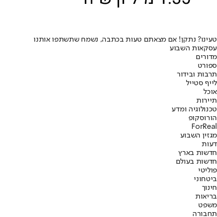
טעינו? נתקן! אם מצאתם טעות בכתבה, נשמח שתשתפו אותנו
עסקאות השבוע
מדורים
ספורט
תרבות ובידור
לייף סטייל
אוכל
תיירות
טכנולוגיה ומדע
הורוסקופ
ForReal
מגזין השבוע
דעות
חדשות בארץ
חדשות בעולם
פוליטי
ביטחוני
חינוך
בריאות
משפט
תחבורה