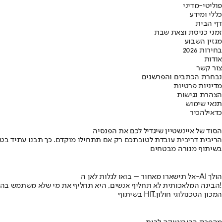
פוליטי-מדיני
כללי ומידע
דף הבית
זמני כניסת וצאת שבת
מגזין השבוע
בחירות 2026
אודות
צור קשר
נבחרת הכתבים והפרשנים
מדיניות פרטיות
הצהרת נגישות
תנאי שימוש
כדאי
להכיר
הסוד של איינשטיין שיגדיל לכם את הפנסיה
הריבית דריבית עובדת לטובתכם רק אם תתחילו מוקדם. כך תבנו עתיד בט
בשיתוף מנורה מבטחים
אל תישארו מאחור – בואו לגלות לאן ה-AI הולך
הבינה המלאכותית לא תחליף אנשים, היא תחליף את מי שלא משתמש בה!
בשיתוף HIT,המכון הטכנולוגי חולון