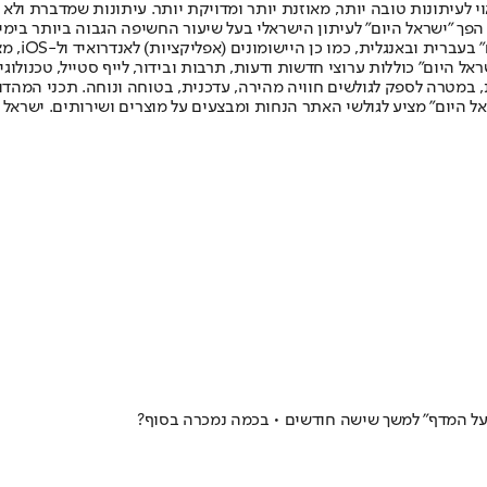
לעיתונות טובה יותר, מאוזנת יותר ומדויקת יותר. עיתונות שמדברת ולא צ
שלום. המהדורה המודפסת הראשונה פורסמה ב-30 ביולי 2007, וב-2010 הפך "ישראל היום" לעיתון הישראלי בעל שי
לחמנוביץ,
ל היום" כוללות ערוצי חדשות ודעות, תרבות ובידור, לייף סטייל, טכנולוגיה
ברית, במטרה לספק לגולשים חוויה מהירה, עדכנית, בטוחה ונוחה. תכני המה
ל היום" מציע לגולשי האתר הנחות ומבצעים על מוצרים ושירותים. ישראל 