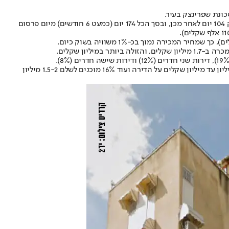
לפי נתוני אתר יד 2, הדירה הועמדה למכירה במחיר מבוקש של 1.450 מיליון שקל, ולאחר שלא נמכרה במשך 70 ימים המחיר ירד ל-1.390 מיליון שקל. רק 104 יום לאחר מכן, ובסך הכל 174 יום (כמעט 6 חודשים) מיום פרסום
לפי עסקאות קודמות, רוב המתעניינים ברכישת דירה בשכונה מוכנים לשלם עליה 1-1.5 מיליון שקלים (56% מסך הביקושים), 28% מוכנים לשלם חצי מיליון עד מיליון שקלים על הדירה ועוד 16% מוכנים לשלם 1.5-2 מיליון