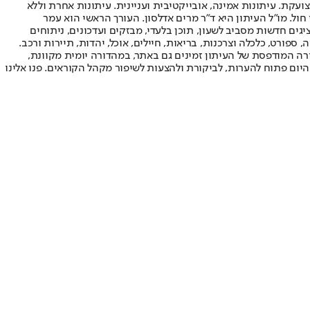
ועקת. עיתונות אמינה, אובייקטיבית ועניינית. עיתונות אחרת וללא
עור החשיפה הגבוה ביותר בימי חול. מו"ל העיתון היא ד"ר מרים אדלסון. העורך הראשי הוא עמר
 והעורך המייסד הוא עמוס רגב. אתרי האינטרנט של "ישראל היום" בעברית ובאנגלית, כמו כן היישומונים (אפליקציות) לאנדרואיד ול-iOS, מציגים חדשות מסביב לשעון, תוכן בלעדי, מבזקים ועדכונים, ניתוחים
, ספורט, כלכלה וצרכנות, בריאות, חיילים, אוכל, יהדות, תיירות ורכב.
דורה המודפסת של העיתון זמינים גם באתר, במהדורה יומית מקוונת,
היום פתוח להערות, לביקורת ולהצעות לשיפור מקהל הקוראים. פנו אלינו