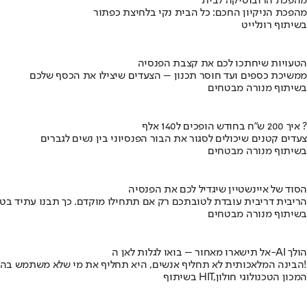
מהפכת הרובוטיקה לבית
מהפכת הניקיון החכם: כל הבית נקי בלחיצת כפתור
בשיתוף רונלייט
הטעויות שיחתכו לכם את קצבת הפנסיה
ממשיכת כספים ועד חוסר תכנון – הצעדים שיצילו את הכסף שלכם
בשיתוף מנורה מבטחים
איך 200 ש"ח בחודש הופכים ל140 אלף ?
צעדים קטנים שיכולים לסגור את הבור הפנסיוני בין נשים לגברים
בשיתוף מנורה מבטחים
הסוד של איינשטיין שיגדיל לכם את הפנסיה
הריבית דריבית עובדת לטובתכם רק אם תתחילו מוקדם. כך תבנו עתיד בט
בשיתוף מנורה מבטחים
אל תישארו מאחור – בואו לגלות לאן ה-AI הולך
הבינה המלאכותית לא תחליף אנשים, היא תחליף את מי שלא משתמש בה!
בשיתוף HIT,המכון הטכנולוגי חולון