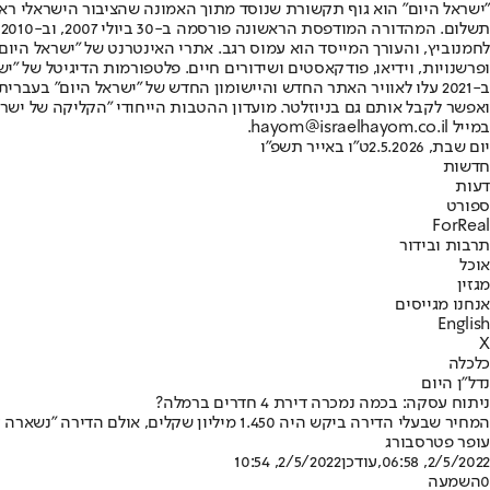
"ישראל היום" הוא גוף תקשורת שנוסד מתוך האמונה שהציבור הישראלי ראוי 
ת
ופרשנויות, וידיאו, פודקאסטים ושידורים חיים. פלטפורמות הדיגיטל של "ישרא
ב-2021 עלו לאוויר האתר החדש והיישומון החדש של "ישראל היום" בע
ואפשר לקבל אותם גם בניוזלטר. מועדון ההטבות הייחודי "הקליקה של ישרא
במייל hayom@israelhayom.co.il.
יום שבת, 2.5.2026
ט"ו באייר תשפ"ו
חדשות
דעות
ספורט
ForReal
תרבות ובידור
אוכל
מגזין
אנחנו מגייסים
English
X
כלכלה
נדל"ן היום
ניתוח עסקה: בכמה נמכרה דירת 4 חדרים ברמלה?
המחיר שבעלי הדירה ביקש היה 1.450 מיליון שקלים, אולם הדירה "נשארה על המדף" למשך שישה חודשים • בכמה נמכרה בסוף?
עופר פטרסבורג
2/5/2022, 06:58
,עודכן
2/5/2022, 10:54
0
השמעה