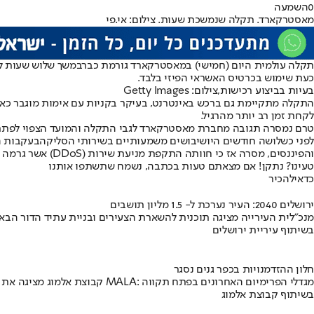
0
השמעה
מאסטרקארד. תקלה שנמשכת שעות. צילום: אי.פי
תקלה עולמית היום (חמישי) במאסטרקארד גורמת כברבמשך שלוש שעות לכך 
כעת שימוש בכרטיס האשראי הפיזי בלבד.
בעיות בביצוע רכישות,צילום: Getty Images
לקחת זמן רב יותר מהרגיל.
טרם נמסרה תגובה מחברת מאסטרקארד לגבי התקלה והמועד הצפוי לפתרו
לפני כשלושה חודשים היו
שיבושים משמעותיים בשירותי הסליקה
בעקבות ה
והפיננסים, מסרה אז כי חוותה התקפת מניעת שירות (DDoS) אשר גרמה לשיבושים במערכות הסליקה שלה
טעינו? נתקן! אם מצאתם טעות בכתבה, נשמח שתשתפו אותנו
כדאי
להכיר
ירושלים 2040: העיר נערכת ל- 1.5 מליון תושבים
מנכ"לית העירייה מציגה תוכנית להשארת הצעירים ובניית עתיד הדור הבא
בשיתוף עיריית ירושלים
חלון ההזדמנויות בכפר גנים נסגר
קבוצת אלמוג מציגה את פרויקט MALA: מגדלי הפרימיום האחרונים בפתח תקווה
בשיתוף קבוצת אלמוג