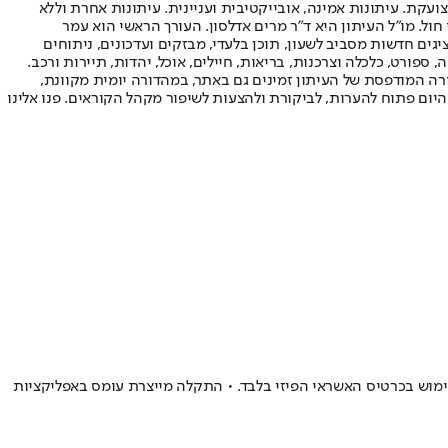
ועקת. עיתונות אמינה, אובייקטיבית ועניינית. עיתונות אחרת וללא
עור החשיפה הגבוה ביותר בימי חול. מו"ל העיתון היא ד"ר מרים אדלסון. העורך הראשי הוא עמר
 והעורך המייסד הוא עמוס רגב. אתרי האינטרנט של "ישראל היום" בעברית ובאנגלית, כמו כן היישומונים (אפליקציות) לאנדרואיד ול-iOS, מציגים חדשות מסביב לשעון, תוכן בלעדי, מבזקים ועדכונים, ניתוחים
, ספורט, כלכלה וצרכנות, בריאות, חיילים, אוכל, יהדות, תיירות ורכב.
דורה המודפסת של העיתון זמינים גם באתר, במהדורה יומית מקוונת,
היום פתוח להערות, לביקורת ולהצעות לשיפור מקהל הקוראים. פנו אלינו
ניות עם אימות מוגבר בהודעת SMS • כדי להעביר עסקאות נדרש כעת שימוש בכרטיס האשראי הפיזי בלבד. • התקלה מייצרת עומס באפליקציות