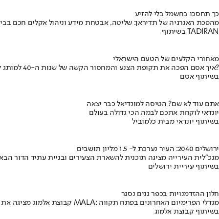
כך תחסכו בחשמל בלי להזיע
מהפכת האנרגיה של תדיראן: שליטה, אבטחת מידע וניהול אקלים חכם בבי
בשיתוף TADIRAN
מאחורי הקלעים של הטעם הישראלי
איך אסם הפכה את תקופת הצנע והמחסור הקשה של שנות ה-40 למותג לאומי?
בשיתוף אסם
אתם עוד לא שם? הטיסה למונדיאל כבר יצאה
יונדאי לוקחת אתכם לבמה הכי גדולה בעולם
בשיתוף יונדאי מבית כלמוביל
ירושלים 2040: העיר נערכת ל- 1.5 מליון תושבים
מנכ"לית העירייה מציגה תוכנית להשארת הצעירים ובניית עתיד הדור הבא
בשיתוף עיריית ירושלים
חלון ההזדמנויות בכפר גנים נסגר
קבוצת אלמוג מציגה את פרויקט MALA: מגדלי הפרימיום האחרונים בפתח תקווה
בשיתוף קבוצת אלמוג