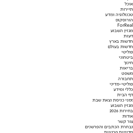
אוכל
תיירות
טכנולוגיה ומדע
הורוסקופ
ForReal
מגזין השבוע
דעות
חדשות בארץ
חדשות בעולם
פוליטי
ביטחוני
חינוך
בריאות
משפט
תחבורה
פוליטי-מדיני
כללי ומידע
דף הבית
זמני כניסת וצאת שבת
מגזין השבוע
בחירות 2026
אודות
צור קשר
נבחרת הכתבים והפרשנים
מדיניות פרטיות