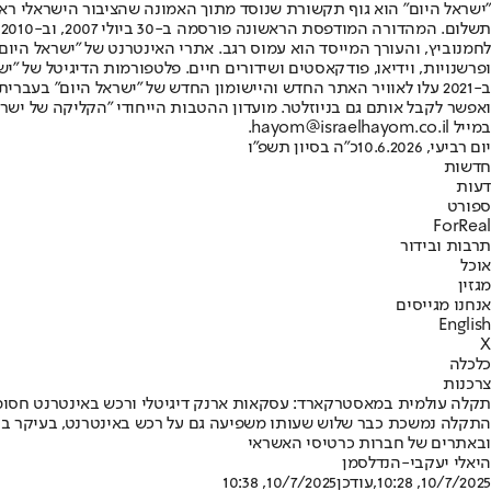
"ישראל היום" הוא גוף תקשורת שנוסד מתוך האמונה שהציבור הישראלי ראוי 
ת
ופרשנויות, וידיאו, פודקאסטים ושידורים חיים. פלטפורמות הדיגיטל של "ישרא
ב-2021 עלו לאוויר האתר החדש והיישומון החדש של "ישראל היום" בע
ואפשר לקבל אותם גם בניוזלטר. מועדון ההטבות הייחודי "הקליקה של ישרא
במייל hayom@israelhayom.co.il.
יום רביעי, 10.6.2026
כ"ה בסיון תשפ"ו
חדשות
דעות
ספורט
ForReal
תרבות ובידור
אוכל
מגזין
אנחנו מגייסים
English
X
כלכלה
צרכנות
תקלה עולמית במאסטרקארד: עסקאות ארנק דיגיטלי ורכש באינטרנט חסו
ובאתרים של חברות כרטיסי האשראי
היאלי יעקבי-הנדלסמן
10/7/2025, 10:28
,עודכן
10/7/2025, 10:38