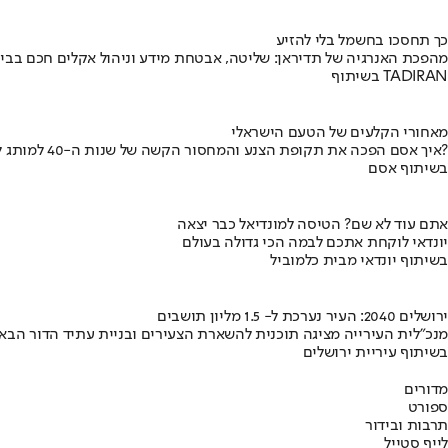
כך תחסכו בחשמל בלי להזיע
מהפכת האנרגיה של תדיראן: שליטה, אבטחת מידע וניהול אקלים חכם בבי
בשיתוף TADIRAN
מאחורי הקלעים של הטעם הישראלי
איך אסם הפכה את תקופת הצנע והמחסור הקשה של שנות ה-40 למותג לאומי?
בשיתוף אסם
אתם עוד לא שם? הטיסה למונדיאל כבר יצאה
יונדאי לוקחת אתכם לבמה הכי גדולה בעולם
בשיתוף יונדאי מבית כלמוביל
ירושלים 2040: העיר נערכת ל- 1.5 מליון תושבים
מנכ"לית העירייה מציגה תוכנית להשארת הצעירים ובניית עתיד הדור הבא
בשיתוף עיריית ירושלים
מדורים
ספורט
תרבות ובידור
לייף סטייל