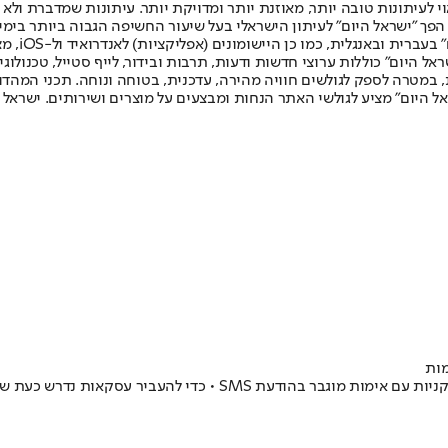
לעיתונות טובה יותר, מאוזנת יותר ומדויקת יותר. עיתונות שמדברת ולא צ
שלום. המהדורה המודפסת הראשונה פורסמה ב-30 ביולי 2007, וב-2010 הפך "ישראל היום" לעיתון הישראלי בעל שי
לחמנוביץ,
ל היום" כוללות ערוצי חדשות ודעות, תרבות ובידור, לייף סטייל, טכנולוגיה
ברית, במטרה לספק לגולשים חוויה מהירה, עדכנית, בטוחה ונוחה. תכני המה
ל היום" מציע לגולשי האתר הנחות ומבצעים על מוצרים ושירותים. ישראל 
מות
התקלה נמשכת כבר שלוש שעותו משפיעה גם על רכש באינטרנט, בעיקר בק