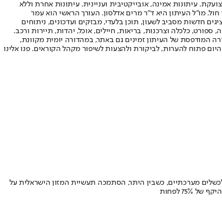
ועקת. עיתונות אמינה, אובייקטיבית ועניינית. עיתונות אחרת וללא
עור החשיפה הגבוה ביותר בימי חול. מו"ל העיתון היא ד"ר מרים אדלסון. העורך הראשי הוא עמר
 והעורך המייסד הוא עמוס רגב. אתרי האינטרנט של "ישראל היום" בעברית ובאנגלית, כמו כן היישומונים (אפליקציות) לאנדרואיד ול-iOS, מציגים חדשות מסביב לשעון, תוכן בלעדי, מבזקים ועדכונים, ניתוחים
, ספורט, כלכלה וצרכנות, בריאות, חיילים, אוכל, יהדות, תיירות ורכב.
דורה המודפסת של העיתון זמינים גם באתר, במהדורה יומית מקוונת,
היום פתוח להערות, לביקורת ולהצעות לשיפור מקהל הקוראים. פנו אלינו
לכשלים מערכתיים, כשבין היתר, הסתמכה תעשיית המזון הישראלית על
75% לפחות