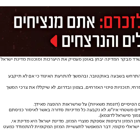
 "משרד מבקר המדינה יבחן באופן מעמיק את היערכות ומוכנות מדינת ישראל
התרחש בשבעה באוקטובר, ובהמשך להתרעת האיגוד כי אם לא תיקבע
י, תוכניות פינוי האזרחים, בצפון ובדרום, לא שיקללו את צרכי המשך
ם הפיסיים (דוגמת משאיות) על שרשראות ההפצה מאידך.
ם משטחי איו"ש. לא נקבעה כל מדיניות סדורה באשר לאיסור כניסתם
מוך מישראל לדוגמא).
 המזון ורציפות אספקת מוצרי המזון. מדינת ישראל היא מדינת אי,
תיים בעתות חירום ממושכות. כיום, כ-72% מהמזון הארוז בישראל הינו בייצור ישראלי מקומי, דבר המאפשר לתעשיית המזון המקומית להתמודד כמעט