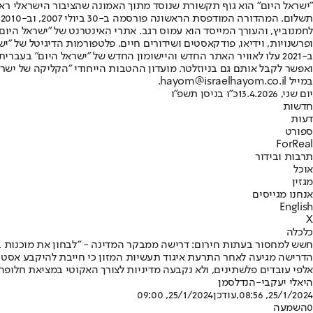
"ישראל היום" הוא גוף תקשורת שנוסד מתוך האמונה שהציבור הישראלי ראוי 
ת
ופרשנויות, וידיאו, פודקאסטים ושידורים חיים. פלטפורמות הדיגיטל של "ישרא
ב-2021 עלו לאוויר האתר החדש והיישומון החדש של "ישראל היום" בע
ואפשר לקבל אותם גם בניוזלטר. מועדון ההטבות הייחודי "הקליקה של ישרא
במייל hayom@israelhayom.co.il.
יום שני, 13.4.2026
כ"ו בניסן תשפ"ו
חדשות
דעות
ספורט
ForReal
תרבות ובידור
אוכל
מגזין
אנחנו מגייסים
English
X
כלכלה
חשש למחסור בעתות חירום: דרישה ממבקר המדינה - "לבחון את מוכנות בי
הדרישה מגיעה לאחר התרעת איגוד תעשיות המזון כי חייבת להיקבע אסטרט
אלפי עובדים פלשתינים, ולא נקבעה מדיניות לצורך האקוטי במציאת חלופה • מתב
היאלי יעקבי-הנדלסמן
25/1/2024, 08:56
,עודכן
25/1/2024, 09:00
0
השמעה