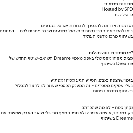
מדיניות פרטיות
Hosted by SPD
כדאי
להכיר
הזדמנות אחרונה להצטרף לנבחרות ישראל במדעים
בואו להכיר את חברי נבחרות ישראל במדעים שכבר מחכים לכם – המיונים
בשיתוף מרכז מדעני העתיד
מי מפחד מ-200 מעלות?
השואב-שוטף החדש של Dreame מציג: ניקיון מקסימלי באפס מאמץ
בשיתוף Dreame
בזמן שהצפון נאבק, הסיוע הגיע מכיוון מפתיע
בעלי עסקים מספרים - זה המענק הכספי שעוזר לנו לחזור למסלול
בשיתוף מזרחי טפחות
נקיון פסח - לא מה שהכרתם
דק במיוחד, עוצמה אדירה ולא מפחד מאף מכשול: שואב האבק שמשנה את
בשיתוף Dreame