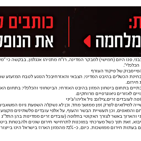
 חצבני, פנו היום (חמישי) למבקר המדינה, רו"ח מתניהו אנגלמן, בבקשה כי
הכלכלי".
חינת הכשלים בהיבט המדיני, הצבאי והאזרחי
בכל הנוגע לטבח המזעזע ש
חירום.
יים בתחום ביטחון המזון בהיבט האזרחי, הביטחוני והכלכלי: בתחום האזרח
ים לאזורים גיאוגרפיים מרוחקים.
 לעובדים זרים,צילום: גיל אליהו/ג'יני
ייה למילואים לפרק זמן ממושך מחד, וכן לא נשקלה השפעת גיוס המשאבי
והמאפים, וכן תעשיית הבשר והעוף, על אלפי עובדים פלשתינים מקצועיי
ני והארוך באשר לצורך האקוטי בחלופה (עובדים זרים ממדינות בהן התל"ג נ
א, זאת תוך כשל מערכתי במוכנות לתרחישי חירום שונים ולהבטחת ביטחון
מוקפת אויבים, אשר אינה יכולה להישען על ייבוא מזון בהיקפים משמעו