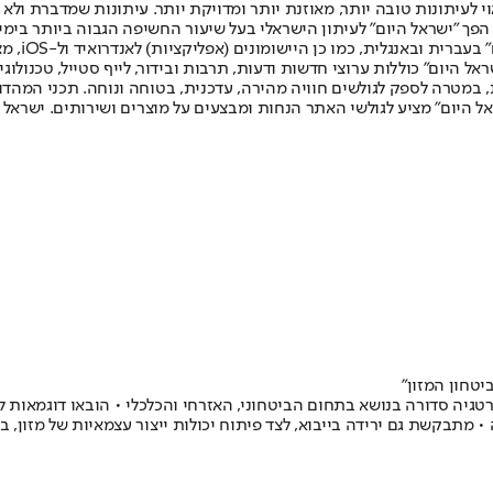
לעיתונות טובה יותר, מאוזנת יותר ומדויקת יותר. עיתונות שמדברת ולא צ
שלום. המהדורה המודפסת הראשונה פורסמה ב-30 ביולי 2007, וב-2010 הפך "ישראל היום" לעיתון הישראלי בעל שי
לחמנוביץ,
ל היום" כוללות ערוצי חדשות ודעות, תרבות ובידור, לייף סטייל, טכנולוגיה
ברית, במטרה לספק לגולשים חוויה מהירה, עדכנית, בטוחה ונוחה. תכני המה
ל היום" מציע לגולשי האתר הנחות ומבצעים על מוצרים ושירותים. ישראל 
טחון המזון"
גיה סדורה בנושא בתחום הביטחוני, האזרחי והכלכלי • הובאו דוגמאות 
קשת גם ירידה בייבוא, לצד פיתוח יכולות ייצור עצמאיות של מזון, בהיקף של 