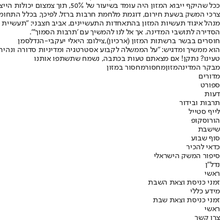
ככל שהיקף ייבוא המזון היה עו
צרכי המשק בשעת חירום, דוגמת מלחמת חרבות ברזל. לפיכך, בכלל התחומים, על 
מנהל איגוד תעשיות המזון בהתאחדות התעשיינים, אביב חצבני: "תעשיית 
הסדירה לתושבי המדינה. אך אל לנו להמשיך עם 'תרבות הסמוך'".
חוסרים בבשר ברשתות המזון (ארכיון),צילום: היאלי יעקבי-הנדלסמן
הוא ממשיך ומדגיש: "על הממשלה לקבוע אסטרטגיה ומדיניות סדורה ונהיר
טעינו? נתקן! אם מצאתם טעות בכתבה, נשמח שתשתפו אותנו
מבקר המדינה
מזון
מחסור
מחסור במזון
מדורים
ספורט
דעות
תרבות ובידור
לייף סטייל
הורוסקופ
שישבת
סוף שבוע
כדאי להכיר
סיפור המשק הישראלי
נדל"ן
ראשי
זמני כניסת וצאת השבת
מידע כללי
זמני כניסת וצאת שבת
ראשי
צרו קשר