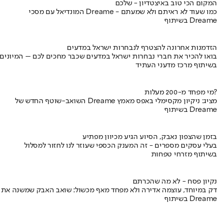
המקום הכי טוב באיצטדיון - שלכם
המונדיאל עם מסכי Dreame - כמו שעוד לא ראיתם ולא שמעתם
בשיתוף Dreame
הזדמנות אחרונה להצטרף לנבחרות ישראל במדעים
בואו להכיר את חברי נבחרות ישראל במדעים שכבר מחכים לכם – המיונים
בשיתוף מרכז מדעני העתיד
מי מפחד מ-200 מעלות?
השואב-שוטף החדש של Dreame מציג: ניקיון מקסימלי באפס מאמץ
בשיתוף Dreame
בזמן שהצפון נאבק, הסיוע הגיע מכיוון מפתיע
בעלי עסקים מספרים - זה המענק הכספי שעוזר לנו לחזור למסלול
בשיתוף מזרחי טפחות
נקיון פסח - לא מה שהכרתם
דק במיוחד, עוצמה אדירה ולא מפחד מאף מכשול: שואב האבק שמשנה את
בשיתוף Dreame