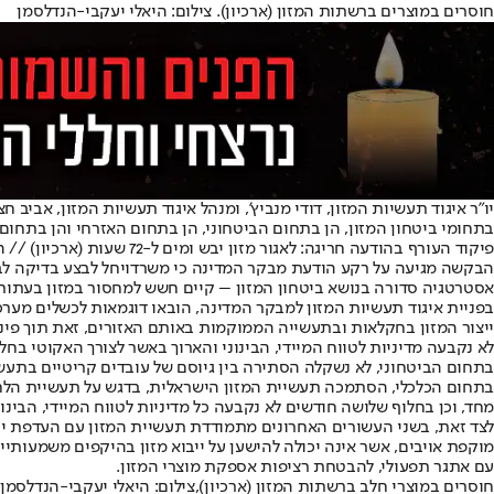
חוסרים במוצרים ברשתות המזון (ארכיון). צילום: היאלי יעקבי-הנדלסמן
יו"ר איגוד תעשיות המזון, דודי מנביץ', ומנהל איגוד תעשיות המזון, אביב
בתחומי ביטחון המזון, הן בתחום הביטחוני, הן בתחום האזרחי והן בתחום 
פיקוד העורף בהודעה חריגה: לאגור מזון יבש ומים ל-72 שעות (ארכיון) // הפייסבוק של פיקוד העורף
הבקשה מגיעה על רקע הודעת מבקר המדינה כי משרדו
יחל לבצע בדיקה לב
אסטרטגיה סדורה בנושא ביטחון המזון – קיים חשש למחסור במזון בעתות 
בפניית איגוד תעשיות המזון למבקר המדינה, הובאו דוגמאות לכשלים מערכת
ייצור המזון בחקלאות ובתעשייה הממוקמות באותם האזורים, זאת תוך פינוי
לא נקבעה מדיניות לטווח המיידי, הבינוני והארוך באשר לצורך האקוטי בחלופה
בתחום הביטחוני, לא נשקלה הסתירה בין גיוסם של עובדים קריטיים בתעש
בתחום הכלכלי, הסתמכה תעשיית המזון הישראלית, בדגש על תעשיית הלחם 
מחד, וכן בחלוף שלושה חודשים לא נקבעה כל מדיניות לטווח המיידי, הבינו
לצד זאת, בשני העשורים האחרונים מתמודדת תעשיית המזון עם העדפת ייבו
עם אתגר תפעולי, להבטחת רציפות אספקת מוצרי המזון.
חוסרים במוצרי חלב ברשתות המזון (ארכיון),צילום: היאלי יעקבי-הנדלסמן