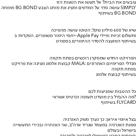
צובעים את הבית? אל תעשו את הטעות הזו
מומחה BG BOND עושה סדר על המדפים ומציג את מותג הצבע SIMPLY
בשיתוף BG BOND
שיא של 600 מיליון שקל: הטוטו עושה מהפיכה
יחסי הימור משופרים, הפקדות ב-Apple Pay ותשלום זכיות מיידי
בשיתוף המועצה להסדר ההימורים בספורט
הפרויקט החדש שמסקרן רוכשים בפתח תקווה
קבוצת אלמוג מציגה את פרויקט MALA: מגדלי הפרימיום האחרונים
בפתח תקווה
בשיתוף קבוצת אלמוג
כל ההטבות שמגיעות לכם
מה ההבדל בין מועדון תעופה וכרטיס אשראי?
בשיתוף FLYCARD
בצל איומי איראן: כך נערך משק האנרגיה
פסגת האנרגיה במעמד שגריר ארה"ב, שר האנרגיה ובכירי התעשייה
בישראל ובעולם
בשיתוף המכון הישראלי לאנרגיה ולסביבה