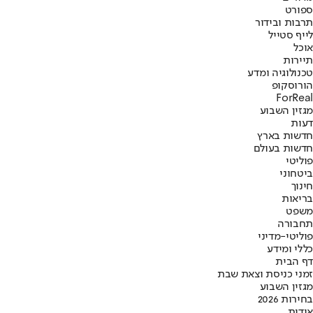
ספורט
תרבות ובידור
לייף סטייל
אוכל
תיירות
טכנולוגיה ומדע
הורוסקופ
ForReal
מגזין השבוע
דעות
חדשות בארץ
חדשות בעולם
פוליטי
ביטחוני
חינוך
בריאות
משפט
תחבורה
פוליטי-מדיני
כללי ומידע
דף הבית
זמני כניסת וצאת שבת
מגזין השבוע
בחירות 2026
אודות