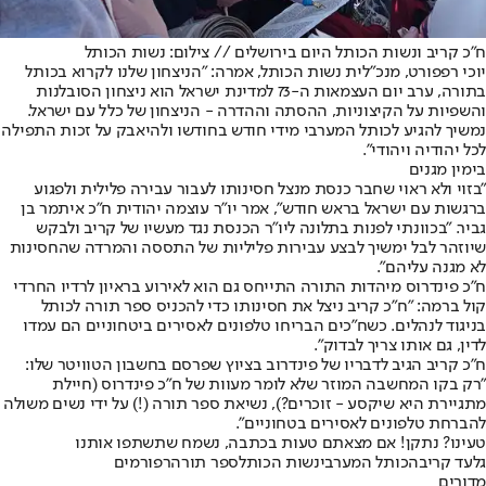
ח"כ קריב ונשות הכותל היום בירושלים // צילום: נשות הכותל
יוכי רפפורט, מנכ"לית נשות הכותל, אמרה: "הניצחון שלנו לקרוא בכותל
בתורה, ערב יום העצמאות ה-73 למדינת ישראל הוא ניצחון הסובלנות
והשפיות על הקיצוניות, ההסתה וההדרה - הניצחון של כלל עם ישראל.
נמשיך להגיע לכותל המערבי מידי חודש בחודשו ולהיאבק על זכות התפילה
לכל יהודיה ויהודי".
בימין מגנים
"בזוי ולא ראוי שחבר כנסת מנצל חסינותו לעבור עבירה פלילית ולפגוע
ברגשות עם ישראל בראש חודש", אמר יו"ר עוצמה יהודית ח"כ איתמר בן
גביר. "בכוונתי לפנות בתלונה ליו"ר הכנסת נגד מעשיו של קריב ולבקש
שיוזהר לבל ימשיך לבצע עבירות פליליות של התססה והמרדה שהחסינות
לא מגנה עליהם".
‏ח"כ פינדרוס מיהדות התורה התייחס גם הוא לאירוע בראיון לרדיו החרדי
קול ברמה: "ח"כ קריב ניצל את חסינותו כדי להכניס ספר תורה לכותל
בניגוד לנהלים. כשח"כים הבריחו טלפונים לאסירים ביטחוניים הם עמדו
לדין, גם אותו צריך לבדוק".
ח"כ קריב הגיב לדבריו של פינדרוב בציוץ שפרסם בחשבון הטוויטר שלו:
"רק בקו המחשבה המוזר שלא לומר מעוות של ח"כ פינדרוס (חיילת
מתגיירת היא שיקסע - זוכרים?), נשיאת ספר תורה (!) על ידי נשים משולה
להברחת טלפונים לאסירים בטחוניים".
טעינו? נתקן! אם מצאתם טעות בכתבה, נשמח שתשתפו אותנו
גלעד קריב
הכותל המערבי
נשות הכותל
ספר תורה
רפורמים
מדורים