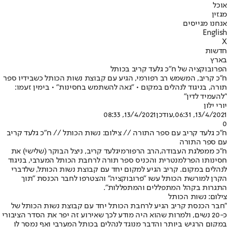
אוכל
מגזין
אנחנו מגייסים
English
X
חדשות
בארץ
הפרובוקציה של ח"כ גלעד קריב בכותל
ח"כ קריב, המשמש רב רפורמי, הגיע עם קבוצת נשות הכותל כשבידיו ספר
תורה, בניגוד לנהלים במקום • "גאה להשתמש בחסינות" • בימין זעמו:
"להעמיד לדין"
יורי ילון
13/4/2021, 06:31
,עודכן
13/4/2021, 08:33
0
ח"כ גלעד קריב עם ספר התורה // צילום: נשות הכותל // ח"כ גלעד קריב
עם ספר התורה
ח"כ ממפלגת העבודה,
הרב הרפורמי
גלעד קריב, ניצל הבוקר (שלישי) את
חסינותו הפרלמנטרית והכניס ספר תורה לרחבת הכותל המערבי, בניגוד
לנהלים במקום. קריב הגיע למקום יחד עם קבוצת נשות הכותל, שלדברי
הקרן למורשת הכותל עשו "פרובוקציה" והצטרפו לחבר הכנסת "תוך
התגרות בקהל המתפללים והמתפללות".
צילום: נשות הכותל
"חבר הכנסת קריב הגיע לרחבת הכותל יחד עם קבוצת נשות הכותל של
כ-20 נשים, ולמרות שהוא היה מודע לכך שאירוע זה יפר את הסדר הציבורי
במקום הרגיש ביותר והדבר מנוגד לנהלים בכותל המערבי ואף נמסר לו