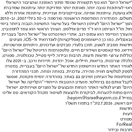
"ישראל היום" הוא גוף תקשורת שנוסד מתוך האמונה שהציבור הישראלי
ראוי לעיתונות טובה יותר, מאוזנת יותר ומדויקת יותר. עיתונות שמדברת
ולא צועקת. עיתונות אמינה, אובייקטיבית ועניינית. עיתונות אחרת וללא
תשלום. המהדורה המודפסת הראשונה פורסמה ב-30 ביולי 2007, וב-2010
הפך "ישראל היום" לעיתון הישראלי בעל שיעור החשיפה הגבוה ביותר בימי
חול. מו"ל העיתון היא ד"ר מרים אדלסון. העורך הראשי הוא עמר לחמנוביץ,
והעורך המייסד הוא עמוס רגב. אתרי האינטרנט של "ישראל היום" בעברית
ובאנגלית, כמו כן היישומונים (אפליקציות) לאנדרואיד ול-iOS, מציגים
חדשות מסביב לשעון, תוכן בלעדי, מבזקים ועדכונים, ניתוחים ופרשנויות,
וידיאו, פודקאסטים ושידורים חיים. פלטפורמות הדיגיטל של "ישראל היום"
כוללות ערוצי חדשות ודעות, תרבות ובידור, לייף סטייל, טכנולוגיה, ספורט,
כלכלה וצרכנות, בריאות, חיילים, אוכל, יהדות, תיירות ורכב. ב-2021 עלו
לאוויר האתר החדש והיישומון החדש של "ישראל היום" בעברית, במטרה
לספק לגולשים חוויה מהירה, עדכנית, בטוחה ונוחה. תכני המהדורה
המודפסת של העיתון זמינים גם באתר, במהדורה יומית מקוונת, ואפשר
לקבל אותם גם בניוזלטר. מועדון ההטבות הייחודי "הקליקה של ישראל
היום" מציע לגולשי האתר הנחות ומבצעים על מוצרים ושירותים. ישראל
היום פתוח להערות, לביקורת ולהצעות לשיפור מקהל הקוראים. פנו אלינו
במייל hayom@israelhayom.co.il.
יום ראשון, 12.7.2026
כ"ז בתמוז תשפ"ו
חדשות
דעות
ספורט
ForReal
תרבות ובידור