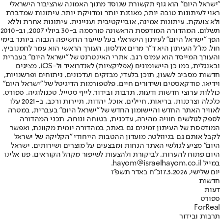
"ישראל היום" הוא גוף תקשורת שנוסד מתוך האמונה שהציבור הישראלי
ראוי לעיתונות טובה יותר, מאוזנת יותר ומדויקת יותר. עיתונות שמדברת
ולא צועקת. עיתונות אמינה, אובייקטיבית ועניינית. עיתונות אחרת וללא
תשלום. המהדורה המודפסת הראשונה פורסמה ב-30 ביולי 2007, וב-2010
הפך "ישראל היום" לעיתון הישראלי בעל שיעור החשיפה הגבוה ביותר בימי
חול. מו"ל העיתון היא ד"ר מרים אדלסון. העורך הראשי הוא עמר לחמנוביץ,
והעורך המייסד הוא עמוס רגב. אתרי האינטרנט של "ישראל היום" בעברית
ובאנגלית, כמו כן היישומונים (אפליקציות) לאנדרואיד ול-iOS, מציגים
חדשות מסביב לשעון, תוכן בלעדי, מבזקים ועדכונים, ניתוחים ופרשנויות,
וידיאו, פודקאסטים ושידורים חיים. פלטפורמות הדיגיטל של "ישראל היום"
כוללות ערוצי חדשות ודעות, תרבות ובידור, לייף סטייל, טכנולוגיה, ספורט,
כלכלה וצרכנות, בריאות, חיילים, אוכל, יהדות, תיירות ורכב. ב-2021 עלו
לאוויר האתר החדש והיישומון החדש של "ישראל היום" בעברית, במטרה
לספק לגולשים חוויה מהירה, עדכנית, בטוחה ונוחה. תכני המהדורה
המודפסת של העיתון זמינים גם באתר, במהדורה יומית מקוונת, ואפשר
לקבל אותם גם בניוזלטר. מועדון ההטבות הייחודי "הקליקה של ישראל
היום" מציע לגולשי האתר הנחות ומבצעים על מוצרים ושירותים. ישראל
היום פתוח להערות, לביקורת ולהצעות לשיפור מקהל הקוראים. פנו אלינו
במייל hayom@israelhayom.co.il.
יום שלישי, 17.3.2026
כ"ח באדר תשפ"ו
חדשות
דעות
ספורט
ForReal
תרבות ובידור