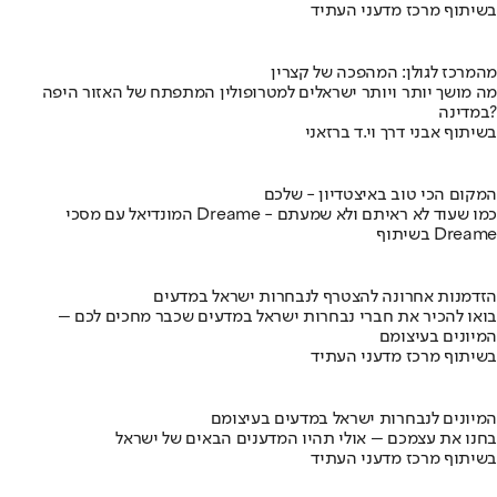
בשיתוף מרכז מדעני העתיד
מהמרכז לגולן: המהפכה של קצרין
מה מושך יותר ויותר ישראלים למטרופולין המתפתח של האזור היפה
במדינה?
בשיתוף אבני דרך וי.ד ברזאני
המקום הכי טוב באיצטדיון - שלכם
המונדיאל עם מסכי Dreame - כמו שעוד לא ראיתם ולא שמעתם
בשיתוף Dreame
הזדמנות אחרונה להצטרף לנבחרות ישראל במדעים
בואו להכיר את חברי נבחרות ישראל במדעים שכבר מחכים לכם –
המיונים בעיצומם
בשיתוף מרכז מדעני העתיד
המיונים לנבחרות ישראל במדעים בעיצומם
בחנו את עצמכם – אולי תהיו המדענים הבאים של ישראל
בשיתוף מרכז מדעני העתיד