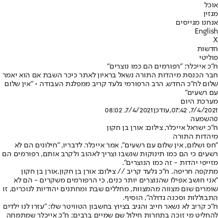
אוכל
מגזין
אנחנו מגייסים
English
X
חדשות
פוליטי
ח"כ אייכלר: "רפורמים הם כמו נוצרים"
חבר הכנסת מיהדות התורה נשאל בראיון לאתר כיכר השבת אם הוא יאמר
שלום לח"כ החדש, הרב הרפורמי גלעד קריב ממפלגת העבודה • "אין שלום
עם רשעים"
מערכת היום
7/4/2021, 07:42
,עודכן
7/4/2021, 08:02
0
השמעה
ח"כ ישראל אייכלר, צילום: אורן בן חקון
מיהדות התורה
"חס ושלום, אין שלום עם רשעים", אמר אייכלר. לדבריו, "חילונים הם לא
רשעים כי הם כמו תינוקות שנשבו וצריך לאהוב ולקרב אותם, רפורמים הם
מזייפי יהדות - זה כמו הנוצרים".
מתקפה חריפה. ח"כ גלעד קריב // צילום: אורן בן חקון,אורן בן חקון
"אני חושב אפילו שהנוצרים יותר כנים, כי הרפורמים משקרים - הם לא
שומרים שום מצווה מהמצוות, מחללים שבת ומחתנים יהודיות לנוכרים, זו
התבוללות וסכנה גדולה", הוסיף.
ח"כ קריב לא נשאר חייב והגיב בציוץ בחשבון הטוויטר שלו: "עזרו לנו ילדים
להחליט מי זוכה בתחרות חילול שם שמיים ברבים; ח"כ אייכלר שמתמחה