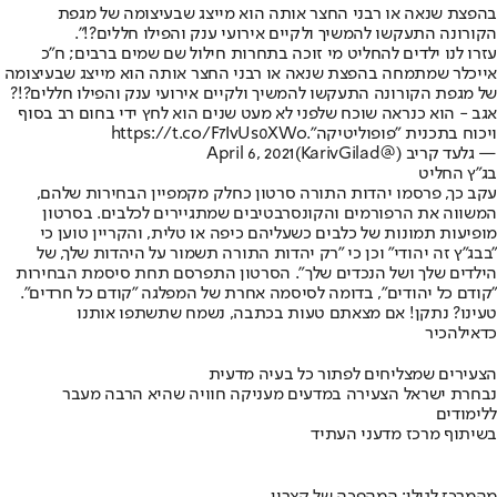
בהפצת שנאה או רבני החצר אותה הוא מייצג שבעיצומה של מגפת
הקורונה התעקשו להמשיך ולקיים אירועי ענק והפילו חללים?!".
עזרו לנו ילדים להחליט מי זוכה בתחרות חילול שם שמים ברבים; ח"כ
אייכלר שמתמחה בהפצת שנאה או רבני החצר אותה הוא מייצג שבעיצומה
של מגפת הקורונה התעקשו להמשיך ולקיים אירועי ענק והפילו חללים?!?
אגב - הוא כנראה שוכח שלפני לא מעט שנים הוא לחץ ידי בחום רב בסוף
ויכוח בתכנית "פופוליטיקה".
https://t.co/F7IvUs0XWo
— גלעד קריב (@KarivGilad)
April 6, 2021
בג"ץ החליט
עקב כך, פרסמו יהדות התורה סרטון כחלק מקמפיין הבחירות שלהם,
המשווה את הרפורמים והקונסרבטיבים שמתגיירים לכלבים. בסרטון
מופיעות תמונות של כלבים כשעליהם כיפה או טלית, והקריין טוען כי
"בבג"ץ זה יהודי" וכן כי "רק יהדות התורה תשמור על היהדות שלך, של
הילדים שלך ושל הנכדים שלך". הסרטון התפרסם תחת סיסמת הבחירות
"קודם כל יהודים", בדומה לסיסמה אחרת של המפלגה "קודם כל חרדים".
טעינו? נתקן! אם מצאתם טעות בכתבה, נשמח שתשתפו אותנו
כדאי
להכיר
הצעירים שמצליחים לפתור כל בעיה מדעית
נבחרת ישראל הצעירה במדעים מעניקה חוויה שהיא הרבה מעבר
ללימודים
בשיתוף מרכז מדעני העתיד