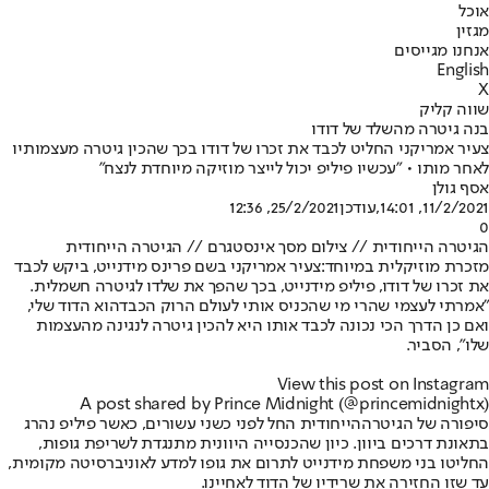
אוכל
מגזין
אנחנו מגייסים
English
X
שווה קליק
בנה גיטרה מהשלד של דודו
צעיר אמריקני החליט לכבד את זכרו של דודו בכך שהכין גיטרה מעצמותיו
לאחר מותו • "עכשיו פיליפ יכול לייצר מוזיקה מיוחדת לנצח"
אסף גולן
11/2/2021, 14:01
,עודכן
25/2/2021, 12:36
0
הגיטרה הייחודית // צילום מסך אינסטגרם // הגיטרה הייחודית
מזכרת מוזיקלית במיוחד:
צעיר אמריקני בשם פרינס מידנייט, ביקש לכבד
את זכרו של דודו, פיליפ מידנייט, בכך שהפך את שלדו לגיטרה חשמלית.
"אמרתי לעצמי שהרי מי שהכניס אותי לעולם ה
רוק הכבד
הוא הדוד שלי,
ואם כן הדרך הכי נכונה לכבד אותו היא להכין גיטרה לנגינה מהעצמות
שלו", הסביר.
View this post on Instagram
A post shared by Prince Midnight (@princemidnightx)
סיפורה של ה
גיטרה
הייחודית החל לפני כשני עשורים, כאשר פיליפ נהרג
בתאונת דרכים ביוון. כיון שהכנסייה היוונית מתנגדת לשריפת גופות,
החליטו בני משפחת מידנייט לתרום את גופו למדע לאוניברסיטה מקומית,
עד שזו החזירה את שרידיו של הדוד לאחיינו.