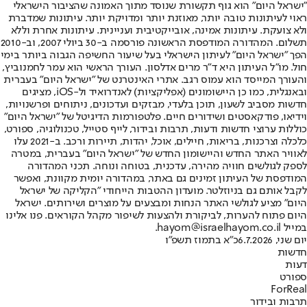
"ישראל היום" הוא גוף תקשורת שנוסד מתוך האמונה שהציבור הישראלי
ראוי לעיתונות טובה יותר, מאוזנת יותר ומדויקת יותר. עיתונות שמדברת
ולא צועקת. עיתונות אמינה, אובייקטיבית ועניינית. עיתונות אחרת וללא
תשלום. המהדורה המודפסת הראשונה פורסמה ב-30 ביולי 2007, וב-2010
הפך "ישראל היום" לעיתון הישראלי בעל שיעור החשיפה הגבוה ביותר בימי
חול. מו"ל העיתון היא ד"ר מרים אדלסון. העורך הראשי הוא עמר לחמנוביץ,
והעורך המייסד הוא עמוס רגב. אתרי האינטרנט של "ישראל היום" בעברית
ובאנגלית, כמו כן היישומונים (אפליקציות) לאנדרואיד ול-iOS, מציגים
חדשות מסביב לשעון, תוכן בלעדי, מבזקים ועדכונים, ניתוחים ופרשנויות,
וידיאו, פודקאסטים ושידורים חיים. פלטפורמות הדיגיטל של "ישראל היום"
כוללות ערוצי חדשות ודעות, תרבות ובידור, לייף סטייל, טכנולוגיה, ספורט,
כלכלה וצרכנות, בריאות, חיילים, אוכל, יהדות, תיירות ורכב. ב-2021 עלו
לאוויר האתר החדש והיישומון החדש של "ישראל היום" בעברית, במטרה
לספק לגולשים חוויה מהירה, עדכנית, בטוחה ונוחה. תכני המהדורה
המודפסת של העיתון זמינים גם באתר, במהדורה יומית מקוונת, ואפשר
לקבל אותם גם בניוזלטר. מועדון ההטבות הייחודי "הקליקה של ישראל
היום" מציע לגולשי האתר הנחות ומבצעים על מוצרים ושירותים. ישראל
היום פתוח להערות, לביקורת ולהצעות לשיפור מקהל הקוראים. פנו אלינו
במייל hayom@israelhayom.co.il.
יום שני, 6.7.2026
כ"א בתמוז תשפ"ו
חדשות
דעות
ספורט
ForReal
תרבות ובידור