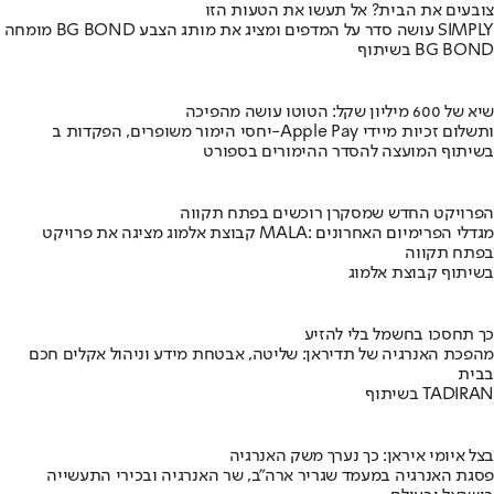
צובעים את הבית? אל תעשו את הטעות הזו
מומחה BG BOND עושה סדר על המדפים ומציג את מותג הצבע SIMPLY
בשיתוף BG BOND
שיא של 600 מיליון שקל: הטוטו עושה מהפיכה
יחסי הימור משופרים, הפקדות ב-Apple Pay ותשלום זכיות מיידי
בשיתוף המועצה להסדר ההימורים בספורט
הפרויקט החדש שמסקרן רוכשים בפתח תקווה
קבוצת אלמוג מציגה את פרויקט MALA: מגדלי הפרימיום האחרונים
בפתח תקווה
בשיתוף קבוצת אלמוג
כך תחסכו בחשמל בלי להזיע
מהפכת האנרגיה של תדיראן: שליטה, אבטחת מידע וניהול אקלים חכם
בבית
בשיתוף TADIRAN
בצל איומי איראן: כך נערך משק האנרגיה
פסגת האנרגיה במעמד שגריר ארה"ב, שר האנרגיה ובכירי התעשייה