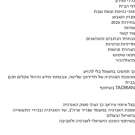
כללי ומידע
דף הבית
זמני כניסת וצאת שבת
מגזין השבוע
בחירות 2026
אודות
צור קשר
נבחרת הכתבים והפרשנים
מדיניות פרטיות
הצהרת נגישות
תנאי שימוש
כדאי
להכיר
כך תחסכו בחשמל בלי להזיע
מהפכת האנרגיה של תדיראן: שליטה, אבטחת מידע וניהול אקלים חכם
בבית
בשיתוף TADIRAN
בצל איומי איראן: כך נערך משק האנרגיה
פסגת האנרגיה במעמד שגריר ארה"ב, שר האנרגיה ובכירי התעשייה
בישראל ובעולם
בשיתוף המכון הישראלי לאנרגיה ולסביבה