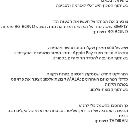
בישראל ובעולם
בשיתוף המכון הישראלי לאנרגיה ולסביבה
צובעים את הבית? אל תעשו את הטעות הזו
מומחה BG BOND עושה סדר על המדפים ומציג את מותג הצבע SIMPLY
בשיתוף BG BOND
שיא של 600 מיליון שקל: הטוטו עושה מהפיכה
יחסי הימור משופרים, הפקדות ב-Apple Pay ותשלום זכיות מיידי
בשיתוף המועצה להסדר ההימורים בספורט
הפרויקט החדש שמסקרן רוכשים בפתח תקווה
קבוצת אלמוג מציגה את פרויקט MALA: מגדלי הפרימיום האחרונים
בפתח תקווה
בשיתוף קבוצת אלמוג
כך תחסכו בחשמל בלי להזיע
מהפכת האנרגיה של תדיראן: שליטה, אבטחת מידע וניהול אקלים חכם
בבית
בשיתוף TADIRAN