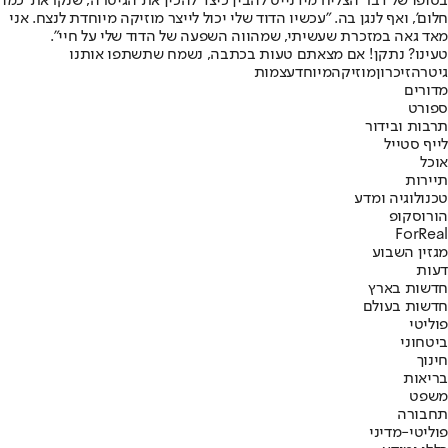
בסופו של דבר הצליח מידנייט להבין כיצד להכין את הגיטרה, שנקראת 'כמו
חלום', ואף לנגן בה. "עכשיו הדוד שלי יכול לייצר מוזיקה מיוחדת לנצח. אני
מאד גאה במזכרת שעשיתי, שמהווה השפעה של הדוד שלי על חיי".
טעינו? נתקן! אם מצאתם טעות בכתבה, נשמח שתשתפו אותנו
גיטרה
זיכרון
מוזיקה
מיוחד
עצמות
מדורים
ספורט
תרבות ובידור
לייף סטייל
אוכל
תיירות
טכנולוגיה ומדע
הורוסקופ
ForReal
מגזין השבוע
דעות
חדשות בארץ
חדשות בעולם
פוליטי
ביטחוני
חינוך
בריאות
משפט
תחבורה
פוליטי-מדיני