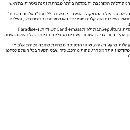
 המוזיקלית המורכבת והעמוקה ביותר מבחינת נגינת גיטרות בת'ראש
, אך הפריצה הבאה שלהם שבאמת זכתה לטייטל של "שינתה את פני עולם המוזיקה", הגיעה רק בשנת 1991 עם "האלבום השחור"
טאל. האלבום היה קליט ופופי לצד האגרסיביות והדיסטורשן, והצליח
.
ית,
Sepultura
הברזילאית,
Candlemass
השוודית, ו-
Paradise
 אנגלית, עד כדי כך שאחד השירים המצליחים ביותר בכל העולם בשנות
 מקהלות ברקע השירה, שינוי התפיסה מבחינת כתיבה ויצירת אלבומי
מקודמיו, יותר מסחרי, פחות מורכב, כזה שבני הנוער בכל העולם נסחפו
?