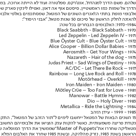
הדרך אל שמות כמו ראמשטיין, סיסטם אוף אה דאון, ואפילו לינקין פארק
אלבומי מופת בתתי הז'אנרים השונים של המטאל, שמסתכמים באלפי אלבומים
להאזנה לחלק הראשון של סיכום 50 שנות מטאל, "אבני היסוד":
1970-1984: האלבומים הנבחרים בכל שנה
:
1970 - Black Saabbth - Black Sabbath
1971 - Led Zeppelin - Led Zeppelin IV
1972 - Blue Öyster Cult - Blue Öyster Cult
1973 - Alice Cooper - Billion Dollar Babies
1974 - Aerosmith - Get Your Wings
1975 - Nazareth - Hair of the dog
1976 - Judas Priest - Sad Wings of Destiny
1977 – AC/DC - Let There Be Rock
1978 - Rainbow – Long Live Rock and Roll
1979 - Motörhead - Overkill
1980 - Iron Maiden - Iron Maiden
1981 - Mötley Crüe – Too Fast for Love
1982 - Manowar - Battle Hymns
1983 - Dio – Holy Diver
1984 - Metallica - Ride the Lightning
1985 - 1999 - עידן הזהב
נקודת פריצה משמעותית, כאשר להקות ענק הוציאו את אלבומיהם החשוב
מטאליקה שחררו את
“Master of Puppets”
שממשיך את הדרך המופלאה שה
הראשון בשנת 1983, נזרק מהלהקה, ובשנת 1985 שחרר את האלבום המלא הראשון של להקתו