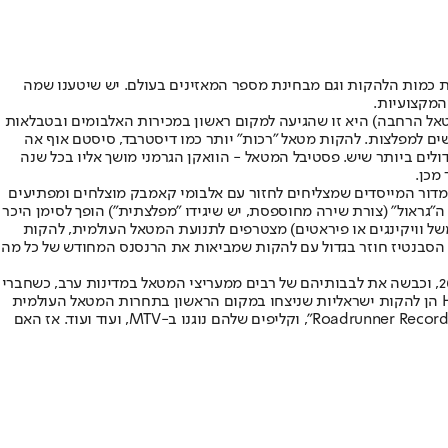
ת כמות הלהקות וגם מבחינת מספר המאזינים בעולם. יש שיטענו שמה
המקצועיות.
טאל הרחבה) היא זו שהגיעה למקום ראשון במכירות האלבומים ובטבלאות
אל כאשר כל חברי הלהקה מחופשים למפלצות. להקות מטאל "רכות" יותר כמו דיסטרבד, סיסטם אוף אה
 מוזיקה מהגדולים ביותר שיש. פסטיבל המטאל - הוואקן הגרמני מושך אליו בכל שנה
מכן.
ור המייסדים שמצליחים לחזור עם אלבומי קאמבק מוצלחים ומפתיעים
"גראול" (צורת שירה מחוספסת, יש שיגידו "מפלצתית") הופך לסימן היכר
משל וויקינגים או פיראטים) מצטרפים לתנועת המטאל העולמית, להקות
 הסבנטיז חוזר בגדול עם להקות שמביאות את הרנסנס המחודש של כל מה
אפילו ישראל שמה את חותמה על המטאל העולמי במהלך שנות האלפיים, כאשר להקת "אורפנד לנד" הישראלית שחררה את אלבומה "מבול" בשנת 2004, וכבשה את לבבותיהם של רבים ממעריצי המטאל במדינות ערב, כשחברי
הלהקה השכילו לשלב בצורה מושלמת אלמנטים אוריינטליים ומזרחיים אל תוך מוזיקת המטאל הקליטה שלהם. הלהקות The Fading ו- Hammercult הן להקות ישראליות שניצחו במקום הראשון בתחרות המטאל העולמית
הגדולה ב"וואקן" שבגרמניה, שאליה נשלחות בכל שנה להקות מכל העולם. להקת Betzefer הישראלית חתמה בלייבל המטאל שהיה אז הגדול בעולם "Roadrunner Records", וקליפים שלהם נוגנו ב-MTV, ועוד ועוד. אז האם