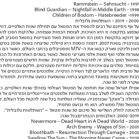
Rammstein – Sehnsucht - 1997
Blind Guardian – Nightfall in Middle Earth - 1998
Children of Bodom - Hatebreeder -1999
2000 - 2019 - השתלטות גלובלית
על אף ניסיונם של רבים להספיד את המטאל עם תחילת שנות האלפיים, דו
שנפגע בתקופה זו היא האיכות, לעומת הכמות שצמחה, שלהקות הפכו להרבה
אך דווקא בתקופת הזמן הזו ראינו מגמות מאוד מעניינות במטאל מסביב ל
בנורבגיה
דאון ולינקין פארק כבשו את ה-MTV ופסטיבלי
עשרות אלפי ואף מאות אלפי מעריצי מטאל, כאשר בשנים האחרונות כל הכר
המטאל הופך בשלב זה לתרבות גלובלית ענקית. שמות חדשים מצטרפים לר
במיוחד. סולנים עם איכויות ווקליות ייחודיות מצטרפים, חלקם עם יכולות
של מרבית תתי הז'אנרים לצד השירה הנקייה, אלמנטים אתניים נכנסים אל 
רבות משקיעות בסאונד מהוקצע ברמה שנשמעת כמעט עתידנית, תזמורות נג
שקרה לפני 50 שנה.
המטאל מת? ממש לא. הוא חי ובועט מתמיד.
להאזנה לחלק השלישי של סיכום 50 שנות מטאל – "השתלטות גלובלית":
2000-2019: האלבומים הנבחרים
בכל שנה:
2000 - Nevermore - Dead Heart in A Dead World
2001 - Arch Enemy - Wages of Sin
2002 - Bloothbath - Resurrection Through Carnage
2003 - Swallow The Sun - The Morning Never Came