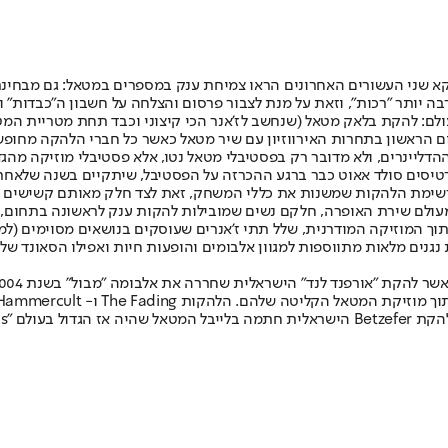
וקא שני העשורים האחרונים הראו צמיחת ענק במספרים במטאל: גם מבחינ
 יותר "רכות", וזאת על מנת לצבור פרסום והצלחה על חשבון ה"כבדות" ו
עולם: להקת בלאק מטאל (שנחשב לז'אנר הכי קיצוני וכבד תחת מטריית המ
 בשנת 2007. דוגמה נוספת היא פינלנד, שניצחה בשנת 2006 במקום הראשון בתחרות האירווזיון עם שיר מט
ם ברחבי העולם, כאשר הם ההדליינרים, ולא מדובר רק בפסטיבלי מטאל נטו, אלא פסטיבלי
טיסים סולד אאוט כבר ברגע ההכרזה על הפסטיבל, שיתקיים בשנה שלאחר 
שימת הלהקות שמשנות את כללי המשחק, זאת לצד חלק מאותם קשישים מד
 מעולם שירת האופרה, חלקם נשים שמובילות להקות ענק לראשונה בתחום, ה
תוך המוזיקה המודרנית, שלל תתי ז'אנרים שעוסקים בנושאים מסוימים (ל
נים מלאות מתווספות למגוון אלבומים והופעות חיות ואפילו הסאונד של