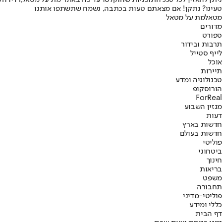
ניתן להאזין לכל 550 התוכניות שהוקלטו עד כה ב
אתר מת על מטאל
,
רדיו ה
טעינו? נתקן! אם מצאתם טעות בכתבה, נשמח שתשתפו אותנו
מטאל
מת על מטאל
מדורים
ספורט
תרבות ובידור
לייף סטייל
אוכל
תיירות
טכנולוגיה ומדע
הורוסקופ
ForReal
מגזין השבוע
דעות
חדשות בארץ
חדשות בעולם
פוליטי
ביטחוני
חינוך
בריאות
משפט
תחבורה
פוליטי-מדיני
כללי ומידע
דף הבית