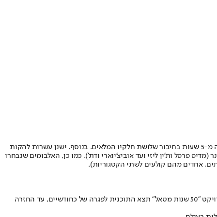
*יש לציין שישנן עשרות להקות מטאל חשובות ומשפיעות נוספות שלא הובאו כאן בכתבה אך כן נכנסו לסיכום האודיו בפודקאסט שנפרס על פני למעלה מ-5 שעות בחיבור שלושת חלקיו המלאים. בנוסף, ישנן עשרות להקות
), להן גם השפעה מאוד גדולה על התפתחות הז'אנר (מדיפ פרפל ות'ין ליזי ועד אוביצ'יוארי ודת'). כמו כן, האלבומים שנבחרו
ים, אחדים מהם קולעים לשתי הקטגוריות).
תוכנית הרדיו והפודקאסט "מת על מטאל" משודרת מזה 14 שנים, כיום גם בשתי תחנות הרדיו: "רדיו הקצה" ו-"הרדיו הבינתחומי 106.2FM". בסיום פרויקט "50 שנות מטאל" תצא התוכנית לפגרה של כחודשיים, עד החזרה