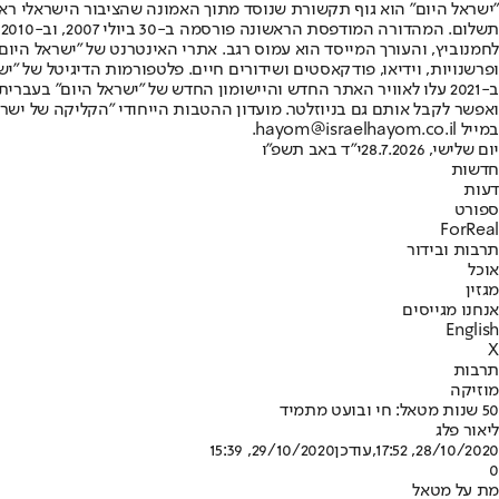
"ישראל היום" הוא גוף תקשורת שנוסד מתוך האמונה שהציבור הישראלי ראוי 
ת
ופרשנויות, וידיאו, פודקאסטים ושידורים חיים. פלטפורמות הדיגיטל של "ישרא
ב-2021 עלו לאוויר האתר החדש והיישומון החדש של "ישראל היום" בע
ואפשר לקבל אותם גם בניוזלטר. מועדון ההטבות הייחודי "הקליקה של ישרא
במייל hayom@israelhayom.co.il.
יום שלישי, 28.7.2026
י"ד באב תשפ"ו
חדשות
דעות
ספורט
ForReal
תרבות ובידור
אוכל
מגזין
אנחנו מגייסים
English
X
תרבות
מוזיקה
50 שנות מטאל: חי ובועט מתמיד
ליאור פלג
28/10/2020, 17:52
,עודכן
29/10/2020, 15:39
0
מת על מטאל