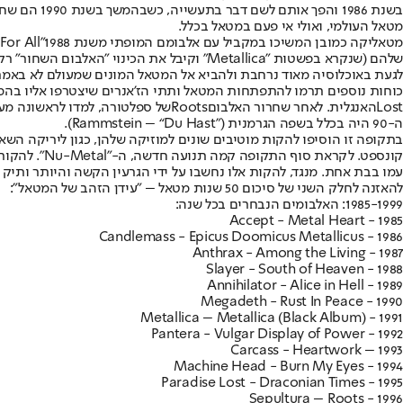
בשנת 1986 והפך אותם לשם דבר בתעשייה, כשבהמשך בשנת 1990 הם שחררו את האלבום "
מטאל העולמי, ואולי אי פעם במטאל בכלל.
מטאליקה כמובן המשיכו במקביל עם אלבומם המופתי משנת 1988
For All”
שלהם (שנקרא בפשטות "
Metallica
" וקיבל את הכינוי "האלבום השחור" ר
לגעת באוכלוסיה מאוד נרחבת ולהביא אל המטאל המונים שמעולם לא באמת ה
כוחות נוספים תרמו להתפתחות המטאל ותתי הז'אנרים שיצטרפו אליו בהמ
Lost
האנגלית. לאחר שחרור האלבום
Roots
של ספלטורה, למדו לראשונה מע
ה-90 היה בכלל בשפה הגרמנית (
Rammstein – “Du Hast”
).
בתקופה זו הוסיפו להקות מוטיבים שונים למוזיקה שלהן, כגון ליריקה השא
קונספט. לקראת סוף התקופה קמה תנועה חדשה, ה-"
Nu-Metal
". להקות
עמו בבת אחת. מנגד, להקות אלו נחשבו על ידי הגרעין הקשה והיותר ותיק 
להאזנה לחלק השני של סיכום 50 שנות מטאל – "עידן הזהב של המטאל":
1985-1999: האלבומים הנבחרים בכל שנה:
Accept - Metal Heart - 1985
1986 - Candlemass - Epicus Doomicus Metallicus
1987 - Anthrax - Among the Living
1988 - Slayer - South of Heaven
1989 - Annihilator - Alice in Hell
1990 - Megadeth - Rust In Peace
1991 - (Metallica – Metallica (Black Album
1992 - Pantera - Vulgar Display of Power
1993 – Carcass - Heartwork
1994 - Machine Head - Burn My Eyes
1995 - Paradise Lost - Draconian Times
Sepultura – Roots - 1996