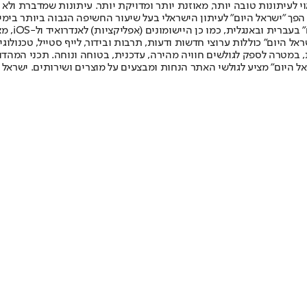
לעיתונות טובה יותר, מאוזנת יותר ומדויקת יותר. עיתונות שמדברת ולא צ
שלום. המהדורה המודפסת הראשונה פורסמה ב-30 ביולי 2007, וב-2010 הפך "ישראל היום" לעיתון הישראלי בעל שי
לחמנוביץ,
ל היום" כוללות ערוצי חדשות ודעות, תרבות ובידור, לייף סטייל, טכנולוגיה
ברית, במטרה לספק לגולשים חוויה מהירה, עדכנית, בטוחה ונוחה. תכני המה
ל היום" מציע לגולשי האתר הנחות ומבצעים על מוצרים ושירותים. ישראל 