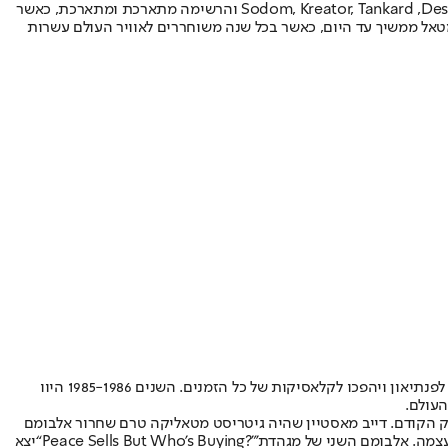
שלהם. משם הדרך למגהדת', אנט'רקס, ספלטורה ועוד לא הייתה ארוכה. במקביל מתחילה לצמוח סצנת הת'ראש מטאל הגרמנית עם הלהקות Sodom, Kreator, Tankard ,Destruction והרשימה מתארכת ומתארכת, כאשר
טאל ממשיך עד היום, כאשר בכל שנה משוחררים לאוויר העולם עשרות
15 השנים הבאות של המטאל ייחשבו לימים ל"תור הזהב של המטאל", התקופה הכי חשובה, בה נוצרו אלבומי המטאל הכי מוצלחים, שרבים מהם יכנסו לפנתיאון ויהפכו לקלאסיקות של כל הזמנים. השנים 1985-1986 היוו
עולם.
 הקודם. דייב מאסטיין שהיה גיטריסט מטאליקה טרם שחרור אלבומם
עצמה. אלבומם השני של מגהדת'
“Peace Sells But Who’s Buying?”
יצא