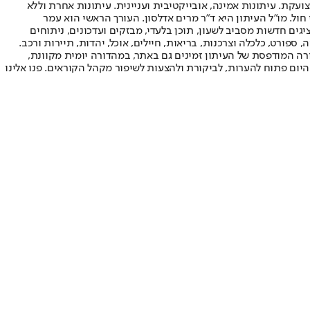
ועקת. עיתונות אמינה, אובייקטיבית ועניינית. עיתונות אחרת וללא
עור החשיפה הגבוה ביותר בימי חול. מו"ל העיתון היא ד"ר מרים אדלסון. העורך הראשי הוא עמר
 והעורך המייסד הוא עמוס רגב. אתרי האינטרנט של "ישראל היום" בעברית ובאנגלית, כמו כן היישומונים (אפליקציות) לאנדרואיד ול-iOS, מציגים חדשות מסביב לשעון, תוכן בלעדי, מבזקים ועדכונים, ניתוחים
, ספורט, כלכלה וצרכנות, בריאות, חיילים, אוכל, יהדות, תיירות ורכב.
דורה המודפסת של העיתון זמינים גם באתר, במהדורה יומית מקוונת,
היום פתוח להערות, לביקורת ולהצעות לשיפור מקהל הקוראים. פנו אלינו