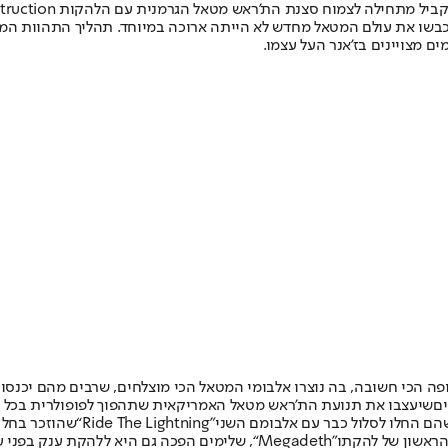
 שכבשו את עולם המטאל מחדש לא הייתה ארוכה במיוחד. תהליך התהוות המ
 מצויינים בז'אנר העל עצמו.
ים
שיעצבו את תנועת הת'ראש מטאל האמריקאית שתהפוך לפופולרית בכל ה
ם החלו לסלול כבר עם אלבומם השני
“Ride The Lightning”
שהוזכר בחלק
“Megadeth”
, שלימים הפכה גם היא ללהקת ענק בפני 