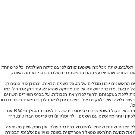
בירמינגהם שבאנגליה משחררת את אלבומה הראשון. האלבום, שונה מכל מה ששמעו קודם לכן במוזיקה העולמית, כל כך מיוחד,
אונד החדש שהביאו עמו, הם גם משחררים אלבום נוסף באותה השנה,
 הראשונים ייבנו מגדלים של מטאל בשנים הבאות, וכמובן
אוזי אוסבורן
,
וזיקה לא אז ב-1970 וגם לא היום. לאחר שחרור אלבום הבכורה של סבאת', מדובר לראשונה על סוג מוזיקה שהיא לא עוד רוק אנד רול, כמו
ות ללכת בעקבותם ולהעז לפרוץ את הגבולות. על בסיס השירים השונים
בשיר כלשהו של בלאק סבאת', כאשר ניתן לראות לכך דוגמאות בשירים כמו
סבאת' עברה הרבה תהפוכות עם השנים והוספדה לא פעם. אך לאחר פיטוריו של אוזי אוסבורן מהלהקה, הם חזרו לסיבוב שני מוצלח עם סולן אחר, הזמיר בעל הקול השמיימי רוני ג'יימס דיו שהגיח לעמדת הסולן ב-1980 עם
מו גם להקות רוק שהלכו לכיוון יותר מחוספס עם השנים - לד זפלין וג'ודס פריסט הבריטים, דרך
ל סצנות שונות שהחלו להתגבש ברחבי העולם, אין ספק שאין משפיעה
יותר מהסצנה האנגלית שנתנה את הטון עד שנות השמונים המוקדמות, כאשר האמריקנים כבשו את הז'אנר. מטאליקה וסלייר פרצו לאוויר העולם והחלו את תנועת הת'ראש מטאל האמריקנית בשנת 1983 עם אלבומי הבכורה