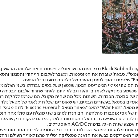
מבירמינגהם תצא הבשורה: 1970, לפני חמישים שנה – אז הכל התחיל. להקת Black Sabbath מ
מטאל". סבאת' שוברת את המוסכמות, ומעבר לאלבום הייחודי והסגנון והס
הם טוני איומי הגיטריסט הגאון, שנטען שעל בסיס עבודתו בשני האלבומים
הסולן שהיה תמיד שנוי במחלוקת, בעל הקול הייחודי שלא דומה לשום דבר שנשמע במ
ה של סבאת', הכבדות, השונות מכל מה שהיה מקובל, הם שגרמו ללהקות רב
אנרים במטאל בעשורים הבאים. יש שאומרים שכל תת ז'אנר של מטאל נולד 
Heaven ". דיו היה סולן בלהקת Rainbow קודם לכן, וגם להקה זו השפיעה רבות על התפתחות הז'אנר, כ
ות AC/DC האוסטרלים.
ת אחת מלהקות המטאל הגדולות ביותר בכל הזמנים. למרות התרומות משל