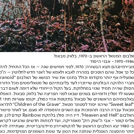
אלבום המטאל הראשון ב-1970, בלאק סבאת'
1970-1984 - אבני היסוד
כל כך אפל, שהם הופכים במהרה לאבא ולאמא של ז'אנר חדש לחלוטין – ה"
שמצליח אף יותר מקודמו וכולל בתוכו את שיר הנושא של האלבום “Paranoid” שלימים ייהפך לסימן ההיכר של הלהקה כמעט בכל הופעה.
חברי הלהקה הבולטים שייזכרו לעד בליבותיהם של מטאליסטים מכל הדורות 
שעשו לד זפלין ודומיהם בשנים שבאו לפני הפריצה של בלאק סבאת'. האפל
באלבומיהם הראשונים של סבאת' בתקופת אוזי כסולן, יקומו עשרות תתי ז'
“Sweet leaf” שיהוו יסוד לסטונר מטאל, “Children of the Grave” לת'ראש מטאל, “War Pigs” להאבי/פאוור מטאל, “Electric Funeral” לדום מטאל וכו'.
האלבום "and Hell
אליס קופר - אבי ה"שוק רוק" מאמריקה, ועד לכוחות חדשים שהגיעו לקראת אמצע שנות ה-70 בדמ
ב-1980 יצא האלבום הראשון של להקת
איירון מיידן
הבריטית, שעתידה להיו