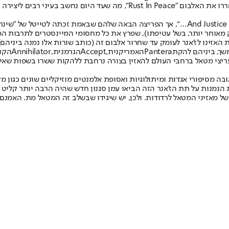
Rust In Peace
", מה שעד היום נחשב בעיני רבים ליצירה
“…And Justice 
ק מאוחר יותר, בשל עטיפתו), שפרץ את כל מחסומי המיינסטרים לתרבות המ
אזינו לז'אנר לעומק עד שחרור אלבום זה (כותב שורות אלו נמנה ביניהם)
שך, ביניהם להקת
Pantera
האמריקנית,
Accept
הגרמנית,
Annihilator
הקנד
ריצי מטאל ברחבי העולם להאזין בצורה נרחבת ללהקות ששרו בשפות שאינן
ובה מסיפורי אגדות ומיתולוגיות ואסופת אלמנטים מוזיקליים שונים כגון
 הנמנות על תת הז'אנר הזה הביאו עמן סגנון חדש שהיה הרבה יותר קליט 
של מאזיני המטאל לרדודות. ולכן, יש שיגידו שבשלב זה המטאל מת. האמנם