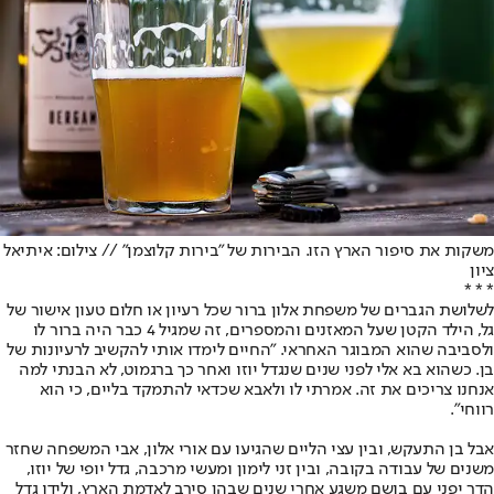
משקות את סיפור הארץ הזו. הבירות של "בירות קלוצמן" // צילום: איתיאל
ציון
* * *
לשלושת הגברים של משפחת אלון ברור שכל רעיון או חלום טעון אישור של
גל, הילד הקטן שעל המאזנים והמספרים, זה שמגיל 4 כבר היה ברור לו
ולסביבה שהוא המבוגר האחראי. "החיים לימדו אותי להקשיב לרעיונות של
בן. כשהוא בא אלי לפני שנים שנגדל יוזו ואחר כך ברגמוט, לא הבנתי למה
אנחנו צריכים את זה. אמרתי לו ולאבא שכדאי להתמקד בליים, כי הוא
רווחי".
אבל בן התעקש, ובין עצי הליים שהגיעו עם אורי אלון, אבי המשפחה שחזר
משנים של עבודה בקובה, ובין זני לימון ומעשי מרכבה, גדל יופי של יוזו,
הדר יפני עם בושם משגע אחרי שנים שבהן סירב לאדמת הארץ, ולידו גדל