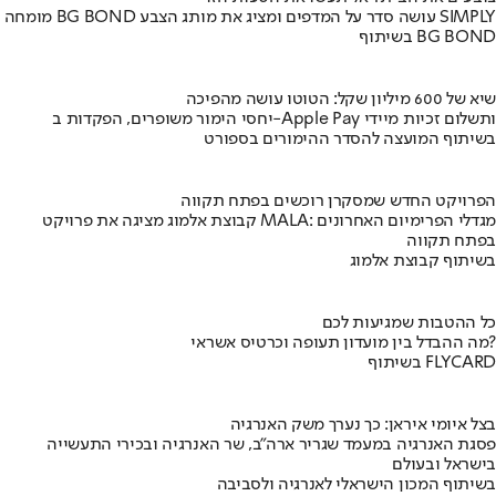
מומחה BG BOND עושה סדר על המדפים ומציג את מותג הצבע SIMPLY
בשיתוף BG BOND
שיא של 600 מיליון שקל: הטוטו עושה מהפיכה
יחסי הימור משופרים, הפקדות ב-Apple Pay ותשלום זכיות מיידי
בשיתוף המועצה להסדר ההימורים בספורט
הפרויקט החדש שמסקרן רוכשים בפתח תקווה
קבוצת אלמוג מציגה את פרויקט MALA: מגדלי הפרימיום האחרונים
בפתח תקווה
בשיתוף קבוצת אלמוג
כל ההטבות שמגיעות לכם
מה ההבדל בין מועדון תעופה וכרטיס אשראי?
בשיתוף FLYCARD
בצל איומי איראן: כך נערך משק האנרגיה
פסגת האנרגיה במעמד שגריר ארה"ב, שר האנרגיה ובכירי התעשייה
בישראל ובעולם
בשיתוף המכון הישראלי לאנרגיה ולסביבה