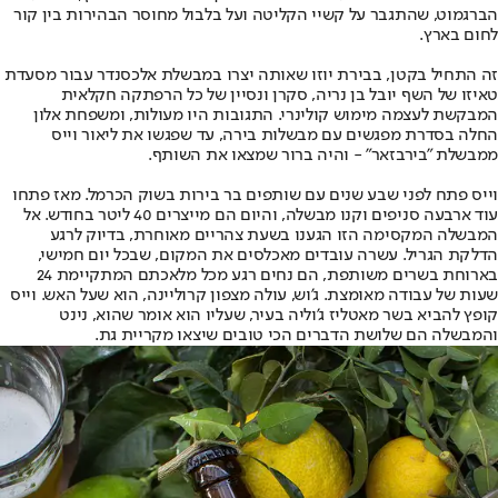
הברגמוט, שהתגבר על קשיי הקליטה ועל בלבול מחוסר הבהירות בין קור
לחום בארץ.
זה התחיל בקטן, בבירת יוזו שאותה יצרו במבשלת אלכסנדר עבור מסעדת
טאיזו של השף יובל בן נריה, סקרן ונסיין של כל הרפתקה חקלאית
המבקשת לעצמה מימוש קולינרי. התגובות היו מעולות, ומשפחת אלון
החלה בסדרת מפגשים עם מבשלות בירה, עד שפגשו את ליאור וייס
ממבשלת "בירבזאר" - והיה ברור שמצאו את השותף.
וייס פתח לפני שבע שנים עם שותפים בר בירות בשוק הכרמל. מאז פתחו
עוד ארבעה סניפים וקנו מבשלה, והיום הם מייצרים 40 ליטר בחודש. אל
המבשלה המקסימה הזו הגענו בשעת צהריים מאוחרת, בדיוק לרגע
הדלקת הגריל. עשרה עובדים מאכלסים את המקום, שבכל יום חמישי,
בארוחת בשרים משותפת, הם נחים רגע מכל מלאכתם המתקיימת 24
שעות של עבודה מאומצת. ג'וש, עולה מצפון קרוליינה, הוא שעל האש. וייס
קופץ להביא בשר מאטליז ג'וליה בעיר, שעליו הוא אומר שהוא, נינט
והמבשלה הם שלושת הדברים הכי טובים שיצאו מקריית גת.