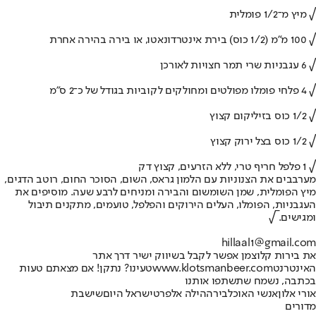
√ מיץ מ־1/2 פומלית
√ 100 מ"מ (1/2 כוס) בירת אינטרדונאטו, או בירה בהירה אחרת
√ 6 עגבניות שרי תמר חצויות לאורכן
√ 4 פלחי פומלו מפולטים ומחולקים לקוביות בגודל של כ־2 ס"מ
√ 1/2 כוס בזיליקום קצוץ
√ 1/2 כוס בצל ירוק קצוץ
√ 1 פלפל חריף טרי, ללא הזרעים, קצוץ דק
מערבבים את הצנוניות עם הלמון גראס, השום, הסוכר החום, רוטב הדגים,
מיץ הפומלית, שמן השומשום והבירה ומניחים לרבע שעה. מוסיפים את
העגבניות, הפומלו, העלים הירוקים והפלפל, טועמים, מתקנים תיבול
ומגישים. √
hillaal1@gmail.com
את בירות קלוצמן אפשר לקבל בשיווק ישיר דרך אתר
האינטרנט
www.klotsmanbeer.com
טעינו? נתקן! אם מצאתם טעות
בכתבה, נשמח שתשתפו אותנו
אורי אלון
אנשי האוכל
בירה
הילה אלפרט
ישראל היום
שישבת
מדורים