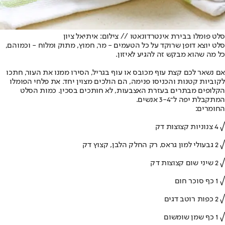
סלט פומלו בבירת אינטרדונאטו // צילום: איתיאל ציון
סלט יוצא דופן שרוקד על כל הטעמים - מר, חמוץ, מתוק ומלוח - וכמוהם,
כל מה שהוא מבקש זה להגיע לאיזון.
אם נשאר לכם קצת עוף מכובס או עוף בגריל, הסירו ממנו את העור, חתכו
לקוביות קטנות והכניסו פנימה, הם הולכים מצוין יחד. את פלחי הפומלו
הקלופים מבתרים בעזרת האצבעות, לא חותכים בסכין. כמות הסלט
המתקבלת יפה ל־3-4 אנשים.
החומרים:
√ 4 צנוניות קצוצות דק
√ 2 גבעולי למון גראס, רק החלק הלבן, קצוץ דק
√ 2 שיני שום קצוצות דק
√ 1 כף סוכר חום
√ 2 כפות רוטב דגים
√ 1 כף שמן שומשום