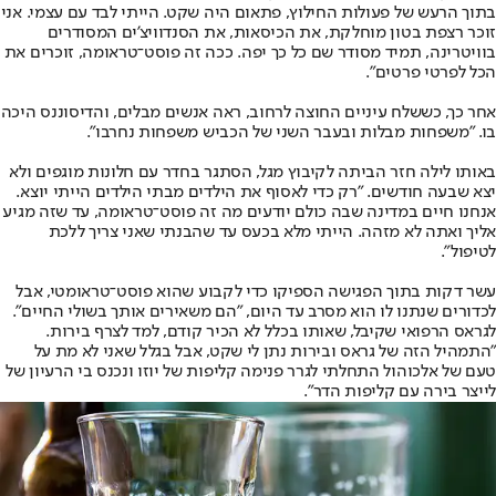
בתוך הרעש של פעולות החילוץ, פתאום היה שקט. הייתי לבד עם עצמי. אני
זוכר רצפת בטון מוחלקת, את הכיסאות, את הסנדוויצ'ים המסודרים
בוויטרינה, תמיד מסודר שם כל כך יפה. ככה זה פוסט־טראומה, זוכרים את
הכל לפרטי פרטים".
אחר כך, כששלח עיניים החוצה לרחוב, ראה אנשים מבלים, והדיסוננס היכה
בו. "משפחות מבלות ובעבר השני של הכביש משפחות נחרבו".
באותו לילה חזר הביתה לקיבוץ מגל, הסתגר בחדר עם חלונות מוגפים ולא
יצא שבעה חודשים. "רק כדי לאסוף את הילדים מבתי הילדים הייתי יוצא.
אנחנו חיים במדינה שבה כולם יודעים מה זה פוסט־טראומה, עד שזה מגיע
אליך ואתה לא מזהה. הייתי מלא בכעס עד שהבנתי שאני צריך ללכת
לטיפול".
עשר דקות בתוך הפגישה הספיקו כדי לקבוע שהוא פוסט־טראומטי, אבל
לכדורים שנתנו לו הוא מסרב עד היום, "הם משאירים אותך בשולי החיים".
לגראס הרפואי שקיבל, שאותו בכלל לא הכיר קודם, למד לצרף בירות.
"התמהיל הזה של גראס ובירות נתן לי שקט, אבל בגלל שאני לא מת על
טעם של אלכוהול התחלתי לגרר פנימה קליפות של יוזו ונכנס בי הרעיון של
לייצר בירה עם קליפות הדר".