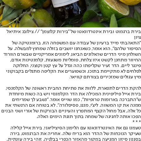
בירת ברגמוט ובירת אינטרדונאטו של "בירות קלוצמן" // צילום: איתיאל
ציון
"התאהבתי מייד ברעיון של עבודה עם המשפחה הזו, ברומנטיקה של
הסיפור שלהם", הוא אומר, כשאנחנו יושבים בזולה שמחוץ למבשלה. על
השולחן מיני הדרים שהאלונים הביאו, לימונים אמריקניים שבשרם הוורוד
החיוור מתחנן לקשט איזו צלחת, פומליות משגעות, קלמנטינות אודם,
פינגר ליים, הדר זעיר שקליפתו כהה וגדל על עץ קטן וקוצני, החלוקה
לפלחים לא מתקיימת בתוכו, וכשפוערים את הקליפה מתגלים בקבוקוני
מיץ עגולים שמזכירים בצורתם קוויאר.
להקת הדרים לתפארת, ללוות את פתיחת החבית ראשונה של הקלמנסי,
בירת אייל פיליפינית המכילה את הדר הקלמנסי ויש בה כשות מיוחדת
ש"התברכה בארומות טרופיות", כמו שוייס אומר. "נשבע לך שמריחים
ממנה את קו המשווה. ליצ'י, מנגו, פסיפלורה". לא בטוחה אם הרגשתי את
כל אלה, אבל מחול הקצף המתפרץ והעיניים הבורקות של אורי ושני הבנים
הפכו אותה לחגיגה של שמחה בתוך תוגת הימים האלה.
* * *
טעמנו גם את האינטרדונאטו עם הלימון הסיציליאני, בירת אייל קלילה
שעיקר הנוכחות של ההדר הוא בריח שלה. אחריה את הברגמוט, בירה
בסגנון סיזון המגיעה במקור מהאזור הכפרי בבלגיה. זוהי בירה עונתית,