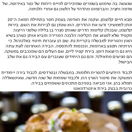
שנעשה בה שימוש בשמרים שמזכירים לווייס ריחות של כפר באירופה, של
אדמה וחציר, והברגמוט מהדהד על הלשון גם אחרי הלגימה.
סבא חיים קלוצמן, שקנה את האדמה בעמק חפר בתחילת המאה ה־20
ונתן לממשיכי זרעו את ההדרים, הוא שנתן גם לבירות את השם. בירות
קלוצמן, שבכולן קליפות הדרים שאותן מגרר בן בלילה שלפני הייצור,
מקפיד שלא לפצוע את הקליפה הלבנה המרירה ומביא אותן כשהן בשיא
האון והטריות למבשלה בקריית גת. שם הן עוברות חיטוי באלכוהול, כי
הרתחה תפגע בארומות, ונכנסות להתססה. הבירה האחרונה לעת עתה
היא גם היוצאת דופן. בירת קפיר ליים, שם העלים הם שמככבים במשקה.
הם מגיעים מתאילנד, והם גם היחידים שעוברים עם הבירה גם את שלב
הבישול.
לכבוד היודעים להפריח חלומות, במבשלה ובפרדסים, לכבוד בירה ייחודית
המשקה את סיפור הארץ הזו, ולכבוד שמחות של שנה חדשה, שאינשאללה
תמלא בהן, אני מביאה בפניכם מתכונים ששמחים בבירה.
כרובית בבצק בירת אינטרדונאטו