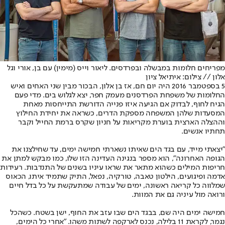
מפריחים חלומות במבשלה ובפרדסים. ליאור וייס (מימין) עם בן, אורי וגל
אלון // צילום: איתיאל ציון
5 בספטמבר 2016 היה יום חם, אז בן אלון, הבכור מבין שני האחים ואיש
החלומות של משפחת הפרדסנים מעמק חפר, יצא לגלוש בים. מדי פעם
הגיח לחוף, לבדוק אם הגיעה איזו פנייה הדורשת התייחסות מאחת
המסעדות שלהן המשפחה מספקת הדרים, כשראה את יחידת החילוץ
וההצלה הארצית בוערת מקריאות על חניון שקרס ברמת החייל וקבר
תחתיו אנשים.
"יצאתי מייד, עם בגד הים שאיתו נשארתי חמישה ימים, עד שחילצנו את
הגופה האחרונה", הוא מספר בנגינה העדינה הזו שלו, כמו מבקש למתן את
חריפות המילים כשהוא מתאר את שראו עיניו בשנים של התנדבות. רעידות
אדמה ופיגועים, הילטון טאבה, טורקיה, נפאל, התיק שתמיד איתו, הכאוס
שמלווה כל קריאה ראשונה, ימים של עבודה שמתעקשת על כל בדל חיים
ורואה מול עיניה גם את המוות.
חמישה ימים היה שם, בבגד הים שבו עזב את החוף, ישן בשטח. כשהכל
נגמר, לקראת 11 בלילה, נכנס לארקפה לשתות משהו. "אחרי כל הימים,