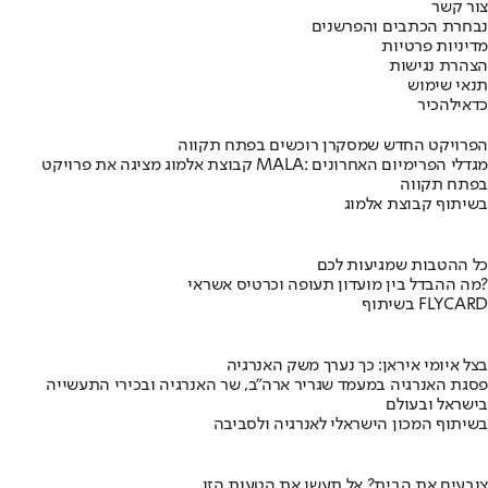
צור קשר
נבחרת הכתבים והפרשנים
מדיניות פרטיות
הצהרת נגישות
תנאי שימוש
כדאי
להכיר
הפרויקט החדש שמסקרן רוכשים בפתח תקווה
קבוצת אלמוג מציגה את פרויקט MALA: מגדלי הפרימיום האחרונים
בפתח תקווה
בשיתוף קבוצת אלמוג
כל ההטבות שמגיעות לכם
מה ההבדל בין מועדון תעופה וכרטיס אשראי?
בשיתוף FLYCARD
בצל איומי איראן: כך נערך משק האנרגיה
פסגת האנרגיה במעמד שגריר ארה"ב, שר האנרגיה ובכירי התעשייה
בישראל ובעולם
בשיתוף המכון הישראלי לאנרגיה ולסביבה
צובעים את הבית? אל תעשו את הטעות הזו