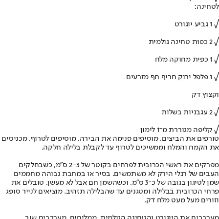
לטחינה:
√ 1 גביע יוגורט
√ 2 כפות טחינה גולמית
√ 1 כפית מחוקה מלח
√ 1 פלפל ירוק חריף חף מזרעים
וקצוץ דק
√ 2 עגבניות בשלות
√ קליפה מגוררת מ־1 לימון
טורפים את הביצים, מוסיפים פנימה את הבירה, מוסיפים לטרוף, מכניסים
את הקמח והמלח וממשיכים לטרוף עד לקבלת בלילה חלקה.
מפרקים את ראשי הכרובית לפרחים בקוטר של 2-3 ס"מ, כשבחלקים
העבים של רגלי הירק לא משתמשים. בסיר או במחבת גבוהה מחממים
שמן לטיגון בגובה של כ־3 ס"מ, וכשהשמן חם אבל לא מעשן, טובלים את
פרחי הכרובית בבלילה ומטגנים עד שהבלילה תזהיב. מוציאים לנייר סופג
וזורים מעל מעט מלח דק.
מערבבים את היוגורט והטחינה הגולמית, ממליחים, מערבבים שוב