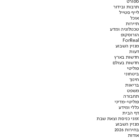
ספורט
תרבות ובידור
לייף סטייל
אוכל
תיירות
טכנולוגיה ומדע
הורוסקופ
ForReal
מגזין השבוע
דעות
חדשות בארץ
חדשות בעולם
פוליטי
ביטחוני
חינוך
בריאות
משפט
תחבורה
פוליטי-מדיני
כללי ומידע
דף הבית
זמני כניסת וצאת שבת
מגזין השבוע
בחירות 2026
אודות