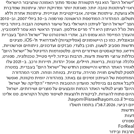
"ישראל היום" הוא גוף תקשורת שנוסד מתוך האמונה שהציבור הישראלי
ראוי לעיתונות טובה יותר, מאוזנת יותר ומדויקת יותר. עיתונות שמדברת
ולא צועקת. עיתונות אמינה, אובייקטיבית ועניינית. עיתונות אחרת וללא
תשלום. המהדורה המודפסת הראשונה פורסמה ב-30 ביולי 2007, וב-2010
הפך "ישראל היום" לעיתון הישראלי בעל שיעור החשיפה הגבוה ביותר בימי
חול. מו"ל העיתון היא ד"ר מרים אדלסון. העורך הראשי הוא עמר לחמנוביץ,
והעורך המייסד הוא עמוס רגב. אתרי האינטרנט של "ישראל היום" בעברית
ובאנגלית, כמו כן היישומונים (אפליקציות) לאנדרואיד ול-iOS, מציגים
חדשות מסביב לשעון, תוכן בלעדי, מבזקים ועדכונים, ניתוחים ופרשנויות,
וידיאו, פודקאסטים ושידורים חיים. פלטפורמות הדיגיטל של "ישראל היום"
כוללות ערוצי חדשות ודעות, תרבות ובידור, לייף סטייל, טכנולוגיה, ספורט,
כלכלה וצרכנות, בריאות, חיילים, אוכל, יהדות, תיירות ורכב. ב-2021 עלו
לאוויר האתר החדש והיישומון החדש של "ישראל היום" בעברית, במטרה
לספק לגולשים חוויה מהירה, עדכנית, בטוחה ונוחה. תכני המהדורה
המודפסת של העיתון זמינים גם באתר, במהדורה יומית מקוונת, ואפשר
לקבל אותם גם בניוזלטר. מועדון ההטבות הייחודי "הקליקה של ישראל
היום" מציע לגולשי האתר הנחות ומבצעים על מוצרים ושירותים. ישראל
היום פתוח להערות, לביקורת ולהצעות לשיפור מקהל הקוראים. פנו אלינו
במייל hayom@israelhayom.co.il.
יום רביעי, 8.7.2026
כ"ג בתמוז תשפ"ו
חדשות
דעות
ספורט
ForReal
תרבות ובידור