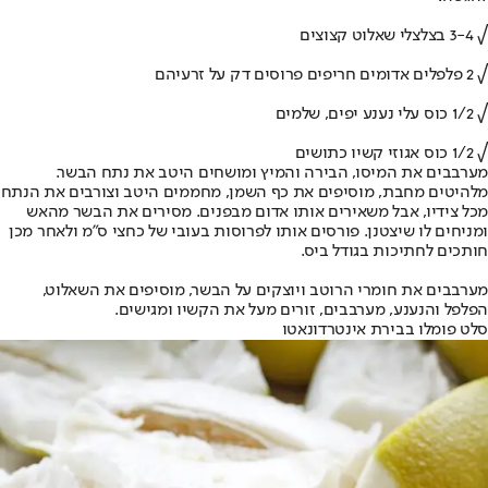
√ 3-4 בצלצלי שאלוט קצוצים
√ 2 פלפלים אדומים חריפים פרוסים דק על זרעיהם
√ 1/2 כוס עלי נענע יפים, שלמים
√ 1/2 כוס אגוזי קשיו כתושים
מערבבים את המיסו, הבירה והמיץ ומושחים היטב את נתח הבשר.
מלהיטים מחבת, מוסיפים את כף השמן, מחממים היטב וצורבים את הנתח
מכל צידיו, אבל משאירים אותו אדום מבפנים. מסירים את הבשר מהאש
ומניחים לו שיצטנן. פורסים אותו לפרוסות בעובי של כחצי ס"מ ולאחר מכן
חותכים לחתיכות בגודל ביס.
מערבבים את חומרי הרוטב ויוצקים על הבשר, מוסיפים את השאלוט,
הפלפל והנענע, מערבבים, זורים מעל את הקשיו ומגישים.
סלט פומלו בבירת אינטרדונאטו