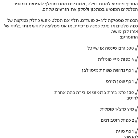
החריף מחמיא למנות כאלה, ולסובלים ממנו מומלץ להפחית במספר
הפלפלים המופיע במתכון ולסלק את הזרעים שלהם.
הכמות מספיקה ל־2-4 סועדים, תלוי אם הסלט מוגש כחלק ממקצה של
כמה סלטים או נאכל כמנה מרכזית, אז אני ממליצה להגיש אותו בליווי של
אורז לבן פושר.
החומרים:
√ 300 גרם סינטה או שייטל
√ 4 כפות מיץ פומלית
√ 1 כף גדושה משחת מיסו לבן
√ 1 כף שמן תירס
√ 100 מ"מ בירת ברגמוט או בירה כהה אחרת
לרוטב:
√ מיץ מ־1/2 פומלית
√ 2 כפות רוטב דגים
√ 1 כף סויה
להגשה: