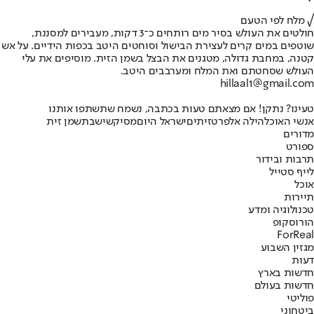
√ מלח לפי הטעם
חולטים את העולש בסיר מים רותחים כ־3 דקות, מעבירים למסננת,
שוטפים במים קרים לעצירת הבישול וסוחטים היטב בכפות הידיים. על אש
קטנה, במחבת גדולה, מטגנים את הבצל בשמן הזית. מוסיפים את עלי
העולש שסחטתם ואת המלח ומערבבים היטב.
hillaal1@gmail.com
טעינו? נתקן! אם מצאתם טעות בכתבה, נשמח שתשתפו אותנו
אנשי האוכל
הילה אלפרט
זיתים
ישראל היום
מסיק
שישבת
שמן זית
מדורים
ספורט
תרבות ובידור
לייף סטייל
אוכל
תיירות
טכנולוגיה ומדע
הורוסקופ
ForReal
מגזין השבוע
דעות
חדשות בארץ
חדשות בעולם
פוליטי
ביטחוני