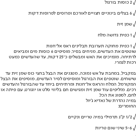
√ 2 כוסות בורגול
√ 6 בצלים בינוניים חצויים לאורכם ופרוסים לפרוסות דקות
√ שמן זית
√ 1 כפית גדושה מלח
√ 1 כפית מחוקה תערובת תבלינים ראס אל־חנות
שוטפים את העדשים, מניחים בסיר, מוסיפים 6 כוסות מים ומביאים
לרתיחה. מנמיכים את האש ומבשלים כ־25 דקות, עד שהעדשים כמעט
רכות לגמרי.
במקביל, במחבת על אש נמוכה, מטגנים את הבצל בחצי כוס שמן זית עד
שישחים. שוטפים את הבורגול ומוסיפים לסיר העדשים, מוסיפים את הבצל
המקורמל, המלח והראס אל־חנות ומרתיחים ביחד עד שהבורגול והעדשים
רכים. מזליפים עוד שמן זית ומגישים חם בליווי סלט או יוגורט, עם פיתה או
לחם, לספוג את הכל.
במיה נהדרת של נאדיא ג'יול
החומרים:
√ 1/2 ק"ג תרמילי במיה טריים ונקיים
√ 5-6 שיני שום טריות