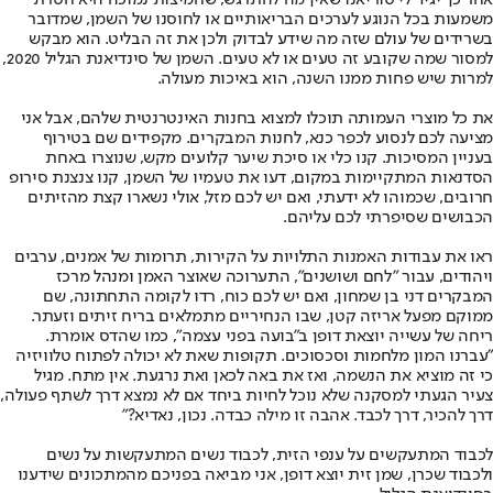
אחר כך יגיד לי סוריאנו שאין מה להתרגש, שחמיצות נמוכה היא חסרת
משמעות בכל הנוגע לערכים הבריאותיים או לחוסנו של השמן, שמדובר
בשרידים של עולם שזה מה שידע לבדוק ולכן את זה הבליט. הוא מבקש
למסור שמה שקובע זה טעים או לא טעים. השמן של סינדיאנת הגליל 2020,
למרות שיש פחות ממנו השנה, הוא באיכות מעולה.
את כל מוצרי העמותה תוכלו למצוא בחנות האינטרנטית שלהם, אבל אני
מציעה לכם לנסוע לכפר כנא, לחנות המבקרים. מקפידים שם בטירוף
בעניין המסיכות. קנו כלי או סיכת שיער קלועים מקש, שנוצרו באחת
הסדנאות המתקיימות במקום, דעו את טעמיו של השמן, קנו צנצנת סירופ
חרובים, שכמוהו לא ידעתי, ואם יש לכם מזל, אולי נשארו קצת מהזיתים
הכבושים שסיפרתי לכם עליהם.
ראו את עבודות האמנות התלויות על הקירות, תרומות של אמנים, ערבים
ויהודים, עבור "לחם ושושנים", התערוכה שאוצר האמן ומנהל מרכז
המבקרים דני בן שמחון, ואם יש לכם כוח, רדו לקומה התחתונה, שם
ממוקם מפעל אריזה קטן, שבו הנחיריים מתמלאים בריח זיתים וזעתר.
ריחה של עשייה יוצאת דופן ב"בועה בפני עצמה", כמו שהדס אומרת.
"עברנו המון מלחמות וסכסוכים. תקופות שאת לא יכולה לפתוח טלוויזיה
כי זה מוציא את הנשמה, ואז את באה לכאן ואת נרגעת. אין מתח. מגיל
צעיר הגעתי למסקנה שלא נוכל לחיות ביחד אם לא נמצא דרך לשתף פעולה,
דרך להכיר, דרך לכבד. אהבה זו מילה כבדה. נכון, נאדיא?"
לכבוד המתעקשים על ענפי הזית, לכבוד נשים המתעקשות על נשים
ולכבוד שכרן, שמן זית יוצא דופן, אני מביאה בפניכם מהמתכונים שידענו