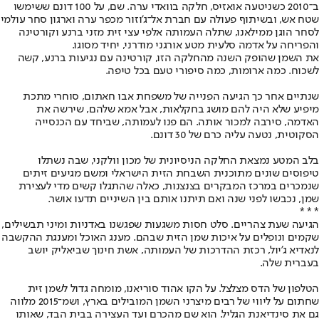
ב־2010 כשניטעה אואזיס, חלקה בוואדי ערה. שם, על 100 דונם ששימשו
שטח אש, ובשיתוף פעולה עם חברת אל־ג'וזור מכפר ערה וארגון סחר עולמי
לסחר הוגן ממילאנו, שתלה העמותה אלפי עצי זית מזני ברנע וקורטינה
והפריחה על אדמה סלעית מטע אורגני מודרני, יחיד מסוגו.
את השמן שהופק השנה מהחלקה הזו, קורטינה עם נגיעות ברנע, קשה
לשכוח. כמה ארומות, כמה סיפורי טעם בכל טיפה.
שנתיים אחר כך הגיעה הפנייה של משפחת אבו חאתום, סוחרי מתכת
מיפיע שלא היה להם מושג בחקלאות, אבל אמא שלהם, שירשה את
האדמה, סירבה למכור אותה. הם פנו לעמותה, שביחד עם הכנסייה
הסקוטית, נטעה עליה כרם של 30 דונם.
בלב המטע נמצאת החלקה הניסיונית של מכון וולקני, שבה נשתלו
טיפוסים שונים מתוכנית השבחת הזית הישראלי ומשם מגיעים זיתים
שנמכרים במרכז המבקרים בצנצנות, כאלה שהתגלו קשים מדי לעצירת
שמן, נכבשו לפני שנה ואם תיתנו אותם בין השיניים תדעו אושר.
* * *
הגיעה שעת צהריים. סלט חסות משגעות שפגשנו באדניות ומיני תבשילים,
שקמים ונופלים על איכות שמן הזית שבהם. מענג האוכל ומענגת ההקשבה
לנאדיא ג'יול, רכזת ההדרכות של העמותה, אשת חינוך שביאליק יושב
בעברית שלה.
הטלפון של הדס מצלצל. על הקו אהוד סוריאנו, מומחה גדול לשמן זית
שחתום על ליווי של רבים מיצרני השמן המובילים בארץ, ושמ־2015 מלווה
גם את סינדיאנת הגליל. הוא שם מהכרם ועד העצירה בבית הבד, שאותו