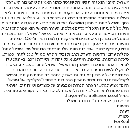
"ישראל היום" הוא גוף תקשורת שנוסד מתוך האמונה שהציבור הישראלי
ראוי לעיתונות טובה יותר, מאוזנת יותר ומדויקת יותר. עיתונות שמדברת
ולא צועקת. עיתונות אמינה, אובייקטיבית ועניינית. עיתונות אחרת וללא
תשלום. המהדורה המודפסת הראשונה פורסמה ב-30 ביולי 2007, וב-2010
הפך "ישראל היום" לעיתון הישראלי בעל שיעור החשיפה הגבוה ביותר בימי
חול. מו"ל העיתון היא ד"ר מרים אדלסון. העורך הראשי הוא עמר לחמנוביץ,
והעורך המייסד הוא עמוס רגב. אתרי האינטרנט של "ישראל היום" בעברית
ובאנגלית, כמו כן היישומונים (אפליקציות) לאנדרואיד ול-iOS, מציגים
חדשות מסביב לשעון, תוכן בלעדי, מבזקים ועדכונים, ניתוחים ופרשנויות,
וידיאו, פודקאסטים ושידורים חיים. פלטפורמות הדיגיטל של "ישראל היום"
כוללות ערוצי חדשות ודעות, תרבות ובידור, לייף סטייל, טכנולוגיה, ספורט,
כלכלה וצרכנות, בריאות, חיילים, אוכל, יהדות, תיירות ורכב. ב-2021 עלו
לאוויר האתר החדש והיישומון החדש של "ישראל היום" בעברית, במטרה
לספק לגולשים חוויה מהירה, עדכנית, בטוחה ונוחה. תכני המהדורה
המודפסת של העיתון זמינים גם באתר, במהדורה יומית מקוונת, ואפשר
לקבל אותם גם בניוזלטר. מועדון ההטבות הייחודי "הקליקה של ישראל
היום" מציע לגולשי האתר הנחות ומבצעים על מוצרים ושירותים. ישראל
היום פתוח להערות, לביקורת ולהצעות לשיפור מקהל הקוראים. פנו אלינו
במייל hayom@israelhayom.co.il.
יום שבת, 11.7.2026
כ"ו בתמוז תשפ"ו
חדשות
דעות
ספורט
ForReal
תרבות ובידור