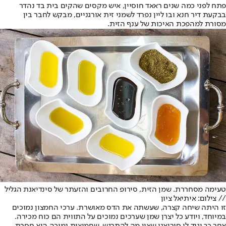
פתח לפני כמה שנים ראאד חוסיין, איש מקסים שהקים בית בד נהדר
בבקעת דיר חנא ובו ליין נפרד לשמני זית אורגניים, מבקש לחבר בין
מסורת למהפכת האיכות של ענף הזית.
טעימה מסחררת. שמן הזית, סירופ החרובים והזעתר של סינדיאנת הגליל
// צילום: איתיאל ציון
זו היתה שיחה קצרה, שעשתה את הדס מאושרת. ערכי החמצון נמוכים
במיוחד, ויודע כל יצרן שמן שערכים נמוכים על התווית הם כוח מכירה.