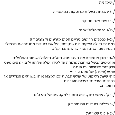
√ שמן זית
√ 6 עגבניות בשלות מרוסקות בפומפייה
√ 1 כפית מלח מחוקה
√ 1/2 כפית פלפל שחור
√ 1-2 פלפלים חריפים טריים חפים מזרעים וקצוצים דק
במחבת גדולה יוצקים כוס שמן זית, ועל אש בינונית מטגנים את תרמילי
הבמיה עם השום הטרי עד להזהבה קלה.
לאחר מכן מוסיפים את העגבניות, המלח, הפלפל השחור והפלפלים
ומוסיפים לבשל במחבת פתוחה עד לאידוי מלא של הנוזלים. יוצקים מעט
שמן זית ומגישים עם פיתה.
עולש (עילית) של נאהדה זרייקי
זוהי שעת הליקוט של עולש הבר, תוכלו למצוא אותו בשווקים הגדולים או
בחנויות הירקות בערים מעורבות.
החומרים:
√ 1 ק"ג עולש רחוץ, יבש וחתוך למקטעים של כ־5 ס"מ
√ 3 בצלים בינוניים פרוסים דק
√ 1/2 כוס שמן זית