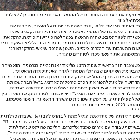
צוחקים את העבודה המפרכת של המסיק. האחים לבית חוסיין // צילום:
איתיאל ציון
כל האחים חצו את גיל 50, אבל כשהם מטפסים על העצים, צוחקים את
העבודה המפרכת של המסיק, אפשר לראות את הילדים הקטנים שהיו
כשירדו לעזור לסבא, שהיה הראשון בכפר לפרוס יריעות כותנה, להקל את
איסוף הפרי. כדרכם של גידולים מסורתיים, הגידול התנהל ללא השקיה ובלי
שום התערבות של חומרים כימיים. השמן שהופק שימש בחלקו לצורכי
המשפחה, את השאר מכרו לסוחרים מהגדה.
כשעאבד חזר בראשית שנות ה־90 מלימודי אגרונומיה בגרמניה, הוא מיהר
להבין את השינויים שבהרגלי המסחר לאחר האינתיפאדה הראשונה.
כשזיהה את העניין שהחל אז בשוק היהודי בשמן הזית, הסדיר את הניירת
הדרושה על מנת להפוך את הכרם פורמלית לאורגני. ב־96' חבר לעמותה
יהודית־ערבית, שעצי האלון הצומחים בשולי הכרם, סינדיאנה בערבית,
נתנו לה את שמה. "סינדיאנת הגליל" היא עמותה לסחר הוגן, שחתומה, בין
שלל פעילויותיה, על הפקת שמן זית מהשורה הראשונה. השמן שטעמנו,
ממסיק 2020, הוא לא פחות ממסחרר.
* * *
סיפור לידתה של סינדיאנת הגליל מתחיל בהדס להב (67), שעבדה כקלדנית
ברשת שוקן והחליטה להתרכז בעשייה חברתית. היא למדה ערבית וב־93',
בשיתוף עבודה עם מורים ממג'ד אל־כרום, הוליכה פרויקט שנועד לתת
לאימהות כלים לעזור לילדים בשיעורי הבית. "קראנו לזה הגורם הנוסף",
היא אומרת כשאנחנו יושבות במרכז המבקרים של העמותה, שהשביל