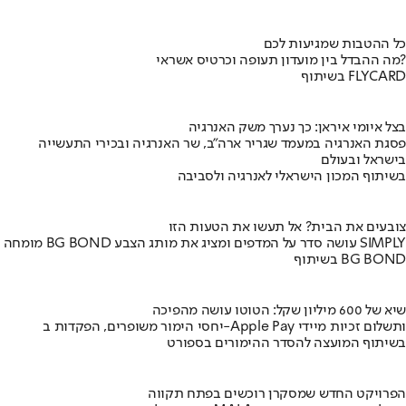
כל ההטבות שמגיעות לכם
מה ההבדל בין מועדון תעופה וכרטיס אשראי?
בשיתוף FLYCARD
בצל איומי איראן: כך נערך משק האנרגיה
פסגת האנרגיה במעמד שגריר ארה"ב, שר האנרגיה ובכירי התעשייה
בישראל ובעולם
בשיתוף המכון הישראלי לאנרגיה ולסביבה
צובעים את הבית? אל תעשו את הטעות הזו
מומחה BG BOND עושה סדר על המדפים ומציג את מותג הצבע SIMPLY
בשיתוף BG BOND
שיא של 600 מיליון שקל: הטוטו עושה מהפיכה
יחסי הימור משופרים, הפקדות ב-Apple Pay ותשלום זכיות מיידי
בשיתוף המועצה להסדר ההימורים בספורט
הפרויקט החדש שמסקרן רוכשים בפתח תקווה