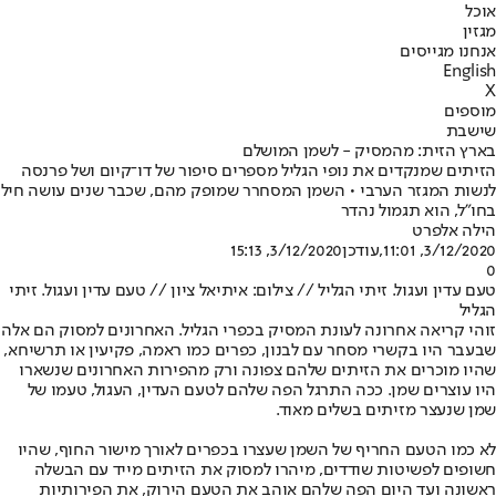
אוכל
מגזין
אנחנו מגייסים
English
X
מוספים
שישבת
בארץ הזית: מהמסיק - לשמן המושלם
הזיתים שמנקדים את נופי הגליל מספרים סיפור של דו־קיום ושל פרנסה
לנשות המגזר הערבי • השמן המסחרר שמופק מהם, שכבר שנים עושה חיל
בחו"ל, הוא תגמול נהדר
הילה אלפרט
3/12/2020, 11:01
,עודכן
3/12/2020, 15:13
0
טעם עדין ועגול. זיתי הגליל // צילום: איתיאל ציון // טעם עדין ועגול. זיתי
הגליל
זוהי קריאה אחרונה לעונת המסיק בכפרי הגליל. האחרונים למסוק הם אלה
שבעבר היו בקשרי מסחר עם לבנון, כפרים כמו ראמה, פקיעין או תרשיחא,
שהיו מוכרים את הזיתים שלהם צפונה ורק מהפירות האחרונים שנשארו
היו עוצרים שמן. ככה התרגל הפה שלהם לטעם העדין, העגול, טעמו של
שמן שנעצר מזיתים בשלים מאוד.
לא כמו הטעם החריף של השמן שעצרו בכפרים לאורך מישור החוף, שהיו
חשופים לפשיטות שודדים, מיהרו למסוק את הזיתים מייד עם הבשלה
ראשונה ועד היום הפה שלהם אוהב את הטעם הירוק, את הפירותיות