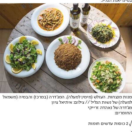
בסינדיאנת הגליל.
מנות מנצחות. העולש (מימין למעלה), המג'דרה (במרכז) והבמיה (משמאל
למעלה) של נשות הגליל // צילום: איתיאל ציון
מג'דרה של נאהדה זרייקי
החומרים:
√ 2 כוסות עדשים חומות