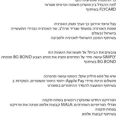
כל ההטבות שמגיעות לכם
מה ההבדל בין מועדון תעופה וכרטיס אשראי?
בשיתוף FLYCARD
בצל איומי איראן: כך נערך משק האנרגיה
פסגת האנרגיה במעמד שגריר ארה"ב, שר האנרגיה ובכירי התעשייה
בישראל ובעולם
בשיתוף המכון הישראלי לאנרגיה ולסביבה
צובעים את הבית? אל תעשו את הטעות הזו
מומחה BG BOND עושה סדר על המדפים ומציג את מותג הצבע SIMPLY
בשיתוף BG BOND
שיא של 600 מיליון שקל: הטוטו עושה מהפיכה
יחסי הימור משופרים, הפקדות ב-Apple Pay ותשלום זכיות מיידי
בשיתוף המועצה להסדר ההימורים בספורט
הפרויקט החדש שמסקרן רוכשים בפתח תקווה
קבוצת אלמוג מציגה את פרויקט MALA: מגדלי הפרימיום האחרונים
בפתח תקווה
בשיתוף קבוצת אלמוג