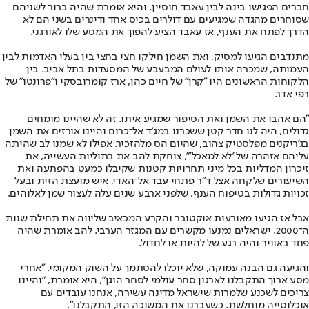
חברים הפגישו בינה לבין עאבד חוסיין, והיא אומרת שהיה ברור לשניהם
שסוחרים מהגדה שמגיעים עם דולרים בכיס אחד ודינרים בשני הם לא
הדרך לפתח את הענף, אז עאבד הציע להפוך את המטע שלו לאורגני.
מתנדבים הגיעו למסיק, ואת השמן חילקו חצי בחצי בין בעלי האדמות לבין
העמותה, שמכרה אותו לעולם המבעבע של המסעדות בתל אביב. בין
הלקוחות הראשונים היו "קרן" של חיים כהן, ארז קומרובסקי ו"פרונטו" של
רפי אדר.
"הם אהבו את השמן ואת הסיפור שמגיע איתו. זה לא שהיינו מומחים
גדולים, היה לנו חדר קטן ששכרנו במג'ד אל־כרום והיינו אורזים את השמן
בג'ריקנים מפלסטיק צהוב, שהיום הס מלהזכיר. אפילו לא שמנו לב שהיתה
עליהם אזהרה של 'לא למאכל'", צוחקת להב את בתוליות העשייה, את
זיכרון המדליות בכל מיני תחרויות קטנות שקיבלו כמעט בהפתעה ואת
השיעורים שלקחה אצל ד"ר פתחי עבד אל־האדי, איש מועצת הזית ובעל
זכויות גדולות בטיפוח הענף, שלפני ארבע שנים עלה לעצור שמן לאלוהים.
אבל אז הגיעו מאורעות אוקטובר והקרע המכאיב שליווה את תחילת שנות
ה־2000. ישראלים נמנעו מקשרים עם המגזר הערבי. להב אומרת שהיה
פחד באוויר והיה רגע של להיות או לחדול.
והגיעה גם הבנה עמוקה, שלא יוכלו להסתמך על השוק המקומי. "אחרי
מסע ארוך התקבלנו לארגון סחר עולמי לסחר הוגן", היא אומרת, "והיינו
צריכים לשכנע שלמרות שישראל מדינה עשירה, אנחנו עובדים עם
אוכלוסייה מוחלשת. כשעברנו את המשוכה הזו, התקבלנו".