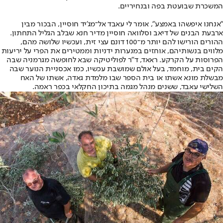
המשכרת שבועטת בפה ובנחיריים.
"אנחנו איפשהו באמצע", אומר לי עאבד אל־מג'יד חוסיין, הבכור מבין
ארבעת הבנים של דיאב וסלוואה חוסיין מדיר חנא שבלב הגליל התחתון.
ההורים הורישו להם יותר מ־100 דונם עצי זית, ועכשיו שלושה מהם,
מלווים בנשותיהם, אוחזים במנערות ידניות וממטירים את הפרי על יריעות
הפרוסות על הקרקע. ראאד, ד"ר לפוליטיקה שבא לחופשה מגרמניה שבה
הקים בית, מוחמד, בעל אולם שמושבת עכשיו, כמו אכסניית הנוער שבה
מבשלת מונא אשתו או בית הספר שבו מלמדת גאדה, אשתו של האח
השלישי עאבד, ששנים מנהל מגמה בתיכון החקלאי בכפר ראמה.