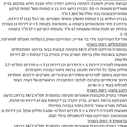
קבוצת איציק תשובה הקימה ברחוב יהודה הלוי מבנה חדש במקום בניין
משרדים משנות ה-50. הבניין הישן היה בן 4 קומות מעל קומת קרקע
מסחרית
בשטח בנוי כולל של 1,360 מ"ר
.
בבניין החדש בן 5 קומות ומשלב מסחר ומגורים. סך הכל נבנו 17 דירות,
ביניהן 2 מיני פנטהאוזים בקומה 4, פנטהאוז בקומה 5 ו-2 דירות גן בעורף.
בחזית יש חנות אחת ששטחה 47 מ"ר בקומת הקרקע ו-57 מ"ר בקומה
(1-).
אדריכל הפרויקט: גידי בר אוריין. הפרויקט שווק בהצלחה ואוכלס לאחרונה.
המתנחלים, רמת השרון
במסגרת פרויקט תמ"א 38/2 מקימה קבוצת גבאי ברחוב המתנחלים
השקט בשכונת אלון ברמת השרון בניין בוטיק בן 7 קומות ו-22 דירות
חדשות.
מוצעות למכירה דירות 4 ו-5 חדרים וכן דירות גן 3 ו-4 חדרים החל מ-2.7
מיליון שקל. כל הדירות תוכננו ברמת גימור גבוהה ויוקרתית.
המיקום בסמוך למרכזים מסחריים וציבוריים, פארקים ירוקים, מוסדות
חינוך איכותיים ובקרבה לנתיבי התחבורה הראשיים של העיר. הצפי
לאכלוס בעוד כ-3 שנים.
רחוב גדעון
, רמת השרון
אשדר בוטיק מקבוצת אשטרום מקימה במסגרת תמ"א 38/2 ברחוב גדעון
המבוקש ברמת השרון, בניין יוקרה בן 7 קומות עם 41 דירות מרווחות,
בעלות מפרט עשיר ורמת גימור גבוהה במיוחד.
מוצעות למכירה דירות 4 ו-5 חדרים החל מ-3.406 מיליון שקל, וכן דירות גן
ופנטהאוז. הפרויקט צפוי להתאכלס ביולי 2021.
בראשית 9
, רמת השרון
אשדר בוטיק מקבוצת אשטרום מקימה במסגרת תמ"א 38/2 ברחוב