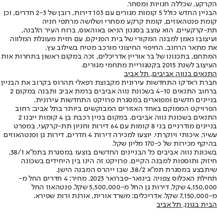
הקרקע, שכללה חנויות ומסחר.
הבניין החדש כולל 5 קומות מגורים עם 103 דירות, רובן של 2-3 חדרים, וכן
קומת פנטהאוזים, קומת קרקע מסחרי ושלושה מרתפי חניה
תת-קרקעיים. הוא עוצב בסגנון הניאו באוהאוס, ברוח העיר הלבנה,
ועיצובו נאמן למבנה המקורי של בית הפניקס, עם חזית מעוגלת המלווה
את מתאר הרחוב. החיפוי החיצוני מורכב מטיח בשילוב עץ.
המתחם, בתכנונו של בר אוריין אדריכלים, זכה במקום ראשון בתחרות אות
העיצוב לשנת 2015 בקטגוריית מתחמי מגורים.
התנאים בנווה אביבים, תל אביב
חברת ראדקו התחדשות עירונית מקבוצת רפאלי תהרוס בקרוב את הבניין
ברחוב התנאים 4-10 בשכונת נווה אביבים ברמת אביב ותבנה במקום 2
בניינים חדשים ומפוארים במסגרת פרויקט התחדשות עירונית.
הפרויקט הממוקם באחד האזורים המבוקשים ביותר בתל אביב: רחוב
התנאים בשכונת נווה אביבים. במקום בניין רכבת בן 4 קומות ייבנו 2
בניינים מודרניים בני 8 קומות עם 64 דירות וחניון תת-קרקעי, במפרט
עשיר, איכותי ויוקרתי. יוצעו למכירה דירות 4 חדרים, דירות גן ופנטהאוזים
בהיקף מכירות של כ-170 מליון שקל.
בשכונת נווה אביבים כל הבניינים החדשים בוצעו במסגרת בתמ"א 38/1,
חיזוק ותוספות למבנה הקיים. פרויקט זה הינו בין היחידים בשכונה
שיתבצע במסגרת תמ"א 38/2, שבו ייהרס המבנה הישן.
תחילת האכלוס צפויה בינואר-פברואר 2023. מחיר: 4 חדרים החל מ-
4,150,000 שקל, דירות גן החל מ-5,500,000 שקל, פנטהאוז החל
מ-7,150,000 שקל. אדריכלים: משרד אורית, אורנת ורות שפירא.
הבית בגונן
, תל אביב