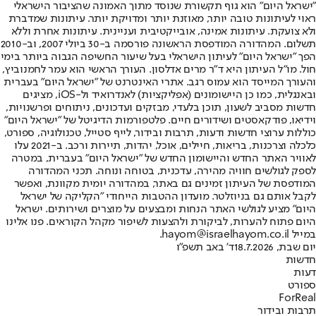
"ישראל היום" הוא גוף תקשורת שנוסד מתוך האמונה שהציבור הישראלי
ראוי לעיתונות טובה יותר, מאוזנת יותר ומדויקת יותר. עיתונות שמדברת
ולא צועקת. עיתונות אמינה, אובייקטיבית ועניינית. עיתונות אחרת וללא
תשלום. המהדורה המודפסת הראשונה פורסמה ב-30 ביולי 2007, וב-2010
הפך "ישראל היום" לעיתון הישראלי בעל שיעור החשיפה הגבוה ביותר בימי
חול. מו"ל העיתון היא ד"ר מרים אדלסון. העורך הראשי הוא עמר לחמנוביץ,
והעורך המייסד הוא עמוס רגב. אתרי האינטרנט של "ישראל היום" בעברית
ובאנגלית, כמו כן היישומונים (אפליקציות) לאנדרואיד ול-iOS, מציגים
חדשות מסביב לשעון, תוכן בלעדי, מבזקים ועדכונים, ניתוחים ופרשנויות,
וידיאו, פודקאסטים ושידורים חיים. פלטפורמות הדיגיטל של "ישראל היום"
כוללות ערוצי חדשות ודעות, תרבות ובידור, לייף סטייל, טכנולוגיה, ספורט,
כלכלה וצרכנות, בריאות, חיילים, אוכל, יהדות, תיירות ורכב. ב-2021 עלו
לאוויר האתר החדש והיישומון החדש של "ישראל היום" בעברית, במטרה
לספק לגולשים חוויה מהירה, עדכנית, בטוחה ונוחה. תכני המהדורה
המודפסת של העיתון זמינים גם באתר, במהדורה יומית מקוונת, ואפשר
לקבל אותם גם בניוזלטר. מועדון ההטבות הייחודי "הקליקה של ישראל
היום" מציע לגולשי האתר הנחות ומבצעים על מוצרים ושירותים. ישראל
היום פתוח להערות, לביקורת ולהצעות לשיפור מקהל הקוראים. פנו אלינו
במייל hayom@israelhayom.co.il.
יום שבת, 18.7.2026
ד' באב תשפ"ו
חדשות
דעות
ספורט
ForReal
תרבות ובידור