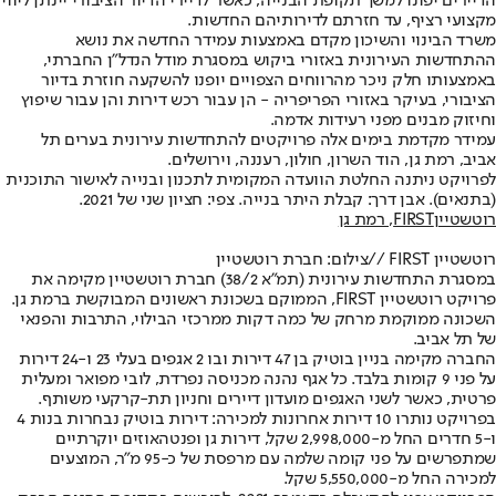
הדיירים יפונו למשך תקופת הבנייה, כאשר לדיירי הדיור הציבורי יינתן ליווי
מקצועי רציף, עד חזרתם לדירותיהם החדשות.
משרד הבינוי והשיכון מקדם באמצעות עמידר החדשה את נושא
ההתחדשות העירונית באזורי ביקוש במסגרת מודל הנדל"ן החברתי,
באמצעותו חלק ניכר מהרווחים הצפויים יופנו להשקעה חוזרת בדיור
הציבורי, בעיקר באזורי הפריפריה - הן עבור רכש דירות והן עבור שיפוץ
וחיזוק מבנים מפני רעידות אדמה.
עמידר מקדמת בימים אלה פרויקטים להתחדשות עירונית בערים תל
אביב, רמת גן, הוד השרון, חולון, רעננה, וירושלים.
לפרויקט ניתנה החלטת הוועדה המקומית לתכנון ובנייה לאישור התוכנית
(בתנאים). אבן דרך: קבלת היתר בנייה. צפי: חציון שני של 2021.
רוטשטיין
FIRST
, רמת גן
רוטשטיין FIRST //
צילום: חברת רוטשטיין
במסגרת התחדשות עירונית (תמ"א 38/2) חברת רוטשטיין מקימה את
פרויקט רוטשטיין FIRST, הממוקם בשכונת ראשונים המבוקשת ברמת גן.
השכונה ממוקמת מרחק של כמה דקות ממרכזי הבילוי, התרבות והפנאי
של תל אביב.
החברה מקימה בניין בוטיק בן 47 דירות ובו 2 אגפים בעלי 23 ו-24 דירות
על פני 9 קומות בלבד. כל אגף נהנה מכניסה נפרדת, לובי מפואר ומעלית
פרטית, כאשר לשני האגפים מועדון דיירים וחניון תת-קרקעי משותף.
בפרויקט נותרו 10 דירות אחרונות למכירה: דירות בוטיק נבחרות בנות 4
ו-5 חדרים החל מ-2,998,000 שקל, דירות גן ופנטהאוזים יוקרתיים
שמתפרשים על פני קומה שלמה עם מרפסת של כ-95 מ״ר, המוצעים
למכירה החל מ-5,550,000 שקל.