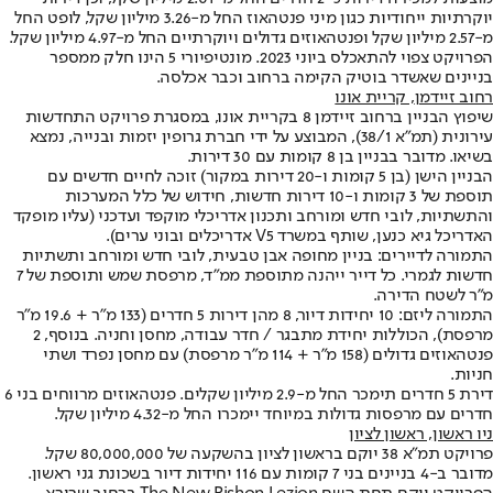
יוקרתיות ייחודיות כגון מיני פנטהאוז החל מ-3.26 מיליון שקל, לופט החל
מ-2.57 מיליון שקל ופנטהאוזים גדולים ויוקרתיים החל מ-4.97 מיליון שקל.
הפרויקט צפוי להתאכלס ביוני 2023. מונטיפיורי 5 הינו חלק ממספר
בניינים שאשדר בוטיק הקימה ברחוב וכבר אכלסה.
רחוב זיידמן
, קריית אונו
שיפוץ הבניין ברחוב זיידמן 8 בקריית אונו, במסגרת פרויקט התחדשות
עירונית (תמ"א 38/1), המבוצע על ידי חברת גרופין יזמות ובנייה, נמצא
בשיאו. מדובר בבניין בן 8 קומות עם 30 דירות.
הבניין הישן (בן 5 קומות ו-20 דירות במקור) זוכה לחיים חדשים עם
תוספת של 3 קומות ו-10 דירות חדשות, חידוש של כלל המערכות
והתשתיות, לובי חדש ומורחב ותכנון אדריכלי מוקפד ועדכני (עליו מופקד
האדריכל גיא כנען, שותף במשרד V5 אדריכלים ובוני ערים).
התמורה לדיירים: בניין מחופה אבן טבעית, לובי חדש ומורחב ותשתיות
חדשות לגמרי. כל דייר ייהנה מתוספת ממ"ד, מרפסת שמש ותוספת של 7
מ"ר לשטח הדירה.
התמורה ליזם: 10 יחידות דיור, 8 מהן דירות 5 חדרים (133 מ"ר + 19.6 מ"ר
מרפסת), הכוללות יחידת מתבגר / חדר עבודה, מחסן וחניה. בנוסף, 2
פנטהאוזים גדולים (158 מ"ר + 114 מ"ר מרפסת) עם מחסן נפרד ושתי
חניות.
דירת 5 חדרים תימכר החל מ-2.9 מיליון שקלים. פנטהאוזים מרווחים בני 6
חדרים עם מרפסות גדולות במיוחד יימכרו החל מ-4.32 מיליון שקל.
ניו ראשון
, ראשון לציון
פרויקט תמ"א 38 יוקם בראשון לציון בהשקעה של 80,000,000 שקל.
מדובר ב-4 בניינים בני 7 קומות עם 116 יחידות דיור בשכונת גני ראשון.