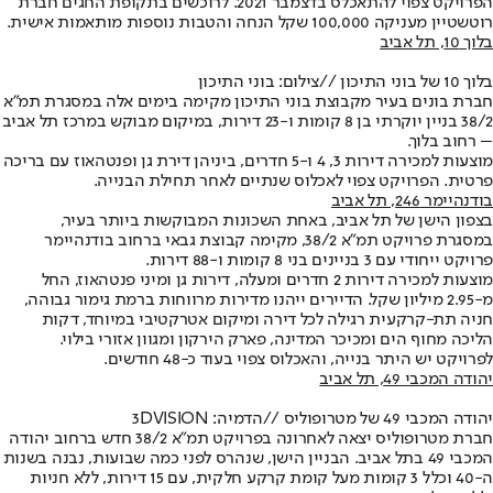
הפרויקט צפוי להתאכלס בדצמבר 2021. לרוכשים בתקופת החגים חברת
רוטשטיין מעניקה 100,000 שקל הנחה והטבות נוספות מותאמות אישית.
בלוך 10
, תל אביב
בלוך 10 של בוני התיכון //
צילום: בוני התיכון
חברת בונים בעיר מקבוצת בוני התיכון מקימה בימים אלה במסגרת תמ"א
38/2 בניין יוקרתי בן 8 קומות ו-23 דירות, במיקום מבוקש במרכז תל אביב
– רחוב בלוך.
מוצעות למכירה דירות 3, 4 ו-5 חדרים, ביניהן דירת גן ופנטהאוז עם בריכה
פרטית. הפרויקט צפוי לאכלוס שנתיים לאחר תחילת הבנייה.
בודנהיימר 246
, תל אביב
בצפון הישן של תל אביב, באחת השכונות המבוקשות ביותר בעיר,
במסגרת פרויקט תמ"א 38/2, מקימה קבוצת גבאי ברחוב בודנהיימר
פרויקט ייחודי עם 3 בניינים בני 8 קומות ו-88 דירות.
מוצעות למכירה דירות 2 חדרים ומעלה, דירות גן ומיני פנטהאוז, החל
מ-2.95 מיליון שקל. הדיירים ייהנו מדירות מרווחות ברמת גימור גבוהה,
חניה תת-קרקעית רגילה לכל דירה ומיקום אטרקטיבי במיוחד, דקות
הליכה מחוף הים ומכיכר המדינה, פארק הירקון ומגוון אזורי בילוי.
לפרויקט יש היתר בנייה, והאכלוס צפוי בעוד כ-48 חודשים.
יהודה המכבי 49
, תל אביב
יהודה המכבי 49 של מטרופוליס //
הדמיה: 3DVISION
חברת מטרופוליס יצאה לאחרונה בפרויקט תמ"א 38/2 חדש ברחוב יהודה
המכבי 49 בתל אביב. הבניין הישן, שנהרס לפני כמה שבועות, נבנה בשנות
ה-40 וכלל 3 קומות מעל קומת קרקע חלקית, עם 15 דירות, ללא חניות