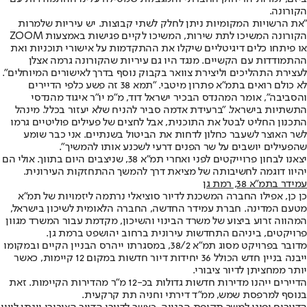
הקורונה.
"את הרשויות המקומיות ניתן לחלק לשתי קבוצות. יש עיריות שלמרות
הקורונה המשיכו לתת שירות, המשיכו לקיים פגישות באמצעות ZOOM
או פיתחו כלים דיגיטליים שיקלו את ההתקדמות על אישורי תוכניות ואת
ההתמודדות עם הקשיים. מנגד היו גם עיריות שהקורונה גרמה אצלן
לעצירת התהליכים וליצירת צוואר בקבוק נוסף בדרך לאישורים המיוחלים".
לא כולם רואים בתמ"א פתרון מיטבי. "תמא 38 זה פשע כלפי הדיירים
והסביבה", אומר המהנדס הבכיר ישראל דוד, מ"מ יו"ר איגוד מהנדסי
התשתיות בישראל. "ברעידת אדמה סביר להניח שלא יעזור בכלל. מינהל
התכנון החליט לבטל את התוכנית, אבל לחצים של פעילים פוליטיים גרמו
לשר האוצר לשעבר כחלון לדחות את הביטול בשנתיים. אני כבר שומע
שהפעילים יושבים על שר הפנים דרעי לשכנע אותו להמשיך".
יצאנו לבחון פרוייקטים לפני ואחרי תמ״א 38, שניצבים היום בתווך. אולי הם
יהיוו דוגמה לחשיבותה של מציאת דרך להמשך ההתחזקות העירונית.
עמידר בתמ״א 38
, רמת גן
כן כן, אפילו החברה המשכנת לדיור סוציאלי נרתמה ליזמויות של תמ״א
מטעם המדינה. חברת עמידר החדשה, החברה הלאומית לשיכון בישראל,
המהווה זרוע ביצוע של משרד הבינוי והשיכון, מקדמת עבור המשרד מגוון
פרויקטים, ביניהם התחדשות עירונית ברחוב יהושפט ברמת גן.
מדובר בפרויקט מסוג תמ"א 38/2, במסגרתו ייהרס הבניין הקיים ובמקומו
ייבנה בניין חדש הכולל 36 יחידות דיור חדשות במקום 12 קיימות, כאשר
יותר ממחציתן לדיור ציבורי.
הדיירים ייהנו מדירות חדשות גדולות בכ-12 מ"ר מהדירות הקיימות. זאת
בנוסף למרפסת שמש, ממ"ד דירתי וחניה תת קרקעית.