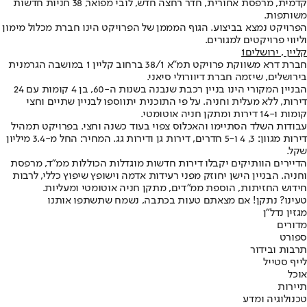
קדמית, מרפסת אחורית, חדר רחצה חדש, לובי מפואר, 38 חניות חדשות
משותפות.
הפרויקט נמצא בביצוע. הגוף המממן של הפרויקט הינו חברת מכלול מימון
וליווי פרויקטים למגורים.
קליין , ירושלים1
חברת דרא משווקת פרויקט תמ"א 38/1 ברחוב קליין 1 במושבה הגרמנית
בירושלים, שיזמה חברת דיוורולי סיאני.
הבניין המקורי הינו בניין רכבת שנבנה בשנות ה-60, בן 4 קומות עם 24
דירות, ללא מעלית וחניה. על פי התוכנית יתווספו לבניין שתיים וחצי
קומות ו-14 דירות ומתקן חניה אוטומטי.
עבודות השלד הסתיימו והאכלוס צפוי בעוד כשנה וחצי. בפרויקט תמהיל
דירות מגוון: 3, 4 ו-5 חדרים, דירות גן ודירות גג. המחיר: החל מ-3.4 מיליון
שקל.
הדיירים הוותיקים יקבלו דירות חדשות מוגדלות הכוללות ממ"ד, מרפסת
וחניה. הבניין הישן יחוזק מפני רעידות אדמה וישופץ שיפוץ כללי, לרבות
חידוש החזיתות, הוספת ממ"דים, מתקן חניה אוטומטי ומעליות.
טעינו? נתקן! אם מצאתם טעות בכתבה, נשמח שתשתפו אותנו
מגזין נדל"ן
מדורים
ספורט
תרבות ובידור
לייף סטייל
אוכל
תיירות
טכנולוגיה ומדע