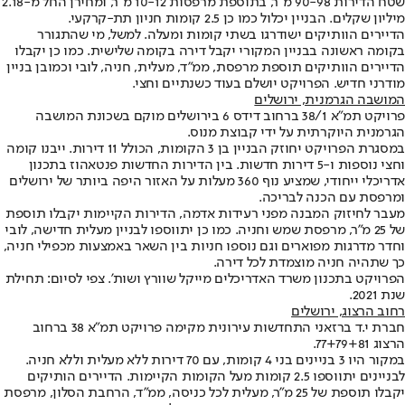
שטח הדירות 90-98 מ"ר, בתוספת מרפסות 10-12 מ"ר, ומחירן החל מ-2.18
מיליון שקלים. הבניין יכלול כמו כן 2.5 קומות חניון תת-קרקעי.
הדיירים הוותיקים ישודרגו בשתי קומות ומעלה. למשל, מי שהתגורר
בקומה ראשונה בבניין המקורי יקבל דירה בקומה שלישית. כמו כן יקבלו
הדיירים הוותיקים תוספת מרפסת, ממ"ד, מעלית, חניה, לובי וכמובן בניין
מודרני חדיש. הפרויקט יושלם בעוד כשנתיים וחצי.
המושבה הגרמנית, ירושלים
פרויקט תמ"א 38/1 ברחוב דידס 6 בירושלים מוקם בשכונת המושבה
הגרמנית היוקרתית על ידי קבוצת מנוס.
במסגרת הפרויקט יחוזק הבניין בן 3 הקומות, הכולל 11 דירות. ייבנו קומה
וחצי נוספות ו-5 דירות חדשות. בין הדירות החדשות פנטאהוז בתכנון
אדריכלי ייחודי, שמציע נוף 360 מעלות על האזור היפה ביותר של ירושלים
ומרפסת עם הכנה לבריכה.
מעבר לחיזוק המבנה מפני רעידות אדמה, הדירות הקיימות יקבלו תוספת
של 25 מ"ר, מרפסת שמש וחניה. כמו כן יתווספו לבניין מעלית חדישה, לובי
וחדר מדרגות מפוארים וגם נוספו חניות בין השאר באמצעות מכפילי חניה,
כך שתהיה חניה מוצמדת לכל דירה.
הפרויקט בתכנון משרד האדריכלים מייקל שוורץ ושות'. צפי לסיום: תחילת
שנת 2021.
רחוב הרצוג, ירושלים
חברת י.ד ברזאני התחדשות עירונית מקימה פרויקט תמ"א 38 ברחוב
הרצוג 77+79+81.
במקור היו 3 בניינים בני 4 קומות, עם 70 דירות ללא מעלית וללא חניה.
לבניינים יתווספו 2.5 קומות מעל הקומות הקיימות. הדיירים הותיקים
יקבלו תוספת של 25 מ"ר, מעלית לכל כניסה, ממ"ד, הרחבת הסלון, מרפסת