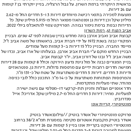
בראשית היוקרתי ברמת השרון, על גבול הרצליה, בניין יוקרתי בן 7 קומות
עם 24 דירות.
מוצעות למכירה בתנאי רכישה מיוחדים דירות 3 ו-5 חדרים החל מ-2.62
מיליון שקל וכן דירות גן ופנטהאוז מפואר החל מ-5.915 מיליון שקל. כל
הדירות נבנות ברמת גימור גבוהה. הפרויקט צפוי להתאכלס ביולי 2022.
אביב הנצח 41, רמת השרון
קבוצת אביב ואביב אורבן בונה מחדש בניין שבנתה לפני 47 שנים. הבניין
המקורי נבנה בשנת 1972 על ידי חברת אביב, בראשותו של משה אביב ז"ל,
מייסד החברה. הבניין כלל 15 דירות ב-3 קומות מעל עמודים.
הבניין החדש מוקם ע"י חברת אביב אורבן, בבעלותו של ארז אביב, נכדו של
משה אביב ז"ל ובנו של דורון אביב, יו"ר קבוצת אביב.
בניין המגורים נבנה אל מול גינת גדעון הירוקה וכולל 8 קומות עם 28 דירות
חמישה חדרים רחבות ידיים עם מרפסות גדולות, דירות גן, פנטהאוזים
ודירות 3 חדרים. דירות 5 חדרים משתרעות על שטח של כ-131 מ"ר,
והמרפסות הפתוחות משתרעות על כ-14 מ"ר. התכנון כולל לובי כניסה
מהודר, שתי מעליות מתקדמות,
חדר אופניים ועגלות וחניון תת-קרקעי דו-מפלסי עם גישה ישירה
למעליות. מחיר: דירות 3 חדרים החל מ-2.7 מיליון שקל. אדריכל: אייל
סנדרוביץ.
מונטיפיורי
, קריית אונו
פרויקט מונטיפיורי של אשדר בוטיק //
צילום:
אשדר בוטיק
אשדר בוטיק מקבוצת אשטרום מקימה במסגרת תמ"א 38/2 ברחוב
מונטפיורי השקט בקריית אונו בניין 5 קומות עם 26 דירות.
מוצעות למכירה דירות 2-5 חדרים החל מ-2.01 מיליון שקל, וכן דירות