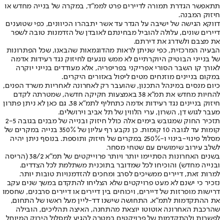
תתאפשר הגדרת תמורה לדיירים פרט לממ"ד, במקרה של בנייה מחדש או
חיזוק המבנה.
דווקא הגישה של ישיבה על הגדר עד אשר יתבהרו הכיוונים, כפי שטוענים
דיירים שונים, עלולה להוביל מבחינתם לאובדן של הזדמנות טובה לשפר
את מצבם ולשדרג את דירתם.
הבעיה המרכזית, כפי שניתן לראות מהדוגמאות שהבאנו, שכל הפתרונות
של בנייני הבוטיק היוקרתיים לא ממש נוגעים לחיזוק נגד רעידות אדמה
לאורך קו השבר הסורי אפריקני בפריפריה, אלא מעודדים בנייני יוקרה
במקום בניינים מוזנחים מטים ליפול באזורים היקרים.
כיום מנסים במינהל התכנון, שהועבר רק לאחרונה לאחריות משרד הפנים,
להחיות מחדש את תמ״א 38 באמצעות חקיקה חדשה, שמטרתה לקדם
חיזוק בניינים נגד רעידות אדמה כתחליף לתמ"א 38. גם כאן לא ניתן פתרון
מעבר לגוש דן, השרון, ערי הלווין של תל אביב וירושלים.
תזכיר החוק שמגובש בימים אלה כולל חיזוק ובנייה של מבנים בגובה 2-5
קומות עד לגובה 10 קומות. כן נקבע רף עליון של 350% בנייה במקרים של
מסלול פינוי-בינוי ו-250% במקרים של חיזוק ותוספת. בנוסף ניתן יהיה
לשלב עירוב שימושים עם שטחי מסחר.
בשנים האחרונות הסתיימו יותר ויותר פרוייקטים של תמ״א 38/2 (הריסה
ובנייה מחדש) והוכיחו לכל שמדובר בתוכנית משתלמת לכל הצדדים.
למרות זאת, דיירים ממשיכים לסרב ומחכים להזדמנויות טובות יותר.
נזכיר כי ישנם לא מעט פרויקטים שלא הצליחו להתקדם במשך שנים עקב
דרישות מופרזות של דיירים, ויכוחים בין דיירים או דיירים סרבנים, שחסמו
את ההתקדמות לתמ"א. התחושה שישנו דד-ליין מעל ראשו של התחום,
שהרכבת האחרונה אוטוטו יוצאת מהתחנה, האיצה תהליכים, הובילה
לפשרות ולהתקדמות של פרויקטים במטרה להגיע למסלול הירוק המיוחל