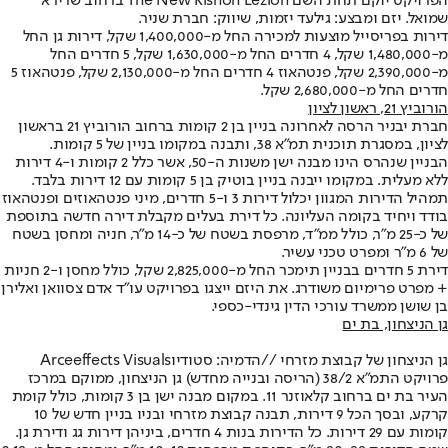
הפרויקט יוקם תחת השם The New Rishon Lezion ברחוב שרירא
שמואל. יזם ומבצע: גילעד יזמות, שיווק: חברת שניר.
דירות בפריסייל מוצעות למכירה החל מ-1,400,000 שקל, דירות גן החל
מ-1,480,000 שקל, 4 חדרים החל מ-1,630,000 שקל, 5 חדרים החל
מ-2,390,000 שקל, פנטהאוז 4 חדרים החל מ-2,130,000 שקל, פנטהאוז 5
חדרים החל מ-2,680,000 שקל.
הורוביץ 21, ראשון לציון
חברת יבניר הרסה לאחרונה בניין בן 2 קומות ברחוב הורוביץ 21 בראשון
לציון, במסגרת תוכנית תמ"א 38, ותבנה במקומו בניין של 5 קומות.
הבניין שנהרס הינו מבנה ישן משנות ה-50, אשר כלל 2 קומות ו-4 דירות
ללא מעלית. במקומו ייבנה בניין בוטיק בן 5 קומות עם 12 דירות בלבד.
תמהיל הדירות המגוון יכלול דירות 3 ו-5 חדרים, מיני פנטהאוזים ופנטהאוז
בודד ויחיד בקומה העליונה. כל דירת בעלים מקבלת דירה חדשה בתוספת
של כ-25 מ"ר, כולל ממ"ד, מרפסת בשטח של כ-14 מ"ר, חניה ומחסן בשטח
של 6 מ"ר ומפרט טכני עשיר.
דירת 5 חדרים בבניין תימכר החל מ-2,825,000 שקל, כולל מחסן ו-2 חניות
+ מפרט פרימיום משודרג. את היזם ייצגו בפרויקט עו"ד אדם צסוואן ואלירן
בן שושן ממשרד עורכי הדין גינדי-כספי.
גן הניצחון
, בת ים
גן הניצחון של קבוצת מזרחי //
הדמיה: סטודיוArceeffects Visuals
פרויקט התמ"א 38/2 (הריסה ובנייה מחדש) גן הניצחון, ממוקם במרכז
העיר בת ים ברחוב קלאוזנר 11. במקום מבנה ישן בן 3 קומות, כולל קומת
קרקע, ובסך הכל 9 דירות, תבנה קבוצת מזרחי ובניו בניין חדש של 10
קומות עם 29 דירות. כל הדירות בנות 4 חדרים, ביניהן דירות גג ודירת גן.