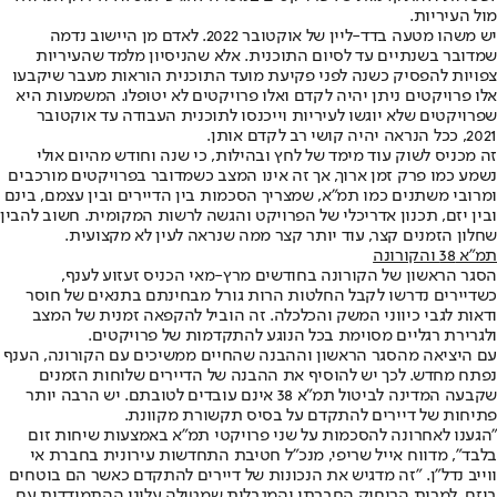
מול העיריות.
יש משהו מטעה בדד-ליין של אוקטובר 2022. לאדם מן היישוב נדמה
שמדובר בשנתיים עד לסיום התוכנית. אלא שהניסיון מלמד שהעיריות
צפויות להפסיק כשנה לפני פקיעת מועד התוכנית הוראות מעבר שיקבעו
אלו פרויקטים ניתן יהיה לקדם ואלו פרויקטים לא יטופלו. המשמעות היא
שפרויקטים שלא יוגשו לעיריות וייכנסו לתוכנית העבודה עד אוקטובר
2021, ככל הנראה יהיה קושי רב לקדם אותן.
זה מכניס לשוק עוד מימד של לחץ ובהילות, כי שנה וחודש מהיום אולי
נשמע כמו פרק זמן ארוך, אך זה אינו המצב כשמדובר בפרויקטים מורכבים
ומרובי משתנים כמו תמ"א, שמצריך הסכמות בין הדיירים ובין עצמם, בינם
ובין יזם, תכנון אדריכלי של הפרויקט והגשה לרשות המקומית. חשוב להבין
שחלון הזמנים קצר, עוד יותר קצר ממה שנראה לעין לא מקצועית.
תמ"א 38 והקורונה
הסגר הראשון של הקורונה בחודשים מרץ-מאי הכניס זעזוע לענף,
כשדיירים נדרשו לקבל החלטות הרות גורל מבחינתם בתנאים של חוסר
ודאות לגבי כיווני המשק והכלכלה. זה הוביל להקפאה זמנית של המצב
ולגרירת רגליים מסוימת בכל הנוגע להתקדמות של פרויקטים.
עם היציאה מהסגר הראשון וההבנה שהחיים ממשיכים עם הקורונה, הענף
נפתח מחדש. לכך יש להוסיף את ההבנה של הדיירים שלוחות הזמנים
שקבעה המדינה לביטול תמ"א 38 אינם עובדים לטובתם. יש הרבה יותר
פתיחות של דיירים להתקדם על בסיס תקשורת מקוונת.
"הגענו לאחרונה להסכמות על שני פרויקטי תמ"א באמצעות שיחות זום
בלבד", מדווח אייל שריפי, מנכ"ל חטיבת התחדשות עירונית בחברת אי
ווייב נדל״ן. "זה מדגיש את הנכונות של דיירים להתקדם כאשר הם בוטחים
ביזם, למרות הריחוק החברתי והמגבלות שמטילה עלינו ההתמודדות עם