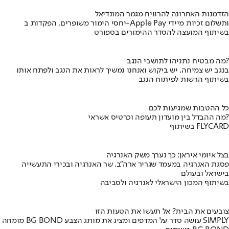
הזדמנות האחרונה להרוויח מגמר המונדיאל
יחסי הימור משופרים, הפקדות ב-Apple Pay ותשלום זכיות מיידי
בשיתוף המועצה להסדר ההימורים בספורט
מה מבטיח נתניהו לתושבי הנגב?
בנגב יש צמיחה, יש ביקוש ואנחנו נמשיך לראות את הנגב ולפתח אותו
בשיתוף הרשות לפיתוח הנגב
כל ההטבות שמגיעות לכם
מה ההבדל בין מועדון תעופה וכרטיס אשראי?
בשיתוף FLYCARD
בצל איומי איראן: כך נערך משק האנרגיה
פסגת האנרגיה במעמד שגריר ארה"ב, שר האנרגיה ובכירי התעשייה
בישראל ובעולם
בשיתוף המכון הישראלי לאנרגיה ולסביבה
צובעים את הבית? אל תעשו את הטעות הזו
מומחה BG BOND עושה סדר על המדפים ומציג את מותג הצבע SIMPLY