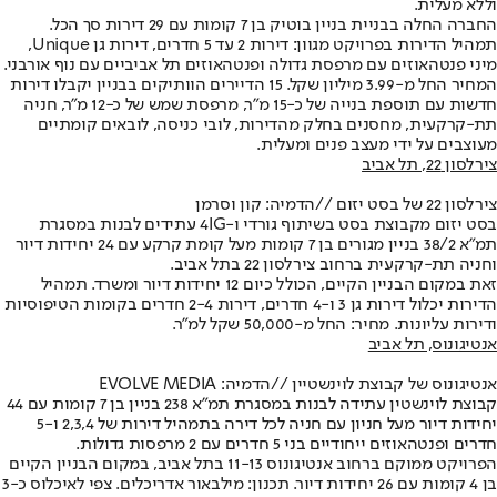
וללא מעלית.
החברה החלה בבניית בניין בוטיק בן 7 קומות עם 29 דירות סך הכל.
תמהיל הדירות בפרויקט מגוון: דירות 2 עד 5 חדרים, דירות גן Unique,
מיני פנטהאוזים עם מרפסת גדולה ופנטהאוזים תל אביביים עם נוף אורבני.
המחיר החל מ-3.99 מיליון שקל. 15 הדיירים הוותיקים בבניין יקבלו דירות
חדשות עם תוספת בנייה של כ-15 מ"ר, מרפסת שמש של כ-12 מ"ר, חניה
תת-קרקעית, מחסנים בחלק מהדירות, לובי כניסה, לובאים קומתיים
מעוצבים על ידי מעצב פנים ומעלית.
צירלסון 22, תל אביב
צירלסון 22 של בסט יזום //
הדמיה: קון וסרמן
בסט יזום מקבוצת בסט בשיתוף גורדי ו-4IG עתידים לבנות במסגרת
תמ"א 38/2 בניין מגורים בן 7 קומות מעל קומת קרקע עם 24 יחידות דיור
וחניה תת-קרקעית ברחוב צירלסון 22 בתל אביב.
זאת במקום הבניין הקיים, הכולל כיום 12 יחידות דיור ומשרד. תמהיל
הדירות יכלול דירות גן 3 ו-4 חדרים, דירות 2-4 חדרים בקומות הטיפוסיות
ודירות עליונות. מחיר: החל מ-50,000 שקל למ"ר.
אנטיגונוס, תל אביב
אנטיגונוס של קבוצת לוינשטיין //
הדמיה: EVOLVE MEDIA
קבוצת לוינשטין עתידה לבנות במסגרת תמ"א 238 בניין בן 7 קומות עם 44
יחידות דיור מעל חניון עם חניה לכל דירה בתמהיל דירות של 2,3,4 ו-5
חדרים ופנטהאוזים ייחודיים בני 5 חדרים עם 2 מרפסות גדולות.
הפרויקט ממוקם ברחוב אנטיגונוס 11-13 בתל אביב, במקום הבניין הקיים
בן 4 קומות עם 26 יחידות דיור. תכנון: מילבאור אדריכלים. צפי לאיכלוס כ-3