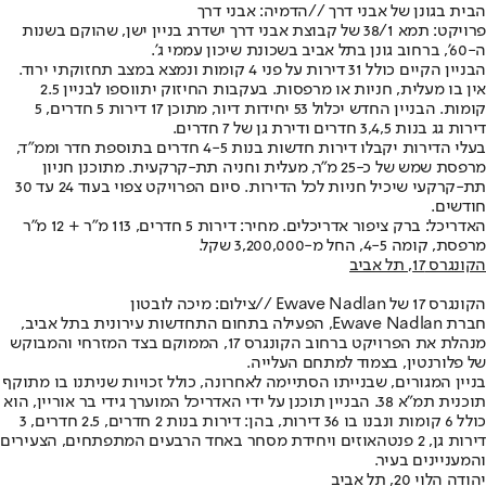
הבית בגונן של אבני דרך //
הדמיה: אבני דרך
פרויקט: תמא 38/1 של קבוצת אבני דרך ישדרג בניין ישן, שהוקם בשנות
ה-60', ברחוב גונן בתל אביב בשכונת שיכון עממי ג'.
הבניין הקיים כולל 31 דירות על פני 4 קומות ונמצא במצב תחזוקתי ירוד.
אין בו מעלית, חניות או מרפסות. בעקבות החיזוק יתווספו לבניין 2.5
קומות. הבניין החדש יכלול 53 יחידות דיור, מתוכן 17 דירות 5 חדרים, 5
דירות גג בנות 3,4,5 חדרים ודירת גן של 7 חדרים.
בעלי הדירות יקבלו דירות חדשות בנות 4-5 חדרים בתוספת חדר וממ"ד,
מרפסת שמש של כ-25 מ"ר, מעלית וחניה תת-קרקעית. מתוכנן חניון
תת-קרקעי שיכיל חניות לכל הדירות. סיום הפרויקט צפוי בעוד 24 עד 30
חודשים.
האדריכל: ברק ציפור אדריכלים. מחיר: דירות 5 חדרים, 113 מ"ר + 12 מ"ר
מרפסת, קומה 4-5, החל מ-3,200,000 שקל.
הקונגרס 17, תל אביב
הקונגרס 17 של Ewave Nadlan //
צילום: מיכה לובטון
חברת Ewave Nadlan, הפעילה בתחום התחדשות עירונית בתל אביב,
מנהלת את הפרויקט ברחוב הקונגרס 17, הממוקם בצד המזרחי והמבוקש
של פלורנטין, בצמוד למתחם העלייה.
בניין המגורים, שבנייתו הסתיימה לאחרונה, כולל זכויות שניתנו בו מתוקף
תוכנית תמ"א 38. הבניין תוכנן על ידי האדריכל המוערך גידי בר אוריין, הוא
כולל 6 קומות ונבנו בו 36 דירות, בהן: דירות בנות 2 חדרים, 2.5 חדרים, 3
דירות גן, 2 פנטהאוזים ויחידת מסחר באחד הרבעים המתפתחים, הצעירים
והמעניינים בעיר.
יהודה הלוי 20, תל אביב