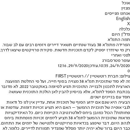
אוכל
מגזין
אנחנו מגייסים
English
X
כלכלה
נדל"ן היום
תמה התמ"א
הפרידה מתמ"א 38 בעוד שנתיים תשאיר דיירים ויזמים רבים עם לב שבור.
רק מי שיזדרז יספיק לקדם תוכניות חדשות. סקירת פרויקטים שיצאו לדרך,
לפני ואחרי
עופר פטרסבורג
24/9/2020, 10:35
,עודכן
29/9/2020, 12:16
0
צילום: חברת רוטשטיין // רוטשטיין FIRST
זה לא סוד שתוכנית תמ"א 38 מצויה בסוף חייה, ועל פי החלטת המועצה
הארצית לתכנון ולבנייה התוכנית תגיע לסיומה באוקטובר 2022. לא מדובר
בכתבת הספד לתמ"א, אלא בניסיון להבין לאן הולכת התוכנית שעושה
חסד עם בניינים ישנים.
הבעיה היא שגם אם ידוע הסוף של תוכנית אחת, עדיין אין לנו כל ודאות
לגבי אופיה של תוכנית ההמשך – האם היא תציע זכויות דומות, עודפות או
פחותות? הכול כמובן ביחס לאלטרנטיבה הקיימת כיום. כל האינדיקציות
מראות שתוכנית ההמשך לתמ"א 38 תציע ליזמים זכויות מופחתות ביחס
לנהוג היום, דבר שיפגע בכדאיות פרויקטים ולנטישה של יזמים את התחום.
כבר היום ברור שלא יהיה יותר מסלול שמגדיר תמורות לדיירים. כלומר, לא