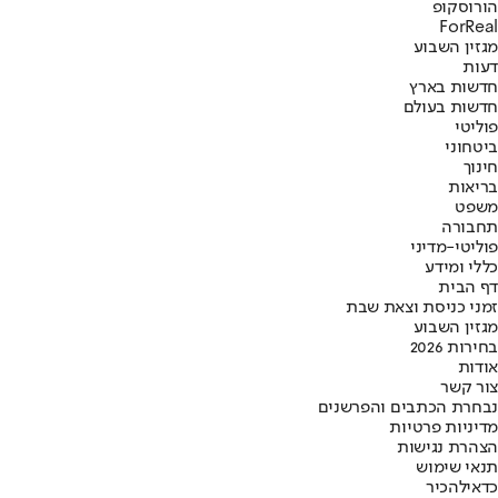
הורוסקופ
ForReal
מגזין השבוע
דעות
חדשות בארץ
חדשות בעולם
פוליטי
ביטחוני
חינוך
בריאות
משפט
תחבורה
פוליטי-מדיני
כללי ומידע
דף הבית
זמני כניסת וצאת שבת
מגזין השבוע
בחירות 2026
אודות
צור קשר
נבחרת הכתבים והפרשנים
מדיניות פרטיות
הצהרת נגישות
תנאי שימוש
כדאי
להכיר