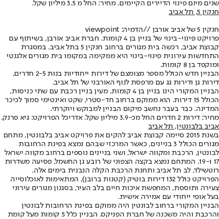
שנים מיום פינוי הדיירים הקיימים. מחיר: החל מ 3.5 מיליון שקל.
חנקין 5, תל אביב
חנקין 5 של אביב אורבן //
הדמיה: viewpoint
פרויקט פינוי-בינוי של בניין בן 4 קומות. חברת אביב אורבן, בשיתוף עם
קבוצת אביב, רכשה בית מגורים ברחוב חנקין 5 בתל אביב. במסגרת
התחדשות עירונית פינוי-בינוי היא ממקימה במקומו בית מגורים אלגנטי
ומוקפד בן 8 קומות.
הבניין חדש הכולל מספר מצומצם של דירות ייחודיות בנות 2-5 חדרים,
דירות גן ודירות גג עם מרפסת לנוף האורבני של תל אביב.
הבניין המקורי הינו בניין בן 4 קומות, מעין בניין רכבת עם שתי כניסות,
הכולל 15 דירות. הוא ממוקם ברחוב חד-סטרי, שקט ואינטימי סמוך לכיכר
המדינה. כבר בעבר נחשב מיקום הבניין למבוקש ויוקרתי.
מחיר: דירות 2 חדרים החל מכ-3.9 מיליון שקל. אדריכל הפרויקט: גיא פרנק.
אביב בלבונטין
, תל אביב
בשנת 2015 סיימה קבוצת אביב להקים את פרויקט אביב בלבונטין, מתחם
מגורים הכולל 3 בניינים, כאשר המרכזי שבהם נמצא בפינת הרחובות
לבונטין, הרכבת ומקווה ישראל, ושני בניינים נוספים ברחוב מקווה ישראל
17 ו-19. המתחם נמצא בקצה הצפוני של רובע גן החשמל, פסיעה משדרות
רוטשילד, לב תל אביב ותחנת הרכבת הקלה הנבנית בימים אלה.
הפרויקט כולל 132 דירות בוטיק (קטנות ברובן), המתאימות לאוכלוסייה
צעירה ותוססת, המחפשת איכות חיים בלב העיר, בסגנון מגורים עירוני
בעל אופי ייחודי עם אמירה אישית.
הבניין המקורי ברחוב לבונטין היה ממוקם בפינת הרחובות לבונטין
והרכבת והיה משכנה של חברת הפניקס. הבניין כלל 5 קומות מעל קומת