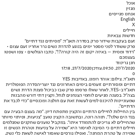
אוכל
מגזין
אנחנו מגייסים
English
X
חיילים
חדשות צבאיות
זעם בעקבות שידור פרק בסדרה תאג"ד: "מסיתים נגד דתיים"
פרק ששודר לפני מספר ימים בנוגע להדרת נשים גרר אחריו זעם עצום •
"רדוד ומסית – באיזה יקום זה היה קורה?!", כתבו הגולשים • צפו ושפטו
בעצמכם
חנן גרינווד
27/7/2020, 09:30
,עודכן
27/7/2020, 17:18
0
תאג"ד, צילום: אוהד רומנו, באדיבות YES
דתיים ומסורתיים זועמים בימים האחרונים נגד יוצרי
הסדרה הפופולרית
תאג"ד
ב-YES, לאחר שאלו פרסמו פרק שבו כביכול סצנת הדרת נשים
בצה"ל. בסצנה מגיעים לוחמי הצנחנים לנחל, וקצין דתי דורש מהבנות
שמעוניינות להיכנס למים לעשות זאת עם חולצה ומכנסיים "כדי לכבד את
הדתיים".
בין החיילות לחיילים הדתיים והקצין מתפתח דיון. "מה בעצם הבעיה עם
בגד הים שלנו?", תוהה רונה, ובתשובה הקצין טוען: "צניעות, ופיתוי מיותר
שהחיילים לא צריכים להתמודד איתו". במקביל טוענים שחקנים שמגלמים
חיילים דתיים כי הסיבה לאיסור היא "שמירה על צניעות וטהרת הנשים זו
שמירה על טהרת המחנה", ואפילו גורסים שאסור לאישה לשאת כלי נשק.