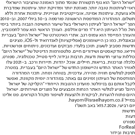
"ישראל היום" הוא גוף תקשורת שנוסד מתוך האמונה שהציבור הישראלי
ראוי לעיתונות טובה יותר, מאוזנת יותר ומדויקת יותר. עיתונות שמדברת
ולא צועקת. עיתונות אמינה, אובייקטיבית ועניינית. עיתונות אחרת וללא
תשלום. המהדורה המודפסת הראשונה פורסמה ב-30 ביולי 2007, וב-2010
הפך "ישראל היום" לעיתון הישראלי בעל שיעור החשיפה הגבוה ביותר בימי
חול. מו"ל העיתון היא ד"ר מרים אדלסון. העורך הראשי הוא עמר לחמנוביץ,
והעורך המייסד הוא עמוס רגב. אתרי האינטרנט של "ישראל היום" בעברית
ובאנגלית, כמו כן היישומונים (אפליקציות) לאנדרואיד ול-iOS, מציגים
חדשות מסביב לשעון, תוכן בלעדי, מבזקים ועדכונים, ניתוחים ופרשנויות,
וידיאו, פודקאסטים ושידורים חיים. פלטפורמות הדיגיטל של "ישראל היום"
כוללות ערוצי חדשות ודעות, תרבות ובידור, לייף סטייל, טכנולוגיה, ספורט,
כלכלה וצרכנות, בריאות, חיילים, אוכל, יהדות, תיירות ורכב. ב-2021 עלו
לאוויר האתר החדש והיישומון החדש של "ישראל היום" בעברית, במטרה
לספק לגולשים חוויה מהירה, עדכנית, בטוחה ונוחה. תכני המהדורה
המודפסת של העיתון זמינים גם באתר, במהדורה יומית מקוונת, ואפשר
לקבל אותם גם בניוזלטר. מועדון ההטבות הייחודי "הקליקה של ישראל
היום" מציע לגולשי האתר הנחות ומבצעים על מוצרים ושירותים. ישראל
היום פתוח להערות, לביקורת ולהצעות לשיפור מקהל הקוראים. פנו אלינו
במייל hayom@israelhayom.co.il.
יום רביעי, 15.7.2026
א' באב תשפ"ו
חדשות
דעות
ספורט
ForReal
תרבות ובידור