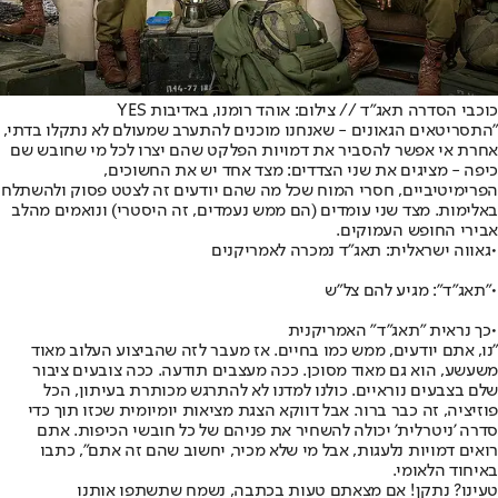
כוכבי הסדרה תאג"ד // צילום: אוהד רומנו, באדיבות YES
"התסריטאים הגאונים - שאנחנו מוכנים להתערב שמעולם לא נתקלו בדתי,
אחרת אי אפשר להסביר את דמויות הפלקט שהם יצרו לכל מי שחובש שם
כיפה - מציגים את שני הצדדים: מצד אחד יש את החשוכים,
הפרימיטיביים, חסרי המוח שכל מה שהם יודעים זה לצטט פסוק ולהשתלח
באלימות. מצד שני עומדים (הם ממש נעמדים, זה היסטרי) ונואמים מהלב
אבירי החופש העמוקים.
•
גאווה ישראלית: תאג"ד נמכרה לאמריקנים
•
"תאג"ד": מגיע להם צל"ש
•
כך נראית "תאג"ד" האמריקנית
"נו, אתם יודעים, ממש כמו בחיים. אז מעבר לזה שהביצוע העלוב מאוד
משעשע, הוא גם מאוד מסוכן. ככה מעצבים תודעה. ככה צובעים ציבור
שלם בצבעים נוראיים. כולנו למדנו לא להתרגש מכותרת בעיתון, הכל
פוזיציה, זה כבר ברור. אבל דווקא הצגת מציאות יומיומית שכזו תוך כדי
סדרה 'ניטרלית' יכולה להשחיר את פניהם של כל חובשי הכיפות. אתם
רואים דמויות נלעגות, אבל מי שלא מכיר, יחשוב שהם זה אתם", כתבו
באיחוד הלאומי.
טעינו? נתקן! אם מצאתם טעות בכתבה, נשמח שתשתפו אותנו