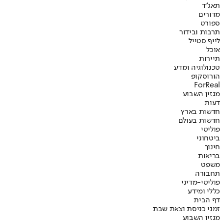
תאג''ד
מדורים
ספורט
תרבות ובידור
לייף סטייל
אוכל
תיירות
טכנולוגיה ומדע
הורוסקופ
ForReal
מגזין השבוע
דעות
חדשות בארץ
חדשות בעולם
פוליטי
ביטחוני
חינוך
בריאות
משפט
תחבורה
פוליטי-מדיני
כללי ומידע
דף הבית
זמני כניסת וצאת שבת
מגזין השבוע