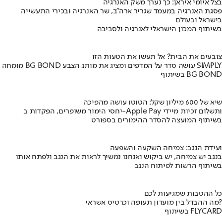
בצל איומי איראן: כך נערך משק האנרגיה
פסגת האנרגיה במעמד שגריר ארה"ב, שר האנרגיה ובכירי התעשייה
בישראל ובעולם
בשיתוף המכון הישראלי לאנרגיה ולסביבה
צובעים את הבית? אל תעשו את הטעות הזו
מומחה BG BOND עושה סדר על המדפים ומציג את מותג הצבע SIMPLY
בשיתוף BG BOND
שיא של 600 מיליון שקל: הטוטו עושה מהפיכה
יחסי הימור משופרים, הפקדות ב-Apple Pay ותשלום זכיות מיידי
בשיתוף המועצה להסדר ההימורים בספורט
ועידת הנגב: צמיחה השקעה והשפעה
בנגב יש צמיחה, יש ביקוש ואנחנו נמשיך לראות את הנגב ולפתח אותו
בשיתוף הרשות לפיתוח הנגב
כל ההטבות שמגיעות לכם
מה ההבדל בין מועדון תעופה וכרטיס אשראי?
בשיתוף FLYCARD