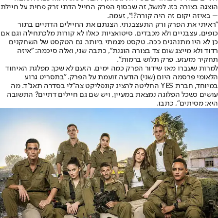
הוצגה בצורה כזו. למשל, זה שבסוף הפרק החייל הדתי זרק פחית על חיילת
– באיזה יקום זה היה קורה?!", זעמה.
"ראיתי את הפרק ורק התעצבנתי. הצגתם את החיילים הדתיים בתור
כופים, עצבניים ולא מכבדים. סיטואציות כאלו לא קורות מלכתחילה וגם אם
כן לא היו מתנהגים ככה. טקסט מגמתי ביותר. גם הטקסט של השחקנים
רדוד ולא מייצג שום צד בצורה הוגנת", כתבה שני, ואלה סיכמה: "איזה
תחקיר מזעזע. פרק תלוש ברמות".
למרות שעברו מאז שידור הפרק כמה ימים, הזעם לא שכך. מפלגת האיחוד
הלאומי פרסמה היום (שני) הודעה זועמת על הפרק. ״בתסריט גרוע
במיוחד, חברת YES החליטה להציג קונפליקט צה"לי בסדרה תאג"ד. מה
עושים כשכל הפלוגה נמצאת במעיין, ויש שם גם חיילים דתיים? התשובה
היא: מסיתים", כתבו.