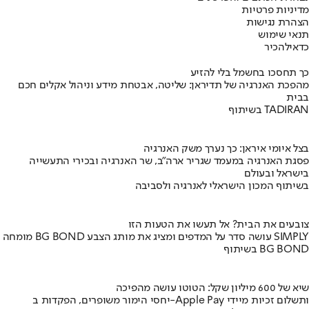
מדיניות פרטיות
הצהרת נגישות
תנאי שימוש
כדאי
להכיר
כך תחסכו בחשמל בלי להזיע
מהפכת האנרגיה של תדיראן: שליטה, אבטחת מידע וניהול אקלים חכם
בבית
בשיתוף TADIRAN
בצל איומי איראן: כך נערך משק האנרגיה
פסגת האנרגיה במעמד שגריר ארה"ב, שר האנרגיה ובכירי התעשייה
בישראל ובעולם
בשיתוף המכון הישראלי לאנרגיה ולסביבה
צובעים את הבית? אל תעשו את הטעות הזו
מומחה BG BOND עושה סדר על המדפים ומציג את מותג הצבע SIMPLY
בשיתוף BG BOND
שיא של 600 מיליון שקל: הטוטו עושה מהפיכה
יחסי הימור משופרים, הפקדות ב-Apple Pay ותשלום זכיות מיידי