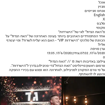
אוכל
מגזין
אנחנו מגייסים
English
X
סלבס
מקומי
מ"האח הגדול" לאי של "הישרדות"
אחד המתמודדים האהובים ביותר בעונה האחרונה של "האח הגדול" על
הכוונת של מלהקי "הישרדות VIP" • האם הוא יצליח לשרוד? ומי יצטרף
אליו?
ערן סויסה
17/6/2020, 07:02
,עודכן
17/6/2020, 13:05
0
צילום: באדיבות רשת 13 // "האח הגדול"
פרסום ראשון:
פיינליסט "
האח הגדול
"
גדי פניבילוב
בדרך ל"
הישרדות
".
על פי גורם המקורב לפניבילוב, לאחרונה הוא נפגש עם בכירי ההפקה
והוצע לו להשתתף.