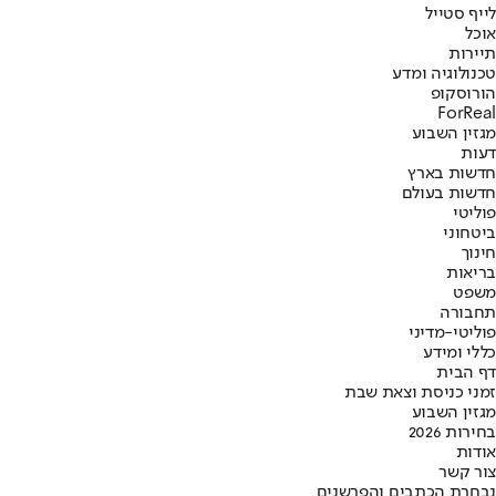
לייף סטייל
אוכל
תיירות
טכנולוגיה ומדע
הורוסקופ
ForReal
מגזין השבוע
דעות
חדשות בארץ
חדשות בעולם
פוליטי
ביטחוני
חינוך
בריאות
משפט
תחבורה
פוליטי-מדיני
כללי ומידע
דף הבית
זמני כניסת וצאת שבת
מגזין השבוע
בחירות 2026
אודות
צור קשר
נבחרת הכתבים והפרשנים