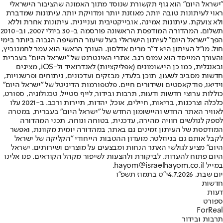
"ישראל היום" הוא גוף תקשורת שנוסד מתוך האמונה שהציבור הישראלי
ראוי לעיתונות טובה יותר, מאוזנת יותר ומדויקת יותר. עיתונות שמדברת
ולא צועקת. עיתונות אמינה, אובייקטיבית ועניינית. עיתונות אחרת וללא
תשלום. המהדורה המודפסת הראשונה פורסמה ב-30 ביולי 2007, וב-2010
הפך "ישראל היום" לעיתון הישראלי בעל שיעור החשיפה הגבוה ביותר בימי
חול. מו"ל העיתון היא ד"ר מרים אדלסון. העורך הראשי הוא עמר לחמנוביץ,
והעורך המייסד הוא עמוס רגב. אתרי האינטרנט של "ישראל היום" בעברית
ובאנגלית, כמו כן היישומונים (אפליקציות) לאנדרואיד ול-iOS, מציגים
חדשות מסביב לשעון, תוכן בלעדי, מבזקים ועדכונים, ניתוחים ופרשנויות,
וידיאו, פודקאסטים ושידורים חיים. פלטפורמות הדיגיטל של "ישראל היום"
כוללות ערוצי חדשות ודעות, תרבות ובידור, לייף סטייל, טכנולוגיה, ספורט,
כלכלה וצרכנות, בריאות, חיילים, אוכל, יהדות, תיירות ורכב. ב-2021 עלו
לאוויר האתר החדש והיישומון החדש של "ישראל היום" בעברית, במטרה
לספק לגולשים חוויה מהירה, עדכנית, בטוחה ונוחה. תכני המהדורה
המודפסת של העיתון זמינים גם באתר, במהדורה יומית מקוונת, ואפשר
לקבל אותם גם בניוזלטר. מועדון ההטבות הייחודי "הקליקה של ישראל
היום" מציע לגולשי האתר הנחות ומבצעים על מוצרים ושירותים. ישראל
היום פתוח להערות, לביקורת ולהצעות לשיפור מקהל הקוראים. פנו אלינו
במייל hayom@israelhayom.co.il.
יום שבת, 4.7.2026
י"ט בתמוז תשפ"ו
חדשות
דעות
ספורט
ForReal
תרבות ובידור