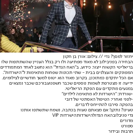
יחזור למסך? גדי // צילום: אורן בן חקון
הבחירה בפניבילוב לא מאוד מפתיעה ולו רק בגלל העניין שהשתתפות שלו
בריאליטי הקשוח ייצור. כידוע, ב"האח הגדול" הוא נחשב לאחד המתמודדים
המפונקים והעצלנים בבית - שתי תכונות שפחות מתאימות ל"הישרדות".
אם הכל יתקדם כמתוכנן, בקרוב מאוד הוא יטוס למשך חודשיים לצילומים.
ידיעה זו מצטרפת ל
שמות נוספים שכבר חשפנו
עבורכם שכבר נמצאים
במגעים מתקדים עם הפקת הריאליטי.
•
שורדת: "הישרדות לא מתאימה לילדים"
•
לפני ואחרי: הטיפול האסתטי של דובי
בהפקה סירבו להתייחס לדברים.
טעינו? נתקן! אם מצאתם טעות בכתבה, נשמח שתשתפו אותנו
גדי פניבלוב
האח הגדול
הישרדות
הישרדות VIP
מדורים
ספורט
תרבות ובידור