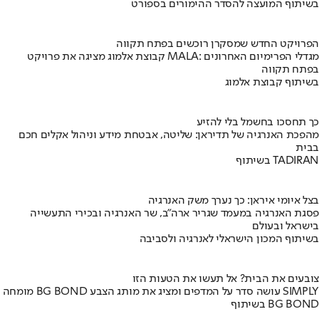
בשיתוף המועצה להסדר ההימורים בספורט
הפרויקט החדש שמסקרן רוכשים בפתח תקווה
קבוצת אלמוג מציגה את פרויקט MALA: מגדלי הפרימיום האחרונים
בפתח תקווה
בשיתוף קבוצת אלמוג
כך תחסכו בחשמל בלי להזיע
מהפכת האנרגיה של תדיראן: שליטה, אבטחת מידע וניהול אקלים חכם
בבית
בשיתוף TADIRAN
בצל איומי איראן: כך נערך משק האנרגיה
פסגת האנרגיה במעמד שגריר ארה"ב, שר האנרגיה ובכירי התעשייה
בישראל ובעולם
בשיתוף המכון הישראלי לאנרגיה ולסביבה
צובעים את הבית? אל תעשו את הטעות הזו
מומחה BG BOND עושה סדר על המדפים ומציג את מותג הצבע SIMPLY
בשיתוף BG BOND