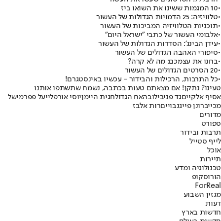
•
10 המגמות ששינו את השואו ביז
•
טלוויזיה: 25 הדמויות הגדולות של העשור
•
תוכניות הטלוויזיה המביכות של העשור
•
אלבומי העשור של כתבי "ישראל היום"
•
עידן הבינג': הסדרות הגדולות של העשור
•
סיפורי האהבה הגדולים של העשור
•
בחנו את עצמכם: מה לא קרה?
•
20 הסרטים הגדולים של העשור
•
כל התרבות, הרכילות והבידור - עכשיו באינסטגרם!
טעינו? נתקן! אם מצאתם טעות בכתבה, נשמח שתשתפו אותנו
אסיף אלקיים
גד פניבילוב
האח הגדול
חגית היימן
יוסי אורפלי
יעל פפר
מישל
מכייב
רונן פייגנבויים
רות אלבז
מדורים
ספורט
תרבות ובידור
לייף סטייל
אוכל
תיירות
טכנולוגיה ומדע
הורוסקופ
ForReal
מגזין השבוע
דעות
חדשות בארץ