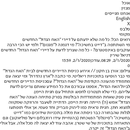
אוכל
מגזין
אנחנו מגייסים
English
X
סלבס
מקומי
רואים הכל: כל מה שלא ידעתם על דיירי "האח הגדול" החדשים
מי השתתפה ב"דייט בחשיכה"? מי דגמנה ל"מגנום"? ולמי יש הכי הרבה
עוקבים באינסטגרם? • כל מה שצריך לדעת על דיירי "האח הגדול" החדשים
דניאל שירין
2/1/2020, 08:29
,עודכן
2/1/2020, 13:59
0
צילום: אורן בן חקון // אירוע כניסת הדיירים החדשים לבית "האח הגדול"
מי כבר הופיעו בתוכניות ריאליטי, מי כתבה ל"ארץ נהדרת" ומי יצאה עם
מתמודד מהעונה הקודמת של "האח הגדול"? עם
כניסת הדיירים החדשים
לבית
"
האח הגדול
", אספנו עבורכם את כל המידע שאתם צריכים לדעת
עליהם, כדי שלא תצטרכו לחפש. ונתחיל עם חגית היימן.
אין ספק שאחת המתמודדות הבולטות בפרק פתיחה העונה של "האח
הגדול" אמש (ה') הייתה חגית היימן, הדתייה לשעבר והרווקה שמקווה
למצוא חתן. חגית נראית כמו ליהוק מבריק וחד פעמי, אך אולי תופתעו
לגלות שהבחורה כבר ניסתה את מזלה בתכניות שידוכים כמו "דייט
בחשיכה" ו"סינגלס" הנשכחת (בהנחיית עידו רוזנבלום ויעל פוליאקוב) וגם
התארחה בתוכנית של שי שטרן. אהבה עוד לא יצאה לה מכל אלה, אבל אולי
ב"האח הגדול" זה יקרה.