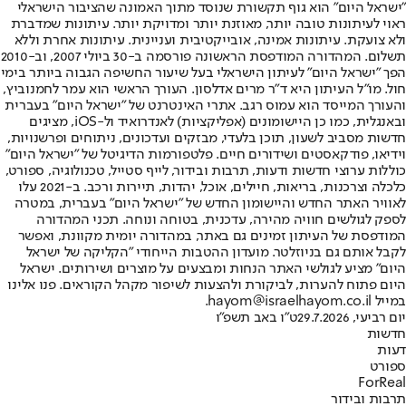
"ישראל היום" הוא גוף תקשורת שנוסד מתוך האמונה שהציבור הישראלי
ראוי לעיתונות טובה יותר, מאוזנת יותר ומדויקת יותר. עיתונות שמדברת
ולא צועקת. עיתונות אמינה, אובייקטיבית ועניינית. עיתונות אחרת וללא
תשלום. המהדורה המודפסת הראשונה פורסמה ב-30 ביולי 2007, וב-2010
הפך "ישראל היום" לעיתון הישראלי בעל שיעור החשיפה הגבוה ביותר בימי
חול. מו"ל העיתון היא ד"ר מרים אדלסון. העורך הראשי הוא עמר לחמנוביץ,
והעורך המייסד הוא עמוס רגב. אתרי האינטרנט של "ישראל היום" בעברית
ובאנגלית, כמו כן היישומונים (אפליקציות) לאנדרואיד ול-iOS, מציגים
חדשות מסביב לשעון, תוכן בלעדי, מבזקים ועדכונים, ניתוחים ופרשנויות,
וידיאו, פודקאסטים ושידורים חיים. פלטפורמות הדיגיטל של "ישראל היום"
כוללות ערוצי חדשות ודעות, תרבות ובידור, לייף סטייל, טכנולוגיה, ספורט,
כלכלה וצרכנות, בריאות, חיילים, אוכל, יהדות, תיירות ורכב. ב-2021 עלו
לאוויר האתר החדש והיישומון החדש של "ישראל היום" בעברית, במטרה
לספק לגולשים חוויה מהירה, עדכנית, בטוחה ונוחה. תכני המהדורה
המודפסת של העיתון זמינים גם באתר, במהדורה יומית מקוונת, ואפשר
לקבל אותם גם בניוזלטר. מועדון ההטבות הייחודי "הקליקה של ישראל
היום" מציע לגולשי האתר הנחות ומבצעים על מוצרים ושירותים. ישראל
היום פתוח להערות, לביקורת ולהצעות לשיפור מקהל הקוראים. פנו אלינו
במייל hayom@israelhayom.co.il.
יום רביעי, 29.7.2026
ט"ו באב תשפ"ו
חדשות
דעות
ספורט
ForReal
תרבות ובידור