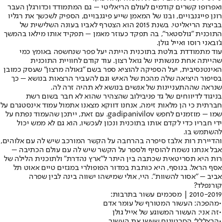
ואפרופו קשרים קודמים לעולם הריאליטי – גם המתמודד וכדורגלן העבר
רונן פייגנבויים, ובנו של המאמן שייע פיגנבויים, הספיק לשכשך את רגליו
בביצת הריאליטי. בשנת 2015 הוא הצטרף לאביו בעונה השלישית של
התוכנית "גולסטאר", בה תפקד כעוזר מאמן – תפקיד אותו מילאו בהמשך
ג'ובאני רוסו ואייל גולן.
עוד מתמודדת בולטת בתוכנית הייתה יעל פפר שנחשפה באומץ כמי
שהייתה אחת מנשותיו של גואל רצון. עוד קודם לחוויית התוכנית
האינטנסיבית, יעל הספיקה להוציא ספר בשם "גאולה מרצון" שעסק כמובן
בסיפור היציאה שלה מהכת של האיש וגם להעביר הרצאות בנושא – כך
שנראה שההתעניינות של אנשים בנושא לא תהיה זרה לה.
בניגוד לדיווחים של גד פניבילוב שהצהיר שהוא לא חבר בשום רשת
חברתית כי הן מלאות זימה, אנחנו דווקא מצאנו אתמול עמוד אינסטגרם על
שמו – מוזמנים לחפש gadipanivilov. עם זאת, ייתכן שהעמוד נפתח על
ידי חבריו כדי לקדם אותו בתוכנית ונכון לעכשיו, הוא גם לא ממש יכול
להשתמש בו.
והדיירת רות אלבז סיפרה בהרחבה על הקשר המורכב שיש לה עם אלוהים,
אבל אנחנו נשמח להוסיף ולספר על הקשר שיש לה עם עולם הכתיבה –
רות היא תסריטאית שכתבה בין היתר ל"ארץ נהדרת" ולתוכנית הלילה של
אסף הראל. בנוסף, היא כותבת במדור הפופולרי במגזים טיים אאוט תל
אביב – "אסור להשוות". היי, אולי שמישהו ישווה בינה לבין שפרה
קורנפלד?
2010-2019 | מסכמים עשור בתרבות:
•
מהפכה: העשור המטורף של עומר אדם
•
זה אני: העשור המשוגע של אייל גולן
•
הרצללל: הסרטונים שעשו את העשור