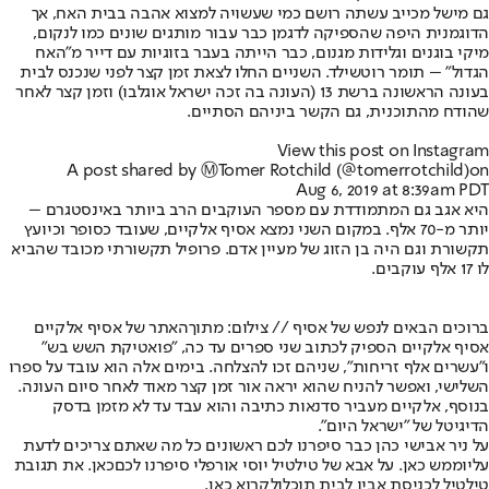
גם מישל מכייב עשתה רושם כמי שעשויה למצוא אהבה בבית האח, אך
הדוגמנית היפה שהספיקה לדגמן כבר עבור מותגים שונים כמו לנקום,
מיקי בוגנים וגלידות מגנום, כבר הייתה בעבר בזוגיות עם דייר מ"האח
הגדול" – תומר רוטשילד. השניים החלו לצאת זמן קצר לפני שנכנס לבית
בעונה הראשונה ברשת 13 (העונה בה זכה ישראל אוגלבו) וזמן קצר לאחר
שהודח מהתוכנית, גם הקשר ביניהם הסתיים.
View this post on Instagram
A post shared by Ⓜ️Tomer Rotchild (@tomerrotchild)
on
Aug 6, 2019 at 8:39am PDT
היא אגב גם המתמודדת עם מספר העוקבים הרב ביותר באינסטגרם –
יותר מ-70 אלף. במקום השני נמצא אסיף אלקיים, שעובד כסופר וכיועץ
תקשורת וגם היה בן הזוג של מעיין אדם. פרופיל תקשורתי מכובד שהביא
לו 17 אלף עוקבים.
ברוכים הבאים לנפש של אסיף // צילום: מתוך
האתר של אסיף אלקיים
אסיף אלקיים הספיק לכתוב שני ספרים עד כה, "פואטיקת השש בש"
ו"עשרים אלף זריחות", שניהם זכו להצלחה. בימים אלה הוא עובד על ספרו
השלישי, ואפשר להניח שהוא יראה אור זמן קצר מאוד לאחר סיום העונה.
בנוסף, אלקיים מעביר סדנאות כתיבה והוא עבד עד לא מזמן בדסק
הדיגיטל של "ישראל היום".
על ניר אבישי כהן כבר סיפרנו לכם ראשונים כל מה שאתם צריכים לדעת
עליו
ממש כאן
. על אבא של טילטיל יוסי אורפלי סיפרנו לכם
כאן
. את תגובת
טילטיל לכניסת אביו לבית תוכלו
לקרוא כאן
.