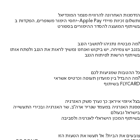
הזדמנות האחרונה להרוויח מגמר המונדיאל
יחסי הימור משופרים, הפקדות ב-Apple Pay ותשלום זכיות מיידי
בשיתוף המועצה להסדר ההימורים בספורט
מה מבטיח נתניהו לתושבי הנגב?
בנגב יש צמיחה, יש ביקוש ואנחנו נמשיך לראות את הנגב ולפתח אותו
בשיתוף הרשות לפיתוח הנגב
כל ההטבות שמגיעות לכם
מה ההבדל בין מועדון תעופה וכרטיס אשראי?
בשיתוף FLYCARD
בצל איומי איראן: כך נערך משק האנרגיה
פסגת האנרגיה במעמד שגריר ארה"ב, שר האנרגיה ובכירי התעשייה
בישראל ובעולם
בשיתוף המכון הישראלי לאנרגיה ולסביבה
צובעים את הבית? אל תעשו את הטעות הזו