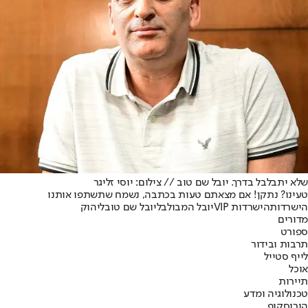
שלא יתבלבל בדרך. יובל שם טוב // צילום: יוסי זליגר
טעינו? נתקן! אם מצאתם טעות בכתבה, נשמח שתשתפו אותנו
הישרדות
הישרדות VIP
יובל המבולבל
יובל שם טוב
ליהוק
מדורים
ספורט
תרבות ובידור
לייף סטייל
אוכל
תיירות
טכנולוגיה ומדע
הורוסקופ