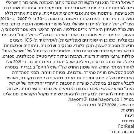
"ישראל היום" הוא גוף תקשורת שנוסד מתוך האמונה שהציבור הישראלי
ראוי לעיתונות טובה יותר, מאוזנת יותר ומדויקת יותר. עיתונות שמדברת
ולא צועקת. עיתונות אמינה, אובייקטיבית ועניינית. עיתונות אחרת וללא
תשלום. המהדורה המודפסת הראשונה פורסמה ב-30 ביולי 2007, וב-2010
הפך "ישראל היום" לעיתון הישראלי בעל שיעור החשיפה הגבוה ביותר בימי
חול. מו"ל העיתון היא ד"ר מרים אדלסון. העורך הראשי הוא עמר לחמנוביץ,
והעורך המייסד הוא עמוס רגב. אתרי האינטרנט של "ישראל היום" בעברית
ובאנגלית, כמו כן היישומונים (אפליקציות) לאנדרואיד ול-iOS, מציגים
חדשות מסביב לשעון, תוכן בלעדי, מבזקים ועדכונים, ניתוחים ופרשנויות,
וידיאו, פודקאסטים ושידורים חיים. פלטפורמות הדיגיטל של "ישראל היום"
כוללות ערוצי חדשות ודעות, תרבות ובידור, לייף סטייל, טכנולוגיה, ספורט,
כלכלה וצרכנות, בריאות, חיילים, אוכל, יהדות, תיירות ורכב. ב-2021 עלו
לאוויר האתר החדש והיישומון החדש של "ישראל היום" בעברית, במטרה
לספק לגולשים חוויה מהירה, עדכנית, בטוחה ונוחה. תכני המהדורה
המודפסת של העיתון זמינים גם באתר, במהדורה יומית מקוונת, ואפשר
לקבל אותם גם בניוזלטר. מועדון ההטבות הייחודי "הקליקה של ישראל
היום" מציע לגולשי האתר הנחות ומבצעים על מוצרים ושירותים. ישראל
היום פתוח להערות, לביקורת ולהצעות לשיפור מקהל הקוראים. פנו אלינו
במייל hayom@israelhayom.co.il.
יום שישי, 17.7.2026
ג' באב תשפ"ו
חדשות
דעות
ספורט
ForReal
תרבות ובידור