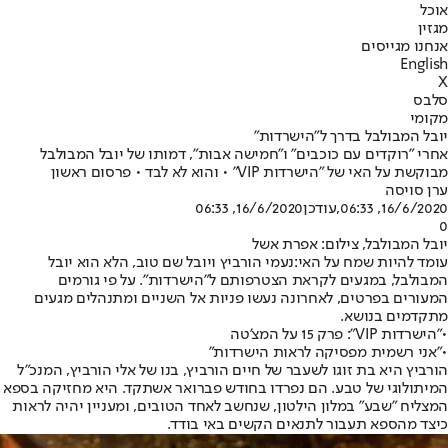
אוכל
מגזין
אנחנו מגייסים
English
X
סלבס
מקומי
יובל המבולבל בדרך ל"הישרדות"
אחרי "רוקדים עם כוכבים" ו"חמישה אבות", דמותו של יובל המבולבל
מבוקשת על האי של "הישרדות VIP" • והוא לא לבד • פרסום ראשון
ערן סויסה
16/6/2020, 06:33
,עודכן
16/6/2020, 06:33
0
יובל המבולבל, צילום: אפרת אשל
עומד להיות שמח על האי:
נעמי הורביץ ויובל שם טוב, הלא הוא יובל
המבולבל, במגעים לקראת הצטרפותם ל"
הישרדות
". על פי גורמים
המעורים בפרטים, לאחרונה נעשו פניות אל השניים ומתנהלים מגעים
מתקדמים בנושא.
•
"הישרדות VIP": פרק 15 על המצ'טה
•
"אני רשמית מפסיקה לראות הישרדות"
הורביץ היא בת זוגו לשעבר של חיים הורביץ, בנו של אלי הורביץ, המנכ"ל
המיתולוגי של טבע. הם נפרדו בחודש פברואר אשתקד. היא מחזיקה בספא
המצליח "שבע" במלון הילטון, שנחשב לאחד הטובים, ומעניין יהיה לראות
כיצד מהספא תעבור לתנאים הקשים באי בודד.