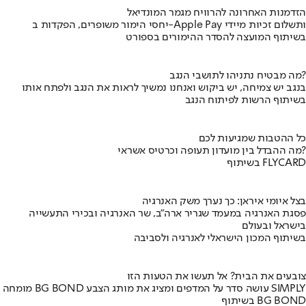
הזדמנות האחרונה להרוויח מגמר המונדיאל
יחסי הימור משופרים, הפקדות ב-Apple Pay ותשלום זכיות מיידי
בשיתוף המועצה להסדר ההימורים בספורט
מה מבטיח נתניהו לתושבי הנגב?
בנגב יש צמיחה, יש ביקוש ואנחנו נמשיך לראות את הנגב ולפתח אותו
בשיתוף הרשות לפיתוח הנגב
כל ההטבות שמגיעות לכם
מה ההבדל בין מועדון תעופה וכרטיס אשראי?
בשיתוף FLYCARD
בצל איומי איראן: כך נערך משק האנרגיה
פסגת האנרגיה במעמד שגריר ארה"ב, שר האנרגיה ובכירי התעשייה
בישראל ובעולם
בשיתוף המכון הישראלי לאנרגיה ולסביבה
צובעים את הבית? אל תעשו את הטעות הזו
מומחה BG BOND עושה סדר על המדפים ומציג את מותג הצבע SIMPLY
בשיתוף BG BOND