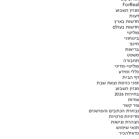
ForReal
מגזין השבוע
דעות
חדשות בארץ
חדשות בעולם
פוליטי
ביטחוני
חינוך
בריאות
משפט
תחבורה
פוליטי-מדיני
כללי ומידע
דף הבית
זמני כניסת וצאת שבת
מגזין השבוע
בחירות 2026
אודות
צור קשר
נבחרת הכתבים והפרשנים
מדיניות פרטיות
הצהרת נגישות
תנאי שימוש
כדאי
להכיר