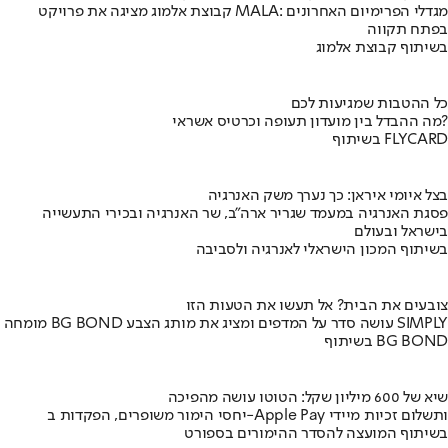
קבוצת אלמוג מציגה את פרויקט MALA: מגדלי הפרימיום האחרונים
בפתח תקווה
בשיתוף קבוצת אלמוג
כל ההטבות שמגיעות לכם
מה ההבדל בין מועדון תעופה וכרטיס אשראי?
בשיתוף FLYCARD
בצל איומי איראן: כך נערך משק האנרגיה
פסגת האנרגיה במעמד שגריר ארה"ב, שר האנרגיה ובכירי התעשייה
בישראל ובעולם
בשיתוף המכון הישראלי לאנרגיה ולסביבה
צובעים את הבית? אל תעשו את הטעות הזו
מומחה BG BOND עושה סדר על המדפים ומציג את מותג הצבע SIMPLY
בשיתוף BG BOND
שיא של 600 מיליון שקל: הטוטו עושה מהפיכה
יחסי הימור משופרים, הפקדות ב-Apple Pay ותשלום זכיות מיידי
בשיתוף המועצה להסדר ההימורים בספורט