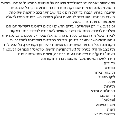
של אנשים שיכנסו לטרמינל לצד שמירה על היגיינה.
בטרמינל 3
פוזרו עמדות
חיטוי, מצלמה תרמית שבודקת חום הוצבה בזרוע c וכך כל הנכנסים
שיעברו בזרוע יעברו בדיקת חום מבלי שיבחינו בכך. מחיצות שקופות
הוצבו בין נותני העובדים לנוסעים וחלק מחדרי השירותים הפכו לכאלה
שממזערים את הצורך במגע.
נכון לעכשיו, רק ישראלים ועולים חדשים יכולים להיכנס לישראל וגם הם
נשלחים לבידוד. בתחילת השבוע אושר להעבירם לבידוד ביתי במקום
לבידוד במלונית ובקרוב ככל הנראה, ישראל תצטרף להסכם שיכלול
מדינות
נוספות
שיאפשרו מעבר ביניהן. מדובר במדינות שהצליחו להתגבר על
הקורונה וככל הנראה השתיים הראשונות יהיו יוון וקפריסין. כל הפעילות
תתבצע אך ורק בטרמינל 3 עד להודעה חדשה, טרמינל 1 סגור נכון לעכשיו.
טעינו? נתקן! אם מצאתם טעות בכתבה, נשמח שתשתפו אותנו
חזרה לשגרה
טיסות
נמל התעופה בן גוריון
קורונה
מדורים
ספורט
תרבות ובידור
לייף סטייל
אוכל
תיירות
טכנולוגיה ומדע
הורוסקופ
ForReal
מגזין השבוע
דעות
חדשות בארץ