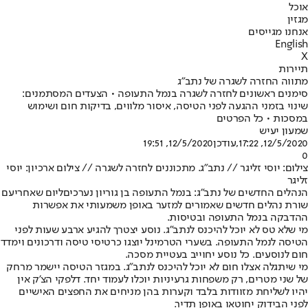
אוכל
מגזין
אנחנו מגייסים
English
X
תיירות
מתווה החזרה לשגרה של נתב"ג
סימנים ראשונים לחזרה לשגרה בנמל התעופה • הצעדים המסתמנים:
שינוי בזמני ההגעה לפני הטיסה, איסור מלווים, בדיקות חום ושימוש
במסכות • כל הפרטים
שמעון יעיש
12/5/2020, 17:22
,עודכן
12/5/2020, 19:51
0
צילום: יוסי זליגר // נתב"ג. מתכוננים לחזרה לשגרה // צילום ארכיון: יוסי
זליגר
הנהלים החדשים של נתב"ג: בנמל התעופה בן גוריון נערכים
ליום שאחרי
עם
שורת נהלים חדשים שאמורים למזער באופן משמעותי את אפשרות
ההדבקה בנמל התעופה ובטיסות.
מי שלא טס לא יוכל להיכנס לנתב"ג. נוסע יצטרך להגיע ארבע שעות לפני
הטיסה לנמל התעופה. בשערי הטרמינל יוצגו כרטיסי טיסה ודרכונים וימדד
חום לנוסעים. כל נוסע יחוייב בעטיית מסכה.
מי שיתגלה אצלו חום לא יוכל להיכנס לנתב"ג. במגזר הטיסה יישמר מרחק
של שני מטרים, רק משפחות גרעיניות יוכלו לעמוד יחד. דלפקי הצ'ק אין
יהיו לשליחת מזוודות בלבד וקערות בהן מניחים את החפצים האישיים
לפני הבידוק יחוטאו באופן תדיר.