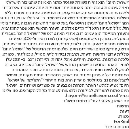
"ישראל היום" הוא גוף תקשורת שנוסד מתוך האמונה שהציבור הישראלי
ראוי לעיתונות טובה יותר, מאוזנת יותר ומדויקת יותר. עיתונות שמדברת
ולא צועקת. עיתונות אמינה, אובייקטיבית ועניינית. עיתונות אחרת וללא
תשלום. המהדורה המודפסת הראשונה פורסמה ב-30 ביולי 2007, וב-2010
הפך "ישראל היום" לעיתון הישראלי בעל שיעור החשיפה הגבוה ביותר בימי
חול. מו"ל העיתון היא ד"ר מרים אדלסון. העורך הראשי הוא עמר לחמנוביץ,
והעורך המייסד הוא עמוס רגב. אתרי האינטרנט של "ישראל היום" בעברית
ובאנגלית, כמו כן היישומונים (אפליקציות) לאנדרואיד ול-iOS, מציגים
חדשות מסביב לשעון, תוכן בלעדי, מבזקים ועדכונים, ניתוחים ופרשנויות,
וידיאו, פודקאסטים ושידורים חיים. פלטפורמות הדיגיטל של "ישראל היום"
כוללות ערוצי חדשות ודעות, תרבות ובידור, לייף סטייל, טכנולוגיה, ספורט,
כלכלה וצרכנות, בריאות, חיילים, אוכל, יהדות, תיירות ורכב. ב-2021 עלו
לאוויר האתר החדש והיישומון החדש של "ישראל היום" בעברית, במטרה
לספק לגולשים חוויה מהירה, עדכנית, בטוחה ונוחה. תכני המהדורה
המודפסת של העיתון זמינים גם באתר, במהדורה יומית מקוונת, ואפשר
לקבל אותם גם בניוזלטר. מועדון ההטבות הייחודי "הקליקה של ישראל
היום" מציע לגולשי האתר הנחות ומבצעים על מוצרים ושירותים. ישראל
היום פתוח להערות, לביקורת ולהצעות לשיפור מקהל הקוראים. פנו אלינו
במייל hayom@israelhayom.co.il.
יום ראשון, 12.7.2026
כ"ז בתמוז תשפ"ו
חדשות
דעות
ספורט
ForReal
תרבות ובידור