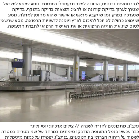
לגבי נוסעים נכנסים, הכוונה לייצר תקן
corona free
. נוסע שיגיע לישראל
יצטרך לערוך בדיקת קורונה או להציג תוצאות בדיקה בתוקף, בדיקה
שנערכה בפרק זמן שייקבע מראש או אישור שהוא מחוסן למחלה. נוסע
שיימצא כחולה לא יוכל להיכנס לארץ ויופנה לרשויות הרפואה. נוסע שרשאי
לטוס יציג את הוויזה הרפואית או את האישור הרפואי לחברת התעופה.
נתב"ג. מתכוננים לחזרה לשגרה // צילום ארכיון: יוסי זליגר
כבר עכשיו בנמל התעופה הודבקו סימונים במרחק של שני מטרים במטרה
לשמור על ריחוק חברתי בין הנוסעים. בנתב"ג יקפידו על כמות מינימלית