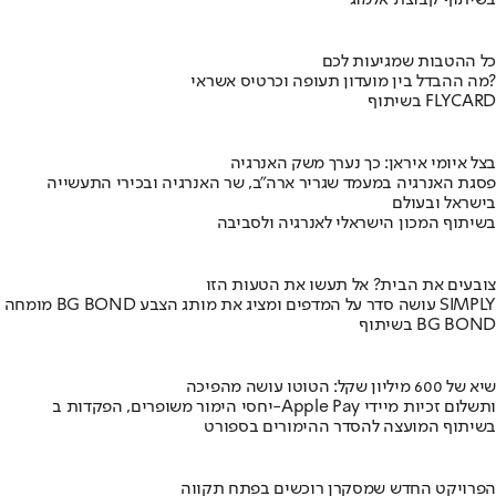
בשיתוף קבוצת אלמוג
כל ההטבות שמגיעות לכם
מה ההבדל בין מועדון תעופה וכרטיס אשראי?
בשיתוף FLYCARD
בצל איומי איראן: כך נערך משק האנרגיה
פסגת האנרגיה במעמד שגריר ארה"ב, שר האנרגיה ובכירי התעשייה
בישראל ובעולם
בשיתוף המכון הישראלי לאנרגיה ולסביבה
צובעים את הבית? אל תעשו את הטעות הזו
מומחה BG BOND עושה סדר על המדפים ומציג את מותג הצבע SIMPLY
בשיתוף BG BOND
שיא של 600 מיליון שקל: הטוטו עושה מהפיכה
יחסי הימור משופרים, הפקדות ב-Apple Pay ותשלום זכיות מיידי
בשיתוף המועצה להסדר ההימורים בספורט
הפרויקט החדש שמסקרן רוכשים בפתח תקווה