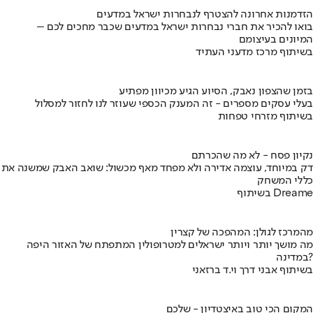
הזדמנות אחרונה להצטרף לנבחרות ישראל במדעים
בואו להכיר את חברי נבחרות ישראל במדעים שכבר מחכים לכם –
המיונים בעיצומם
בשיתוף מרכז מדעני העתיד
בזמן שהצפון נאבק, הסיוע הגיע מכיוון מפתיע
בעלי עסקים מספרים - זה המענק הכספי שעוזר לנו לחזור למסלול
בשיתוף מזרחי טפחות
נקיון פסח - לא מה שהכרתם
דק במיוחד, עוצמה אדירה ולא מפחד מאף מכשול: שואב האבק שמשנה את
כללי המשחק
בשיתוף Dreame
מהמרכז לגולן: המהפכה של קצרין
מה מושך יותר ויותר ישראלים למטרופולין המתפתח של האזור היפה
במדינה?
בשיתוף אבני דרך וי.ד ברזאני
המקום הכי טוב באיצטדיון - שלכם