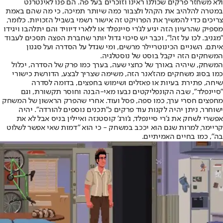
ולא משחזר פרקים שכולנו ראינו וזוכרים בעל פה. הם פנו לאינטרנט
במטרה להלהיב את הקהל ולצבור כמה שיותר תמיכה, כי מה שהם באמת
צריכים כדי להמשיך את הפרויקט זה אישור רשמי בשביל הזכויות. כלומר,
מספיק שהרעיון הזה יגיע לג'רי סיינפלד או ללארי דיוויד והם יתלהבו ויגידו
"מגניב. לכו על זה!", וכבר יש סיכוי גדול יותר שחברת הפצה תסכים לעבוד
איתם. השניים הכינו
טריילר מרשים
, ומי שגדל על הסדרה ועל סגנון
המשחקים הזה יקבל בוסט של נוסטלגיה.
המשחק, שיהיה באורך של כחצי שעה, בערך כמו פרק של הסדרה, יכלול
כמו בסוג משחקים מהז'אנר הזה, משימה שצריך לבצע, הדורשת כישורי
שיחה, פתירת בעיות או פאזלים ושימוש בחפצים, בדומה לסדרה
"סיינפלד", שבה הקונפליקטים נבעו מאי-הבנה וחוסר תקשורת, וגם
מחפצים חסרי ערך, כמו ספה, פסל ועוד. אחרי שהפרק הראשון של המשחק
ישוחרר, ניתן יהיה לקנות עוד פרקים כ"תכנים נוספים להורדה". יהיה
אפשרי לשחק את ג'רי סיינפלד, ג'ורג' קוסטנזה ואיילין בניס אבל לא את
קריימר, למרות שגם הוא יככב במשחק - כי הוא "דמות שאי אפשר לשלוט
בה", כמו בחיים האמיתיים.