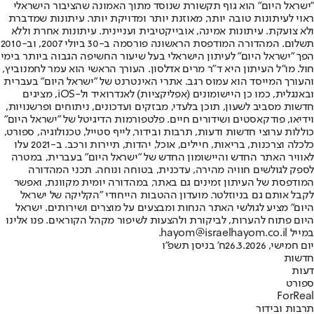
"ישראל היום" הוא גוף תקשורת שנוסד מתוך האמונה שהציבור הישראלי
ראוי לעיתונות טובה יותר, מאוזנת יותר ומדויקת יותר. עיתונות שמדברת
ולא צועקת. עיתונות אמינה, אובייקטיבית ועניינית. עיתונות אחרת וללא
תשלום. המהדורה המודפסת הראשונה פורסמה ב-30 ביולי 2007, וב-2010
הפך "ישראל היום" לעיתון הישראלי בעל שיעור החשיפה הגבוה ביותר בימי
חול. מו"ל העיתון היא ד"ר מרים אדלסון. העורך הראשי הוא עמר לחמנוביץ,
והעורך המייסד הוא עמוס רגב. אתרי האינטרנט של "ישראל היום" בעברית
ובאנגלית, כמו כן היישומונים (אפליקציות) לאנדרואיד ול-iOS, מציגים
חדשות מסביב לשעון, תוכן בלעדי, מבזקים ועדכונים, ניתוחים ופרשנויות,
וידיאו, פודקאסטים ושידורים חיים. פלטפורמות הדיגיטל של "ישראל היום"
כוללות ערוצי חדשות ודעות, תרבות ובידור, לייף סטייל, טכנולוגיה, ספורט,
כלכלה וצרכנות, בריאות, חיילים, אוכל, יהדות, תיירות ורכב. ב-2021 עלו
לאוויר האתר החדש והיישומון החדש של "ישראל היום" בעברית, במטרה
לספק לגולשים חוויה מהירה, עדכנית, בטוחה ונוחה. תכני המהדורה
המודפסת של העיתון זמינים גם באתר, במהדורה יומית מקוונת, ואפשר
לקבל אותם גם בניוזלטר. מועדון ההטבות הייחודי "הקליקה של ישראל
היום" מציע לגולשי האתר הנחות ומבצעים על מוצרים ושירותים. ישראל
היום פתוח להערות, לביקורת ולהצעות לשיפור מקהל הקוראים. פנו אלינו
במייל hayom@israelhayom.co.il.
יום חמישי, 26.3.2026
ח' בניסן תשפ"ו
חדשות
דעות
ספורט
ForReal
תרבות ובידור