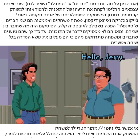
(את הדיון על מה יותר טוב "חברים" או "סיינפלד" נשאיר לכם). שני יוצרים
עצמאיים החליטו לקחת את הרעיון של התוכנית ולהפוך אותו למשחק
קווסטים, בסגנון המשחקים הפופולאריים של אותה תקופה. גאוני!
ג’ייקוב ג’נרקה ואיוואן דיקסון, מפתח משחקים ואנימטור, הם שני חברים
ש"סיינפלד" הפכה בשבילם לאובססיה קלה. הסיטקום היה מה שחיבר בין
שניהם, ומאז הם לא מפסיקים לדבר על התוכנית, עד כדי כך שהם טוענים
שחברים ומשפחה מתרחקים מהם כי הם מעלים את נושא הסדרה בכל
שיחה אפשרית.
אי אפשר בלי ניומן // מתוך הטריילר למשחק
המשחק אותו השניים רוצים לייצר הוא כזה שכולל עלילות חדשות לגמרי,