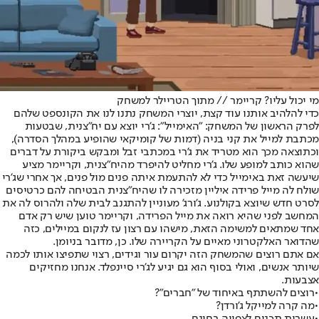
מי יכול עליו? קריימר // מתוך הטריילר למשחק
כדי להלהיב אותנו עוד קצת, יוצרי המשחק נתנו לנו את הקונספט שלהם
לפרק הראשון של המשחק: "האימייל": ג'רי יוצא עם יח"צנית, שבטעות
מכתבת למייל את קני בניה (דמות של קומיקאי שהופיע במהלך הסדרה),
וכתוצאה מכך הוא מטריד את ג'רי במכתבי זבל ומבקש ביקורת על דברים
שהוא כותב למופע שלו. ג'רי מחליט להיפרד מהיח"צנית, וקריימר מציע
שיעשה זאת באימייל כדי לא להתעמת איתה פנים מול פנים, אך אחרי שג'רי
שולח לה מייל פרידה איליין מזכירה לו שהיח"צנית הבטיחה להם כרטיסים
לסרט חדש שיוצא בקולנוע. ג'ורג' מעוניין להתגנב לבית שלה ולהרוס לה את
המחשב לפני שהיא רואה את מייל הפרידה, וקריימר טוען שיש רק אדם
אחד שמתאים למשימה הזאת, מישהו עם רצון עז לנקום במיילים, כזה
שהדואר האלקטרוני מאיים על הקריירה שלו. כן, מדובר בניומן.
אם אתם רוצים שהמשחק הזה יקרום עור וגידים, רצוי שתפיצו אותו לכמה
שיותר אנשים, ואולי בסוף הוא גם יגיע לג'רי סיינפלד. אנחנו מחזיקים
אצבעות.
•
רוצים להשתתף באיחוד של "חברים"?
•
מה קרה למייקל ג'ורדן?