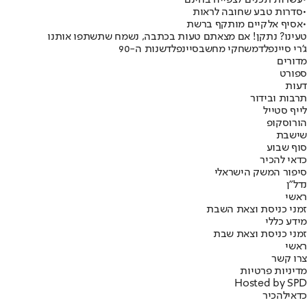
•
עשרות תכנים לצפייה בחינם
•
סדרות טבע שחובה לראות
•
אסיף אלקיים מותקף ברשת
טעינו? נתקן! אם מצאתם טעות בכתבה, נשמח שתשתפו אותנו
ג'רי סיינפלד
משחקי מחשב
סיינפלד
שנות ה-90
מדורים
ספורט
דעות
תרבות ובידור
לייף סטייל
הורוסקופ
שישבת
סוף שבוע
כדאי להכיר
סיפור המשק הישראלי
נדל"ן
ראשי
זמני כניסת וצאת השבת
מידע כללי
זמני כניסת וצאת שבת
ראשי
צרו קשר
מדיניות פרטיות
Hosted by SPD
כדאי
להכיר