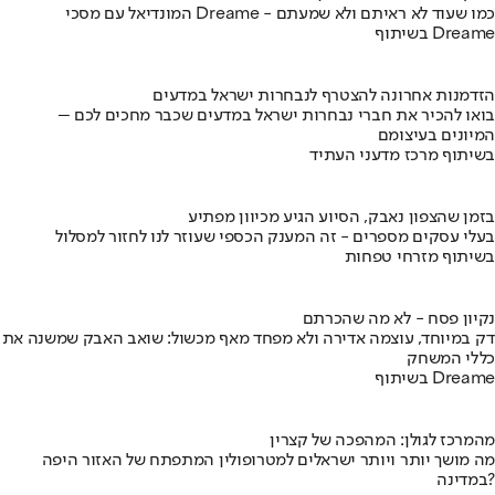
המונדיאל עם מסכי Dreame - כמו שעוד לא ראיתם ולא שמעתם
בשיתוף Dreame
הזדמנות אחרונה להצטרף לנבחרות ישראל במדעים
בואו להכיר את חברי נבחרות ישראל במדעים שכבר מחכים לכם –
המיונים בעיצומם
בשיתוף מרכז מדעני העתיד
בזמן שהצפון נאבק, הסיוע הגיע מכיוון מפתיע
בעלי עסקים מספרים - זה המענק הכספי שעוזר לנו לחזור למסלול
בשיתוף מזרחי טפחות
נקיון פסח - לא מה שהכרתם
דק במיוחד, עוצמה אדירה ולא מפחד מאף מכשול: שואב האבק שמשנה את
כללי המשחק
בשיתוף Dreame
מהמרכז לגולן: המהפכה של קצרין
מה מושך יותר ויותר ישראלים למטרופולין המתפתח של האזור היפה
במדינה?