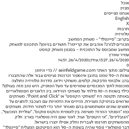
אוכל
מגזין
אנחנו מגייסים
English
X
תרבות
טלוויזיה
בקרוב: "סיינפלד" - משחק המחשב
מכורים לג'ורג? אוהבים את קריימר? חושדים בניומן? תתכוננו למשחק
מחשב שמבוסס על התוכנית - בסגנון משחק קווסט
עמיר שוורץ
26/4/2020, 13:27
,עודכן
26/4/2020, 14:51
0
צילום: מתוך האתר seinfeldgame.com // ג'רי וניומן
שנות ה-90' טמנו בחובן אינספור זכרונות נעימים עבור אלה שהתבגרו
בהן. אלבומי מדבקות, קלפים, משחקי וידאו, סדרות טלוויזיה וחולצה
מוכנסת לתוך המכנסיים שמורמים עד מעל הפופיק, היש טוב מזה בעולם?
כילד בשנות ה-90 גדלתי על משחקי הווידאו. בין הז'אנרים הפופולאריים
באותה תקופה היו "משחקי הקווסט" או "Point and Click", משחקים
שרואים בגרפיקה מצוירת, מזיזים את הדמויות עם העכבר, לוחצים על
חפצים שונים ומשתמשים בהם מאוחר יותר כדי לפתור חידות. משחקים
כמו "הפנתר הוורוד: משימה בין לאומית והוקוס פוקוס", "שוליית המכשף",
"הגובלינים", "אי הקופים" ועוד, ז'אנר שגם היה פופלארי בארץ. חלק
מהמשחקים תורגמו לעברית וחלק אפילו יוצרו בישראל.
דבר פופולארי נוסף שהיה בשנות ה-90' הוא הסיטקום המצליח "
סיינפלד
"