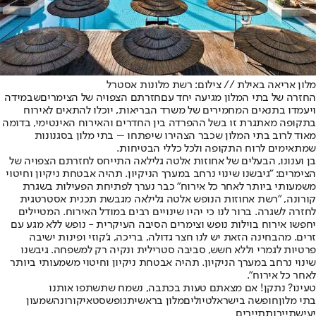
מלון אריאה באילת // צילום: רשת מלונות אסטרל
החזרה של בתי המלון מגיעה יחד עם
חזרתם הצפויה של הצימרים
שבמידה
ויעמדו בתנאים המחמירים של משרד הבריאות, יוכלו להתאים לאירוח
בתקופה מאתגרת זו בשל ההפרדה בין החדרים והאירוח האינטימי, בדומה
מאוד לרוב בתי המלון שכבר הצהירו שיפתחו – בתי מלון בסגנונות
שמתאימים לרוח התקופה ולכל כללי הבטיחות.
בן וענונו, הבעלים של אחוזות אלטה גלילאה התייחס לחזרתם הצפויה של
הצימרים: "גיבשנו שינוי נרחב במערך הניקיון. תהיה אבטחת ניקיון וחיטוי
משמעותי ביותר לאחר כל אירוח" כבר נערך לפתיחת הפעילות בשגרת
קורונה, "רשת אחוזות הנופש אלטה גלילאה מגבשת תכנית אסטרטגית
לחזרה לשגרה. ברור לנו כי יהיו שינויים רבים במודל האירוח. המטיילים
יחפשו אירוח בוילות נופש וצימרים הסיבה העיקרית - נופש ללא מגע עם
זרים. מהבחינה הזאת יש לנו חצר גדולה, בריכה, ג'קוזי ופינות ישיבה
פרטיות לגמרי וללא חשש, סביבה סטרילית ונקיה רק למשפחה. גיבשנו
שינוי נרחב במערך הניקיון. תהיה אבטחת ניקיון וחיטוי משמעותי ביותר
לאחר כל אירוח".
טעינו? נתקן! אם מצאתם טעות בכתבה, נשמח שתשתפו אותנו
בתי מלון
חופשה בישראל
טיולים
מלון בראשית
נופש
סטאי
קורונה
שמעון
יעיש
תיירות
תיירים