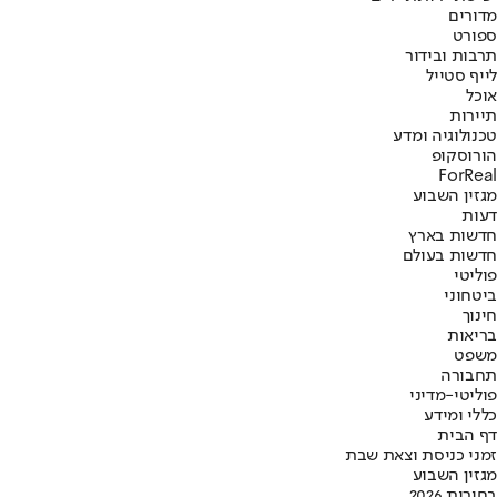
מדורים
ספורט
תרבות ובידור
לייף סטייל
אוכל
תיירות
טכנולוגיה ומדע
הורוסקופ
ForReal
מגזין השבוע
דעות
חדשות בארץ
חדשות בעולם
פוליטי
ביטחוני
חינוך
בריאות
משפט
תחבורה
פוליטי-מדיני
כללי ומידע
דף הבית
זמני כניסת וצאת שבת
מגזין השבוע
בחירות 2026