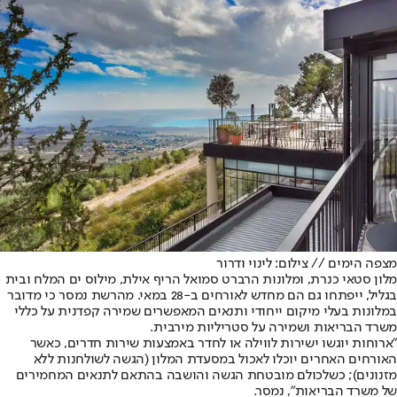
מצפה הימים // צילום: לינוי ודרור
מלון סטאי כנרת, ומלונות הרברט סמואל הריף אילת, מילוס ים המלח ובית
בגליל, ייפתחו גם הם מחדש לאורחים ב-28 במאי. מהרשת נמסר כי מדובר
במלונות בעלי מיקום ייחודי ותנאים המאפשרים שמירה קפדנית על כללי
משרד הבריאות ושמירה על סטריליות מירבית.
"ארוחות יוגשו ישירות לווילה או לחדר באמצעות שירות חדרים, כאשר
האורחים האחרים יוכלו לאכול במסעדת המלון (הגשה לשולחנות ללא
מזנונים); כשלכולם מובטחת הגשה והושבה בהתאם לתנאים המחמירים
של משרד הבריאות", נמסר.