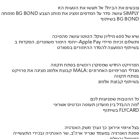
צובעים את הבית? אל תעשו את הטעות הזו
מומחה BG BOND עושה סדר על המדפים ומציג את מותג הצבע SIMPLY
בשיתוף BG BOND
שיא של 600 מיליון שקל: הטוטו עושה מהפיכה
יחסי הימור משופרים, הפקדות ב-Apple Pay ותשלום זכיות מיידי
בשיתוף המועצה להסדר ההימורים בספורט
הפרויקט החדש שמסקרן רוכשים בפתח תקווה
קבוצת אלמוג מציגה את פרויקט MALA: מגדלי הפרימיום האחרונים
בפתח תקווה
בשיתוף קבוצת אלמוג
כל ההטבות שמגיעות לכם
מה ההבדל בין מועדון תעופה וכרטיס אשראי?
בשיתוף FLYCARD
בצל איומי איראן: כך נערך משק האנרגיה
פסגת האנרגיה במעמד שגריר ארה"ב, שר האנרגיה ובכירי התעשייה
בישראל ובעולם