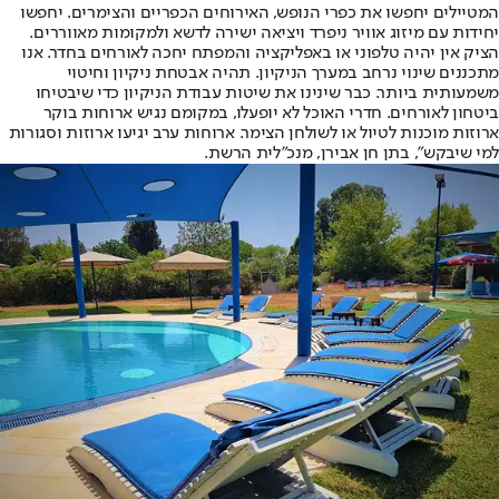
המטיילים יחפשו את כפרי הנופש, האירוחים הכפריים והצימרים. יחפשו
יחידות עם מיזוג אוויר ניפרד ויציאה ישירה לדשא ולמקומות מאווררים.
הציק אין יהיה טלפוני או באפליקציה והמפתח יחכה לאורחים בחדר. אנו
מתכננים שינוי נרחב במערך הניקיון. תהיה אבטחת ניקיון וחיטוי
משמעותית ביותר. כבר שינינו את שיטות עבודת הניקיון כדי שיבטיחו
ביטחון לאורחים. חדרי האוכל לא יופעלו, במקומם נגיש ארוחות בוקר
ארוזות מוכנות לטיול או לשולחן הצימר. ארוחות ערב יגיעו ארוזות וסגורות
למי שיבקש", בתן חן אבירן, מנכ"לית הרשת.