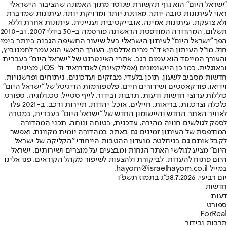
"ישראל היום" הוא גוף תקשורת שנוסד מתוך האמונה שהציבור הישראלי
ראוי לעיתונות טובה יותר, מאוזנת יותר ומדויקת יותר. עיתונות שמדברת
ולא צועקת. עיתונות אמינה, אובייקטיבית ועניינית. עיתונות אחרת וללא
תשלום. המהדורה המודפסת הראשונה פורסמה ב-30 ביולי 2007, וב-2010
הפך "ישראל היום" לעיתון הישראלי בעל שיעור החשיפה הגבוה ביותר בימי
חול. מו"ל העיתון היא ד"ר מרים אדלסון. העורך הראשי הוא עמר לחמנוביץ,
והעורך המייסד הוא עמוס רגב. אתרי האינטרנט של "ישראל היום" בעברית
ובאנגלית, כמו כן היישומונים (אפליקציות) לאנדרואיד ול-iOS, מציגים
חדשות מסביב לשעון, תוכן בלעדי, מבזקים ועדכונים, ניתוחים ופרשנויות,
וידיאו, פודקאסטים ושידורים חיים. פלטפורמות הדיגיטל של "ישראל היום"
כוללות ערוצי חדשות ודעות, תרבות ובידור, לייף סטייל, טכנולוגיה, ספורט,
כלכלה וצרכנות, בריאות, חיילים, אוכל, יהדות, תיירות ורכב. ב-2021 עלו
לאוויר האתר החדש והיישומון החדש של "ישראל היום" בעברית, במטרה
לספק לגולשים חוויה מהירה, עדכנית, בטוחה ונוחה. תכני המהדורה
המודפסת של העיתון זמינים גם באתר, במהדורה יומית מקוונת, ואפשר
לקבל אותם גם בניוזלטר. מועדון ההטבות הייחודי "הקליקה של ישראל
היום" מציע לגולשי האתר הנחות ומבצעים על מוצרים ושירותים. ישראל
היום פתוח להערות, לביקורת ולהצעות לשיפור מקהל הקוראים. פנו אלינו
במייל hayom@israelhayom.co.il.
יום רביעי, 8.7.2026
כ"ג בתמוז תשפ"ו
חדשות
דעות
ספורט
ForReal
תרבות ובידור