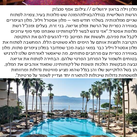
מלון וילה בראון ירושלים // צילום: אסף פנצ'וק
הרשת השלישית בגודלה
באילת
המונה שש מלונות בעיר, צפויה לפתוח
שניים ממלונותיה בשלהי חודש מאי – מלון אסטרל ויליג', מלון הצימרים
באווירה כפרית של הרשת ומלון אריאה. בני זרח, בעלים ומנכ"ל רשת
מלונות אסטרל: "אני נרגש לבשר ללקוחותינו שאנחנו סוף סוף ערוכים
לקבל את פניהם, ולעשות את המיטב כדי להנעים להם את התקופה
הקרובה ולפצות אותם על הימים הלא פשוטים הללו. המחשבה לפתוח את
מלון אסטרל ויליג' כבר במאי נבעה מכך שמדובר במלון צימרים פתוח, מלון
באווירה כפרית עם מרחבים פתוחים, מה שיאפשר לאורחים שלנו להרגיש
בטוחים ולשמור על המרחב הפרטי שלהם. הבחירה לפתוח את אריאה
נבעה מבקשות הולכות ונשנות של לקוחותינו, שמאוד אוהבים את המלון,
הן בשל הלוקיישן שלו והן בגלל שהוא מציע סוויטות גדולות ומרווחות
למשפחות גדולות שיכולות להתארח יחד ועדיין לשמור על פרטיות".