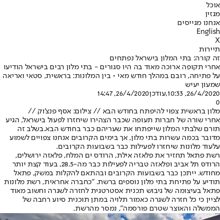
אוכל
מגזין
אנחנו מגייסים
English
X
תיירות
זה קורה: בתי המלון בישראל נפתחים
אחרי תקופה ארוכה מאוד בה היו סגורים - בתי מלון רבים בישראל הודיעו
על פתיחה, רובם במהלך חודש מאי • בין המלונות: בראשית, סטאי ואריאה
שמעון יעיש
26/4/2020, 10:33
,עודכן
26/4/2020, 14:47
0
מלון בראשית צפוי להיפתח בחודש הבא // צילום: אסף פנצ'וק //
אחרי שורה של חברות תעופה שכבר הצהירו שיחזרו לפעול בישראל, הגיע
תורם של
בתי המלון שייפתחו את שעריהם כבר בחודש הבא.
בשלב זה
מדובר בכמה עשרות בתי מלון, אך בימים הקרובים אנחנו צפויים לשמוע
על
עוד מלונות שיחזרו לפעילות כבר בשבועות הקרובים.
רשת פתאל תחזיר את פלאזה אילת, הרודס ים המלח, פלאזה ירושלים,
הרודס תל אביב ופלאזה טבריה לפעילות כבר מה-28.5, בעוד קצת יותר
מחודש. ייתכן כבר בשבועות הקרובים ובהתאם להקלות במשק, פתאל
תודיע על פתיחת בתי מלון נוספים ברשת. ״כחברה אחראית, רשת מלונות
פתאל בעיצומה של גיבוש תכנית אסטרטגית לחזרה לשגרה וחשוב מאוד
לציין כי כל חזרה לשגרה כאמור תלויה במתן תוכנית סיוע רחבה של
הממשלה והאוצר שטרם פורסמה", נמסר מהרשת.