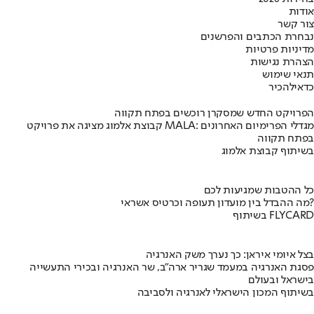
אודות
צור קשר
נבחרת הכתבים והפרשנים
מדיניות פרטיות
הצהרת נגישות
תנאי שימוש
כדאי
להכיר
הפרויקט החדש שמסקרן רוכשים בפתח תקווה
קבוצת אלמוג מציגה את פרויקט MALA: מגדלי הפרימיום האחרונים
בפתח תקווה
בשיתוף קבוצת אלמוג
כל ההטבות שמגיעות לכם
מה ההבדל בין מועדון תעופה וכרטיס אשראי?
בשיתוף FLYCARD
בצל איומי איראן: כך נערך משק האנרגיה
פסגת האנרגיה במעמד שגריר ארה"ב, שר האנרגיה ובכירי התעשייה
בישראל ובעולם
בשיתוף המכון הישראלי לאנרגיה ולסביבה