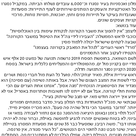
מלון ואכסניות בעיר נסגרו וכ־6,000 עובדים נשלחו הביתה. במקביל נסגרו
כל האטרקציות והעסקים הנותנים שירותים לענף התיירות: מסעדות
שעובדות בעיקר על תיירות פנים וחוץ, יאכטות, חנויות נוחות, מרכזי
קניות ועסקים שונים.
עוד בנושא
:
ליצמן: "אין להפוך את משבר הקורונה לנקודת עימות בין האוכלוסיות"
כוכבי לראש הממשלה: "העבירו לידי צה"ל את הטיפול במשבר הקורונה"
שבעה לקחים שישראל יכולה ללמוד מסין
"מרד" ראשי הערים: "לנהל את המאבק בקורונה בעצמנו"
הקפידו לעקוב אחר התסמינים
לשם השוואה, בחופשת הפסח 2019 נרשמה תנועה של כמעט 20 אלף איש
מדי יום בקניון מול ים, מהפופולריים והמצליחים כלכלית בישראל. בפסח
2020 הקניון נסגר והתנועה חדלה.
ראש עיריית אילת, מאיר יצחק־הלוי, פועל כל העת מול חברי כנסת ושרים
כדי לשנות את המצב העגום של העיר, אבל באותה נשימה (עם מסיכה) הוא
מגדיר את הסיטואציה הנוכחית "מגה אסון". "אנחנו אחת הערים עם הכי
פחות חולי קורונה, אבל אם לא ייתנו לנו תשובות ופתרונות באפריל, אני לא
יודע איך ייראה חודש מאי. יש מצב של שיתוק בעיר".
שבתאי שי, מנכ"ל התאחדות בתי המלון בעיר, מדבר במונחים חמורים
יותר. "מדובר במשבר הכי גדול שהיה פה פעם", הוא מכריז ומסייג מייד,
"הכל תלוי בזמן ובאופן היציאה מההסגר. גם אם נחזור לעבודה במאי או
ביוני, לא בטוח שאנשים ימהרו להגיע לחופשה באילת, וברור שזה לא יהיה
אותו דבר". משה רביבו, שמפעיל כבר 35 שנים את מסעדת המפרץ בטיילת
העיר, שיגר מבט נוגה לחופי הים הנטושים. "כל העיר סגורה, אין פרנסה.
עסקים סגורים, הטיילת ריקה, אפילו הכלבים לא מסתובבים פה, החתולים