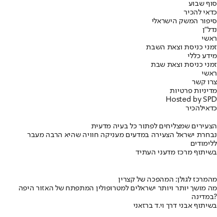
סוף שבוע
כדאי להכיר
סיפור המשק הישראלי
נדל"ן
ראשי
זמני כניסת וצאת השבת
מידע כללי
זמני כניסת וצאת שבת
ראשי
צרו קשר
מדיניות פרטיות
Hosted by SPD
כדאי
להכיר
הצעירים שמצליחים לפתור כל בעיה מדעית
נבחרת ישראל הצעירה במדעים מעניקה חוויה שהיא הרבה מעבר
ללימודים
בשיתוף מרכז מדעני העתיד
מהמרכז לגולן: המהפכה של קצרין
מה מושך יותר ויותר ישראלים למטרופולין המתפתח של האזור היפה
במדינה?
בשיתוף אבני דרך וי.ד ברזאני