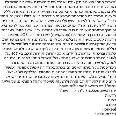
"ישראל היום" הוא גוף תקשורת שנוסד מתוך האמונה שהציבור הישראלי
ראוי לעיתונות טובה יותר, מאוזנת יותר ומדויקת יותר. עיתונות שמדברת
ולא צועקת. עיתונות אמינה, אובייקטיבית ועניינית. עיתונות אחרת וללא
תשלום. המהדורה המודפסת הראשונה פורסמה ב-30 ביולי 2007, וב-2010
הפך "ישראל היום" לעיתון הישראלי בעל שיעור החשיפה הגבוה ביותר בימי
חול. מו"ל העיתון היא ד"ר מרים אדלסון. העורך הראשי הוא עמר לחמנוביץ,
והעורך המייסד הוא עמוס רגב. אתרי האינטרנט של "ישראל היום" בעברית
ובאנגלית, כמו כן היישומונים (אפליקציות) לאנדרואיד ול-iOS, מציגים
חדשות מסביב לשעון, תוכן בלעדי, מבזקים ועדכונים, ניתוחים ופרשנויות,
וידיאו, פודקאסטים ושידורים חיים. פלטפורמות הדיגיטל של "ישראל היום"
כוללות ערוצי חדשות ודעות, תרבות ובידור, לייף סטייל, טכנולוגיה, ספורט,
כלכלה וצרכנות, בריאות, חיילים, אוכל, יהדות, תיירות ורכב. ב-2021 עלו
לאוויר האתר החדש והיישומון החדש של "ישראל היום" בעברית, במטרה
לספק לגולשים חוויה מהירה, עדכנית, בטוחה ונוחה. תכני המהדורה
המודפסת של העיתון זמינים גם באתר, במהדורה יומית מקוונת, ואפשר
לקבל אותם גם בניוזלטר. מועדון ההטבות הייחודי "הקליקה של ישראל
היום" מציע לגולשי האתר הנחות ומבצעים על מוצרים ושירותים. ישראל
היום פתוח להערות, לביקורת ולהצעות לשיפור מקהל הקוראים. פנו אלינו
במייל hayom@israelhayom.co.il.
יום ראשון, 15.3.2026
כ"ו באדר תשפ"ו
חדשות
דעות
ספורט
ForReal
תרבות ובידור