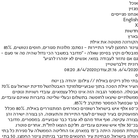
אוכל
מגזין
אנחנו מגייסים
English
X
חדשות
בארץ
הקורונה מוטטה את אילת
צינור החמצן לעיר התיירות - נסתם: מלונות סגורים, חופים נטושים, 85%
מובטלים וקיץ בסימן שאלה • "מדובר במשבר הכי גדול שהיה פה אי פעם -
גם אם נחזור לעבודה במאי, אנשים לא ימהרו להגיע"
רונית זילברשטיין
6/4/2020, 21:16
,עודכן
8/4/2020, 08:20
0
בתי מלון ריקים באילת // צילום: יהודה בן יטח
העיר אילת הפכה בתוך שבועיים
למוקד האבטלה
של מדינת ישראל עם 70%
אבטלה. המספר הגבוה הזה אינו כולל עצמאים, עובדי רשויות וגופים
ממשלתיים שיצאו לחופשה בתשלום ובעלי שליטה בחברות שאינם עובדים,
כך שבפועל המספר מתקרב ל־85%.
כ־60 אלף איש בישראל רשומים כאזרחים המתגוררים באילת. 80% מכלל
המועסקים בעיר קשורים לענף התיירות והתעופה, הן בצורה ישירה והן
בצורה עקיפה. ואף אחד מהם לא עובד כבר שבועיים. במספרים, מדובר
בכ־30 אלף איש שאינם עובדים, חלקם הוצאו לחל"ת, אחרים פוטרו.
נקודת המפנה היתה ב־15 במארס, אז החליטה הממשלה על סגירת כל בתי
המלון בישראל. מבחינת עיר החטאים מדובר בניתוק צינור החמצן. 50 בתי