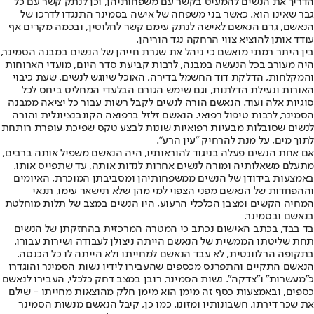
הדריך את הנשים להמעיט בקשר עם משפחותיהן, וכן לנתק קשר עם כל
גבר שאינו הוא. כאשר בני משפחה של אישה בסמינר התנגדו לדרכו של
הנאשם, גרם הנאשם לאישה לנתק עימם קשר לחלוטין, ובכמה מקרים אף
עודד אותן להוציא צווי הרחקה נגד הוריהן.
בין היתר רמתי מואשם כי ניהל את שגרת חייהן של הנשים במבנה הסמינר,
היה מעורב בכל הנעשה במבנה, לרבות קביעת סדר היום, מועדי הארוחות
והמקלחות, הדלקת דוד החשמל בדירה, האוכל שיוגש לנשים, שעת כיבוי
האורות ונעילת הדלתות, וגם שימש הגורם הבלעדי המחליט ביחס לכל
סוגיות אלה ועוד. הנאשם הורה לנשים לקבל רשות עבור כל יציאה ממבנה
הסמינר, לרבות טיפול רפואי. הנאשם זלזל ברפואה הקונבנציונלית והורה
לנשים שסובלות מבעיות רפואיות שונות לבצע טקס שפיכת עופרת רותחת
לתוך מים, על מנת להרחיק "עין הרע".
אם אחת הנשים פעלה בניגוד להוראותיו, היה הנאשם משפיל אותה ברבים,
מתעלם משאלותיה ומורה לנשים אחרות לנדות אותה, עד שתפייס אותו.
באמצעות בידודן של הנשים ממשפחותיהן ומסביבתן המוכרת, האיומים
וההפחדות של הנאשם מפני הצפוי למי מהן שלא תישאר עימו, תנאי
המחיה הקשים ומצבן הכלכלי הרעוע, היו הנשים במצב של תלות מוחלטת
בנאשם ובסמינר.
בד בבד, בכתב האישום נכתב כי המטרה המרכזית בהחזקתן של הנשים
תחת שליטתו הממשית של הנאשם הייתה ניצולן לעבודה ושירות עבורו.
בתקופה הרלוונטית, לא עבד הנאשם למחייתו ולא הייתה לו כל הכנסה.
הנאשם התקיים והתפרנס מכספים שהעבירו לידיו נשות הסמינר והוגדרו
כ"מעשרות" ו"צדקה". נשות הסמינר, רובן במצב דחק כלכלי, העבירו לנאשם
כספים, ובאמצעות כסף זה מימן הוא מימן חלק מהוצאות מחייתו - שילם
את שכר דירתו, חשבונותיו ומזונו. כמו כן, קיבל הנאשם מנשות הסמינר