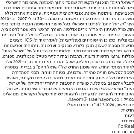
"ישראל היום" הוא גוף תקשורת שנוסד מתוך האמונה שהציבור הישראלי
ראוי לעיתונות טובה יותר, מאוזנת יותר ומדויקת יותר. עיתונות שמדברת
ולא צועקת. עיתונות אמינה, אובייקטיבית ועניינית. עיתונות אחרת וללא
תשלום. המהדורה המודפסת הראשונה פורסמה ב-30 ביולי 2007, וב-2010
הפך "ישראל היום" לעיתון הישראלי בעל שיעור החשיפה הגבוה ביותר בימי
חול. מו"ל העיתון היא ד"ר מרים אדלסון. העורך הראשי הוא עמר לחמנוביץ,
והעורך המייסד הוא עמוס רגב. אתרי האינטרנט של "ישראל היום" בעברית
ובאנגלית, כמו כן היישומונים (אפליקציות) לאנדרואיד ול-iOS, מציגים
חדשות מסביב לשעון, תוכן בלעדי, מבזקים ועדכונים, ניתוחים ופרשנויות,
וידיאו, פודקאסטים ושידורים חיים. פלטפורמות הדיגיטל של "ישראל היום"
כוללות ערוצי חדשות ודעות, תרבות ובידור, לייף סטייל, טכנולוגיה, ספורט,
כלכלה וצרכנות, בריאות, חיילים, אוכל, יהדות, תיירות ורכב. ב-2021 עלו
לאוויר האתר החדש והיישומון החדש של "ישראל היום" בעברית, במטרה
לספק לגולשים חוויה מהירה, עדכנית, בטוחה ונוחה. תכני המהדורה
המודפסת של העיתון זמינים גם באתר, במהדורה יומית מקוונת, ואפשר
לקבל אותם גם בניוזלטר. מועדון ההטבות הייחודי "הקליקה של ישראל
היום" מציע לגולשי האתר הנחות ומבצעים על מוצרים ושירותים. ישראל
היום פתוח להערות, לביקורת ולהצעות לשיפור מקהל הקוראים. פנו אלינו
במייל hayom@israelhayom.co.il.
יום ראשון, 12.7.2026
כ"ז בתמוז תשפ"ו
חדשות
דעות
ספורט
ForReal
תרבות ובידור