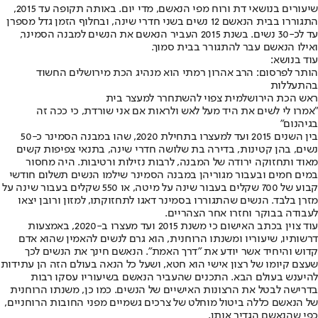
שיעורים בנושאי דת ורוח מפי הנאשם, מדי יום. באותה תקופה עד 2015,
התגוררו בבית הנאשם 12 נשים בשני חדרי שינה, ובחלוף הזמן גדל מספרן
עד לכ-30 נשים. בשנת 2015 העביר הנאשם את הנשים למבנה הסמינר,
ואילו הנאשם עבר להתגורר בבית סמוך.
עוד בנושא:
הותר לפרסום: הרב אהרון רמתי הוא מנהיג הכת מירושלים החשוד
בהתעללות
ראש הכת הירושלמית צפוי להשתחרר למעצר בית
"אמרו לי לשים את היד מעל לאש ולראות אם אני שורדת, כי ככה זה
בגיהנום"
בין השנים 2015 ועד למעצרו בתחילת 2020, שהו במבנה הסמינר כ-50
נשים, בהן קטינות, בדירה בת שלושה חדרי שינה, בתנאי צפיפות קשים
מאוד ותחזוקה ירודה של המבנה, לרבות נזילות ורטיבות. היה מחסור
במים חמים ובעבור מגוריהן במבנה הסמינר שילמו הנשים תשלום חודשי
קבוע של 700 שקלים בעבור שינה על מיטה, או 550 שקלים בעבור שינה על
מזרן בלבד. הנשים שהתגוררו בסמינר דאגו לתחזוקתו, למזון ורובן יצאו
לעבודה בבוקר וחזרו אחר הצהריים.
עוד צוין בכתב האישום כי משנת 2015 ועד מעצרו ב-2020, באמצעות
דרשותיו, שיעוריו ומשנתו הרוחנית, הוא גרם לנשים להאמין שהוא אדם
קדוש והיחיד אשר יודע את "דרך האמת". הנאשם חינך את הנשים לכך
שעצם קיומו של רצון אישי הוא חטא, ושעל כל הנאה בעולם הזה הן עתידות
להיענש בעולם הבא. התכנים שהעביר הנאשם בשיעוריו עסקו רבות
בדרישה לבטל את הרצונות האישיים של הנשים. כמו כן, משנתו הרוחנית
של הנאשם כללה ביטול מוחלט של צרכים גשמיים מפני החובות הרוחניים,
כפי שהנאשם הגדיר אותן.