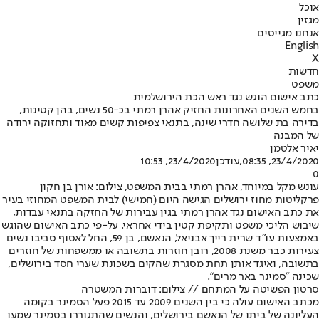
אוכל
מגזין
אנחנו מגייסים
English
X
חדשות
משפט
כתב אישום הוגש נגד ראש הכת הירושלמית
בחמש השנים האחרונות החזיק אהרן רמתי בכ-50 נשים, בהן קטינות,
בדירה בת שלושה חדרי שינה, בתנאי צפיפות קשים מאוד ותחזוקה ירודה
של המבנה
יאיר אלטמן
23/4/2020, 08:35
,עודכן
23/4/2020, 10:53
0
עונש מקל במיוחד, אהרן רמתי בבית המשפט, צילום: אורן בן חקון
פרקליטות מחוז ירושלים הגישה היום (חמישי) לבית המשפט המחוזי בעיר
את כתב האישום נגד אהרן רמתי בגין עבירות של החזקה בתנאי עבדות,
שיבוש הליכי משפט ותקיפת קטין בידי אחראי. על-פי כתב האישום שהוגש
באמצעות עו"ד שרית רייך אבניאל, הנאשם, בן 59, החל לאסוף סביבו נשים
צעירות כבר משנת 2008, רובן חוזרות בתשובה או ממשפחות של חוזרים
בתשובה, ואיגד אותן תחת מסגרת שהקים בשכונת שערי חסד בירושלים,
שכינה "סמינר באר מרים".
סרטון הפשיטה על המתחם // צילום: דוברות המשטרה
מכתב האישום עולה כי בין השנים 2009 עד 2015 פעל הסמינר בקומה
העליונה של ביתו של הנאשם בירושלים, והנשים שהתגוררו בסמינר שמעו