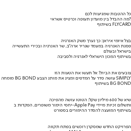
כל ההטבות שמגיעות לכם
מה ההבדל בין מועדון תעופה וכרטיס אשראי?
בשיתוף FLYCARD
בצל איומי איראן: כך נערך משק האנרגיה
פסגת האנרגיה במעמד שגריר ארה"ב, שר האנרגיה ובכירי התעשייה
בישראל ובעולם
בשיתוף המכון הישראלי לאנרגיה ולסביבה
צובעים את הבית? אל תעשו את הטעות הזו
מומחה BG BOND עושה סדר על המדפים ומציג את מותג הצבע SIMPLY
בשיתוף BG BOND
שיא של 600 מיליון שקל: הטוטו עושה מהפיכה
יחסי הימור משופרים, הפקדות ב-Apple Pay ותשלום זכיות מיידי
בשיתוף המועצה להסדר ההימורים בספורט
הפרויקט החדש שמסקרן רוכשים בפתח תקווה