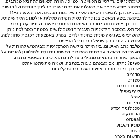
שימתינו שם עד לסיום הפשיטה. כמו כן, הורה הנאשם להחביא מכתבים,
למחוק מידע מהמחשב, להעלים את כל מכשירי הטלפון הניידים של הנשים
בסמינר, וכן להשמיד רשימה שמית של בנות הסמינר. את הנעשה ב-12
בינואר, ביצע הנאשם בכוונה להכשיל חקירה פלילית או למנוע הליך שיפוטי.
בתוך כך, אישום נוסף מכתב האישום מייחס לנאשם תקיפת קטין בידי
אחראי. במספר הזדמנויות העביר הנאשם לנשים בסמינר מסר לפיו ניתן
להשתמש בענישה פיזית בחינוך ילדים, בפרט באמצעות הכנסת סחוג לפה.
עונש זה הונהג בגן שפעל בביתו של הנאשם.
מלבד כתב האישום, בין היתר ביקשה הפרקליטות מביהמ"ש להורות על
מעצרו של הנאשם עד לתום ההליכים המשפטיים נגדו ולחילופין להורות על
המשך שחרורו בתנאים מגבילים עד לתום ההליכים המשפטיים נגדו.
טעינו? נתקן! אם מצאתם טעות בכתבה, נשמח שתשתפו אותנו
אהרון רמתי
כת
כתב אישום
מעצר בית
פרקליטות
מדורים
ספורט
תרבות ובידור
לייף סטייל
אוכל
תיירות
טכנולוגיה ומדע
הורוסקופ
ForReal
מגזין השבוע
דעות
חדשות בארץ