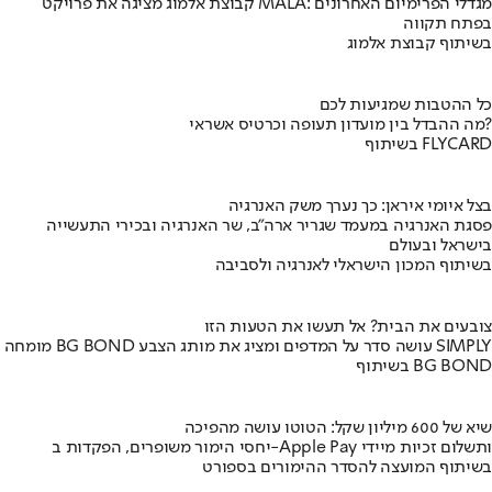
קבוצת אלמוג מציגה את פרויקט MALA: מגדלי הפרימיום האחרונים
בפתח תקווה
בשיתוף קבוצת אלמוג
כל ההטבות שמגיעות לכם
מה ההבדל בין מועדון תעופה וכרטיס אשראי?
בשיתוף FLYCARD
בצל איומי איראן: כך נערך משק האנרגיה
פסגת האנרגיה במעמד שגריר ארה"ב, שר האנרגיה ובכירי התעשייה
בישראל ובעולם
בשיתוף המכון הישראלי לאנרגיה ולסביבה
צובעים את הבית? אל תעשו את הטעות הזו
מומחה BG BOND עושה סדר על המדפים ומציג את מותג הצבע SIMPLY
בשיתוף BG BOND
שיא של 600 מיליון שקל: הטוטו עושה מהפיכה
יחסי הימור משופרים, הפקדות ב-Apple Pay ותשלום זכיות מיידי
בשיתוף המועצה להסדר ההימורים בספורט