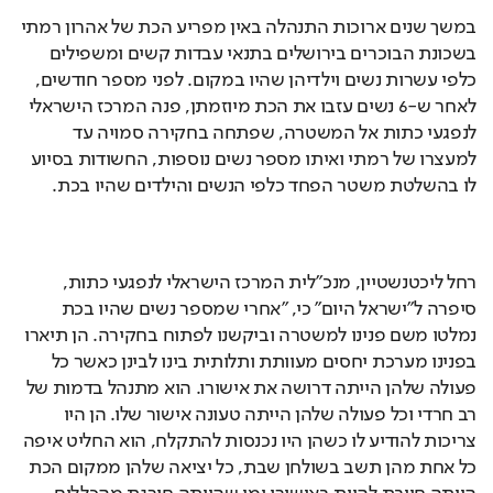
במשך שנים ארוכות התנהלה באין מפריע הכת של אהרון רמתי 
בשכונת הבוכרים בירושלים בתנאי עבדות קשים ומשפילים 
כלפי עשרות נשים וילדיהן שהיו במקום. לפני מספר חודשים, 
לאחר ש-6 נשים עזבו את הכת מיוזמתן, פנה המרכז הישראלי 
לנפגעי כתות אל המשטרה, שפתחה בחקירה סמויה עד 
למעצרו של רמתי ואיתו מספר נשים נוספות, החשודות בסיוע 
לו בהשלטת משטר הפחד כלפי הנשים והילדים שהיו בכת.
רחל ליכטנשטיין, מנכ״לית המרכז הישראלי לנפגעי כתות, 
סיפרה ל״ישראל היום״ כי, ״אחרי שמספר נשים שהיו בכת 
נמלטו משם פנינו למשטרה וביקשנו לפתוח בחקירה. הן תיארו 
בפנינו מערכת יחסים מעוותת ותלותית בינו לבינן כאשר כל 
פעולה שלהן הייתה דרושה את אישורו. הוא מתנהל בדמות של 
רב חרדי וכל פעולה שלהן הייתה טעונה אישור שלו. הן היו 
צריכות להודיע לו כשהן היו נכנסות להתקלח, הוא החליט איפה 
כל אחת מהן תשב בשולחן שבת, כל יציאה שלהן ממקום הכת 