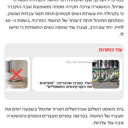
שניהל. המשטרה ערכה חקירה סמויה ומאומצת שבה התברר 
כי בקהילה חיו עשרות נשים וקטינים תחת תנאי עבדות ועושק. 
המתחם התנהל תחת 'ניצוחו' של החשוד המרכזי, בשנות ה-60 
לחייו. יחד עם הרב, נעצרו עוד שמונה נשים החשודות כי סייעו 
לו.
עוד כותרות
מערכת תרבות היום
|
8:32
מערכת
העיר במרכז שהכריזה: "מוציאים
לא 
את הקורקינטים החשמליים"
"הה
בית משפט השלום שבירושלים האריך אתמול בשבעה ימים את 
מעצרו של החשוד. בפרשה צפויים מעצרים נוספים והמשטרה 
גובה עוד עדויות.