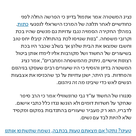
נציג המשטרה אמר אתמול בדיון כי הפרשה החלה לפני 
כחודשיים לאחר תלונה של המרכז הישראלי לנפגעי 
כתות
. 
במהלך החקירה הסמויה נגבו עדויות גם מנשים שהיו בכת 
וקרובי משפחה. "בנות שגויסו לכת בהתחלה קיבלו יחס טוב 
וחשבו שמצאו את הבית שלהן אך בשלב שכבר היו בכת 
בשיעורים של החשוד ושל מקורבות אליו לימדו אותן ביטול 
רצונות אישיים, ניתוק מהמשפחה ומחברים", אמר נציג 
המשטרה בדיון והוסיף כי היו שיעורים רבים שעסקו בגיהנום 
והפחדות. בין היתר, ישנן עדויות על כך שהכניסו את אצבעות 
הנשים לאש כדי שיבינו מה זה גיהנום.
סנגורו של החשוד עו"ד גבי טרונשווילי אמר כי הרב סיפר 
שנחקר על חשדות דומים ולא הוגשו נגדו כלל כתבי אישום. 
לדבריו, הוא רק מעביר שיעורים בהתנדבות במקום ומקפיד 
שלא להיות לבד עם נשים.
טעינו? נתקן! אם מצאתם טעות בכתבה, נשמח שתשתפו אותנו