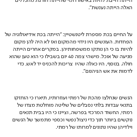
הייתה חייבת להיות באישורו ומי שהייתה חורגת מהכללים 
האלה הייתה נענשת".
על החיים בכת מספרת ליטנשטיין: "הייתה בכת אידיאולוגיה של 
הפחדות. העונשים היו נידוי מהמקום ואז לא היה להן מקום 
להיות בו כי הן נותקו ממשפחותיהן. במקרים אחרים הייתה 
מניעה של אוכל. מישהי צמה 40 יום בשבילו כי הוא טען שהוא 
חולה. בנוסף, היו כאלה שהיו  צריכות להכניס יד לאש, כדי 
לדמות את אש הגיהנום״.
הנשים שנחלצו מהכת של רמתי ועוזרותיו, תיארו כי הוחזקו 
בתנאי עבדות בלתי נסבלים של שליטה מוחלטת מצדו של 
רמתי, החשוד המרכזי בפרשה, וציינו כי היו בבית תנאים 
נוקשים ביותר תוך כדי ניצול נפשי וכספי מתמשך של הנשים 
וילדיהן שהיו נתונים למרותו של רמתי.