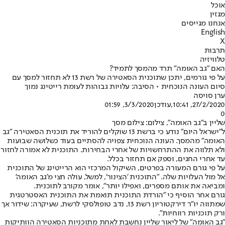
אוכל
מגזין
אנחנו מגייסים
English
X
תרבות
טלוויזיה
האם "גב האומה" תרד מהמסך לתמיד?
על פי גורמים, יתכן שתוכנית הסאטירה של רשת 13 לא תחזור למסך עם
סיום העונה הנוכחית • הסיבה: עלויות גבוהות לעומת רייטינג נמוך
ערן סויסה
27/2/2020, 10:41
,עודכן
3/3/2020, 01:59
0
שליין ב"גב האומה", צילום: צילום מסך
ל"ישראל היום" נודע כי ברשת 13 שוקלים להוריד את תוכנית הסאטירה "גב
האומה" מהמסך. העונה הנוכחית צפויה להסתיים בעוד כשלושה שבועות
ולא תלווה את ההתרחשויות של אחרי הבחירות. התוכנית לא אמורה לחזור
עד אחרי החגים, וספק אם תחזור בכלל.
על פי גורם המעורה בפרטים, השיקול המרכזי הוא הרייטינג של התוכנית
אל מול העלויות שלה. "התוכנית '‬הצינור', למשל, עולה חצי מ'גב האומה'
ומביאה את אותם מספרים, ואפילו יותר", אומר מקורב לתוכנית.
גורם אחר הוסיף כי "הורדת התוכנית תואמת את התוכנית האסטרטגית
שמתווה יו"ר דירקטוריון רשת 13, נדב טופולסקי לרשת, שעיקרה: שידור אך
ורק תוכניות רווחיות".
"גב האומה" של ליאור שליין נחשבת לאחת מתוכניות הסאטירה הוותיקות