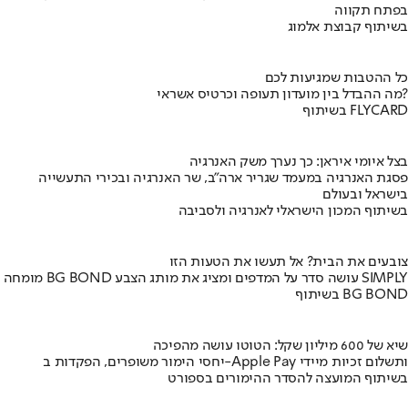
בפתח תקווה
בשיתוף קבוצת אלמוג
כל ההטבות שמגיעות לכם
מה ההבדל בין מועדון תעופה וכרטיס אשראי?
בשיתוף FLYCARD
בצל איומי איראן: כך נערך משק האנרגיה
פסגת האנרגיה במעמד שגריר ארה"ב, שר האנרגיה ובכירי התעשייה
בישראל ובעולם
בשיתוף המכון הישראלי לאנרגיה ולסביבה
צובעים את הבית? אל תעשו את הטעות הזו
מומחה BG BOND עושה סדר על המדפים ומציג את מותג הצבע SIMPLY
בשיתוף BG BOND
שיא של 600 מיליון שקל: הטוטו עושה מהפיכה
יחסי הימור משופרים, הפקדות ב-Apple Pay ותשלום זכיות מיידי
בשיתוף המועצה להסדר ההימורים בספורט