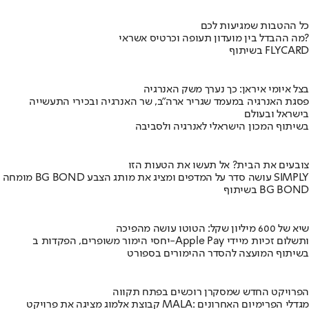
כל ההטבות שמגיעות לכם
מה ההבדל בין מועדון תעופה וכרטיס אשראי?
בשיתוף FLYCARD
בצל איומי איראן: כך נערך משק האנרגיה
פסגת האנרגיה במעמד שגריר ארה"ב, שר האנרגיה ובכירי התעשייה
בישראל ובעולם
בשיתוף המכון הישראלי לאנרגיה ולסביבה
צובעים את הבית? אל תעשו את הטעות הזו
מומחה BG BOND עושה סדר על המדפים ומציג את מותג הצבע SIMPLY
בשיתוף BG BOND
שיא של 600 מיליון שקל: הטוטו עושה מהפיכה
יחסי הימור משופרים, הפקדות ב-Apple Pay ותשלום זכיות מיידי
בשיתוף המועצה להסדר ההימורים בספורט
הפרויקט החדש שמסקרן רוכשים בפתח תקווה
קבוצת אלמוג מציגה את פרויקט MALA: מגדלי הפרימיום האחרונים