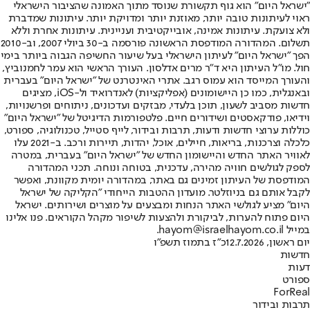
"ישראל היום" הוא גוף תקשורת שנוסד מתוך האמונה שהציבור הישראלי
ראוי לעיתונות טובה יותר, מאוזנת יותר ומדויקת יותר. עיתונות שמדברת
ולא צועקת. עיתונות אמינה, אובייקטיבית ועניינית. עיתונות אחרת וללא
תשלום. המהדורה המודפסת הראשונה פורסמה ב-30 ביולי 2007, וב-2010
הפך "ישראל היום" לעיתון הישראלי בעל שיעור החשיפה הגבוה ביותר בימי
חול. מו"ל העיתון היא ד"ר מרים אדלסון. העורך הראשי הוא עמר לחמנוביץ,
והעורך המייסד הוא עמוס רגב. אתרי האינטרנט של "ישראל היום" בעברית
ובאנגלית, כמו כן היישומונים (אפליקציות) לאנדרואיד ול-iOS, מציגים
חדשות מסביב לשעון, תוכן בלעדי, מבזקים ועדכונים, ניתוחים ופרשנויות,
וידיאו, פודקאסטים ושידורים חיים. פלטפורמות הדיגיטל של "ישראל היום"
כוללות ערוצי חדשות ודעות, תרבות ובידור, לייף סטייל, טכנולוגיה, ספורט,
כלכלה וצרכנות, בריאות, חיילים, אוכל, יהדות, תיירות ורכב. ב-2021 עלו
לאוויר האתר החדש והיישומון החדש של "ישראל היום" בעברית, במטרה
לספק לגולשים חוויה מהירה, עדכנית, בטוחה ונוחה. תכני המהדורה
המודפסת של העיתון זמינים גם באתר, במהדורה יומית מקוונת, ואפשר
לקבל אותם גם בניוזלטר. מועדון ההטבות הייחודי "הקליקה של ישראל
היום" מציע לגולשי האתר הנחות ומבצעים על מוצרים ושירותים. ישראל
היום פתוח להערות, לביקורת ולהצעות לשיפור מקהל הקוראים. פנו אלינו
במייל hayom@israelhayom.co.il.
יום ראשון, 12.7.2026
כ"ז בתמוז תשפ"ו
חדשות
דעות
ספורט
ForReal
תרבות ובידור