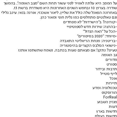
על המסך. היא עלתה לאוויר לפני עשור תחת השם "מצב האומה", בהמשך
שודרה בערוץ 10 ובחמש השנים האחרונות היא משודרת ברשת 13.
באחרונה הפאנל שלה כולל את שליין, ליאור אשכנזי, אורנה בנאי, עינב גלילי
וגם טאלנטים מתחלפים כמו גלית חוגי ומאור כהן.
•
קורונה? ב"הישרדות" לא מפחדים
•
בהרצה: שירות חדש לספוטיפיי
•
הכל על "האח הגדול"
•
מיוחד: "2020 בסיפורים"
•
בריטניה: מנחת הריאליטי התאבדה
•
נישואי הסלבס הקצרים בהיסטוריה
טעינו? נתקן! אם מצאתם טעות בכתבה, נשמח שתשתפו אותנו
גב האומה
מדורים
ספורט
תרבות ובידור
לייף סטייל
אוכל
תיירות
טכנולוגיה ומדע
הורוסקופ
ForReal
מגזין השבוע
דעות
חדשות בארץ
חדשות בעולם