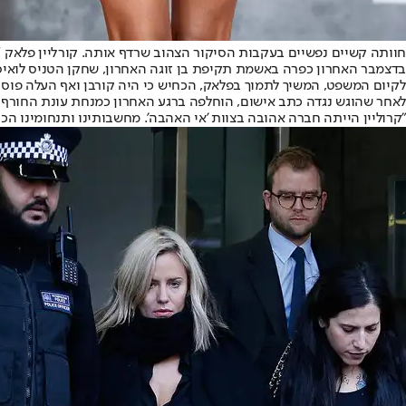
חוותה קשיים נפשיים בעקבות הסיקור הצהוב שרדף אותה. קורליין פלאק // צי
לקיום המשפט, המשיך לתמוך בפלאק, הכחיש כי היה קורבן ואף העלה פוסט 
לאחר שהוגש נגדה כתב אישום, הוחלפה ברגע האחרון כמנחת עונת החורף 
"קרוליין הייתה חברה אהובה בצוות 'אי האהבה'. מחשבותינו ותנחומינו הכנים יוצאים למ