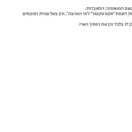
 מטעם המשפחה: התאבדות.
שונות דוגמת "אקס פקטור" ו"אי האהבה", והן בשל שורת האקסים