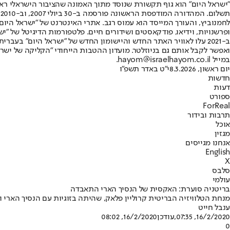
"ישראל היום" הוא גוף תקשורת שנוסד מתוך האמונה שהציבור הישראלי ראוי 
ת
ופרשנויות, וידיאו, פודקאסטים ושידורים חיים. פלטפורמות הדיגיטל של "ישרא
ב-2021 עלו לאוויר האתר החדש והיישומון החדש של "ישראל היום" בע
ואפשר לקבל אותם גם בניוזלטר. מועדון ההטבות הייחודי "הקליקה של ישרא
במייל hayom@israelhayom.co.il.
יום ראשון, 8.3.2026
י"ט באדר תשפ"ו
חדשות
דעות
ספורט
ForReal
תרבות ובידור
אוכל
מגזין
אנחנו מגייסים
English
X
סלבס
עולמי
בריטניה סוערת: האקסית של הנסיך הארי התאבדה
מנחת הטלוויזיה הבריטית קרוליין פלאק, שהיתה בזוגיות עם הנסיך הארי 
ענבל חייט
16/2/2020, 07:35
,עודכן
16/2/2020, 08:02
0