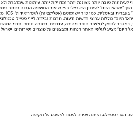
לעיתונות טובה יותר, מאוזנת יותר ומדויקת יותר. עיתונות שמדברת ולא צ
שלום. המהדורה המודפסת הראשונה פורסמה ב-30 ביולי 2007, וב-2010 הפך "ישראל היום" לעיתון הישראלי בעל שי
לחמנוביץ,
ל היום" כוללות ערוצי חדשות ודעות, תרבות ובידור, לייף סטייל, טכנולוגיה
ברית, במטרה לספק לגולשים חוויה מהירה, עדכנית, בטוחה ונוחה. תכני המה
ל היום" מציע לגולשי האתר הנחות ומבצעים על מוצרים ושירותים. ישראל 
ועם הארי סטיילס, הייתה צפויה לעמוד למשפט על תקיפה