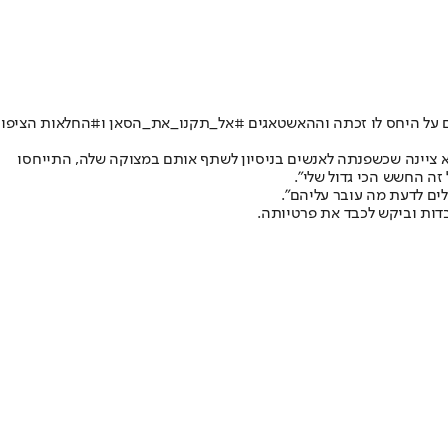
בזעם על היחס לו זכתה וההאשטאגים #אל_תקנו_את_הסאן ו#החלאות הציפו
היא ציינה שכשפנתה לאנשים בניסיון לשתף אותם במצוקה שלה, התייחסו
זה החשש הכי גדול שלי".
ים לדעת מה עובר עליהם".
ות וביקש לכבד את פרטיותה.