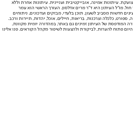
ועקת. עיתונות אמינה, אובייקטיבית ועניינית. עיתונות אחרת וללא
עור החשיפה הגבוה ביותר בימי חול. מו"ל העיתון היא ד"ר מרים אדלסון. העורך הראשי הוא עמר
 והעורך המייסד הוא עמוס רגב. אתרי האינטרנט של "ישראל היום" בעברית ובאנגלית, כמו כן היישומונים (אפליקציות) לאנדרואיד ול-iOS, מציגים חדשות מסביב לשעון, תוכן בלעדי, מבזקים ועדכונים, ניתוחים
, ספורט, כלכלה וצרכנות, בריאות, חיילים, אוכל, יהדות, תיירות ורכב.
דורה המודפסת של העיתון זמינים גם באתר, במהדורה יומית מקוונת,
היום פתוח להערות, לביקורת ולהצעות לשיפור מקהל הקוראים. פנו אלינו