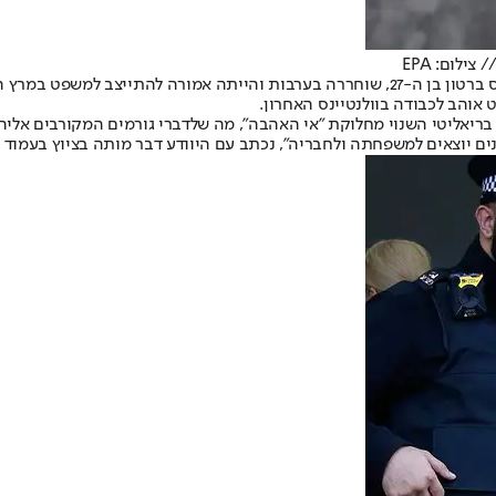
לום: EPA
בדצמבר האחרון כפרה באשמת תקיפת בן זוגה האחרון, שחקן הטניס לואיס ברטון בן ה-27, שוחררה
אוהב לכבודה בוולנטיינס האחרון.
בריאליטי השנוי מחלוקת "אי האהבה", מה שלדברי גורמים המקורבים אלי
שפחתה ולחבריה", נכתב עם היוודע דבר מותה בציוץ בעמוד הטוויטר של רשת ITV הבריטית