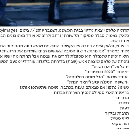
קרוליין פלאק יוצאת מדיון בבית המשפט, דצמבר 2019 // צילום: GettyImages
פלאק, כאמור, סבלה מסיקור תקשורתי נרחב ולרוב לא אוהד בצהובונים הב
את הרשת.
ב-2019, פלאק עצמה כתבה על הקשיים הנפשיים שהיא חווה מהסיקור 
אליה כמטרד. "אני מרגישה שזו הסיבה שאנשים רבים שומרים את הרגשות של
היא הוסיפה שלמזלה היא מסוגלת להרים את עצמה אבל תהתה מה יעשו אלה 
גופתה של פלאק נמצאה אמש (שבת) בדירתה בלונדון. עורך דין מטעם המ
•
הכל על "האח הגדול"
•
מיוחד: "2020 בסיפורים"
•
אוהד שרגאי: "הכל מוטה בטלוויזיה"
•
חשיפה: הנינג'ה יגיע ל"האח הגדול"
טעינו? נתקן! אם מצאתם טעות בכתבה, נשמח שתשתפו אותנו
בריטניה
הארי סטיילס
הנסיך הארי
התאבדות
מדורים
ספורט
דעות
תרבות ובידור
לייף סטייל
הורוסקופ