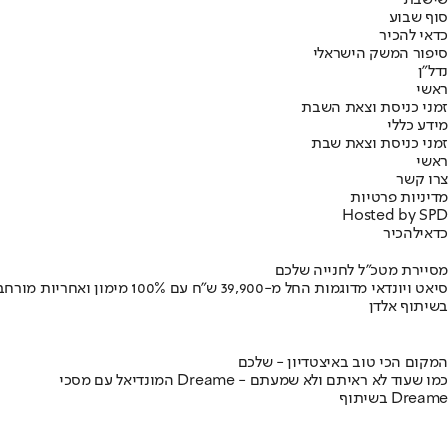
שישבת
סוף שבוע
כדאי להכיר
סיפור המשק הישראלי
נדל"ן
ראשי
זמני כניסת וצאת השבת
מידע כללי
זמני כניסת וצאת שבת
ראשי
צרו קשר
מדיניות פרטיות
Hosted by SPD
כדאי
להכיר
מסיירת מטכ"ל לחנייה שלכם
סיאט ויונדאי מדוגמות החל מ-39,900 ש״ח עם 100% מימון ואחריות מורחבת
בשיתוף אלדן
המקום הכי טוב באיצטדיון - שלכם
המונדיאל עם מסכי Dreame - כמו שעוד לא ראיתם ולא שמעתם
בשיתוף Dreame