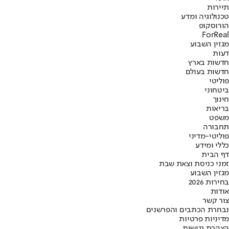
תיירות
טכנולוגיה ומדע
הורוסקופ
ForReal
מגזין השבוע
דעות
חדשות בארץ
חדשות בעולם
פוליטי
ביטחוני
חינוך
בריאות
משפט
תחבורה
פוליטי-מדיני
כללי ומידע
דף הבית
זמני כניסת וצאת שבת
מגזין השבוע
בחירות 2026
אודות
צור קשר
נבחרת הכתבים והפרשנים
מדיניות פרטיות
הצהרת נגישות