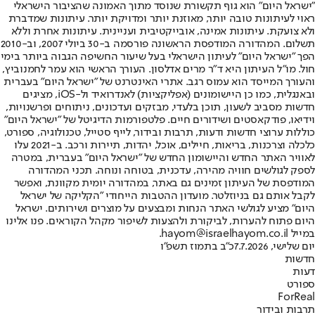
"ישראל היום" הוא גוף תקשורת שנוסד מתוך האמונה שהציבור הישראלי
ראוי לעיתונות טובה יותר, מאוזנת יותר ומדויקת יותר. עיתונות שמדברת
ולא צועקת. עיתונות אמינה, אובייקטיבית ועניינית. עיתונות אחרת וללא
תשלום. המהדורה המודפסת הראשונה פורסמה ב-30 ביולי 2007, וב-2010
הפך "ישראל היום" לעיתון הישראלי בעל שיעור החשיפה הגבוה ביותר בימי
חול. מו"ל העיתון היא ד"ר מרים אדלסון. העורך הראשי הוא עמר לחמנוביץ,
והעורך המייסד הוא עמוס רגב. אתרי האינטרנט של "ישראל היום" בעברית
ובאנגלית, כמו כן היישומונים (אפליקציות) לאנדרואיד ול-iOS, מציגים
חדשות מסביב לשעון, תוכן בלעדי, מבזקים ועדכונים, ניתוחים ופרשנויות,
וידיאו, פודקאסטים ושידורים חיים. פלטפורמות הדיגיטל של "ישראל היום"
כוללות ערוצי חדשות ודעות, תרבות ובידור, לייף סטייל, טכנולוגיה, ספורט,
כלכלה וצרכנות, בריאות, חיילים, אוכל, יהדות, תיירות ורכב. ב-2021 עלו
לאוויר האתר החדש והיישומון החדש של "ישראל היום" בעברית, במטרה
לספק לגולשים חוויה מהירה, עדכנית, בטוחה ונוחה. תכני המהדורה
המודפסת של העיתון זמינים גם באתר, במהדורה יומית מקוונת, ואפשר
לקבל אותם גם בניוזלטר. מועדון ההטבות הייחודי "הקליקה של ישראל
היום" מציע לגולשי האתר הנחות ומבצעים על מוצרים ושירותים. ישראל
היום פתוח להערות, לביקורת ולהצעות לשיפור מקהל הקוראים. פנו אלינו
במייל hayom@israelhayom.co.il.
יום שלישי, 7.7.2026
כ"ב בתמוז תשפ"ו
חדשות
דעות
ספורט
ForReal
תרבות ובידור