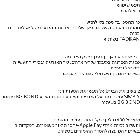
תנאי שימוש
כדאי
להכיר
כך תחסכו בחשמל בלי להזיע
מהפכת האנרגיה של תדיראן: שליטה, אבטחת מידע וניהול אקלים חכם
בבית
בשיתוף TADIRAN
בצל איומי איראן: כך נערך משק האנרגיה
פסגת האנרגיה במעמד שגריר ארה"ב, שר האנרגיה ובכירי התעשייה
בישראל ובעולם
בשיתוף המכון הישראלי לאנרגיה ולסביבה
צובעים את הבית? אל תעשו את הטעות הזו
מומחה BG BOND עושה סדר על המדפים ומציג את מותג הצבע SIMPLY
בשיתוף BG BOND
שיא של 600 מיליון שקל: הטוטו עושה מהפיכה
יחסי הימור משופרים, הפקדות ב-Apple Pay ותשלום זכיות מיידי
בשיתוף המועצה להסדר ההימורים בספורט