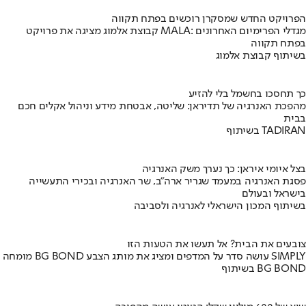
הפרויקט החדש שמסקרן רוכשים בפתח תקווה
קבוצת אלמוג מציגה את פרויקט MALA: מגדלי הפרימיום האחרונים
בפתח תקווה
בשיתוף קבוצת אלמוג
כך תחסכו בחשמל בלי להזיע
מהפכת האנרגיה של תדיראן: שליטה, אבטחת מידע וניהול אקלים חכם
בבית
בשיתוף TADIRAN
בצל איומי איראן: כך נערך משק האנרגיה
פסגת האנרגיה במעמד שגריר ארה"ב, שר האנרגיה ובכירי התעשייה
בישראל ובעולם
בשיתוף המכון הישראלי לאנרגיה ולסביבה
צובעים את הבית? אל תעשו את הטעות הזו
מומחה BG BOND עושה סדר על המדפים ומציג את מותג הצבע SIMPLY
בשיתוף BG BOND