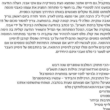
במקביל, גם חיים אתגר, שנמצא כעת בטורקיה עם אקי אבני, העלה הודעה
כמעט זהה לסטורי שלו, בו חשף כי מתחזה המציג את עצמו כאבני מנסה
לסחוט 15,000 שקלים מאנשים באותו התירוץ: מצוקה כספית.
"אין לי כ"כ הרבה זמן. אני נמצא בחוץ לארץ. חוזר חזרה ביום ראשון, צריך
טובה ענקית. נפלה לי בעיה קטנה קצת. בהפתעה. צריך למסור סכום של 15
אלף שקל ברמת השרון", כך נכתב בהודעה שנשלחה כביכול על ידי אבני.
במקרה של אבני, הנוכל המתחזה אף הגדיל והשאיר הודעה קולית בה ניסה
לחקות את קולו. פלס דאגה להזהיר את עוקביה כי מדובר במתחזה המנסה
לסחוט כספים וביקשה מהם לדווח על כך במידה שנפלו קורבן לניסיון
ההונאה. נכון לעכשיו לא ידוע אם נעשתה התחזות לסלבס נוספים או אם
קרובים אליהם נפלו קורבן לניסיון ההונאה, אך בהתבסס על ניסיון העבר
יש לשער כי פלס ואבני אינם היחידים.
•
הכי מתוק: הסלבס שסוגרים שנה דבש
•
בוטים וארדואניזציה: מילות השנה תשע"ט
•
שאקירה וג'ניפר לופז יופיעו במחצית הסופרבול
•
כל התרבות, הרכילות והבידור - עכשיו באינסטגרם!
טעינו? נתקן! אם מצאתם טעות בכתבה, נשמח שתשתפו אותנו
אקי אבני
הונאה
נוכלות
קרן פלס
מדורים
ספורט
תרבות ובידור
לייף סטייל
אוכל