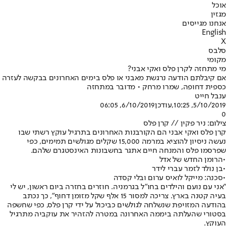
אוכל
מגזין
אנחנו מגייסים
English
X
סלבס
מקומי
מי מתחזה לקרן פלס ואקי אבני?
אם קיבלתם הודעה נרגשת מאבני או פלס בימים האחרונים בבקשה לעזרה
כספית דחופה, שמרו מרחק • מדובר במתחזה
ענבל חייט
5/10/2019, 10:25
,עודכן
6/10/2019, 06:05
0
צילום: ניר פקין // קרן פלס
קרן פלס ואקי אבני הם הקורבנות האחרונים בתרגיל עוקץ רשתי שבו
נעשה ניסיון להוציא במרמה 15,000 שקלים מגולשים תמימים, כפי
שפרסמו פלס והמנחה חיים אתגר בחשבונות האינסטגרם שלהם.
•
הרומן החדש של אדל
•
בן נולד לזמר עברי לידר
•
סכנה: מייקל לואיס ערום ובלי קסדה
"אני עם נועם והילדים בחו"ל בגרמניה. חוזרים בחזרה ביום ראשון, יש לי
בעיה קטנה בארץ. צריכה למסור 15 אלף שקל מזומן דחוף", כך נכתב
בהודעה המזויפת שנשלחה לגולשים כביכול על ידי קרן פלס, כפי שחשפה
בסטורי שהעלתה ביממה האחרונה במטרה להזהיר את עוקביה מתרגיל
העוקץ.