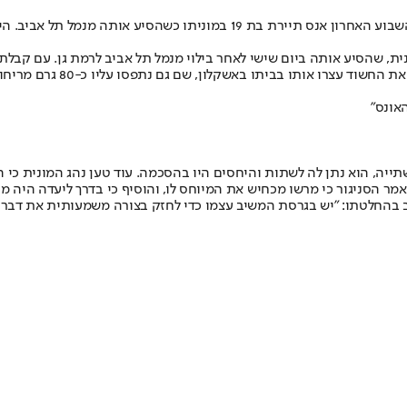
המשטרה עצרה אתמול (שלישי) נהג מונית בן 30 מאשקלון, בחשד שבסוף השבוע ה
נית, שהסיע אותה ביום שישי לאחר בילוי מנמל תל אביב לרמת גן. עם קב
רו אותו בביתו באשקלון, שם גם נתפסו עליו כ-80 גרם מריחואנה.
ה, הוא נתן לה לשתות והיחסים היו בהסכמה. עוד טען נהג המונית כי הוא 
ר הסניגור כי מרשו מכחיש את המיוחס לו, והוסיף כי בדרך ליעדה היה מ
תב בהחלטתו: "יש בגרסת המשיב עצמו כדי לחזק בצורה משמעותית את דברי