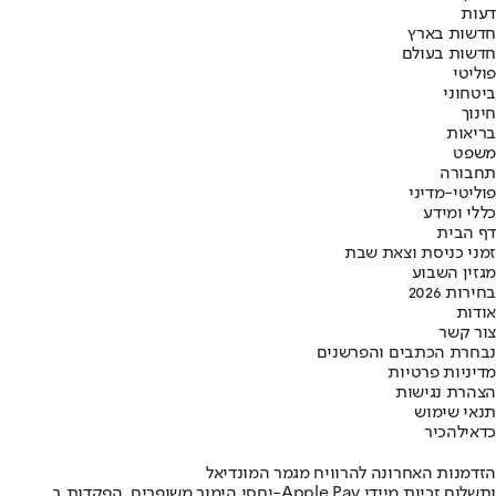
דעות
חדשות בארץ
חדשות בעולם
פוליטי
ביטחוני
חינוך
בריאות
משפט
תחבורה
פוליטי-מדיני
כללי ומידע
דף הבית
זמני כניסת וצאת שבת
מגזין השבוע
בחירות 2026
אודות
צור קשר
נבחרת הכתבים והפרשנים
מדיניות פרטיות
הצהרת נגישות
תנאי שימוש
כדאי
להכיר
הזדמנות האחרונה להרוויח מגמר המונדיאל
יחסי הימור משופרים, הפקדות ב-Apple Pay ותשלום זכיות מיידי