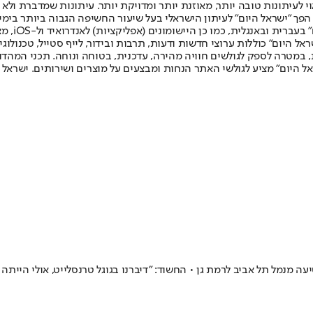
לעיתונות טובה יותר, מאוזנת יותר ומדויקת יותר. עיתונות שמדברת ולא צ
שלום. המהדורה המודפסת הראשונה פורסמה ב-30 ביולי 2007, וב-2010 הפך "ישראל היום" לעיתון הישראלי בעל שי
לחמנוביץ,
ל היום" כוללות ערוצי חדשות ודעות, תרבות ובידור, לייף סטייל, טכנולוגיה
ברית, במטרה לספק לגולשים חוויה מהירה, עדכנית, בטוחה ונוחה. תכני המה
ל היום" מציע לגולשי האתר הנחות ומבצעים על מוצרים ושירותים. ישראל 