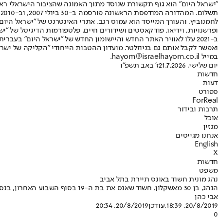
"ישראל היום" הוא גוף תקשורת שנוסד מתוך האמונה שהציבור הישראלי ראוי 
ת
ופרשנויות, וידיאו, פודקאסטים ושידורים חיים. פלטפורמות הדיגיטל של "ישרא
ב-2021 עלו לאוויר האתר החדש והיישומון החדש של "ישראל היום" בע
ואפשר לקבל אותם גם בניוזלטר. מועדון ההטבות הייחודי "הקליקה של ישרא
במייל hayom@israelhayom.co.il.
יום שלישי, 21.7.2026
ז' באב תשפ"ו
חדשות
דעות
ספורט
ForReal
תרבות ובידור
אוכל
מגזין
אנחנו מגייסים
English
X
חדשות
משפט
נהג מונית חשוד באונס תיירת בתל אביב
הנהג, בן 30 מאשקלון, חשוד שאנס את בת ה-19 בסוף השבוע האחרון, בנסיעה מנמל תל אביב לרמת גן • החשוד: "דיברנו בגוגל טרנסלייט, אולי הייתה אי הבנה"
אבי כהן
20/8/2019, 18:39
,עודכן
20/8/2019, 20:34
0