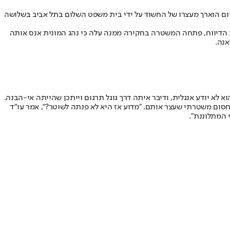
אחרון אנס תיירת בת 19 במוניתו כשהסיע אותה מנמל תל אביב. היום הוארך מעצרו של החשוד על ידי בית משפט השלום בתל אביב בשלושה
לת הדיווח, פתחה המשטרה בחקירה ממנה עלה כי נהג המונית אנס אותה
לא יודע אנגלית, ודיבר איתה דרך גוגל תרגום וייתכן שהייתה אי-הבנה.
חסום משטרתי שעצר אותם. "מדוע אז היא לא פנתה לשוטר?", אמר עו"ד
 המתלוננת".