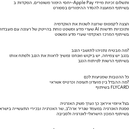
יחסי הימור משופרים, הפקדות ב-Apple Pay ותשלום זכיות מיידי
בשיתוף המועצה להסדר ההימורים בספורט
הצצה לקמפוס שרוצה לשנות את האקדמיה
שערי מדע ומשפט נוחת בהייטק של רעננה עם מעבדות AI ותוכניות חדשות
בשיתוף המרכז האקדמי שערי מדע ומשפט
מה מבטיח נתניהו לתושבי הנגב?
בנגב יש צמיחה, יש ביקוש ואנחנו נמשיך לראות את הנגב ולפתח אותו
בשיתוף הרשות לפיתוח הנגב
כל ההטבות שמגיעות לכם
מה ההבדל בין מועדון תעופה וכרטיס אשראי?
בשיתוף FLYCARD
בצל איומי איראן: כך נערך משק האנרגיה
פסגת האנרגיה במעמד שגריר ארה"ב, שר האנרגיה ובכירי התעשייה בישראל
בשיתוף המכון הישראלי לאנרגיה ולסביבה