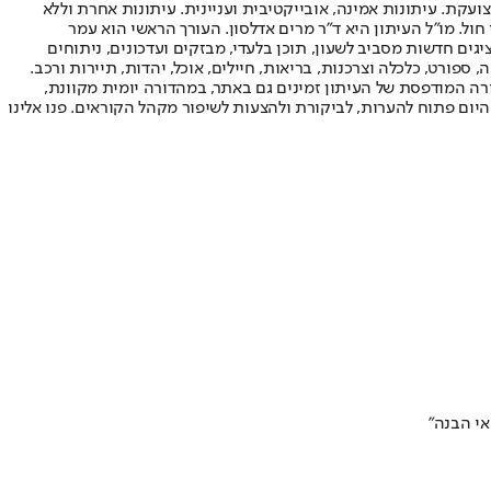
ועקת. עיתונות אמינה, אובייקטיבית ועניינית. עיתונות אחרת וללא
עור החשיפה הגבוה ביותר בימי חול. מו"ל העיתון היא ד"ר מרים אדלסון. העורך הראשי הוא עמר
 והעורך המייסד הוא עמוס רגב. אתרי האינטרנט של "ישראל היום" בעברית ובאנגלית, כמו כן היישומונים (אפליקציות) לאנדרואיד ול-iOS, מציגים חדשות מסביב לשעון, תוכן בלעדי, מבזקים ועדכונים, ניתוחים
, ספורט, כלכלה וצרכנות, בריאות, חיילים, אוכל, יהדות, תיירות ורכב.
דורה המודפסת של העיתון זמינים גם באתר, במהדורה יומית מקוונת,
היום פתוח להערות, לביקורת ולהצעות לשיפור מקהל הקוראים. פנו אלינו