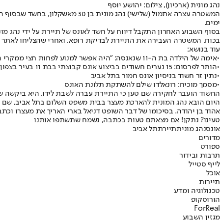
נהג מונית (ארכיון), צילום: יהושע יוסף
ימים.
בסוף השבוע האחרון התקבל דיווח על חשד לאונס של תיירת על ידי נהג מו
בכוח. המשטרה העבירה את התיירת לבדיקת רופא, ואחרי שהצליחו לאתר את החשוד עצ
עוד בנושא:
•
אימה של הילדה בת ה-11 שנאנסה: "היה אפשר למנוע לפחות חצי ממקרי האונס"
•
הותר לפרסום: 15 נערים חשודים בביצוע אונס קבוצתי בבת 11 בעיר בצפון
•
נתין זר חשוד בניסיון אונס חמור בתל אביב
•
מסמך מוכיח: רונאלדו שילם להשתקת תלונת האונס
החשוד הועבר לחקירה שם טען כי התיירת עברה לשבת לידו, היא ביקשה שתיי
היום הובא נהג המונית להארכת מעצר בבית משפט השלום בתל אביב, שם אמ
אהוד בן יהודה. בסיכומו של דבר השופט דניאל בארי האריך את מעצרו וכ
טעינו? נתקן! אם מצאתם טעות בכתבה, נשמח שתשתפו אותנו
אונס
נהג מונית
תיירת
תל אביב
מדורים
ספורט
תרבות ובידור
לייף סטייל
אוכל
תיירות
טכנולוגיה ומדע
הורוסקופ
ForReal
מגזין השבוע