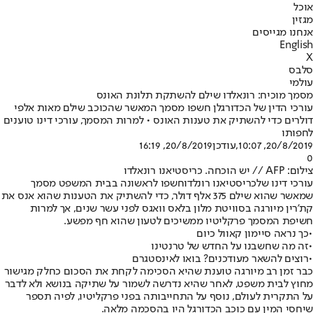
אוכל
מגזין
אנחנו מגייסים
English
X
סלבס
עולמי
מסמך מוכיח: רונאלדו שילם להשתקת תלונת האונס
עורכי הדין של הכדורגלן חשפו מסמך המאשר שהכוכב שילם מאות אלפי
דולרים כדי להשתיק את טענות האונס • למרות המסמך, עורכי דינו טוענים
לחפותו
20/8/2019, 10:07
,עודכן
20/8/2019, 16:19
0
צילום: AFP // יש הוכחה. כריסטיאנו רונאלדו
עורכי דינו של
כריסטיאנו רונלדו
חשפו לראשונה בבית המשפט מסמך
שמאשר שהוא שילם 375 אלף דולר, כדי להשתיק את הטענות שהוא אנס את
קת'רין מיורגה בסוויטת מלון בלאס וואגס לפני עשר שנים, אך למרות
חשיפת המסמך פרקליטיו ממשיכים לטעון שהוא חף מפשע.
•
כך נראה סיימון קאוול כיום
•
זה מה שחשבנו על החדש של טרנטינו
•
רוצים להשאר מעודכנים? בואו לאינסטגרם
כבר זמן רב מיורגה טוענת שהיא הסכימה לקחת את הסכום כחלק מגישור
מחוץ לבית משפט, לאחר שהיא נדרשה לשמור על שתיקה בנושא ולא לדבר
על התקרית לעולם, נוסף על התחייבותה בפני פרקליטיו, לפיה תספר
שיחסי המין עם כוכב הכדורגל היו בהסכמה מלאה.