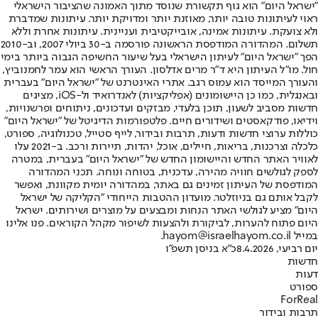
"ישראל היום" הוא גוף תקשורת שנוסד מתוך האמונה שהציבור הישראלי
ראוי לעיתונות טובה יותר, מאוזנת יותר ומדויקת יותר. עיתונות שמדברת
ולא צועקת. עיתונות אמינה, אובייקטיבית ועניינית. עיתונות אחרת וללא
תשלום. המהדורה המודפסת הראשונה פורסמה ב-30 ביולי 2007, וב-2010
הפך "ישראל היום" לעיתון הישראלי בעל שיעור החשיפה הגבוה ביותר בימי
חול. מו"ל העיתון היא ד"ר מרים אדלסון. העורך הראשי הוא עמר לחמנוביץ,
והעורך המייסד הוא עמוס רגב. אתרי האינטרנט של "ישראל היום" בעברית
ובאנגלית, כמו כן היישומונים (אפליקציות) לאנדרואיד ול-iOS, מציגים
חדשות מסביב לשעון, תוכן בלעדי, מבזקים ועדכונים, ניתוחים ופרשנויות,
וידיאו, פודקאסטים ושידורים חיים. פלטפורמות הדיגיטל של "ישראל היום"
כוללות ערוצי חדשות ודעות, תרבות ובידור, לייף סטייל, טכנולוגיה, ספורט,
כלכלה וצרכנות, בריאות, חיילים, אוכל, יהדות, תיירות ורכב. ב-2021 עלו
לאוויר האתר החדש והיישומון החדש של "ישראל היום" בעברית, במטרה
לספק לגולשים חוויה מהירה, עדכנית, בטוחה ונוחה. תכני המהדורה
המודפסת של העיתון זמינים גם באתר, במהדורה יומית מקוונת, ואפשר
לקבל אותם גם בניוזלטר. מועדון ההטבות הייחודי "הקליקה של ישראל
היום" מציע לגולשי האתר הנחות ומבצעים על מוצרים ושירותים. ישראל
היום פתוח להערות, לביקורת ולהצעות לשיפור מקהל הקוראים. פנו אלינו
במייל hayom@israelhayom.co.il.
יום רביעי, 8.4.2026
כ"א בניסן תשפ"ו
חדשות
דעות
ספורט
ForReal
תרבות ובידור