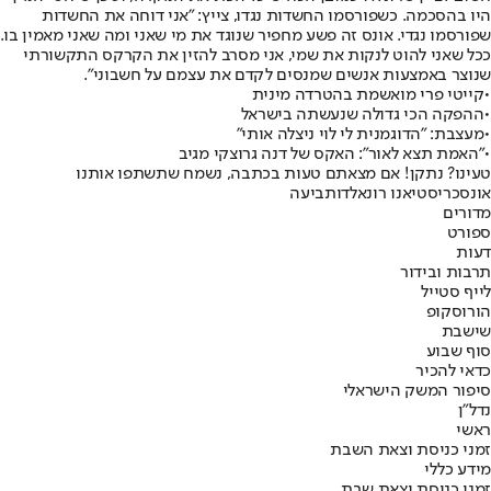
היו בהסכמה. כשפורסמו החשדות נגדו, צייץ: "אני דוחה את החשדות
שפורסמו נגדי. אונס זה פשע מחפיר שנוגד את מי שאני ומה שאני מאמין בו.
ככל שאני להוט לנקות את שמי, אני מסרב להזין את הקרקס התקשורתי
שנוצר באמצעות אנשים שמנסים לקדם את עצמם על חשבוני".
•
קייטי פרי מואשמת בהטרדה מינית
•
ההפקה הכי גדולה שנעשתה בישראל
•
מעצבת: "הדוגמנית לי לוי ניצלה אותי"
•
"האמת תצא לאור": האקס של דנה גרוצקי מגיב
טעינו? נתקן! אם מצאתם טעות בכתבה, נשמח שתשתפו אותנו
אונס
כריסטיאנו רונאלדו
תביעה
מדורים
ספורט
דעות
תרבות ובידור
לייף סטייל
הורוסקופ
שישבת
סוף שבוע
כדאי להכיר
סיפור המשק הישראלי
נדל"ן
ראשי
זמני כניסת וצאת השבת
מידע כללי
זמני כניסת וצאת שבת