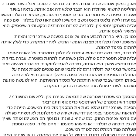
ואכן, במשך שמונה שנים עמדה מיורגה בתנאי ההסכם, אבל בשנה שעברה
החליטה לחשוף שרונלדו הוא הגבר שלכאורה אנס אותה. בראיון בשנה
שעברה סיפרה לעיתונאי הגרמני כריסטוף ווינטרבאך, שהיא ורונאלדו נפגשו
במועדון לילה בלאס ווגאס ומשם המשיכו לפנטהאוז שלו במלון - שם כפה
עליה השחקן יחסי מין. לדבריה, למרות צרחותיה ובקשותיה שיפסיק, הוא
המשיך לאנוס אותה.
כמו כן, היא בחרה לתבוע אותו על אונס בטענה שעורכי דינו והצוות
המשפטי שלו ניצלו את מצבה הנפשי הרגיש לאחר המקרה, כדי לאלץ אותה
לחתום בניגוד לרצונה.
לדבריה, מיד כשהבינו שהיא עומדת להתלונן במשטרה על האונס איימו
עליה שלא תספר להם מילה, ולכן כשהגיעה לתחנת משטרה, עברה בדיקת
אונס ונמצא שאכן היא נאנסה, סירבה להגיד לחוקרים מי הגבר שעשה זאת.
בהמשך נציגיו של רונלדו גרמו לה להבין שהם מנסים לפצות אותה על
החבלות הגופניות שהיא כביכול ספגה במהלך האונס, והיא לא הבינה
באותו הזמן שבכך שהיא חותמת על מסמך ההשתקה, היא למעשה מונעת
מעצמה לשתף פעולה עם המשטרה בחקר המקרה.
המסמך המשטרתי שמראה שהתבצעה עבירת מין, ללא שם החשוד //
מתוך האינסטגרם של העיתונאי כריסטוף ווינטרבאך
הסיבה שעורכי דינו שלפו כעת את המסמך מול בית המשפט, הייתה כדי
להראות שבמסמך עצמו אין דרישה ישירה שהמתלוננת לא תשתף פעולה
עם גורמי אכיפת החוק, כמו שהיא טוענת, ובנוסף הם האשימו אותה שאין
לה כל הוכחה שרונלדו - או מישהו מטעמו - איים עליה, טענה נוספת
שעלתה מצד המתלוננת לאורך המשפט.
חשוב לציין שרונלדו כמובן הכחיש כל העת את המקרה, וטען שיחסי המין