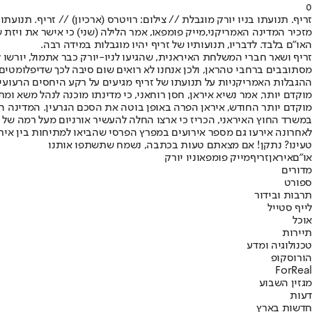
0
זריף. תנועתו בניו יורק מוגבלת // צילום: רויטרס (ארכיון) // זריף. תנועתו 
מזכיר המדינה האמריקני,
מייק פומפאו
, אמר הלילה (שני) כי אישר את ויזת
האו"ם בלבד. לדבריו, תנועותיו של זריף יהיו מוגבלות במידה רבה.
זריף ושאר חברי המשלחת האיראנית, שהגיעו לניו-יורק כבר אתמול, יורשו ל
מסתובבים ברחבי טהראן, ולכן אנחנו לא רואים שום סיבה לכך שדיפלומטים 
ההגבלות האמריקניות על תנועתו של זריף מגיעים על רקע היחסים הרעועים
מוקדם יותר, אמר נשיא איראן, חסן רוחאני, כי מדינתו מוכנה לנהל משא ומ
במשרד החוץ האיראני, הכריז כי ארצו החלה להעשיר אורניום מעל רמה של 3.67% אחוזים של חומר רדיואקטיבי, הקבועה בהסכם הגרעין.
לאחרונה אירעו גם מספר אירועים במפרץ הפרסי שהביאו למתיחות בין אירא
טעינו? נתקן! אם מצאתם טעות בכתבה, נשמח שתשתפו אותנו
או"ם
איראן
זריף
מייק פומפאו
ניו יורק
מדורים
ספורט
תרבות ובידור
לייף סטייל
אוכל
תיירות
טכנולוגיה ומדע
הורוסקופ
ForReal
מגזין השבוע
דעות
חדשות בארץ