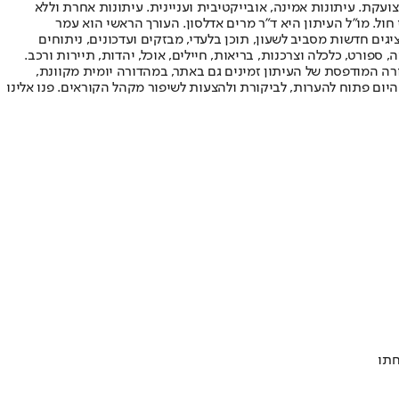
ועקת. עיתונות אמינה, אובייקטיבית ועניינית. עיתונות אחרת וללא
עור החשיפה הגבוה ביותר בימי חול. מו"ל העיתון היא ד"ר מרים אדלסון. העורך הראשי הוא עמר
 והעורך המייסד הוא עמוס רגב. אתרי האינטרנט של "ישראל היום" בעברית ובאנגלית, כמו כן היישומונים (אפליקציות) לאנדרואיד ול-iOS, מציגים חדשות מסביב לשעון, תוכן בלעדי, מבזקים ועדכונים, ניתוחים
, ספורט, כלכלה וצרכנות, בריאות, חיילים, אוכל, יהדות, תיירות ורכב.
דורה המודפסת של העיתון זמינים גם באתר, במהדורה יומית מקוונת,
היום פתוח להערות, לביקורת ולהצעות לשיפור מקהל הקוראים. פנו אלינו
חתו