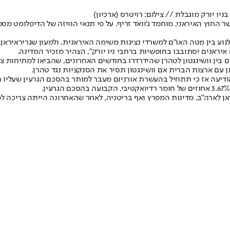
בניו יורק מוגבלת // צילום: רויטרס (ארכיון)
 שר החוץ האיראני, מוחמד ג'וואד זריף. על פי תנאי הוויזה של הדיפלומט מ
נוע בין מטה האו"ם למשרדי נציגות משימה האיראנית, ולמעון שגריר
איראן
ב
איראנים יסתובבו בחופשיות ברחבי ניו יורק", הצהיר מזכיר המדינה.
 בין וושינגטון לטהרן שהידרדרו בחודשים האחרונים, שהביאו למתיחות צ
תן עם ארצות הברית אם וושינגטון תסיר את הסנקציות נגד טהרן.
ן לארה"ב, מדינות המפרץ ואף בריטניה, לאחר שהאחרונה הייתה צריכה לפ