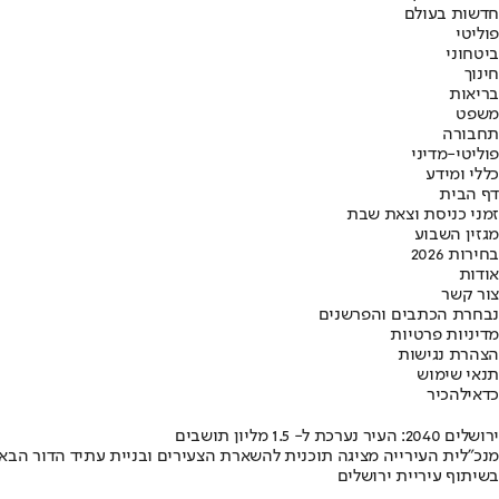
חדשות בעולם
פוליטי
ביטחוני
חינוך
בריאות
משפט
תחבורה
פוליטי-מדיני
כללי ומידע
דף הבית
זמני כניסת וצאת שבת
מגזין השבוע
בחירות 2026
אודות
צור קשר
נבחרת הכתבים והפרשנים
מדיניות פרטיות
הצהרת נגישות
תנאי שימוש
כדאי
להכיר
ירושלים 2040: העיר נערכת ל- 1.5 מליון תושבים
מנכ"לית העירייה מציגה תוכנית להשארת הצעירים ובניית עתיד הדור הבא
בשיתוף עיריית ירושלים