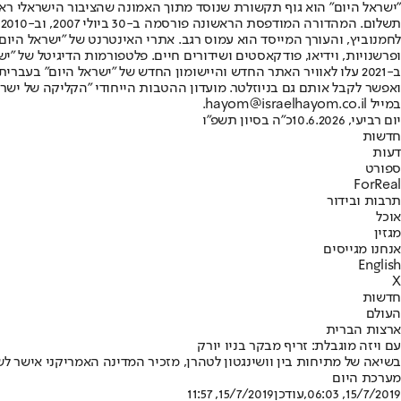
"ישראל היום" הוא גוף תקשורת שנוסד מתוך האמונה שהציבור הישראלי ראוי 
ת
ופרשנויות, וידיאו, פודקאסטים ושידורים חיים. פלטפורמות הדיגיטל של "ישרא
ב-2021 עלו לאוויר האתר החדש והיישומון החדש של "ישראל היום" בע
ואפשר לקבל אותם גם בניוזלטר. מועדון ההטבות הייחודי "הקליקה של ישרא
במייל hayom@israelhayom.co.il.
יום רביעי, 10.6.2026
כ"ה בסיון תשפ"ו
חדשות
דעות
ספורט
ForReal
תרבות ובידור
אוכל
מגזין
אנחנו מגייסים
English
X
חדשות
העולם
ארצות הברית
עם ויזה מוגבלת: זריף מבקר בניו יורק
בשיאה של מתיחות בין וושינגטון לטהרן, מזכיר המדינה האמריקני אישר לש
מערכת היום
15/7/2019, 06:03
,עודכן
15/7/2019, 11:57