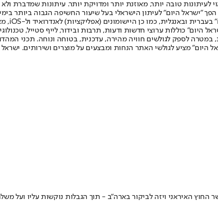
לעיתונות טובה יותר, מאוזנת יותר ומדויקת יותר. עיתונות שמדברת ולא צ
שלום. המהדורה המודפסת הראשונה פורסמה ב-30 ביולי 2007, וב-2010 הפך "ישראל היום" לעיתון הישראלי בעל שי
לחמנוביץ,
ל היום" כוללות ערוצי חדשות ודעות, תרבות ובידור, לייף סטייל, טכנולוגיה
ברית, במטרה לספק לגולשים חוויה מהירה, עדכנית, בטוחה ונוחה. תכני המה
ל היום" מציע לגולשי האתר הנחות ומבצעים על מוצרים ושירותים. ישראל 
ר החוץ האיראני ויזה לביקור בארה"ב - תוך הגבלות נוקשות עליו ועל משל