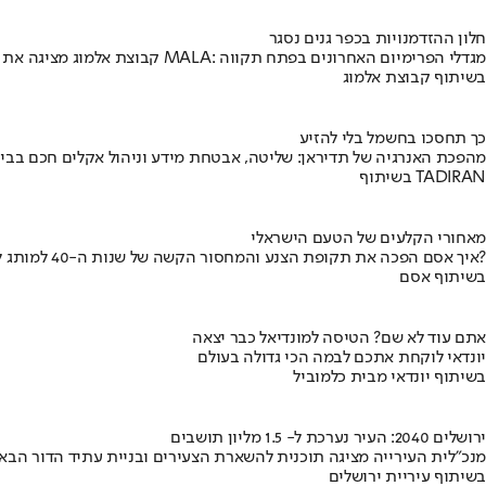
חלון ההזדמנויות בכפר גנים נסגר
קבוצת אלמוג מציגה את פרויקט MALA: מגדלי הפרימיום האחרונים בפתח תקווה
בשיתוף קבוצת אלמוג
כך תחסכו בחשמל בלי להזיע
מהפכת האנרגיה של תדיראן: שליטה, אבטחת מידע וניהול אקלים חכם בבי
בשיתוף TADIRAN
מאחורי הקלעים של הטעם הישראלי
איך אסם הפכה את תקופת הצנע והמחסור הקשה של שנות ה-40 למותג לאומי?
בשיתוף אסם
אתם עוד לא שם? הטיסה למונדיאל כבר יצאה
יונדאי לוקחת אתכם לבמה הכי גדולה בעולם
בשיתוף יונדאי מבית כלמוביל
ירושלים 2040: העיר נערכת ל- 1.5 מליון תושבים
מנכ"לית העירייה מציגה תוכנית להשארת הצעירים ובניית עתיד הדור הבא
בשיתוף עיריית ירושלים