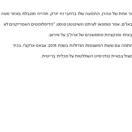
ספר אחת של טהרן, התנועה שלו ברחבי ניו יורק, תהייה מוגבלת באזור מטה
או"ם, אמר פומפאו לעיתון וושינגטון פוסט. "הדיפלומטים האמריקנים לא
באית וסנקציות מתמשכים של ארה"ב על איראן.
מוקדם יותר החודש, איראן הפרה באופן בוטה את הסכם הגרעין. המדינה הודיעה אז כי תתחיל בהעשרת אורניום מעבר למותר בהסכם הגרעין שעליו חתמה עם ששת המעצמות הגדולות בשנת 2015. עבאס ארקצ'י, בכיר
עול צבאית נגד
ניסיון השתלטות על מכלית בריטית
.