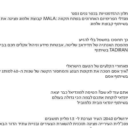
חלון ההזדמנויות בכפר גנים נסגר
קבוצת אלמוג מציגה את פרויקט MALA: מגדלי הפרימיום האחרונים בפתח תקווה
בשיתוף קבוצת אלמוג
כך תחסכו בחשמל בלי להזיע
מהפכת האנרגיה של תדיראן: שליטה, אבטחת מידע וניהול אקלים חכם בבי
בשיתוף TADIRAN
מאחורי הקלעים של הטעם הישראלי
איך אסם הפכה את תקופת הצנע והמחסור הקשה של שנות ה-40 למותג לאומי?
בשיתוף אסם
אתם עוד לא שם? הטיסה למונדיאל כבר יצאה
יונדאי לוקחת אתכם לבמה הכי גדולה בעולם
בשיתוף יונדאי מבית כלמוביל
ירושלים 2040: העיר נערכת ל- 1.5 מליון תושבים
מנכ"לית העירייה מציגה תוכנית להשארת הצעירים ובניית עתיד הדור הבא