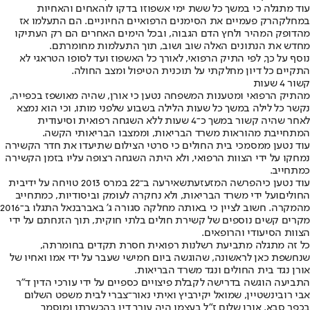
עוד מתגלה כי במשך כל ששת ימי אשפוזו בדקו לו
האחים והאחיות
במחלקה
רק פעמיים את הסימנים הרפואיים החיוניים. הם התעלמו אז
מהדופק המהיר ולחץ הדם הגבוה, ובכל הימים האחרים הם רק העתיקו
מחדש את הנתונים האלה שוב ושוב, תוך התעלמות מחומרתם.
נוסף על כך, לפי התיק הרפואי, לאורך כל האשפוז ועד לסופו הטראגי לא
התקיים כל דיון מחלקתי על תוכנית הטיפול ומצב החולה.
קשור 4 שעות
מהתיק הרפואי ומטענות המשפחה נטען כי אורן, שהיה מאושפז בכפייה,
נקשר כל לילה במשך כל שעות הלילה בשבוע שלפני מותו, וכי הוא נמצא
לאחר שהיה קשור במשך כ־4 שעות ללא השגחה רפואית וסיעודית
המתחייבת מהוראות משרד הבריאות, וממצבו הבריאותי הקשה.
עוד נטען ממסמכי בית החולים כי סרטי הצילום שתיעדו את חדר הקשירה
נמחקו על ידי הצוות הרפואי, ולא היתה השגחה רצופה עליו בזמן הקשירה
כמתחייב.
עוד נטען כי
הפרשה המזעזעת
שאירעה ב־22 במרס 2013 טויחה על ידי
בית
החולים
ועל ידי משרד הבריאות, ולא נחקרה לעומק וביסודיות, כמתחייב
מהמקרה. חשוב לציין כי באותה מחלקה סגורה ג' באברבנאל התגלו ב־2016
מקרים קשים נוספים של קשירת חולים בלתי חוקית, תוך הזנחתם על ידי
הצוות הסיעודי והרופאים.
כל זה מתגלה מתביעת רשלנות רפואית חסרת תקדים בחומרתה,
שנחשפת כאן לראשונה, שהוגשה ביום חמישי שעבר על ידי אמו ואחיו של
אורן נגד בית החולים ונגד משרד הבריאות.
התביעה הוגשה בדרישה לקבלת פיצויים כספיים על ידי עורכי הדין ד"ר
אבי רובינשטיין, שמואל יקירביץ ואיתי נאור־צברי לבית משפט השלום
בכפר סבא. אורן שלום ז"ל בעצמו היה עורך דין בהכשרתו ומוסמך