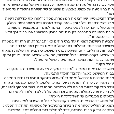
מוגברים שישקפו את סלידתו מחומרת המעשים ומחדלי הצוות הרפואי,
שלא עשה דבר על מנת להשגיח ולשמור על גופו וחייו של אורן, כאשר מותו
היה בר מניעה של ממש, באמצעים פשוטים של השגחה והקפדה על טיפול
ראוי".
עו"ד רובינשטיין, שמייצג את המשפחה, מסר כי "אורן מת מדלקת ריאות
מבלי שיאובחן ויטופל בזמן שהיה קשור בארבע גפיו מספר ימים, כחלק
מהטיפול לו זכה כחולה פסיכיאטרי בניגוד למתחייב ממקצוע הרפואה.
סיבת הפטירה התבררה רק בנתיחה במכון המשפטי אבו כביר, וכך נודע
הדבר למשפחה".
"תביעת רשלנות רפואית נגד בתי חולים כמו תביעה זו, הן חיוניות במטרה
שמשרד הבריאות והנהלות בתי החולים ידאגו באופן ראוי הרבה יותר
לבטיחות החולים. זו גם השקפת בתי המשפט, כי תביעות רשלנות רפואית
הן אמצעי בקרה משפטי בעל חשיבות, המשמש אמצעי הגנה, באופן עקיף
אמנם, על בריאות הציבור מפני טיפול כושל ומוטעה".
"נוהל תקין"
ממשרד הבריאות נמסר כי "מדובר במקרה מצער, והמשרד יגיב כמקובל
בבית המשפט כאשר יתקבלו חומרי התביעה".
מבית החולים אברבנאל נמסר כי "האירוע תוחקר ונמצא כי ניהול המקרה
היה תקין. על פי דו"ח הנתיחה של המרכז הלאומי לרפואה משפטית, מותו
נגרם מדלקת ריאות חריפה ולא כתוצאה מההגבלה. בעת ובסמוך לפטירתו,
לא היה ידוע על מחלות גופניות, וכן המטופל ז"ל לא התלונן ולא נמצאו
תסמינים המעידים על חשד לדלקת ריאות".
"על פי
משרד הבריאות
, הנציב הקודם של קבילות הציבור למקצועות
רפואיים החליט לסגור את הבירור בהסתמך על מסקנות התחקיר הפנימי.
המקרה נבדק בבית החולים, דווח להנהלת בית החולים דאז, והמלצות