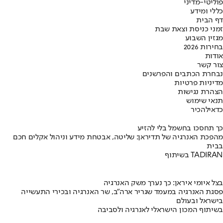
פוליטי-מדיני
כללי ומידע
דף הבית
זמני כניסת וצאת שבת
מגזין השבוע
בחירות 2026
אודות
צור קשר
נבחרת הכתבים והפרשנים
מדיניות פרטיות
הצהרת נגישות
תנאי שימוש
כדאי
להכיר
כך תחסכו בחשמל בלי להזיע
מהפכת האנרגיה של תדיראן: שליטה, אבטחת מידע וניהול אקלים חכם
בבית
בשיתוף TADIRAN
בצל איומי איראן: כך נערך משק האנרגיה
פסגת האנרגיה במעמד שגריר ארה"ב, שר האנרגיה ובכירי התעשייה
בישראל ובעולם
בשיתוף המכון הישראלי לאנרגיה ולסביבה