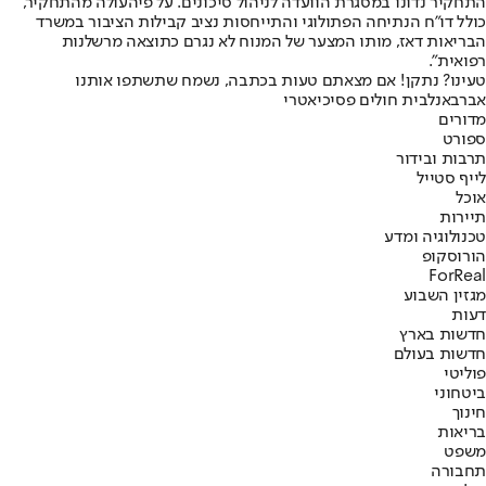
התחקיר נדונו במסגרת הוועדה לניהול סיכונים. על פי
העולה מהתחקיר
,
כולל דו"ח הנתיחה הפתולוגי והתייחסות נציב קבילות הציבור במשרד
הבריאות דאז, מותו המצער של המנוח לא נגרם כתוצאה מרשלנות
רפואית".
טעינו? נתקן! אם מצאתם טעות בכתבה, נשמח שתשתפו אותנו
אברבאנל
בית חולים פסיכיאטרי
מדורים
ספורט
תרבות ובידור
לייף סטייל
אוכל
תיירות
טכנולוגיה ומדע
הורוסקופ
ForReal
מגזין השבוע
דעות
חדשות בארץ
חדשות בעולם
פוליטי
ביטחוני
חינוך
בריאות
משפט
תחבורה