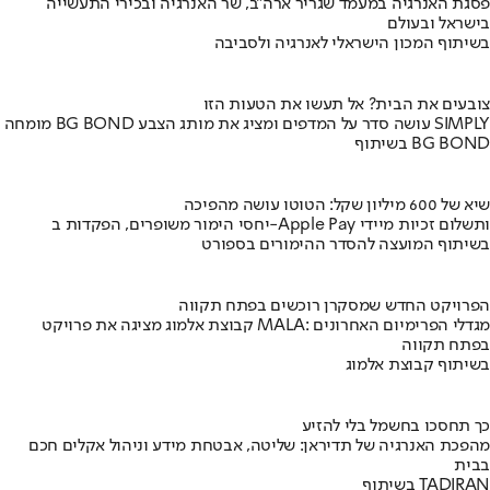
פסגת האנרגיה במעמד שגריר ארה"ב, שר האנרגיה ובכירי התעשייה
בישראל ובעולם
בשיתוף המכון הישראלי לאנרגיה ולסביבה
צובעים את הבית? אל תעשו את הטעות הזו
מומחה BG BOND עושה סדר על המדפים ומציג את מותג הצבע SIMPLY
בשיתוף BG BOND
שיא של 600 מיליון שקל: הטוטו עושה מהפיכה
יחסי הימור משופרים, הפקדות ב-Apple Pay ותשלום זכיות מיידי
בשיתוף המועצה להסדר ההימורים בספורט
הפרויקט החדש שמסקרן רוכשים בפתח תקווה
קבוצת אלמוג מציגה את פרויקט MALA: מגדלי הפרימיום האחרונים
בפתח תקווה
בשיתוף קבוצת אלמוג
כך תחסכו בחשמל בלי להזיע
מהפכת האנרגיה של תדיראן: שליטה, אבטחת מידע וניהול אקלים חכם
בבית
בשיתוף TADIRAN