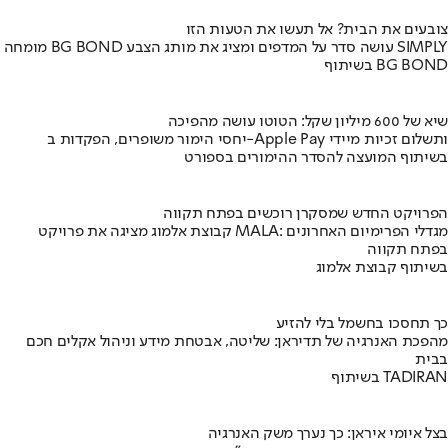
צובעים את הבית? אל תעשו את הטעות הזו
מומחה BG BOND עושה סדר על המדפים ומציג את מותג הצבע SIMPLY
בשיתוף BG BOND
שיא של 600 מיליון שקל: הטוטו עושה מהפיכה
יחסי הימור משופרים, הפקדות ב-Apple Pay ותשלום זכיות מיידי
בשיתוף המועצה להסדר ההימורים בספורט
הפרויקט החדש שמסקרן רוכשים בפתח תקווה
קבוצת אלמוג מציגה את פרויקט MALA: מגדלי הפרימיום האחרונים
בפתח תקווה
בשיתוף קבוצת אלמוג
כך תחסכו בחשמל בלי להזיע
מהפכת האנרגיה של תדיראן: שליטה, אבטחת מידע וניהול אקלים חכם
בבית
בשיתוף TADIRAN
בצל איומי איראן: כך נערך משק האנרגיה