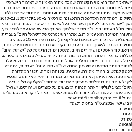
"ישראל היום" הוא גוף תקשורת שנוסד מתוך האמונה שהציבור הישראלי
ראוי לעיתונות טובה יותר, מאוזנת יותר ומדויקת יותר. עיתונות שמדברת
ולא צועקת. עיתונות אמינה, אובייקטיבית ועניינית. עיתונות אחרת וללא
תשלום. המהדורה המודפסת הראשונה פורסמה ב-30 ביולי 2007, וב-2010
הפך "ישראל היום" לעיתון הישראלי בעל שיעור החשיפה הגבוה ביותר בימי
חול. מו"ל העיתון היא ד"ר מרים אדלסון. העורך הראשי הוא עמר לחמנוביץ,
והעורך המייסד הוא עמוס רגב. אתרי האינטרנט של "ישראל היום" בעברית
ובאנגלית, כמו כן היישומונים (אפליקציות) לאנדרואיד ול-iOS, מציגים
חדשות מסביב לשעון, תוכן בלעדי, מבזקים ועדכונים, ניתוחים ופרשנויות,
וידיאו, פודקאסטים ושידורים חיים. פלטפורמות הדיגיטל של "ישראל היום"
כוללות ערוצי חדשות ודעות, תרבות ובידור, לייף סטייל, טכנולוגיה, ספורט,
כלכלה וצרכנות, בריאות, חיילים, אוכל, יהדות, תיירות ורכב. ב-2021 עלו
לאוויר האתר החדש והיישומון החדש של "ישראל היום" בעברית, במטרה
לספק לגולשים חוויה מהירה, עדכנית, בטוחה ונוחה. תכני המהדורה
המודפסת של העיתון זמינים גם באתר, במהדורה יומית מקוונת, ואפשר
לקבל אותם גם בניוזלטר. מועדון ההטבות הייחודי "הקליקה של ישראל
היום" מציע לגולשי האתר הנחות ומבצעים על מוצרים ושירותים. ישראל
היום פתוח להערות, לביקורת ולהצעות לשיפור מקהל הקוראים. פנו אלינו
במייל hayom@israelhayom.co.il.
יום שישי, 3.7.2026
י"ח בתמוז תשפ"ו
חדשות
דעות
ספורט
ForReal
תרבות ובידור