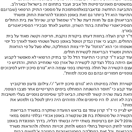
במשפטים מאוניברסיטת תל אביב ועבד בתחום זה בישראל ובארה"ב.
התביעה החדשה נגד
אברבנאל
מסתמכת על מסמכי התיק הרפואי (שברובם
התיעוד הוא דל ביותר גם זאת באופן המנוגד להוראות החוק ומשרד
הבריאות) וגם על חוות דעת של ד"ר שמואל קרון, שניהל את בית החולים
הפסיכיאטרי שלוותה בהוד השרון, ונחשב לאחד מבכירי הפסיכיאטרים
בארץ.
ד"ר קרון העלה בחוות דעתו ביקורת נוקבת, חריפה וקשה מאוד על בית
החולים, וקבע כי אורן נבדק וטופל באופן כושל ושטחי מאוד לאורך כל ימי
אשפוזו וכי הוא "הוזנח" על ידי צוות המחלקה, שלא פעל על פי הוראות
החוק ומשרד הבריאות לקשירת חולים.
עוד קבע ד"ר קרון כי התיעוד הדל כל כך בתיק הרפואי לא מאפשר לקבוע
אם היתה בכלל הצדקה לקשירה של אורן כפי שמחייב החוק, והדגיש כי
עצם הקשירה של חולה במיטתו בפני עצמה היא "גורם סיכון ידוע לסיבוכים
גופניים חמורים ובהם גם סכנה למוות".
קשירת חולה במיטתו היא "גורם סיכון ידוע" // צילום: גדעון מרקוביץ
עוד קבע כי "חוסר ההשגחה המוחלט בימים הקריטיים אחר מצבו הגופני,
וזאת בעת שהיה קשור למיטתו, הביאו לכך שסימנים גופניים בעלי חשיבות
רבה לא זוהו. לו היו סימנים אלה מזוהים היה ניתן לטפל בו ולמנוע את
מותו".
יש לציין כי ד"ר קרון עמד גם בראש הוועדה שחקרה במשרד הבריאות
הקשירה של מטופלת בת 28 שנקשרה באופן אכזרי ובלתי נתפס במאי
2016 ל־24 יום ברציפות בשתי ידיה ובשתי רגליה, בדרך המנוגדת באופן
חמור לחוק הטיפול בחולי הנפש ולחוק זכויות החולה ולהוראות משרד
הבריאות, וכל זאת במחלקה הפסיכיאטרית הסגורה א' לנשים בבית