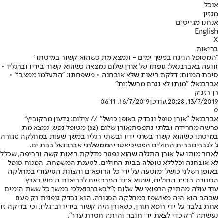
אוכל
מגזין
אנחנו מגייסים
English
X
בריאות
"המטופל הוזנח במשך ימים - ונמצא מת כשהוא קשור במיטתו"
זוועה באברבנאל: גופתו של אורן שלום נמצאה כשהוא קשור בידיו וברגליו •
סיבת המוות: דלקת ריאות שלא אובחנה • משפחתו: "התעלמו ממצבו" •
אברבנאל: "מותו לא נגרם מרשלנות"
רן רזניק
13/7/2019, 20:28
,עודכן
16/7/2019, 06:11
0
אברבנאל. "אורן טופל ונבדק באופן כושל" // צילום: גדעון מרקוביץ'
פרשה מחרידה ובלתי נתפסת:
אורן שלום (52) מטופל נפש, נמצא מת
במיטתו כשהוא קשור בשתי ידיו ובשתי רגליו במשך שעות במחלקה סגורה
ג' לגברים
בבית החולים הפסיכיאטרי
הממשלתי אברבנאל בבת ים.
לאחר מותו של אורן התגלה שהוא נפטר מדלקת ריאות קשה וחריפה, שכלל
לא אובחנה וכלל
לא טופלה בבית החולים
. לטענת המשפחה, המנוח טופל
באופן רשלני כושל ומוטעה על ידי כל הרופאים והצוות הסיעודי במחלקה
הסגורה בבית החולים, שהוא אחד המרכזיים לבריאות הנפש בארץ.
עוד עולה מהתיק הרפואי של שלום ז"ל
באברבנאל
כי במשך כל ששת הימים
שבהם הוא היה מאושפז במחלקה הסגורה, הוא נבדק גופנית רק פעם
אחת בלבד על ידי רופא תורן, כשאורן היה קשור בידיו וברגליו, וכי בדיקה זו
נעשתה "רק כדי לצאת ידי חובה והיתה חסרת ערך".