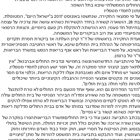
החולים הממשלתי שיבא בתל השומר.
נתון לחסדי מטפליו
על פי ממצאי החקירה, שנחשפו באוגוסט 2017 ב"ישראל היום", המטופלת,
בת 28, הושארה קשורה בחדר הקשירות כשהיא עושה את צרכיה על עצמה
בחיתול חד פעמי, היא הורשתה להתקלח רק פעם ביומיים, והצוות הרפואי
והסיעודי מנע את רוב הביקורים של המשפחה.
ועדת החקירה בראשותו של ד"ר קרון העלתה אז ביקורת חסרת תקדים
בחריפותה על הנהלת בית החולים שיבא, על ראשי החטיבה הפסיכיאטרית
בשיבא, על משרד הבריאות ועל ראש אגף בריאות הנפש במשרד הבריאות,
ד"ר טל ברגמן.
על פי
התביעה החדשה
שהוגשה בחמישי נגד
בית החולים אברבנאל
, "אין
לתאר מצב קיצוני יותר ממקרה זה, של חסר ישע הנתון לחסדי מטפליו,
כאשר יש מחדל איום ולא מאובחנת אצלו דלקת הריאות, וכלפי אדם חסר
אונים זה ננקטים אמצעי הכפייה וההגבלה הקיצוניים ביותר שיכולים
להיות כלפי חולה בבית חולים".
"הדבר המדהים גם הוא, שאף אחד מטעם בית החולים לא טרח להתנצל
בפני המשפחה על מה שאירע ומדו"ח הבירור הפנימי של בית החולים עולה
כי לא הופקו לקחים מהמקרה ובמשרד הבריאות לא טרחו אפילו להקים
וועדת חקירה למרות שמדובר במותו של אדם בבית החולים מדלקת ריאות
חריפה כשהוא קשור ב־4 גפיים".
בכתב התביעה נטען עוד כי בית החולים
ומשרד הבריאות
הפרו במקרה של
אורן שורה ארוכה של חוקים כולל חוק זכויות החולה, חוק הטיפול בחולי
בנפש, חוק הפיקוח על חסרי ישע, חוק יסוד כבוד האדם וחירותו וחוק
העונשין. ועוד התבקש בתביעה בית המשפט להורות על מתן "פיצויים