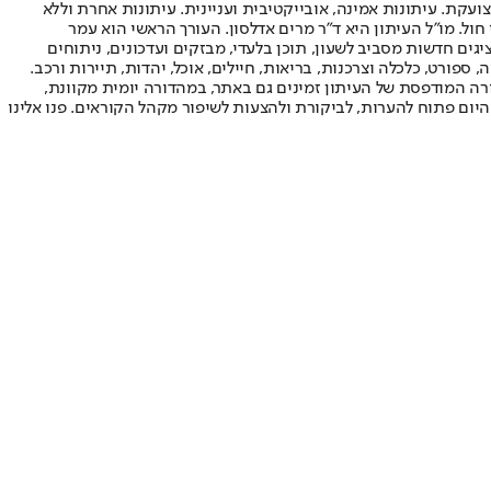
ועקת. עיתונות אמינה, אובייקטיבית ועניינית. עיתונות אחרת וללא
עור החשיפה הגבוה ביותר בימי חול. מו"ל העיתון היא ד"ר מרים אדלסון. העורך הראשי הוא עמר
 והעורך המייסד הוא עמוס רגב. אתרי האינטרנט של "ישראל היום" בעברית ובאנגלית, כמו כן היישומונים (אפליקציות) לאנדרואיד ול-iOS, מציגים חדשות מסביב לשעון, תוכן בלעדי, מבזקים ועדכונים, ניתוחים
, ספורט, כלכלה וצרכנות, בריאות, חיילים, אוכל, יהדות, תיירות ורכב.
דורה המודפסת של העיתון זמינים גם באתר, במהדורה יומית מקוונת,
היום פתוח להערות, לביקורת ולהצעות לשיפור מקהל הקוראים. פנו אלינו