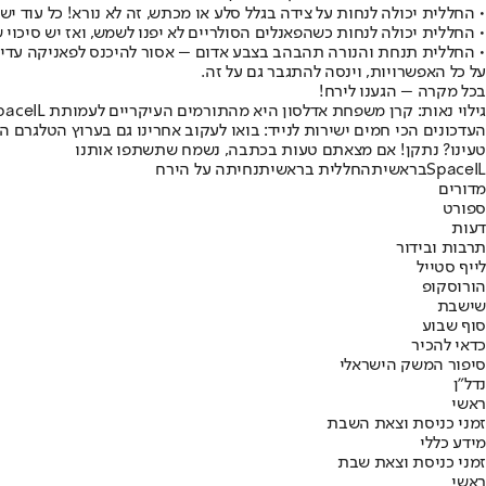
• החללית יכולה לנחות על צידה בגלל סלע או מכתש, זה לא נורא! כל עוד 
• החללית יכולה לנחות כשהפאנלים הסולריים לא יפנו לשמש, ואז יש סיכו
• החללית תנחת והנורה תהבהב בצבע אדום – אסור להיכנס לפאניקה עדיין
על כל האפשרויות, וינסה להתגבר גם על זה.
בכל מקרה – הגענו לירח!
גילוי נאות: קרן משפחת אדלסון היא מהתורמים העיקריים לעמותת SpaceIL. משפחת אדלסון היא גם הבעלים של החברה המחזיקה במניות "ישראל היום"
העדכונים הכי חמים ישירות לנייד: בואו לעקוב אחרינו גם בערוץ הטלגרם ה
טעינו? נתקן! אם מצאתם טעות בכתבה, נשמח שתשתפו אותנו
SpaceIL
בראשית
החללית בראשית
נחיתה על הירח
מדורים
ספורט
דעות
תרבות ובידור
לייף סטייל
הורוסקופ
שישבת
סוף שבוע
כדאי להכיר
סיפור המשק הישראלי
נדל"ן
ראשי
זמני כניסת וצאת השבת
מידע כללי
זמני כניסת וצאת שבת
ראשי