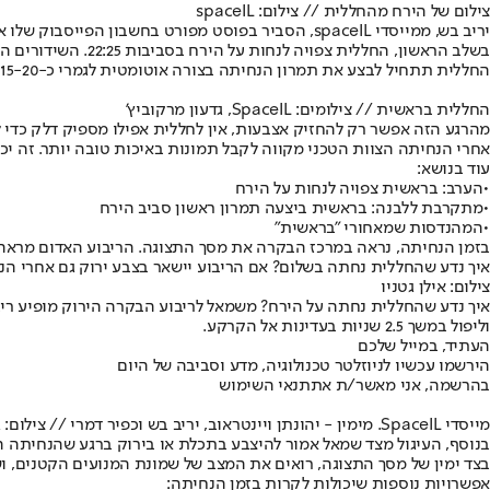
צילום של הירח מהחללית // צילום: spaceIL
יריב בש, ממייסדי spaceIL, הסביר בפוסט מפורט בחשבון הפייסבוק שלו את כל השלבים בתהליך נחיתת החללית בראשית על הירח היום (חמישי) בלילה.
בשלב הראשון, החללית צפויה לנחות על הירח בסביבות 22:25. השידורים החיים ממרכז הבקרה של התעשייה האווירית בלוד יתחילו ב-21:45, ומומלץ להצטרף אליהם כבר מההתחלה.
החללית תתחיל לבצע את תמרון הנחיתה בצורה אוטומטית לגמרי כ-15-20 דקות לפני הנגיעה בקרקע. אין אף אדם שיושב עם הגה או ג'ויסטיק. הצוות הטכני שולח קובץ פקודות והחללית מבצעת הכל בעצמה.
החללית בראשית // צילומים: SpaceIL, גדעון מרקוביץ'
מהרגע הזה אפשר רק להחזיק אצבעות, אין לחללית אפילו מספיק דלק כדי לבטל את הנחיתה. ב-spaceIL מקווים שתוך כדי הנחיתה יתקבלו תמונות באי
אחרי הנחיתה הצוות הטכני מקווה לקבל תמונות באיכות טובה יותר. זה יכו
עוד בנושא:
•
הערב: בראשית צפויה לנחות על הירח
•
מתקרבת ללבנה: בראשית ביצעה תמרון ראשון סביב הירח
•
המהנדסות שמאחורי "בראשית"
בזמן הנחיתה, נראה במרכז הבקרה את מסך התצוגה. הריבוע האדום מראה 
איך נדע שהחללית נחתה בשלום? אם הריבוע יישאר בצבע ירוק גם אחרי הנח
צילום: אילן גטניו
איך נדע שהחללית נחתה על הירח? משמאל לריבוע הבקרה הירוק מופיע ריב
וליפול במשך 2.5 שניות בעדינות אל הקרקע.
העתיד, במייל שלכם
הירשמו עכשיו לניוזלטר טכנולוגיה, מדע וסביבה של היום
בהרשמה, אני מאשר/ת את
תנאי השימוש
מייסדי SpaceIL. מימין - יהונתן ויינטראוב, יריב בש וכפיר דמרי // צילום: גדעון מרקוביץ'
בנוסף, העיגול מצד שמאל אמור להיצבע בתכלת או בירוק ברגע שהנחיתה 
בצד ימין של מסך התצוגה, רואים את המצב של שמונת המנועים הקטנים, וש
אפשרויות נוספות שיכולות לקרות בזמן הנחיתה: