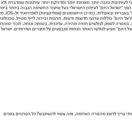
לעיתונות טובה יותר, מאוזנת יותר ומדויקת יותר. עיתונות שמדברת ולא צ
שלום. המהדורה המודפסת הראשונה פורסמה ב-30 ביולי 2007, וב-2010 הפך "ישראל היום" לעיתון הישראלי בעל שי
לחמנוביץ,
ל היום" כוללות ערוצי חדשות ודעות, תרבות ובידור, לייף סטייל, טכנולוגיה
ברית, במטרה לספק לגולשים חוויה מהירה, עדכנית, בטוחה ונוחה. תכני המה
ל היום" מציע לגולשי האתר הנחות ומבצעים על מוצרים ושירותים. ישראל 