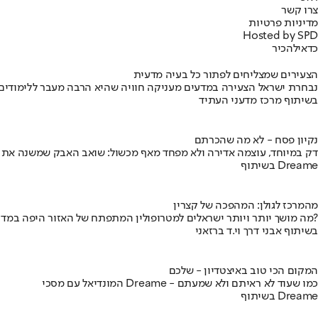
צרו קשר
מדיניות פרטיות
Hosted by SPD
כדאי
להכיר
הצעירים שמצליחים לפתור כל בעיה מדעית
נבחרת ישראל הצעירה במדעים מעניקה חוויה שהיא הרבה מעבר ללימודים
בשיתוף מרכז מדעני העתיד
נקיון פסח - לא מה שהכרתם
דק במיוחד, עוצמה אדירה ולא מפחד מאף מכשול: שואב האבק שמשנה את
בשיתוף Dreame
מהמרכז לגולן: המהפכה של קצרין
מה מושך יותר ויותר ישראלים למטרופולין המתפתח של האזור היפה במדינה?
בשיתוף אבני דרך וי.ד ברזאני
המקום הכי טוב באיצטדיון - שלכם
המונדיאל עם מסכי Dreame - כמו שעוד לא ראיתם ולא שמעתם
בשיתוף Dreame