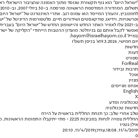
"ישראל היום" הוא גוף תקשורת שנוסד מתוך האמונה שהציבור הישראלי ראוי 
ת
ופרשנויות, וידיאו, פודקאסטים ושידורים חיים. פלטפורמות הדיגיטל של "ישרא
ב-2021 עלו לאוויר האתר החדש והיישומון החדש של "ישראל היום" בע
ואפשר לקבל אותם גם בניוזלטר. מועדון ההטבות הייחודי "הקליקה של ישרא
במייל hayom@israelhayom.co.il.
יום חמישי, 19.3.2026
א' בניסן תשפ"ו
חדשות
דעות
ספורט
ForReal
תרבות ובידור
אוכל
מגזין
אנחנו מגייסים
English
X
טכנולוגיה ומדע
חדשות טכנולוגיה
שלב אחרי שלב: כך תנחת החללית בראשית על הירח
החללית צפויה לנחות בסביבות 22:25 • מתי יתקבלו התמונות הראשונות, מתי צריך לדאוג מהנורה האדומה, ומה עשוי להשתבש? כל הפרטים בפנים
אילן גטניו
11/4/2019, 18:08
,עודכן
11/4/2019, 20:10
0