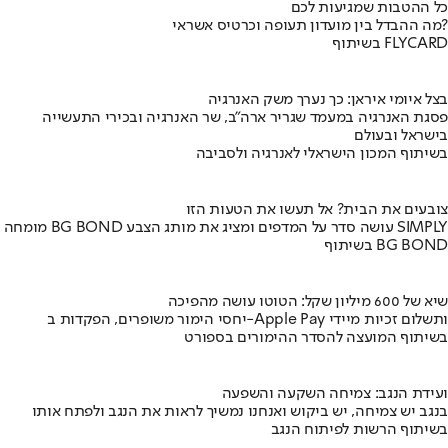
כל ההטבות שמגיעות לכם
מה ההבדל בין מועדון תעופה וכרטיס אשראי?
בשיתוף FLYCARD
בצל איומי איראן: כך נערך משק האנרגיה
פסגת האנרגיה במעמד שגריר ארה"ב, שר האנרגיה ובכירי התעשייה
בישראל ובעולם
בשיתוף המכון הישראלי לאנרגיה ולסביבה
צובעים את הבית? אל תעשו את הטעות הזו
מומחה BG BOND עושה סדר על המדפים ומציג את מותג הצבע SIMPLY
בשיתוף BG BOND
שיא של 600 מיליון שקל: הטוטו עושה מהפיכה
יחסי הימור משופרים, הפקדות ב-Apple Pay ותשלום זכיות מיידי
בשיתוף המועצה להסדר ההימורים בספורט
ועידת הנגב: צמיחה השקעה והשפעה
בנגב יש צמיחה, יש ביקוש ואנחנו נמשיך לראות את הנגב ולפתח אותו
בשיתוף הרשות לפיתוח הנגב