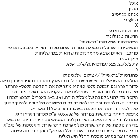
אוכל
מגזין
אנחנו מגייסים
English
X
טכנולוגיה ומדע
חדשות טכנולוגיה
המהנדסות שמאחורי "בראשית"
הגשושית הישראלית נמצאת במרחק עצום מכדור הארץ, במבצע הנדסי
מורכב • ראיינו ארבע מהמהנדסות שרואות בכך שליחות
אילן גטניו
25/3/2019, 15:25
,עודכן
7/4/2019, 07:44
0
מהנדסות "בראשית" // צילום: אלכס פולו
החללית הישראלית
בראשית
שיגרה לכדור הארץ תמונות נוספות
שבהן נראה
כדור הארץ וגם תמונת סלפי כשהיא מתחילה את ההקפה הלפני-אחרונה
שלה מסביב לכדור הארץ. כשתשלים את ההקפה היא תעשה עוד חצי
הקפה כדי להגיע לגובה של מסלול הירח, ואז, ב-4 באפריל, תבצע תמרון
מורכב בשם לכידת ירח כדי להילכד בכוח המשיכה של הירח ולהפוך לוויין
שלו, לפני הנחיתה המתוכננת בשעות הערב של 11 באפריל.
אתמול הייתה בראשית במרחק של 405,682 ק"מ מכדור הארץ והיא
מתחילה היום את הסיבוב האחרון לפני המפגש עם הירח. היום תתבצע
בדיקה נוספת של התקשורת מול מערכת התקשורת והאנטנות של נאס"א
כדי להבטיח קשר מהיר עם "רשת החלל העמוק" בזמן הנחיתה עצמה.
הקשר נוצר בסיוע סוכנות החלל הישראלית.