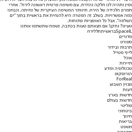
וסין ותהיה לנו חלקה נהדרת, עם משימה פרטית ראשונה לירח". אחרי
תמרון הלכידה של הירח, תיוותר המשימה העיקרית של נחיתה, ונבחנו
כמה אפשרויות. בשלב זה המטרה היא להנחית את בראשית בתוך "ים
השלווה", אבל כל האופציות פתוחות.
טעינו? נתקן! אם מצאתם טעות בכתבה, נשמח שתשתפו אותנו
SpaceIL
בראשית
חלל
ירח
מדורים
ספורט
תרבות ובידור
לייף סטייל
אוכל
תיירות
טכנולוגיה ומדע
הורוסקופ
ForReal
מגזין השבוע
דעות
חדשות בארץ
חדשות בעולם
פוליטי
ביטחוני
חינוך
בריאות
משפט