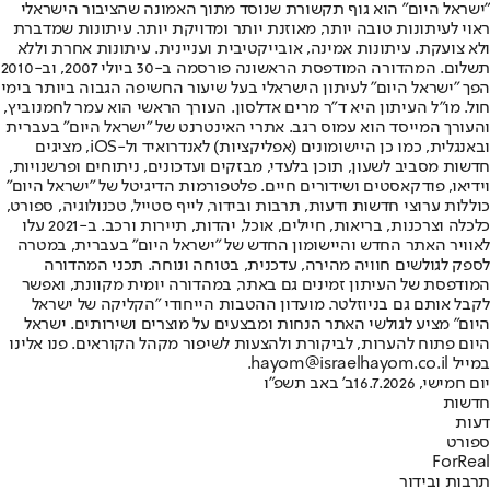
"ישראל היום" הוא גוף תקשורת שנוסד מתוך האמונה שהציבור הישראלי
ראוי לעיתונות טובה יותר, מאוזנת יותר ומדויקת יותר. עיתונות שמדברת
ולא צועקת. עיתונות אמינה, אובייקטיבית ועניינית. עיתונות אחרת וללא
תשלום. המהדורה המודפסת הראשונה פורסמה ב-30 ביולי 2007, וב-2010
הפך "ישראל היום" לעיתון הישראלי בעל שיעור החשיפה הגבוה ביותר בימי
חול. מו"ל העיתון היא ד"ר מרים אדלסון. העורך הראשי הוא עמר לחמנוביץ,
והעורך המייסד הוא עמוס רגב. אתרי האינטרנט של "ישראל היום" בעברית
ובאנגלית, כמו כן היישומונים (אפליקציות) לאנדרואיד ול-iOS, מציגים
חדשות מסביב לשעון, תוכן בלעדי, מבזקים ועדכונים, ניתוחים ופרשנויות,
וידיאו, פודקאסטים ושידורים חיים. פלטפורמות הדיגיטל של "ישראל היום"
כוללות ערוצי חדשות ודעות, תרבות ובידור, לייף סטייל, טכנולוגיה, ספורט,
כלכלה וצרכנות, בריאות, חיילים, אוכל, יהדות, תיירות ורכב. ב-2021 עלו
לאוויר האתר החדש והיישומון החדש של "ישראל היום" בעברית, במטרה
לספק לגולשים חוויה מהירה, עדכנית, בטוחה ונוחה. תכני המהדורה
המודפסת של העיתון זמינים גם באתר, במהדורה יומית מקוונת, ואפשר
לקבל אותם גם בניוזלטר. מועדון ההטבות הייחודי "הקליקה של ישראל
היום" מציע לגולשי האתר הנחות ומבצעים על מוצרים ושירותים. ישראל
היום פתוח להערות, לביקורת ולהצעות לשיפור מקהל הקוראים. פנו אלינו
במייל hayom@israelhayom.co.il.
יום חמישי, 16.7.2026
ב' באב תשפ"ו
חדשות
דעות
ספורט
ForReal
תרבות ובידור