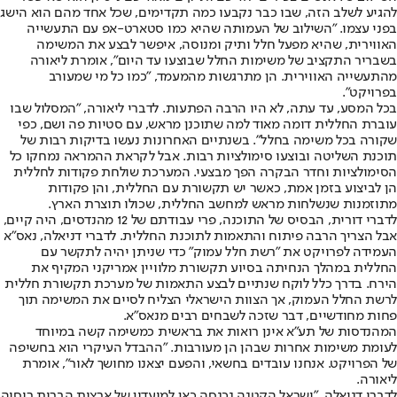
להגיע לשלב הזה, שבו כבר נקבעו כמה תקדימים, שכל אחד מהם הוא הישג
בפני עצמו. "השילוב של העמותה שהיא כמו סטארט-אפ עם התעשייה
האווירית, שהיא מפעל חלל ותיק ומנוסה, איפשר לבצע את המשימה
בשבריר התקציב של משימות החלל שבוצעו עד היום", אומרת ליאורה
מהתעשייה האווירית. הן מתרגשות מהמעמד, "כמו כל מי שמעורב
בפרויקט".
בכל המסע, עד עתה, לא היו הרבה הפתעות. לדברי ליאורה, "המסלול שבו
עוברת החללית דומה מאוד למה שתוכנן מראש, עם סטיות פה ושם, כפי
שקורה בכל משימה בחלל". בשנתיים האחרונות נעשו בדיקות רבות של
תוכנת השליטה ובוצעו סימולציות רבות. אבל לקראת ההמראה נמחקו כל
הסימולציות וחדר הבקרה הפך מבצעי. המערכת שולחת פקודות לחללית
הן לביצוע בזמן אמת, כאשר יש תקשורת עם החללית, והן פקודות
מתוזמנות שנשלחות מראש למחשב החללית, שכולו תוצרת הארץ.
לדברי דורית, הבסיס של התוכנה, פרי עבודתם של 12 מהנדסים, היה קיים,
אבל הצריך הרבה פיתוח והתאמות לתוכנת החללית. לדברי דניאלה, נאס"א
העמידה לפרויקט את "רשת חלל עמוק" כדי שניתן יהיה לתקשר עם
החללית במהלך הנחיתה בסיוע תקשורת מלוויין אמריקני המקיף את
הירח. בדרך כלל לוקח שנתיים לבצע התאמות של מערכת תקשורת חללית
לרשת החלל העמוק, אך הצוות הישראלי הצליח לסיים את המשימה תוך
פחות מחודשיים, דבר שזכה לשבחים רבים מנאס"א.
המהנדסות של תע"א אינן רואות את בראשית כמשימה קשה במיוחד
לעומת משימות אחרות שבהן הן מעורבות. "ההבדל העיקרי הוא בחשיפה
של הפרויקט. אנחנו עובדים בחשאי, והפעם יצאנו מחושך לאור", אומרת
ליאורה.
לדברי דניאלה, "ישראל הקטנה נכנסה כאן למועדון של ארצות הברית רוסיה