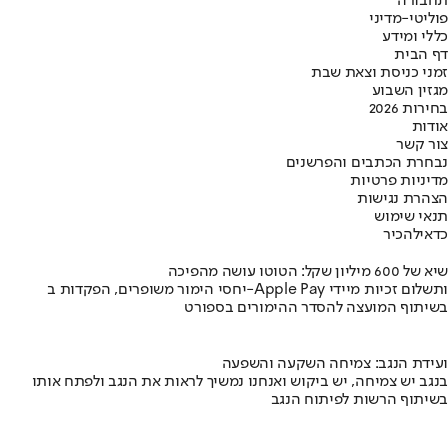
תחבורה
פוליטי-מדיני
כללי ומידע
דף הבית
זמני כניסת וצאת שבת
מגזין השבוע
בחירות 2026
אודות
צור קשר
נבחרת הכתבים והפרשנים
מדיניות פרטיות
הצהרת נגישות
תנאי שימוש
כדאי
להכיר
שיא של 600 מיליון שקל: הטוטו עושה מהפיכה
יחסי הימור משופרים, הפקדות ב-Apple Pay ותשלום זכיות מיידי
בשיתוף המועצה להסדר ההימורים בספורט
ועידת הנגב: צמיחה השקעה והשפעה
בנגב יש צמיחה, יש ביקוש ואנחנו נמשיך לראות את הנגב ולפתח אותו
בשיתוף הרשות לפיתוח הנגב