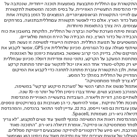
התקשורת עם החללית מתבצעת באמצעות תוכנה ייחודית, שנכתבה על
ידי מהנדסות התעשייה האווירית, על בסיס תוכנה המשמשת לתקשורת
עם לווייני התקשורת הגיאוסטציונריים, הנמצאים כל הזמן בנקודה אחת
מעל כדור הארץ. אולם כדי לאפשר תקשורת עם
חללית
בתנועה, במרחקים
עצומים, היה צורך בהתאמות מיוחדות.
הצוות פיתח מערכת שליטה ובקרה של החללית, הלוקחת בחשבון את כוח
הכבידה של כדור הארץ, כוח הכבידה של הירח וכוחות סולאריים,
המשפיעים על תנועת החללית. הפיתוח הייעודי למשימה זו נעשה תוך
שיתוף פעולה עם כל הגורמים. מכיוון שלחללית אין GPS, אפשר לקבוע את
המיקום שלה, בדיוק הכי קרוב שאפשר, באמצעות כיוונון של האנטנות
מתחנות המעקב על הקרקע, נתוני טווח ומדידות דופלר. מכיוון שבחללית
יש רק מקלט-משדר אחד הוא אינו יכול לתקשר עם יותר מתחנת קרקע
אחת, ולכן התקשורת עוברת מתחנה לתחנה כדי לקבוע את המיקום
המדויק של החללית במהלך כל המסע.
"לא צריך לפחד ממתמטיקה"
אתמול פגשנו את החצי הנשי של "מערכת מיקטע קרקעי" במשימה,
המורכב מארבע נשים, שיחד צברו ניסיון חלל של יותר מ-70 שנה.
לשתיים מהן, דורית וליאורה, העובדות בתעשייה האווירית מהנדסות
תוכנת חלל ותיקות , אסור להיחשף, כי הן מעורבות גם בפרויקטים נוספים.
עמן עובדות גם מאי וייסמן, בת 22, עדיין לפני התואר בהנדסה, והמהנדסת
דניאלה גיא-רון, מעמותת SpaceIL.
המהנדסות רואות את המשימה כמנוף למשוך עוד נשים למקצוע. "לא צריך
לפחד ממתמטיקה או פיזיקה", אומרת דניאלה גיא-רון. "התוכנה מאוד
מורכבת, ויש סיוע של דוקטורים לפיזיקה שמבצעים דינמיקת מסלולים.
השילוב של אנשים צעירים יחד עם ותיקים מאוד עם ניסיון הוא שאיפשר