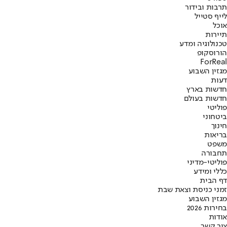
תרבות ובידור
לייף סטייל
אוכל
תיירות
טכנולוגיה ומדע
הורוסקופ
ForReal
מגזין השבוע
דעות
חדשות בארץ
חדשות בעולם
פוליטי
ביטחוני
חינוך
בריאות
משפט
תחבורה
פוליטי-מדיני
כללי ומידע
דף הבית
זמני כניסת וצאת שבת
מגזין השבוע
בחירות 2026
אודות
צור קשר