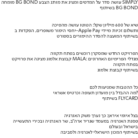
מומחה BG BOND עושה סדר על המדפים ומציג את מותג הצבע SIMPLY
בשיתוף BG BOND
שיא של 600 מיליון שקל: הטוטו עושה מהפיכה
יחסי הימור משופרים, הפקדות ב-Apple Pay ותשלום זכיות מיידי
בשיתוף המועצה להסדר ההימורים בספורט
הפרויקט החדש שמסקרן רוכשים בפתח תקווה
קבוצת אלמוג מציגה את פרויקט MALA: מגדלי הפרימיום האחרונים
בפתח תקווה
בשיתוף קבוצת אלמוג
כל ההטבות שמגיעות לכם
מה ההבדל בין מועדון תעופה וכרטיס אשראי?
בשיתוף FLYCARD
בצל איומי איראן: כך נערך משק האנרגיה
פסגת האנרגיה במעמד שגריר ארה"ב, שר האנרגיה ובכירי התעשייה
בישראל ובעולם
בשיתוף המכון הישראלי לאנרגיה ולסביבה