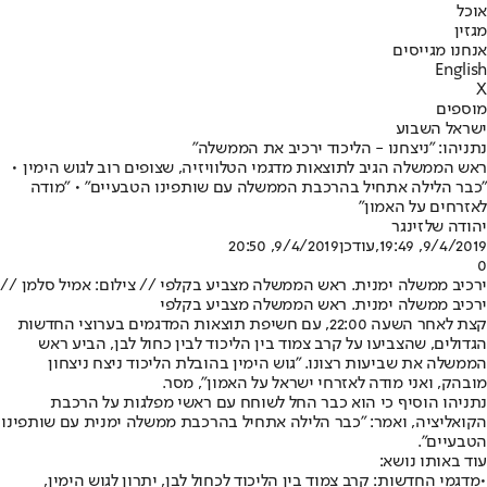
אוכל
מגזין
אנחנו מגייסים
English
X
מוספים
ישראל השבוע
נתניהו: "ניצחנו - הליכוד ירכיב את הממשלה"
ראש הממשלה הגיב לתוצאות מדגמי הטלוויזיה, שצופים רוב לגוש הימין •
"כבר הלילה אתחיל בהרכבת הממשלה עם שותפינו הטבעיים" • "מודה
לאזרחים על האמון"
יהודה שלזינגר
9/4/2019, 19:49
,עודכן
9/4/2019, 20:50
0
ירכיב ממשלה ימנית. ראש הממשלה מצביע בקלפי // צילום: אמיל סלמן //
ירכיב ממשלה ימנית. ראש הממשלה מצביע בקלפי
קצת לאחר השעה 22:00, עם חשיפת תוצאות המדגמים בערוצי החדשות
הגדולים, שהצביעו על קרב צמוד בין הליכוד לבין כחול לבן, הביע ראש
הממשלה את שביעות רצונו. "גוש הימין בהובלת הליכוד ניצח ניצחון
מובהק, ואני מודה לאזרחי ישראל על האמון", מסר.
נתניהו הוסיף כי הוא כבר החל לשוחח עם ראשי מפלגות על הרכבת
הקואליציה, ואמר: "כבר הלילה אתחיל בהרכבת ממשלה ימנית עם שותפינו
הטבעיים".
עוד באותו נושא:
•
מדגמי החדשות: קרב צמוד בין הליכוד לכחול לבן, יתרון לגוש הימין,