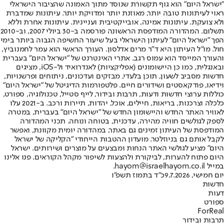
"ישראל היום" הוא גוף תקשורת שנוסד מתוך האמונה שהציבור הישראלי
ראוי לעיתונות טובה יותר, מאוזנת יותר ומדויקת יותר. עיתונות שמדברת
ולא צועקת. עיתונות אמינה, אובייקטיבית ועניינית. עיתונות אחרת וללא
תשלום. המהדורה המודפסת הראשונה פורסמה ב-30 ביולי 2007, וב-2010
הפך "ישראל היום" לעיתון הישראלי בעל שיעור החשיפה הגבוה ביותר בימי
חול. מו"ל העיתון היא ד"ר מרים אדלסון. העורך הראשי הוא עמר לחמנוביץ,
והעורך המייסד הוא עמוס רגב. אתרי האינטרנט של "ישראל היום" בעברית
ובאנגלית, כמו כן היישומונים (אפליקציות) לאנדרואיד ול-iOS, מציגים
חדשות מסביב לשעון, תוכן בלעדי, מבזקים ועדכונים, ניתוחים ופרשנויות,
וידיאו, פודקאסטים ושידורים חיים. פלטפורמות הדיגיטל של "ישראל היום"
כוללות ערוצי חדשות ודעות, תרבות ובידור, לייף סטייל, טכנולוגיה, ספורט,
כלכלה וצרכנות, בריאות, חיילים, אוכל, יהדות, תיירות ורכב. ב-2021 עלו
לאוויר האתר החדש והיישומון החדש של "ישראל היום" בעברית, במטרה
לספק לגולשים חוויה מהירה, עדכנית, בטוחה ונוחה. תכני המהדורה
המודפסת של העיתון זמינים גם באתר, במהדורה יומית מקוונת, ואפשר
לקבל אותם גם בניוזלטר. מועדון ההטבות הייחודי "הקליקה של ישראל
היום" מציע לגולשי האתר הנחות ומבצעים על מוצרים ושירותים. ישראל
היום פתוח להערות, לביקורת ולהצעות לשיפור מקהל הקוראים. פנו אלינו
במייל hayom@israelhayom.co.il.
יום חמישי, 9.7.2026
כ"ד בתמוז תשפ"ו
חדשות
דעות
ספורט
ForReal
תרבות ובידור