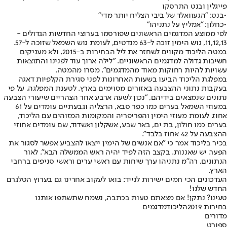
פייגלין ובנט התרסקו
•
בנט: "הגעוואלד של ביבי הצליח יותר מדי"
•
כחלון: "אמליץ על נתניהו"
לפי ממוצע המדגמים הראשונים שפורסמו בערוצי החדשות הגדולים -
11,12,13, גוש הימין זוכה ל-63 מנדטים, לעומת גוש השמאל שזוכה ל-57.
במטה הליכוד מקווים לשחזר את ליל הבחירות ב-2015, ולא מעניקים
חשיבות גדולה למדגמים הראשוניים. "לילה ארוך עוד לפנינו והתוצאות
עשויות להיות רחוקות מאוד מהמדגמים", מסרו מהמטה.
במפלגת הליכוד הביעו בשעות האחרונות לפני סגירת הקלפיות דאגה
בעקבות נתוני ההצבעה באזורים מסוימים בארץ. לטענת המפלגה, על פי
נתונים שנמצאים בידיהם, "נכון לשעה ארבע אחר הצהריים שיעורי הצבעה
במעוזי השמאל בערים כמו כפר סבא, הרצליה וגבעתיים עומדים על 61
אחוז. לעומת מעוזי הימין והפריפריה והמקומות המזוהים עם הליכוד,
בערים כמו חולון, בת ים, באר שבע, אשקלון ואשדוד, שם עומדים אחוזי
ההצבעה על 42 אחוז בלבד".
בכיר בליכוד אמר כי "אם אנשים של הימין ייצאו להצביע אפשר לסגור את
הפער. יש שאננות. בקצב הזה לפיד יהיה ראש הממשלה הבא". לאור
הנתונים, רה"מ נתניהו ערך שיחות עם ראשי ערים וראשי סניפים ברחבי
הארץ.
העדכונים הכי חמים ישירות לנייד: בואו לעקוב אחרינו גם בערוץ הטלגרם
החדש שלנו
!
טעינו? נתקן! אם מצאתם טעות בכתבה, נשמח שתשתפו אותנו
בחירות 2019
הליכוד
מדגמים
מדורים
ספורט