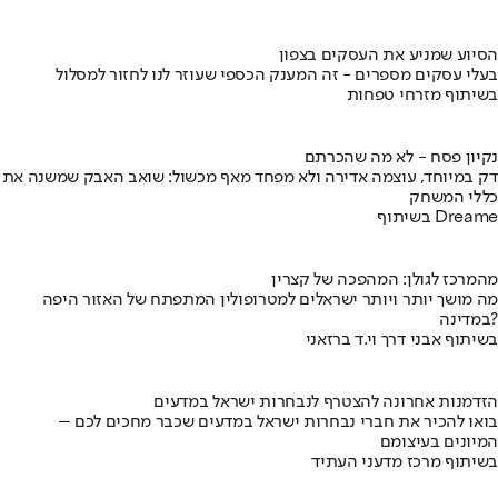
הסיוע שמניע את העסקים בצפון
בעלי עסקים מספרים - זה המענק הכספי שעוזר לנו לחזור למסלול
בשיתוף מזרחי טפחות
נקיון פסח - לא מה שהכרתם
דק במיוחד, עוצמה אדירה ולא מפחד מאף מכשול: שואב האבק שמשנה את
כללי המשחק
בשיתוף Dreame
מהמרכז לגולן: המהפכה של קצרין
מה מושך יותר ויותר ישראלים למטרופולין המתפתח של האזור היפה
במדינה?
בשיתוף אבני דרך וי.ד ברזאני
הזדמנות אחרונה להצטרף לנבחרות ישראל במדעים
בואו להכיר את חברי נבחרות ישראל במדעים שכבר מחכים לכם –
המיונים בעיצומם
בשיתוף מרכז מדעני העתיד