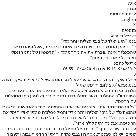
אוכל
מגזין
אנחנו מגייסים
English
X
מוספים
ישראל השבוע
בנט: "הגעוואלד של ביבי הצליח יותר מדי"
יו"ר הימין החדש הגיב באכזבה לתוצאות המדגמים, שעל פיהם נראה
שהמפלגה אינה עוברת את אחוז החסימה • "הקמפיין של נתניהו אולי
חיסל כליל את גוש הימין"
אריאל כהנא
9/4/2019, 19:18
,עודכן
10/4/2019, 03:55
0
איילת שקד ונפתלי בנט, אמש // צילום: יהונתן שאול // איילת שקד ונפתלי
בנט, אמש // צילום: יהונתן שאול
הלם בימין החדש עם מעט אופטימיות:
לאחר פרסום
המדגמים בערוצים
השונים
יו"ר המפלגה, השר נפתלי בנט, נראה הערב (שלישי) כמי שמשלים
עם ההפסד.
"על פי המדגמים איננו עוברים את אחוז החסימה. המצב לא פשוט. נראה לי
שהגעוואלד של ביבי 'הצליח יותר מדי" והפיל מפלגות מימין ואולי חיסל את
גוש הימין כולו", מסר בנט. "להערכתי במהלך הלילה כן נעבור את אחוז
החסימה, אבל זה יהיה לילה ארוך".
עוד מסר שר החינוך: "חברים, אל תיפול רוחכם. מנהיגות נבחנת ברגעים
קשים. יש לנו סבלנות, אמונה ועצבי פלדה. הימין החדש תעבור, ותעבור