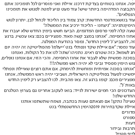
יפה. אנחנו בטוחים בצדקת דרכנו. איילת ואני מוסרים לכל תומכינו: אתם
הקבוצה המדהימה ביותר שיש! עוד מעט נגיע למטה לפגוש את תומכינו
הנפלאים".
עוד בנושא:
מדגמי החדשות: קרב צמוד בין הליכוד לכחול לבן, יתרון לגוש
הימין
נתניהו: "ניצחנו - הליכוד ירכיב את הממשלה"
שעה קלה לפני פרסום המדגמים, הביעו חשש בימין החדש שלא יעברו את
אחוז החסימה. "אנחנו במצב קשה מאוד. מפצירים בכם: צאו עכשיו, ברגע
זה, להצביע 'נ' לימין החדש", נמסר בהודעת המפלגה.
עוד נמסר: "אם איילת שקד ונפתלי בנט 'ייעלמו' מהפוליטיקה זה יהיה יום
חג לשמאל, כזה שטרם ראינו. נתניהו 'שתה' לנו את כל הקולות, ואנחנו
בסכנה ממשית שלא לעבור את אחוז החסימה. והכי הזוי, אם אנחנו נופלים,
גוש הימין מפסיד וביבי לא יהיה ראש ממשלה!!!
"אנחנו בסכנה אמיתית ומוחשית להימחק. אם אתם רוצים שאיילת ונפתלי
ימשיכו לפעול בפוליטיקה הישראלית, ושביבי יהיה ראש הממשלה, אנחנו
מפצירים מכם: קומו ברגע זה. צאו מהבית. לכו להצביע רק לימין החדש
באות 'נ'''.
העדכונים הכי חמים ישירות לנייד: בואו לעקוב אחרינו גם בערוץ הטלגרם
החדש שלנו
!
טעינו? נתקן! אם מצאתם טעות בכתבה, נשמח שתשתפו אותנו
איילת שקד
בחירות 2019
הימין החדש
נפתלי בנט
מדורים
ספורט
דעות
תרבות ובידור
לייף סטייל