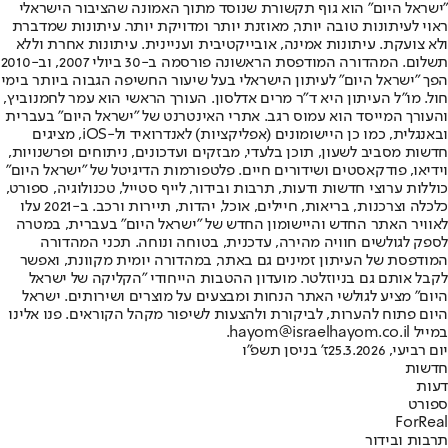
"ישראל היום" הוא גוף תקשורת שנוסד מתוך האמונה שהציבור הישראלי
ראוי לעיתונות טובה יותר, מאוזנת יותר ומדויקת יותר. עיתונות שמדברת
ולא צועקת. עיתונות אמינה, אובייקטיבית ועניינית. עיתונות אחרת וללא
תשלום. המהדורה המודפסת הראשונה פורסמה ב-30 ביולי 2007, וב-2010
הפך "ישראל היום" לעיתון הישראלי בעל שיעור החשיפה הגבוה ביותר בימי
חול. מו"ל העיתון היא ד"ר מרים אדלסון. העורך הראשי הוא עמר לחמנוביץ,
והעורך המייסד הוא עמוס רגב. אתרי האינטרנט של "ישראל היום" בעברית
ובאנגלית, כמו כן היישומונים (אפליקציות) לאנדרואיד ול-iOS, מציגים
חדשות מסביב לשעון, תוכן בלעדי, מבזקים ועדכונים, ניתוחים ופרשנויות,
וידיאו, פודקאסטים ושידורים חיים. פלטפורמות הדיגיטל של "ישראל היום"
כוללות ערוצי חדשות ודעות, תרבות ובידור, לייף סטייל, טכנולוגיה, ספורט,
כלכלה וצרכנות, בריאות, חיילים, אוכל, יהדות, תיירות ורכב. ב-2021 עלו
לאוויר האתר החדש והיישומון החדש של "ישראל היום" בעברית, במטרה
לספק לגולשים חוויה מהירה, עדכנית, בטוחה ונוחה. תכני המהדורה
המודפסת של העיתון זמינים גם באתר, במהדורה יומית מקוונת, ואפשר
לקבל אותם גם בניוזלטר. מועדון ההטבות הייחודי "הקליקה של ישראל
היום" מציע לגולשי האתר הנחות ומבצעים על מוצרים ושירותים. ישראל
היום פתוח להערות, לביקורת ולהצעות לשיפור מקהל הקוראים. פנו אלינו
במייל hayom@israelhayom.co.il.
יום רביעי, 25.3.2026
ז' בניסן תשפ"ו
חדשות
דעות
ספורט
ForReal
תרבות ובידור