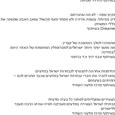
בשיתוף מזרחי טפחות
נקיון פסח - לא מה שהכרתם
דק במיוחד, עוצמה אדירה ולא מפחד מאף מכשול: שואב האבק שמשנה את
כללי המשחק
בשיתוף Dreame
מהמרכז לגולן: המהפכה של קצרין
מה מושך יותר ויותר ישראלים למטרופולין המתפתח של האזור היפה
במדינה?
בשיתוף אבני דרך וי.ד ברזאני
הזדמנות אחרונה להצטרף לנבחרות ישראל במדעים
בואו להכיר את חברי נבחרות ישראל במדעים שכבר מחכים לכם –
המיונים בעיצומם
בשיתוף מרכז מדעני העתיד
הצעירים שמצליחים לפתור כל בעיה מדעית
נבחרת ישראל הצעירה במדעים מעניקה חוויה שהיא הרבה מעבר
ללימודים
בשיתוף מרכז מדעני העתיד