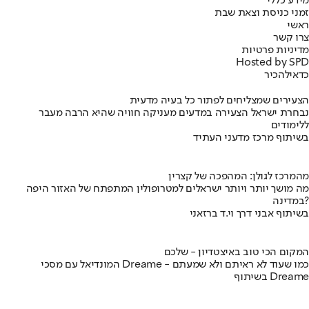
מידע כללי
זמני כניסת וצאת שבת
ראשי
צרו קשר
מדיניות פרטיות
Hosted by SPD
כדאי
להכיר
הצעירים שמצליחים לפתור כל בעיה מדעית
נבחרת ישראל הצעירה במדעים מעניקה חוויה שהיא הרבה מעבר
ללימודים
בשיתוף מרכז מדעני העתיד
מהמרכז לגולן: המהפכה של קצרין
מה מושך יותר ויותר ישראלים למטרופולין המתפתח של האזור היפה
במדינה?
בשיתוף אבני דרך וי.ד ברזאני
המקום הכי טוב באיצטדיון - שלכם
המונדיאל עם מסכי Dreame - כמו שעוד לא ראיתם ולא שמעתם
בשיתוף Dreame