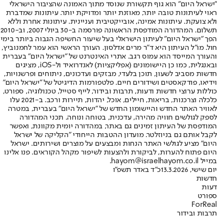
"ישראל היום" הוא גוף תקשורת שנוסד מתוך האמונה שהציבור הישראלי
ראוי לעיתונות טובה יותר, מאוזנת יותר ומדויקת יותר. עיתונות שמדברת
ולא צועקת. עיתונות אמינה, אובייקטיבית ועניינית. עיתונות אחרת וללא
תשלום. המהדורה המודפסת הראשונה פורסמה ב-30 ביולי 2007, וב-2010
הפך "ישראל היום" לעיתון הישראלי בעל שיעור החשיפה הגבוה ביותר בימי
חול. מו"ל העיתון היא ד"ר מרים אדלסון. העורך הראשי הוא עמר לחמנוביץ,
והעורך המייסד הוא עמוס רגב. אתרי האינטרנט של "ישראל היום" בעברית
ובאנגלית, כמו כן היישומונים (אפליקציות) לאנדרואיד ול-iOS, מציגים
חדשות מסביב לשעון, תוכן בלעדי, מבזקים ועדכונים, ניתוחים ופרשנויות,
וידיאו, פודקאסטים ושידורים חיים. פלטפורמות הדיגיטל של "ישראל היום"
כוללות ערוצי חדשות ודעות, תרבות ובידור, לייף סטייל, טכנולוגיה, ספורט,
כלכלה וצרכנות, בריאות, חיילים, אוכל, יהדות, תיירות ורכב. ב-2021 עלו
לאוויר האתר החדש והיישומון החדש של "ישראל היום" בעברית, במטרה
לספק לגולשים חוויה מהירה, עדכנית, בטוחה ונוחה. תכני המהדורה
המודפסת של העיתון זמינים גם באתר, במהדורה יומית מקוונת, ואפשר
לקבל אותם גם בניוזלטר. מועדון ההטבות הייחודי "הקליקה של ישראל
היום" מציע לגולשי האתר הנחות ומבצעים על מוצרים ושירותים. ישראל
היום פתוח להערות, לביקורת ולהצעות לשיפור מקהל הקוראים. פנו אלינו
במייל hayom@israelhayom.co.il.
יום שישי, 13.3.2026
כ"ד באדר תשפ"ו
חדשות
דעות
ספורט
ForReal
תרבות ובידור