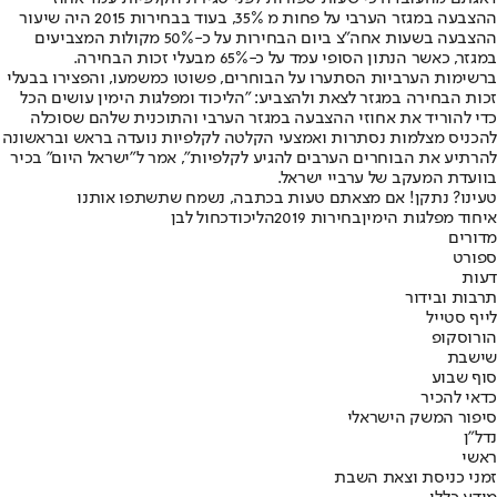
ההצבעה במגזר הערבי על פחות מ 35%, בעוד בבחירות 2015 היה שיעור
ההצבעה בשעות אחה"צ ביום הבחירות על כ-50% מקולות המצביעים
במגזר, כאשר הנתון הסופי עמד על כ-65% מבעלי זכות הבחירה.
ברשימות הערביות הסתערו על הבוחרים, פשוטו כמשמעו, והפצירו בבעלי
זכות הבחירה במגזר לצאת ולהצביע: "הליכוד ומפלגות הימין עושים הכל
כדי להוריד את אחוזי ההצבעה במגזר הערבי והתוכנית שלהם שסוכלה
להכניס מצלמות נסתרות ואמצעי הקלטה לקלפיות נועדה בראש ובראשונה
להרתיע את הבוחרים הערבים להגיע לקלפיות", אמר ל"ישראל היום" בכיר
בוועדת המעקב של ערביי ישראל.
טעינו? נתקן! אם מצאתם טעות בכתבה, נשמח שתשתפו אותנו
איחוד מפלגות הימין
בחירות 2019
הליכוד
כחול לבן
מדורים
ספורט
דעות
תרבות ובידור
לייף סטייל
הורוסקופ
שישבת
סוף שבוע
כדאי להכיר
סיפור המשק הישראלי
נדל"ן
ראשי
זמני כניסת וצאת השבת