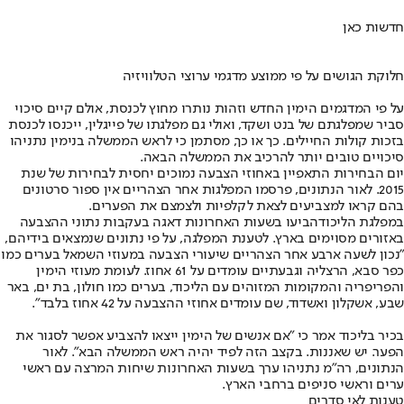
חדשות כאן
חלוקת הגושים על פי ממוצע מדגמי ערוצי הטלוויזיה
על פי המדגמים הימין החדש וזהות נותרו מחוץ לכנסת, אולם קיים סיכוי
סביר שמפלגתם של בנט ושקד, ואולי גם מפלגתו של פייגלין, ייכנסו לכנסת
בזכות קולות החיילים. כך או כך, מסתמן כי לראש הממשלה בנימין נתניהו
סיכויים טובים יותר להרכיב את הממשלה הבאה.
יום הבחירות התאפיין באחוזי הצבעה נמוכים יחסית לבחירות של שנת
2015. לאור הנתונים, פרסמו המפלגות אחר הצהריים אין ספור סרטונים
בהם קראו למצביעים לצאת לקלפיות ולצמצם את הפערים.
במפלגת הליכוד
הביעו בשעות האחרונות דאגה בעקבות נתוני ההצבעה
באזורים מסוימים בארץ. לטענת המפלגה, על פי נתונים שנמצאים בידיהם,
"נכון לשעה ארבע אחר הצהריים שיעורי הצבעה במעוזי השמאל בערים כמו
כפר סבא, הרצליה וגבעתיים עומדים על 61 אחוז. לעומת מעוזי הימין
והפריפריה והמקומות המזוהים עם הליכוד, בערים כמו חולון, בת ים, באר
שבע, אשקלון ואשדוד, שם עומדים אחוזי ההצבעה על 42 אחוז בלבד".
בכיר בליכוד אמר כי "אם אנשים של הימין ייצאו להצביע אפשר לסגור את
הפער. יש שאננות. בקצב הזה לפיד יהיה ראש הממשלה הבא". לאור
הנתונים, רה"מ נתניהו ערך בשעות האחרונות שיחות המרצה עם ראשי
ערים וראשי סניפים ברחבי הארץ.
טענות לאי סדרים