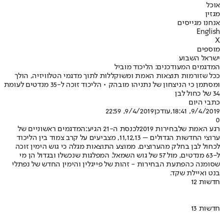
אוכל
מגזין
אנחנו מגייסים
English
X
מוספים
ישראל השבוע
המדגמים המעודכנים: הליכוד מוביל
ככל שזורמות תוצאות האמת ומשוקללות לתוך מדגמי הטלוויזיה, הולך
ומסתמן כי הניצחון של נתניהו מובהק • הליכוד זוכה ל-35 מנדטים לעומת
34 של כחול לבן
כתבי היום
9/4/2019, 18:41
,עודכן
9/4/2019, 22:59
0
רגע האמת של
בחירות 2019
לכנסת ה-21 הגיע:
המדגמים ראשוניים של
ערוצי החדשות הגדולים – 11,12,13, מצביעים על קרב צמוד בין הליכוד
לכחול לבן בחלק מהערוצים. ממוצע התוצאות מגלה כי גוש הימין זוכה
ל-63 מנדטים, מול 57 של גוש השמאל. המפלגות שנכשלו ובגדול הן מי
שסומנה כהפתעת הבחירות - זהות של פייגלין והימין החדש של נפתלי
בנט ואיילת שקד.
חדשות 12
חדשות 13