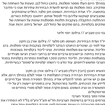
במהלך היום העלו מספר מפלגות, בתוכן כחול לבן, טענות על השחתה של
פתקיהן. כמה מפלגות גם הגישו לוועדת הבחירות עתירות וענו כי מדובר
בתופעה. יו"ר ועדת הבחירות, השופט חנן מלצר, החליט שהפתקים
שמצביעים קשקשו עליהם כדי לפסול אותם, ייחשבו כקולות כשרים.
ההחלטה התקבלה בעקבות תלונות ממפלגות שונות על השחתה של
פתקים בקלפיות, בהם פתקים של כחול לבן, ישראל ביתנו, זהות ועוד.
בני גנץ מצביע // צילום: יוסי זליגר
יו"ד ועדת הבחירות, השופט חנן מלצר // צילום: אורן בן חקון
עוד לפני כן, שוטרים הוזעקו הבוקר לקלפיות בעקבות נציגי מפלגות, בהן
הליכוד, שהגיעו עם מצלמות נסתרות. נציגי ליכוד בקלפיות בשכונות
ערביות בחיפה וביישובים ערביים אחרים ברחבי הארץ הגיעו מצוידים
במצלמות נסתרות. הליכוד התקין 1,300 מצלמות נסתרות בקלפיות במגזר
הערבי מחשש לזיופים. עוד נודע כי רושתו קלפיות ש"סומנו" כבעייתיות.
הנשיא ראובן (רובי) ריבלין מצביע // צילום: אורן בן חקון
ועדת הבחירות הבהירה בעניין המצלמות כי אסור לצלם במהלך היום, אלא
אם כן יש אירוע. מותר להקליט אודיו. במהלך הספירה מותר אבל חייבים
ליידע את הנוכחים, ולתעד בפרוטוקול. עיון בחומרים ייעשה רק על ידי
המשטרה או נציג השופט. בשום מקרה אסור לצלם ספרי בוחרים או
פרוטוקולים.
אחוז נמוך במגזר הערבי
גורמים בכירים ברשימות הערביות חד״ש תע״ל ורע״מ בל״ד לא הסתירו את
דאגתם מהעובדה כי שעות ספורות לפני סגירת הקלפיות עמד אחוז