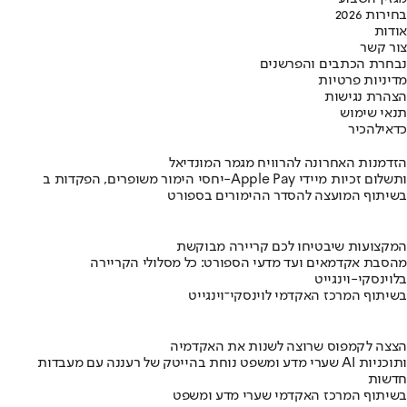
בחירות 2026
אודות
צור קשר
נבחרת הכתבים והפרשנים
מדיניות פרטיות
הצהרת נגישות
תנאי שימוש
כדאי
להכיר
הזדמנות האחרונה להרוויח מגמר המונדיאל
יחסי הימור משופרים, הפקדות ב-Apple Pay ותשלום זכיות מיידי
בשיתוף המועצה להסדר ההימורים בספורט
המקצועות שיבטיחו לכם קריירה מבוקשת
מהסבת אקדמאים ועד מדעי הספורט: כל מסלולי הקריירה
בלוינסקי-וינגייט
בשיתוף המרכז האקדמי לוינסקי־וינגייט
הצצה לקמפוס שרוצה לשנות את האקדמיה
שערי מדע ומשפט נוחת בהייטק של רעננה עם מעבדות AI ותוכניות
חדשות
בשיתוף המרכז האקדמי שערי מדע ומשפט