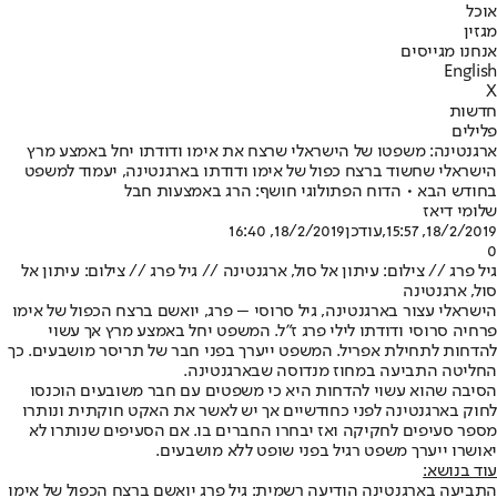
אוכל
מגזין
אנחנו מגייסים
English
X
חדשות
פלילים
ארגנטינה: משפטו של הישראלי שרצח את אימו ודודתו יחל באמצע מרץ
הישראלי שחשוד ברצח כפול של אימו ודודתו בארגנטינה, יעמוד למשפט
בחודש הבא • הדוח הפתולוגי חושף: הרג באמצעות חבל
שלומי דיאז
18/2/2019, 15:57
,עודכן
18/2/2019, 16:40
0
גיל פרג // צילום: עיתון אל סול, ארגנטינה // גיל פרג // צילום: עיתון אל
סול, ארגנטינה
הישראלי עצור בארגנטינה, גיל סרוסי – פרג, יואשם ברצח הכפול של אימו
פרחיה סרוסי ודודתו לילי פרג ז"ל. המשפט יחל באמצע מרץ אך עשוי
להדחות לתחילת אפריל. המשפט ייערך בפני חבר של תריסר מושבעים. כך
החליטה התביעה במחוז מנדוסה שבארגנטינה.
הסיבה שהוא עשוי להדחות היא כי משפטים עם חבר משובעים הוכנסו
לחוק בארגנטינה לפני כחודשיים אך יש לאשר את האקט חוקתית ונותרו
מספר סעיפים לחקיקה ואז יבחרו החברים בו. אם הסעיפים שנותרו לא
יאושרו ייערך משפט רגיל בפני שופט ללא מושבעים.
עוד בנושא:
התביעה בארגנטינה הודיעה רשמית: גיל פרג יואשם ברצח הכפול של אימו