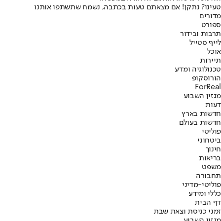
טעינו? נתקן! אם מצאתם טעות בכתבה, נשמח שתשתפו אותנו
מדורים
ספורט
תרבות ובידור
לייף סטייל
אוכל
תיירות
טכנולוגיה ומדע
הורוסקופ
ForReal
מגזין השבוע
דעות
חדשות בארץ
חדשות בעולם
פוליטי
ביטחוני
חינוך
בריאות
משפט
תחבורה
פוליטי-מדיני
כללי ומידע
דף הבית
זמני כניסת וצאת שבת
מגזין השבוע