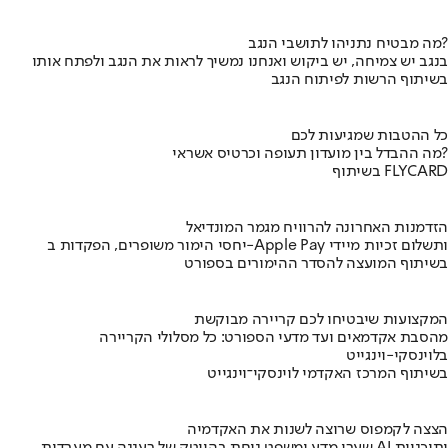
מה מבטיח נתניהו לתושבי הנגב?
בנגב יש צמיחה, יש ביקוש ואנחנו נמשיך לראות את הנגב ולפתח אותו
בשיתוף הרשות לפיתוח הנגב
כל ההטבות שמגיעות לכם
מה ההבדל בין מועדון תעופה וכרטיס אשראי?
בשיתוף FLYCARD
הזדמנות האחרונה להרוויח מגמר המונדיאל
יחסי הימור משופרים, הפקדות ב-Apple Pay ותשלום זכיות מיידי
בשיתוף המועצה להסדר ההימורים בספורט
המקצועות שיבטיחו לכם קריירה מבוקשת
מהסבת אקדמאים ועד מדעי הספורט: כל מסלולי הקריירה
בלוינסקי-וינגייט
בשיתוף המרכז האקדמי לוינסקי־וינגייט
הצצה לקמפוס שרוצה לשנות את האקדמיה