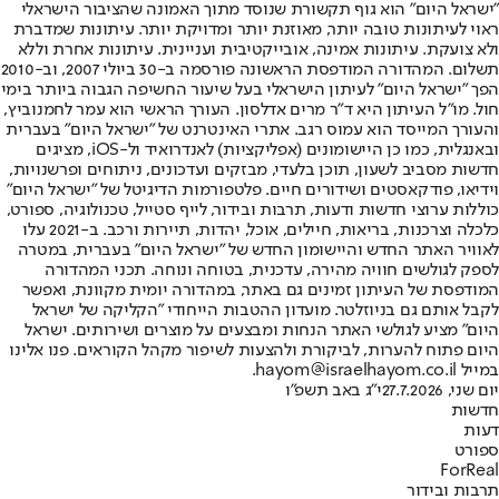
"ישראל היום" הוא גוף תקשורת שנוסד מתוך האמונה שהציבור הישראלי
ראוי לעיתונות טובה יותר, מאוזנת יותר ומדויקת יותר. עיתונות שמדברת
ולא צועקת. עיתונות אמינה, אובייקטיבית ועניינית. עיתונות אחרת וללא
תשלום. המהדורה המודפסת הראשונה פורסמה ב-30 ביולי 2007, וב-2010
הפך "ישראל היום" לעיתון הישראלי בעל שיעור החשיפה הגבוה ביותר בימי
חול. מו"ל העיתון היא ד"ר מרים אדלסון. העורך הראשי הוא עמר לחמנוביץ,
והעורך המייסד הוא עמוס רגב. אתרי האינטרנט של "ישראל היום" בעברית
ובאנגלית, כמו כן היישומונים (אפליקציות) לאנדרואיד ול-iOS, מציגים
חדשות מסביב לשעון, תוכן בלעדי, מבזקים ועדכונים, ניתוחים ופרשנויות,
וידיאו, פודקאסטים ושידורים חיים. פלטפורמות הדיגיטל של "ישראל היום"
כוללות ערוצי חדשות ודעות, תרבות ובידור, לייף סטייל, טכנולוגיה, ספורט,
כלכלה וצרכנות, בריאות, חיילים, אוכל, יהדות, תיירות ורכב. ב-2021 עלו
לאוויר האתר החדש והיישומון החדש של "ישראל היום" בעברית, במטרה
לספק לגולשים חוויה מהירה, עדכנית, בטוחה ונוחה. תכני המהדורה
המודפסת של העיתון זמינים גם באתר, במהדורה יומית מקוונת, ואפשר
לקבל אותם גם בניוזלטר. מועדון ההטבות הייחודי "הקליקה של ישראל
היום" מציע לגולשי האתר הנחות ומבצעים על מוצרים ושירותים. ישראל
היום פתוח להערות, לביקורת ולהצעות לשיפור מקהל הקוראים. פנו אלינו
במייל hayom@israelhayom.co.il.
יום שני, 27.7.2026
י"ג באב תשפ"ו
חדשות
דעות
ספורט
ForReal
תרבות ובידור