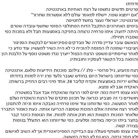
ודודתו
פרטים חדשים נחשפו על רצח האחיות בארגנטינה
"אם יימצא שפוי, יישלח למאסר עולם ללא אפשרות שחרור"
ארגנטינה: ישראלי נעצר בחשד לחטיפה
בימים האחרונים התקבל הדוח הפתולוגי הסופי שחשף עובדה שטרם
היתה ידועה: אימו פרחיה נרצחה בחניקה באמצעות חבל ולא במכות כפי
שסברו תחילה.
הנאשם עובר עדיין סדרה של מבדקים פסיכיאטרים לבקשת הסניגור
הציבורי שמונה לו המנסה להוכיח כי לא היה כשיר למעשיו. עוד נודע כי
לאחר שייסתיים משפט הרצח הכפול ייערך נגדו משפט נוסף על הלבנת הון
והונאה בכל הקשור לעסקיו וחובותיו.
רצח מזעזע, גיל סרוסי - פלג // צילום: סוכנות הידיעות טלאם, ארגנטינה
כפי שדיווחנו בישראל היום בחודש שעבר גלעד פרג ירה למוות בדודתו
שלוש יריות באמצעות אקדח קליבר 38, אחד מיני רבים החזיק ברשותו.
האקדח אגב לא נמצא.
הוא עצמו דיווח כמה ימים לפני הרצח שהאקדח אבד אבל במשטרה
חושדים כי זה מצביע כנראה על תכנון מוקדם של הרצח והאקדח נעלם
לאחר המעשה. כפי שדווחנו עוד אימו פרחיה נאבקה אימו וניזה להתגונן
לאחר רצח אחותה אולם המכות שספגה הכריעו אותה. כעת כאמור התברר
שלאחר המכות הקשות הוא חנק אותה למוות. את הגופות כזכור קבר
בחצר ביתו וכיסה באדמה וסלעים. כפי שדיווחנו הוא התעלל בגופות
בצורה קשה.
פרג עצמו משתף פעולה עם הבדיקה הפסיכיאטרית אך לא השיב לאישום
ולא מסר גרסה. הוא גם לא הודה במעשה.