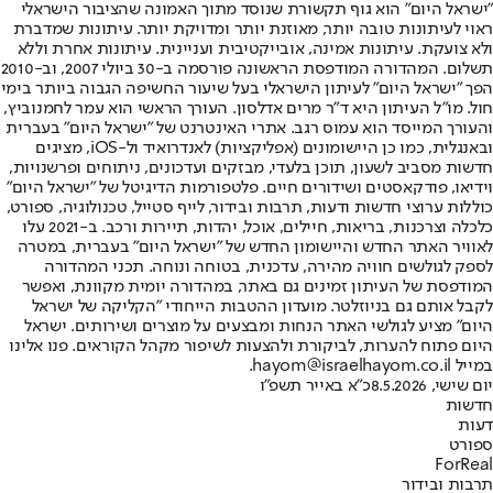
"ישראל היום" הוא גוף תקשורת שנוסד מתוך האמונה שהציבור הישראלי
ראוי לעיתונות טובה יותר, מאוזנת יותר ומדויקת יותר. עיתונות שמדברת
ולא צועקת. עיתונות אמינה, אובייקטיבית ועניינית. עיתונות אחרת וללא
תשלום. המהדורה המודפסת הראשונה פורסמה ב-30 ביולי 2007, וב-2010
הפך "ישראל היום" לעיתון הישראלי בעל שיעור החשיפה הגבוה ביותר בימי
חול. מו"ל העיתון היא ד"ר מרים אדלסון. העורך הראשי הוא עמר לחמנוביץ,
והעורך המייסד הוא עמוס רגב. אתרי האינטרנט של "ישראל היום" בעברית
ובאנגלית, כמו כן היישומונים (אפליקציות) לאנדרואיד ול-iOS, מציגים
חדשות מסביב לשעון, תוכן בלעדי, מבזקים ועדכונים, ניתוחים ופרשנויות,
וידיאו, פודקאסטים ושידורים חיים. פלטפורמות הדיגיטל של "ישראל היום"
כוללות ערוצי חדשות ודעות, תרבות ובידור, לייף סטייל, טכנולוגיה, ספורט,
כלכלה וצרכנות, בריאות, חיילים, אוכל, יהדות, תיירות ורכב. ב-2021 עלו
לאוויר האתר החדש והיישומון החדש של "ישראל היום" בעברית, במטרה
לספק לגולשים חוויה מהירה, עדכנית, בטוחה ונוחה. תכני המהדורה
המודפסת של העיתון זמינים גם באתר, במהדורה יומית מקוונת, ואפשר
לקבל אותם גם בניוזלטר. מועדון ההטבות הייחודי "הקליקה של ישראל
היום" מציע לגולשי האתר הנחות ומבצעים על מוצרים ושירותים. ישראל
היום פתוח להערות, לביקורת ולהצעות לשיפור מקהל הקוראים. פנו אלינו
במייל hayom@israelhayom.co.il.
יום שישי, 8.5.2026
כ"א באייר תשפ"ו
חדשות
דעות
ספורט
ForReal
תרבות ובידור