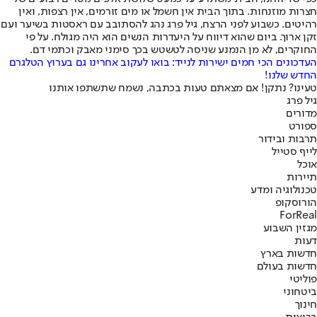
חצרות מוזנחות. בתוך הבית אין חשמל או מים זורמים, אין רצפות, ואין
רהיטים. כשבוע לפני הרצח, גיל פרג נהג להסתובב עם ראסטות בשיער ועם
זקן ארוך. ביום שהוא דיווח על היעדרות הנשים הוא היה מגולח. על פי
החוקרים, לא מן הנמנע שניסה לטשטש בכך סימני מאבק וכתמי דם.
העדכונים הכי חמים ישירות לנייד: בואו לעקוב אחרינו גם בערוץ הטלגרם
החדש שלנו
!
טעינו? נתקן! אם מצאתם טעות בכתבה, נשמח שתשתפו אותנו
גיל פרג
מדורים
ספורט
תרבות ובידור
לייף סטייל
אוכל
תיירות
טכנולוגיה ומדע
הורוסקופ
ForReal
מגזין השבוע
דעות
חדשות בארץ
חדשות בעולם
פוליטי
ביטחוני
חינוך