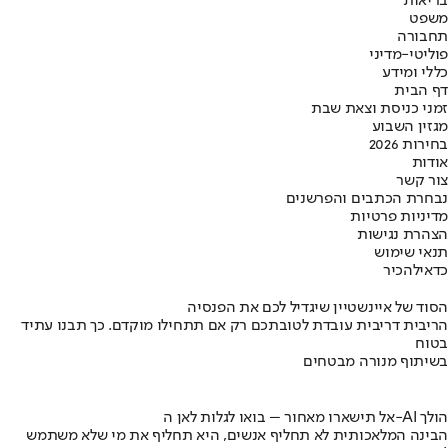
בריאות
משפט
תחבורה
פוליטי-מדיני
כללי ומידע
דף הבית
זמני כניסת וצאת שבת
מגזין השבוע
בחירות 2026
אודות
צור קשר
נבחרת הכתבים והפרשנים
מדיניות פרטיות
הצהרת נגישות
תנאי שימוש
כדאי
להכיר
הסוד של איינשטיין שיגדיל לכם את הפנסיה
הריבית דריבית עובדת לטובתכם רק אם תתחילו מוקדם. כך תבנו עתיד
בטוח
בשיתוף מנורה מבטחים
אל תישארו מאחור – בואו לגלות לאן ה-AI הולך
הבינה המלאכותית לא תחליף אנשים, היא תחליף את מי שלא משתמש