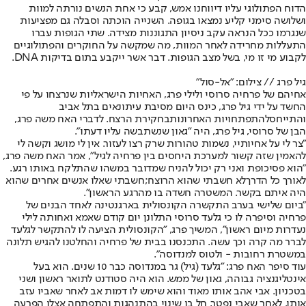
הדוח הפתולוגי עליו דיווחנו אמש, קבע כי אחת הנשים נורתה למוות
ושלושה סימני קליע נמצאו בגופה. השנייה הוכתה וסבלה גם מפציעות
שנגרמו ככל הנראה עקב ניסיון התגוננות מצידה. שתי הגופות עברו
התעללות מחרידה לאחר המוות, מה שמקשה על החוקרים והפתולוגיים
לקבוע מי זו מי, בשל מצב הגופות. דבר אשר ייקבע בתום בדיקות DNA.
גיל פרג // צילום: "אל-סול"
אחיהם של פרחיה סרוסי ולילי פרג, האחיות הישראליות שנרצחו על פי
החשד על ידי גיל פרג, כינס היום מסיבת עיתונאים בתל אביב
והתייחס
להתפתחויות האחרונות
בחקירת הרצח. לדברי האח משה פרג,
הבן של סרוסי, גיל פרג, היה "גאון שנשתבשה עליו דעתו".
"צר לי על אחיותיי, נשמות טהורות שרק רצו לעזור. אין לי מושג וקשה לי
להאמין שזה קשור למערכת היחסים בין פרחיה לגיל", אמר האח משה פרג,
"הוא פסיכופת ואני רק יכול להניח שמדובר במשהו שהתלקח באותו רגע.
לאורך כל הדרך
לא חשבתי שהוא הרוצח;
חשבתי שאלו אנשים אחרים שהוא
היה איתם בקשר. המשטרה חשדה בו מהרגע הראשון".
"ביום שלישי בערב התקשרה הקונסולית בארגנטינה לאחד הבנים של
פרחיה וסיפרה לו כי גלעד סרוסי התלונן יום קודם שאמא ואחותה לילי
נעדרות מיום ראשון", המשיך פרג, "הקונסולית הציעה לו להתקשר לגלעד
לברר מה קרה וכך עשה. התכנסנו בבית של פרחיה והחלטנו להגיש תלונה
במשטרת רחובות - ולטוס למנדוסה".
עוד סיפר האח פרג: "גלעד (גיל) גר במנדוסה כבר 10 שנים. הוא בעל
אינטליגנציה גבוהה, גאון של ממש. הוא היה סטודנט לתואר ראשון ושני
בטכניון. אבי אהב אותו מאוד והוא שימש לו דמות אב לאחר שאביו עזב
אותו. לאחר שאבי נפטר, חל בו שינוי בהתנהגות והתפתחה אצלו הפרעה