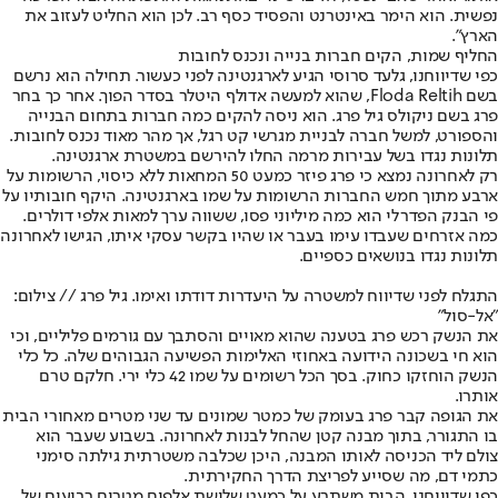
נפשית. הוא הימר באינטרנט והפסיד כסף רב. לכן הוא החליט לעזוב את
הארץ".
החליף שמות, הקים חברות בנייה ונכנס לחובות
כפי שדיווחנו, גלעד סרוסי הגיע לארגנטינה לפני כעשור. תחילה הוא נרשם
בשם Floda Reltih, שהוא למעשה אדולף היטלר בסדר הפוך. אחר כך בחר
פרג בשם ניקולס גיל פרג. הוא ניסה להקים כמה חברות בתחום הבנייה
והספורט, למשל חברה לבניית מגרשי קט רגל, אך מהר מאוד נכנס לחובות.
תלונות נגדו בשל עבירות מרמה החלו להירשם במשטרת ארגנטינה.
רק לאחרונה נמצא כי פרג פיזר כמעט 50 המחאות ללא כיסוי, הרשומות על
ארבע מתוך חמש החברות הרשומות על שמו בארגנטינה. היקף חובותיו על
פי הבנק הפדרלי הוא כמה מיליוני פסו, ששווה ערך למאות אלפי דולרים.
כמה אזרחים שעבדו עימו בעבר או שהיו בקשר עסקי איתו, הגישו לאחרונה
תלונות נגדו בנושאים כספיים.
התגלח לפני שדיווח למשטרה על היעדרות דודתו ואימו. גיל פרג // צילום:
"אל-סול"
את הנשק רכש פרג בטענה שהוא מאויים והסתבך עם גורמים פליליים, וכי
הוא חי בשכונה הידועה באחוזי האלימות הפשיעה הגבוהים שלה. כל כלי
הנשק הוחזקו כחוק. בסך הכל רשומים על שמו 42 כלי ירי. חלקם טרם
אותרו.
את הגופה קבר פרג בעומק של כמטר שמונים עד שני מטרים מאחורי הבית
בו התגורר, בתוך מבנה קטן שהחל לבנות לאחרונה. בשבוע שעבר הוא
צולם ליד הכניסה לאותו המבנה, היכן שכלבה משטרתית גילתה סימני
כתמי דם, מה שסייע לפריצת הדרך החקירתית.
כפי שדיווחנו, הבית משתרע על כמעט שלושת אלפים מטרים רבועים של