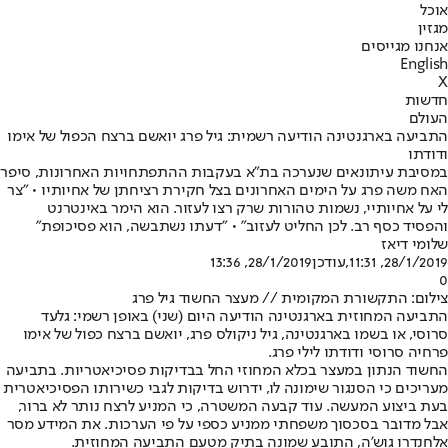
אוכל
מגזין
אנחנו מגייסים
English
X
חדשות
העולם
התביעה בארגנטינה הודיעה רשמית: גיל פרג יואשם ברצח הכפול של אימו
ודודתו
במסיבת עיתונאים שנערכה בת"א בעקבות ההתפתחויות האחרונות, סיפר
האח משה פרג על הימים האחרונים בצל חקירת רציחתן של אחיותיו • "צר
לי על אחיותיי, נשמות טהורות שרק רצו לעזור. הוא הימר באינטרנט
והפסיד כסף רב. לכן החליט לעזוב" • "דעתו נשתבשה, הוא פסיכופת"
שלומי דיאז
28/1/2019, 11:31
,עודכן
28/1/2019, 13:36
0
צילום: התקשורת המקומית // מעצר החשוד גיל פרג
התביעה המחוזית בארגנטינה הודיעה היום (שני) באופן רשמי: גלעד
סרוסי, או בשמו בארגנטינה, גיל ניקולס פרג, יואשם ברצח כפול של אימו
פרחיה סרוסי ודודתו לילי פרג.
החשוד הנתון במעצר בכלא המחוזי החל בבדיקות פסיכיאטריות. בתביעה
מעריכים כי הסנגור שימונה לו, ידרוש בדיקות לגבי כשירותו הפסיכיאטרית
בעת ביצוע המעשה. עוד קבעה המשטרה, כי המניע לרצח נותר לא ברור,
אבל מדובר בסכסוך משפחתי ממניע כספי על פי הערכות. את המידע מסר
אלחנדרו גוש'ה, התובע שמונה בתיק מטעם התביעה המחוזית.