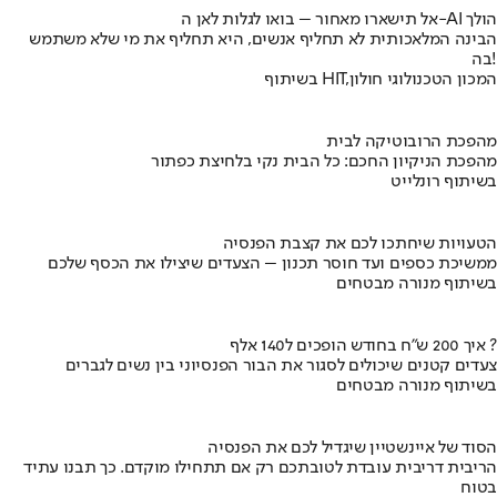
אל תישארו מאחור – בואו לגלות לאן ה-AI הולך
הבינה המלאכותית לא תחליף אנשים, היא תחליף את מי שלא משתמש
בה!
בשיתוף HIT,המכון הטכנולוגי חולון
מהפכת הרובוטיקה לבית
מהפכת הניקיון החכם: כל הבית נקי בלחיצת כפתור
בשיתוף רונלייט
הטעויות שיחתכו לכם את קצבת הפנסיה
ממשיכת כספים ועד חוסר תכנון – הצעדים שיצילו את הכסף שלכם
בשיתוף מנורה מבטחים
איך 200 ש"ח בחודש הופכים ל140 אלף ?
צעדים קטנים שיכולים לסגור את הבור הפנסיוני בין נשים לגברים
בשיתוף מנורה מבטחים
הסוד של איינשטיין שיגדיל לכם את הפנסיה
הריבית דריבית עובדת לטובתכם רק אם תתחילו מוקדם. כך תבנו עתיד
בטוח