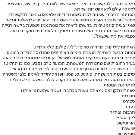
ראיוס, מסרה לתקשורת כי אם יימצא כשיר לעמוד לדין ויורשע, הוא צפוי
למאסר עולם ללא אפשרות שחרור.
הסניגור הציבורי שמונה לפרג כשנעצר, דייגו פלאמאנט, מסר לתקשורת
אמש: "מרשי עבר הערכה פסיכיאטרי ראשונית, הוא עונה לשאלות ונראה
שאין בעיה קוגניטיבית. בקשתו לראות את גופת אמו נשמעת בקשה רגילה
ומובנת לאור הנסיבות. הוא משוחח באופן רגיל עמי ועם חוקריו ונראה
כמבין את מה שנשאל".
האחיות לילי פרג ופרחיה סרוסי ז"ל
// צילום: ללא קרדיט
גופותיהן של האחיות הועברו בימים האחרונים ממנדוסה לבירה בואנוס
איירס ובתום טקס דתי קצר הוטסו לישראל. הן יובאו למנוחות ככל הנראה
בעיר רחובות שם מתגוררת המשפחה, המועד טרם נקבע. כמו כן החליטו
בני המשפחה כי סכום הכסף אותו הציעו כפרס למי שימסור מידע על
מיקום בנות המשפחה, כ-50,000 פסו, יוענק ליחידה לאימון כלבי משטרה
בעיר מנדוסה בארגנטינה, זאת כאות הוקרה לכלב המשטרתי שהצליח
לאתר את הגופות.
טעינו? נתקן! אם מצאתם טעות בכתבה, נשמח שתשתפו אותנו
מדורים
ספורט
דעות
תרבות ובידור
לייף סטייל
הורוסקופ
שישבת
סוף שבוע