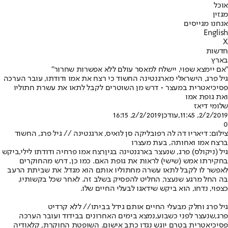
אוכל
מגזין
אנחנו מגייסים
English
X
חדשות
בארץ
"אם יימצא שפוי, יישלח למאסר עולם ללא אפשרות שחרור"
גיל פרג, הישראלי מארגנטינה החשוד כי רצח את אמו ודודתו, עובר הערכה
פסיכיאטרית במעצר • דרש מן השוטרים לקבל לתאו את עשרת חתוליו
ואת גופת אמו
שלומי דיאז
2/2/2019, 11:45
,עודכן
2/2/2019, 16:15
0
צילום: דיאריו דה לה רפובליקה סן לואיס, ארגנטינה // גיל פרג, החשוד
ברצח אמו ואחותה, בעת מעצרו
גיל (ניקולס) פרג, שנעצר בארגנטינה בגין
רצח אמו פרחיה ודודתו לילי,
ביקש
בחקירתו אמש (שישי) לראות את גופת האם. כמו כן, דרש מהחוקרים
לאפשר לו לקבל לתאו עשרה מחתוליו אותם הוא מגדל. את שביתת הרעב
בה החל מרגע שנעצר, החליט להפסיק בשלב זה. לאחר שכל בקשותיו,
כצפוי, נדחו, הוא ביקש שידאגו לבעלי החיים שלו.
גיל פרג וחלק מבעלי החיים אותם גידל בביתו
// ללא קרדיט
פרג,
שנעצר לפני כשבוע,
נמצא בימים האחרונים בבידוד ועובר הערכה
פסיכיאטרית בטרם יוגש נגדו כתב אישום. השופטת החוקרת, קלאודיה