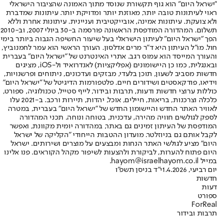
"ישראל היום" הוא גוף תקשורת שנוסד מתוך האמונה שהציבור הישראלי
ראוי לעיתונות טובה יותר, מאוזנת יותר ומדויקת יותר. עיתונות שמדברת
ולא צועקת. עיתונות אמינה, אובייקטיבית ועניינית. עיתונות אחרת וללא
תשלום. המהדורה המודפסת הראשונה פורסמה ב-30 ביולי 2007, וב-2010
הפך "ישראל היום" לעיתון הישראלי בעל שיעור החשיפה הגבוה ביותר בימי
חול. מו"ל העיתון היא ד"ר מרים אדלסון. העורך הראשי הוא עמר לחמנוביץ,
והעורך המייסד הוא עמוס רגב. אתרי האינטרנט של "ישראל היום" בעברית
ובאנגלית, כמו כן היישומונים (אפליקציות) לאנדרואיד ול-iOS, מציגים
חדשות מסביב לשעון, תוכן בלעדי, מבזקים ועדכונים, ניתוחים ופרשנויות,
וידיאו, פודקאסטים ושידורים חיים. פלטפורמות הדיגיטל של "ישראל היום"
כוללות ערוצי חדשות ודעות, תרבות ובידור, לייף סטייל, טכנולוגיה, ספורט,
כלכלה וצרכנות, בריאות, חיילים, אוכל, יהדות, תיירות ורכב. ב-2021 עלו
לאוויר האתר החדש והיישומון החדש של "ישראל היום" בעברית, במטרה
לספק לגולשים חוויה מהירה, עדכנית, בטוחה ונוחה. תכני המהדורה
המודפסת של העיתון זמינים גם באתר, במהדורה יומית מקוונת, ואפשר
לקבל אותם גם בניוזלטר. מועדון ההטבות הייחודי "הקליקה של ישראל
היום" מציע לגולשי האתר הנחות ומבצעים על מוצרים ושירותים. ישראל
היום פתוח להערות, לביקורת ולהצעות לשיפור מקהל הקוראים. פנו אלינו
במייל hayom@israelhayom.co.il.
יום רביעי, 1.4.2026
י"ד בניסן תשפ"ו
חדשות
דעות
ספורט
ForReal
תרבות ובידור