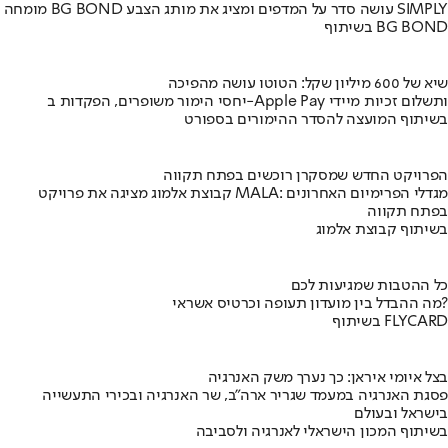
מומחה BG BOND עושה סדר על המדפים ומציג את מותג הצבע SIMPLY
בשיתוף BG BOND
שיא של 600 מיליון שקל: הטוטו עושה מהפיכה
יחסי הימור משופרים, הפקדות ב-Apple Pay ותשלום זכיות מיידי
בשיתוף המועצה להסדר ההימורים בספורט
הפרויקט החדש שמסקרן רוכשים בפתח תקווה
קבוצת אלמוג מציגה את פרויקט MALA: מגדלי הפרימיום האחרונים
בפתח תקווה
בשיתוף קבוצת אלמוג
כל ההטבות שמגיעות לכם
מה ההבדל בין מועדון תעופה וכרטיס אשראי?
בשיתוף FLYCARD
בצל איומי איראן: כך נערך משק האנרגיה
פסגת האנרגיה במעמד שגריר ארה"ב, שר האנרגיה ובכירי התעשייה
בישראל ובעולם
בשיתוף המכון הישראלי לאנרגיה ולסביבה