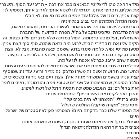
מיד אחר כך. טיפ לריאליטי הבא: אם כבר את רבה - תריבי עד הסוף, תשברי
את הכלים, תסחפי אותנו, תגרמי לנו לשנוא אותך, לאהוב אותך, תספקי לנו
קצת עניין, ריבונו של עולם! עוד יומיים ונשכח מי את, לא חבל?
•
האח הגדול: הממתק הכי עצוב בטלוויזיה
רועי ניסה לעשות את מה שהוא אמור לעשות הכי טוב, פואטרי סלאם,
שירה מדוברת. טקסט נוקב על צה"ל, הפרה הקדושה של החברה
הישראלית, ועל פוסט טראומה, הפיל במדינה שלא מדברים עליו. כצפוי, זה
הקים עליו את רוב דיירי הבית. לרגע היה נראה שהנה, סוף סוף קצת עניין,
מטען פוליטי נפיץ, כל מה שנגוז ברגע ששמס יצאה מהבית. אבל לא, קצת
כועסים, קצת מבהירים, וחוזרים להשתעמם. אלוהי הטלוויזיה, בבקשה
תעשה שהם יריבו, כבר לא אכפת לנו על מה.
עוד למדנו שצמד הנואפים מגי את ישראל מתחילים להרגיש רע עם עצמם,
ונחשו מה, תחושות אשם זה משהו מדבק: גם מריה ורועי, עוד זוג שמוסיף
קצת עניין בשעמום המשודר מנווה אילן, קצת זזים באי נוחות בשכשוכית.
מלבד הסיפוק שבמציצנות על צעירים שטופי זימה והורמונים, חייבים לומר
זאת בקול רם: גם השבוע ממשיכה תכנית הדגל של רשת לשקוע.
•
היכן ראוי לקיים את האירוויזיון? המומחים עונים
•
נטע ברזילי: "הניצחון לא היה בכיס שלי"
•
אסי עזר: "מקווה שיקבלו החלטה שקולה"
את הסטורי שלנו כבר בדקתם היום? הצטרפו כאן לאינסטגרם של ישראל
היום
טעינו? נתקן! אם מצאתם טעות בכתבה, נשמח שתשתפו אותנו
אביבית בר זוהר
האח הגדול
הניתואח הגדול
מדורים
ספורט