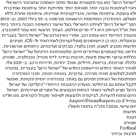
"ישראל היום" הוא גוף תקשורת שנוסד מתוך האמונה שהציבור הישראלי
ראוי לעיתונות טובה יותר, מאוזנת יותר ומדויקת יותר. עיתונות שמדברת
ולא צועקת. עיתונות אמינה, אובייקטיבית ועניינית. עיתונות אחרת וללא
תשלום. המהדורה המודפסת הראשונה פורסמה ב-30 ביולי 2007, וב-2010
הפך "ישראל היום" לעיתון הישראלי בעל שיעור החשיפה הגבוה ביותר בימי
חול. מו"ל העיתון היא ד"ר מרים אדלסון. העורך הראשי הוא עמר לחמנוביץ,
והעורך המייסד הוא עמוס רגב. אתרי האינטרנט של "ישראל היום" בעברית
ובאנגלית, כמו כן היישומונים (אפליקציות) לאנדרואיד ול-iOS, מציגים
חדשות מסביב לשעון, תוכן בלעדי, מבזקים ועדכונים, ניתוחים ופרשנויות,
וידיאו, פודקאסטים ושידורים חיים. פלטפורמות הדיגיטל של "ישראל היום"
כוללות ערוצי חדשות ודעות, תרבות ובידור, לייף סטייל, טכנולוגיה, ספורט,
כלכלה וצרכנות, בריאות, חיילים, אוכל, יהדות, תיירות ורכב. ב-2021 עלו
לאוויר האתר החדש והיישומון החדש של "ישראל היום" בעברית, במטרה
לספק לגולשים חוויה מהירה, עדכנית, בטוחה ונוחה. תכני המהדורה
המודפסת של העיתון זמינים גם באתר, במהדורה יומית מקוונת, ואפשר
לקבל אותם גם בניוזלטר. מועדון ההטבות הייחודי "הקליקה של ישראל
היום" מציע לגולשי האתר הנחות ומבצעים על מוצרים ושירותים. ישראל
היום פתוח להערות, לביקורת ולהצעות לשיפור מקהל הקוראים. פנו אלינו
במייל hayom@israelhayom.co.il.
יום שישי, 10.7.2026
כ"ה בתמוז תשפ"ו
חדשות
דעות
ספורט
ForReal
תרבות ובידור