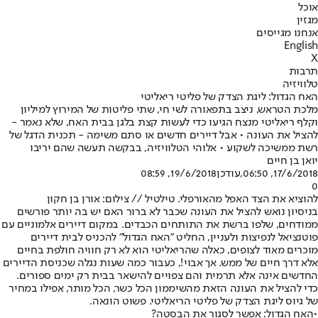
אוכל
מגזין
אנחנו מגייסים
English
X
תרבות
טלוויזיה
האח הגדול: ליגת הצדק של פליטי ריאליטי
מלכת הטראש, ניצב בתפאורה לשי חי, שתי פליטות של המירוץ למיליון
וקלף ריאליטי מנצח הגיעו כדי לעשות קצת בלגן בבית האח, שלא נאמר -
להציל את העונה • אבל דיירים חדשים או סתם משימה - תכנית הדגל של
רשת ממשיכה לשקוע • אלוהי הטלוויזיה, בבקשה תעשה שהם יריבו
יואן בן חיים
17/6/2018, 06:50
,עודכן
19/6/2018, 08:59
0
להוציא את הצד האפל מהאורפלי. טילטיל // צילום: אורן בן חקון
בניסיון נואש להציל את העונה שכבר לא ברור האם יש בה יותר פורשים
ממודחים, שלפו ברשת את התותחים הכבדים. במקום דיירים אלמוניים עם
פוטנציאל לנפיצות ולעניין, החליט "
האח הגדול
" להכניס לבית דיירים
מוכרים מאוד לצופים, כאלה שהריאליטי הוא לא רק חוויה חולפת בחיים
אלא דרך חיים של ממש. אך אבוי!, כעבור כמה שעות נגלה שכניסת הדיירים
החדשים אינה אלא תרמית והם צפויים להישאר בבית רק ימים ספורים.
כדי להציל את העונה הזאת מהשיממון הכל כשר, הכל מותר, אפילו במחיר
של גיוס ליגת הצדק של פליטי הריאליטי. פשוט הונאה.
•
האח הגדול: אפשר לסגור את הבסטה?