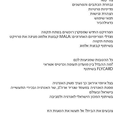
צור קשר
נבחרת הכתבים והפרשנים
מדיניות פרטיות
הצהרת נגישות
תנאי שימוש
כדאי
להכיר
הפרויקט החדש שמסקרן רוכשים בפתח תקווה
קבוצת אלמוג מציגה את פרויקט MALA: מגדלי הפרימיום האחרונים
בפתח תקווה
בשיתוף קבוצת אלמוג
כל ההטבות שמגיעות לכם
מה ההבדל בין מועדון תעופה וכרטיס אשראי?
בשיתוף FLYCARD
בצל איומי איראן: כך נערך משק האנרגיה
פסגת האנרגיה במעמד שגריר ארה"ב, שר האנרגיה ובכירי התעשייה
בישראל ובעולם
בשיתוף המכון הישראלי לאנרגיה ולסביבה
צובעים את הבית? אל תעשו את הטעות הזו