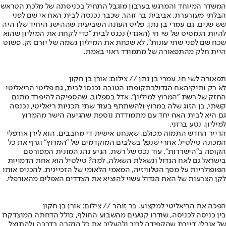
המשדר המיוחד והמרגש בערבון מוגבל התחיל בכניסתה של מלכת הטראש
הבלתי מעורערת, אביבית בר זוהר, שכבר נכנסה לבית האח אי שם לפני
שש שנים. גם עמרי בן נתן, פליט העונה השביעית שההישג היחיד שלו היה
להיות הנמסיס של שי חי (האגדי) נכנס לבית "כדי לקחת את המיליון שהוא
שכח שם לפני שתי עונות". לא שכחת את המיליון נשמה של יורם זק, פשוט
היית חלק מהתפאורה של מתמודד ראוי באמת.
תפאורה לשי חי. עמרי בן נתן // צילום: אורן בן חקון
לא רק ותיקי
האח הגדול
בתקופתו הטובה נכנסו לבית, גם פליטי הריאליטי
החזק של רשת "המרוץ למיליון". אדל בספלוב, שהספיקה להיפרד מתום
קשתי, בן הזוג שלה במרוץ ולהשתתף בעוד שתי תכניות ריאליטי, נכנסה
גם היא לבית האח יחד עם מתמודדת נוספת שהגיעה הישר מהמרוץ
למיליון, נטע ברזני.
הדייר החדש התמוה מכולם, שאנחנו אישית די מחבבים, הוא לירן אורפלי
המכונה טילטיל. אחרי שנפל בשלבים המוקדמים של "המרוץ" וגרף את כל
הקופה ב"הישרדות", עוד נכס של רשת, הגיע נהג המונית המפורסם
בישראל גם לאח הגדול ונשאלת השאלה, למה? טילטיל הוא אחת הדמויות
הפופולריות על מסך הטלוויזיה, המאמי הלאומי של הזכיינית. להכניס אותו
לקן הצרעות של האח הגדול עשוי להוציא את הצדדים האפלים מהאורפלי.
הפכה את הריאליטי למקצוע. בר זוהר // צילום: אורן בן חקון
בין כניסה לכניסה, שודרו קטעים מהשבוע החולף, כולל הדחתה המוצדקת
של אורלי, דיירת שהקפידה לריב ולהעליב את כל הנקרה בדרכה ולהתנצל