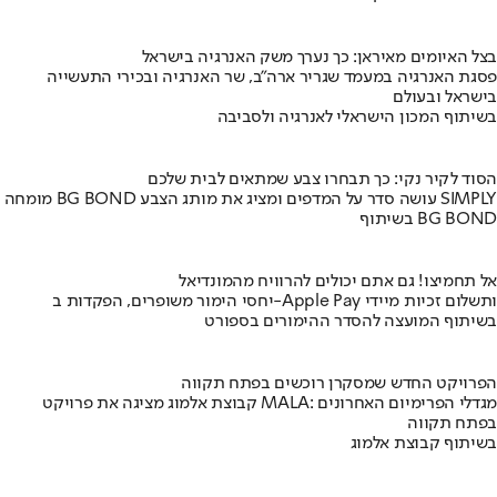
בצל האיומים מאיראן: כך נערך משק האנרגיה בישראל
פסגת האנרגיה במעמד שגריר ארה"ב, שר האנרגיה ובכירי התעשייה
בישראל ובעולם
בשיתוף המכון הישראלי לאנרגיה ולסביבה
הסוד לקיר נקי: כך תבחרו צבע שמתאים לבית שלכם
מומחה BG BOND עושה סדר על המדפים ומציג את מותג הצבע SIMPLY
בשיתוף BG BOND
אל תחמיצו! גם אתם יכולים להרוויח מהמונדיאל
יחסי הימור משופרים, הפקדות ב-Apple Pay ותשלום זכיות מיידי
בשיתוף המועצה להסדר ההימורים בספורט
הפרויקט החדש שמסקרן רוכשים בפתח תקווה
קבוצת אלמוג מציגה את פרויקט MALA: מגדלי הפרימיום האחרונים
בפתח תקווה
בשיתוף קבוצת אלמוג