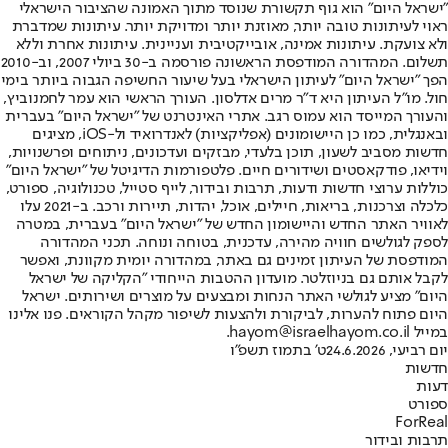
"ישראל היום" הוא גוף תקשורת שנוסד מתוך האמונה שהציבור הישראלי
ראוי לעיתונות טובה יותר, מאוזנת יותר ומדויקת יותר. עיתונות שמדברת
ולא צועקת. עיתונות אמינה, אובייקטיבית ועניינית. עיתונות אחרת וללא
תשלום. המהדורה המודפסת הראשונה פורסמה ב-30 ביולי 2007, וב-2010
הפך "ישראל היום" לעיתון הישראלי בעל שיעור החשיפה הגבוה ביותר בימי
חול. מו"ל העיתון היא ד"ר מרים אדלסון. העורך הראשי הוא עמר לחמנוביץ,
והעורך המייסד הוא עמוס רגב. אתרי האינטרנט של "ישראל היום" בעברית
ובאנגלית, כמו כן היישומונים (אפליקציות) לאנדרואיד ול-iOS, מציגים
חדשות מסביב לשעון, תוכן בלעדי, מבזקים ועדכונים, ניתוחים ופרשנויות,
וידיאו, פודקאסטים ושידורים חיים. פלטפורמות הדיגיטל של "ישראל היום"
כוללות ערוצי חדשות ודעות, תרבות ובידור, לייף סטייל, טכנולוגיה, ספורט,
כלכלה וצרכנות, בריאות, חיילים, אוכל, יהדות, תיירות ורכב. ב-2021 עלו
לאוויר האתר החדש והיישומון החדש של "ישראל היום" בעברית, במטרה
לספק לגולשים חוויה מהירה, עדכנית, בטוחה ונוחה. תכני המהדורה
המודפסת של העיתון זמינים גם באתר, במהדורה יומית מקוונת, ואפשר
לקבל אותם גם בניוזלטר. מועדון ההטבות הייחודי "הקליקה של ישראל
היום" מציע לגולשי האתר הנחות ומבצעים על מוצרים ושירותים. ישראל
היום פתוח להערות, לביקורת ולהצעות לשיפור מקהל הקוראים. פנו אלינו
במייל hayom@israelhayom.co.il.
יום רביעי, 24.6.2026
ט' בתמוז תשפ"ו
חדשות
דעות
ספורט
ForReal
תרבות ובידור