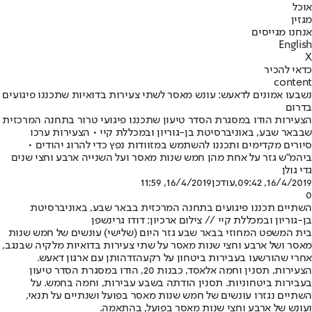
אוכל
מגזין
אנחנו מגייסים
English
X
כדאי להכיר
content
נשבעו אמונים לדאעש: עונש מאסר לשתי צעירות בדואיות שתכננו פיגועים
בדרום
הצעירות הודו במסגרת הסדר טיעון שתכננו פיגועי טרור בתחנה המרכזית
שבבאר שבע, באוניברסיטת בן-גוריון ובמכללת קיי • הצעירות ערכו
סיורים מקדימים ותכננו להשתמש במזוודות נפץ כדי להרוג יהודים •
ביהמ"ש גזר על אחת מהן חמש שנות מאסר ועל השנייה ארבע וחצי שנים
גדי גולן
16/4/2019, 09:42
,עודכן
16/4/2019, 11:59
0
השתיים תכננו פיגועים בתחנה המרכזית בבאר שבע, באוניברסיטת
בן-גוריון ובמכללת קיי // צילום ארכיון: דודו גרינשפן
בית המשפט המחוזי בבאר שבע גזר היום (שלישי) עונשים של חמש שנות
מאסר ושל ארבע וחצי שנות מאסר על שתי צעירות בדואיות מלקיה שבנגב,
אחרי שהורשעו בעבירות ביטחון על רקע
הזדהותן עם ארגון דאעש
.
הצעירות, תסנין וחמה אלאסד, כבנות 20, הודו במסגרת הסדר טיעון
בעבירות ביטחוניות. תסנין הודתה בשבע עבירות, וחמה בחמש. על
השתיים נגזרו עונשים של חמש שנות מאסר בפועל ושנתיים על תנאי,
ועונש של ארבע וחצי שנות מאסר בפועל, בהתאמה.