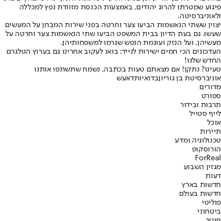
פיגוע שמטרתו להרוג יהודים, באמצעות הכנסת מזוודת נפץ למכללה
ולאוניברסיטה.
יצוין ששתי הנאשמות הביעו צער וחרטה בפני שירות המבחן על המעשים
שעשו. גם בעת הדיון בבית המשפט הביעו שתי הנאשמות צער וחרטה על
מעשיהן, ועל הנזק ועוגמת הנפש שגרמו למשפחותיהן.
העדכונים הכי חמים ישירות לנייד: בואו לעקוב אחרינו גם בערוץ הטלגרם
החדש שלנו
!
טעינו? נתקן! אם מצאתם טעות בכתבה, נשמח שתשתפו אותנו
אוניברסיטת בן גוריון
בדואיות
דאעש
מדורים
ספורט
תרבות ובידור
לייף סטייל
אוכל
תיירות
טכנולוגיה ומדע
הורוסקופ
ForReal
מגזין השבוע
דעות
חדשות בארץ
חדשות בעולם
פוליטי
ביטחוני
חינוך