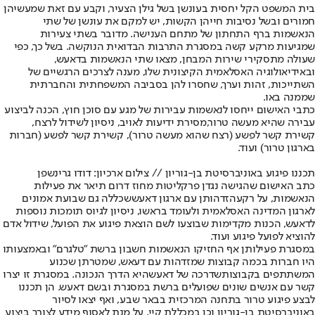
בית המשפט הקל יחסית בעונשן בשל גילן הצעיר, וקבע עם זאת שמעשיהן
חמורים ובשל נסיבות חייהן הקשות, יש למקם את עונשן של שתי
הנאשמות ברף התחתון של מתחם הענישה. מדובר בשתי צעירות
שמגיעות מרקע קשה במסגרת התרבות הבדואית הנוקשה. בשל כך, כפי
שעולה מתסקירי שירות המבחן, מצאו שתי הנאשמות בדאעש,
ובאידיאולוגיה האסלאמית הקיצונית שלו, מענה לצרכים הרגשיים של
השתייכות, זהות וערך, שחסרו להן בסביבה המשפחתית והחברתית
שממנה באו.
כתבי האישום ייחסו לנאשמות עבירות של מגע עם סוכן חוץ, הכנה לביצוע
עבירה שהיא מעשה טרור,
מסירת ידיעות לאויב
, ניסיון לשידול לרצח,
קשירת קשר לפשע (רצח שהוא מעשה טרור), קשירת קשר לפשע (חברות
בארגון טרור) ועוד.
תכננו פיגוע באוניברסיטת בן-גוריון // צילום ארכיון: דודו גרינשפן
כתב האישום שהגישה נגדן פרקליטות מחוז דרום תיאר את פעילות
הנאשמות, על רקע
הזדהותן עם ארגון דאעש
שכללה גם שבועת אמונים
לארגון המדינה האסלאמית ולעומד בראשו, ניסיון לגיוס תומכות נוספות
לדאעש, הכנות מקדימות שבוצעו לשם הוצאת פיגוע את הפועל, שידול אדם
להוציא לפועל פיגוע ועוד.
במסגרת פעילותן אף החזיקו הנאשמות חשבון ברשת "טלגרם" ובאמצעותו
היו חברות בכמה קבוצות שמזדהות עם דעאש, שמטרתן שכנוע
המשתתפים בקבוצות
שדרכה של דאעש
היא הדרך הנכונה. במסגרת זו יצרו
קשר עם אנשים שונים שפועלים ברשת במסגרת ובשם דאעש. הן תכננו
לבצע פיגוע טרור בתחנה המרכזית בבאר שבע, ואף יצאו לסיור
באוניברסיטת בן-גוריון וכן במכללת קיי, על מנת לאסוף מידע לצורך ביצוע