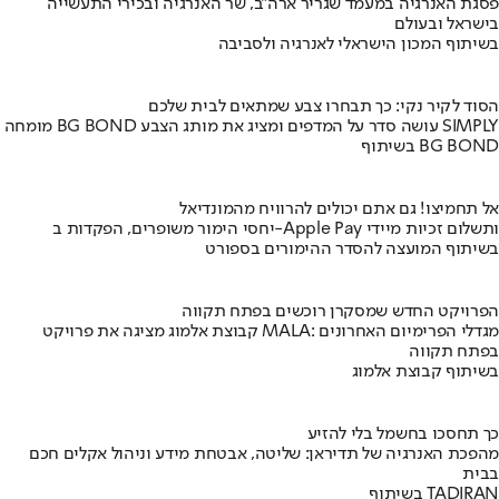
פסגת האנרגיה במעמד שגריר ארה"ב, שר האנרגיה ובכירי התעשייה
בישראל ובעולם
בשיתוף המכון הישראלי לאנרגיה ולסביבה
הסוד לקיר נקי: כך תבחרו צבע שמתאים לבית שלכם
מומחה BG BOND עושה סדר על המדפים ומציג את מותג הצבע SIMPLY
בשיתוף BG BOND
אל תחמיצו! גם אתם יכולים להרוויח מהמונדיאל
יחסי הימור משופרים, הפקדות ב-Apple Pay ותשלום זכיות מיידי
בשיתוף המועצה להסדר ההימורים בספורט
הפרויקט החדש שמסקרן רוכשים בפתח תקווה
קבוצת אלמוג מציגה את פרויקט MALA: מגדלי הפרימיום האחרונים
בפתח תקווה
בשיתוף קבוצת אלמוג
כך תחסכו בחשמל בלי להזיע
מהפכת האנרגיה של תדיראן: שליטה, אבטחת מידע וניהול אקלים חכם
בבית
בשיתוף TADIRAN