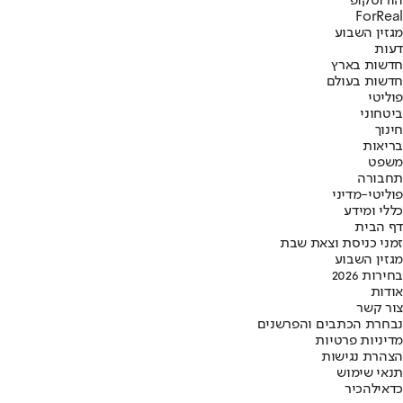
הורוסקופ
ForReal
מגזין השבוע
דעות
חדשות בארץ
חדשות בעולם
פוליטי
ביטחוני
חינוך
בריאות
משפט
תחבורה
פוליטי-מדיני
כללי ומידע
דף הבית
זמני כניסת וצאת שבת
מגזין השבוע
בחירות 2026
אודות
צור קשר
נבחרת הכתבים והפרשנים
מדיניות פרטיות
הצהרת נגישות
תנאי שימוש
כדאי
להכיר