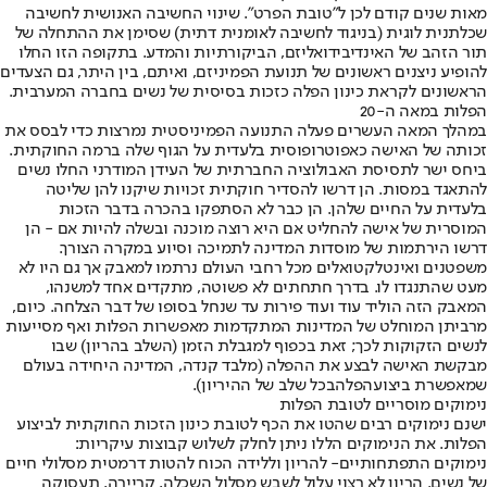
מאות שנים קודם לכן ל"טובת הפרט". שינוי החשיבה האנושית לחשיבה
שכלתנית לוגית (בניגוד לחשיבה לאומנית דתית) שסימן את ההתחלה של
תור הזהב של האינדיבידואליזם, הביקורתיות והמדע. בתקופה הזו החלו
להופיע ניצנים ראשונים של תנועת הפמיניזם, ואיתם, בין היתר, גם הצעדים
הראשונים לקראת כינון הפלה כזכות בסיסית של נשים בחברה המערבית.
הפלות במאה ה-20
במהלך המאה העשרים פעלה התנועה הפמיניסטית נמרצות כדי לבסס את
זכותה של האישה כאפוטרופוסית בלעדית על הגוף שלה ברמה החוקתית.
ביחס ישר לתסיסת האבולוציה החברתית של העידן המודרני החלו נשים
להתאגד במסות. הן דרשו להסדיר חוקתית זכויות שיקנו להן שליטה
בלעדית על החיים שלהן. הן כבר לא הסתפקו בהכרה בדבר הזכות
המוסרית של אישה להחליט אם היא רוצה מוכנה ובשלה להיות אם - הן
דרשו הירתמות של מוסדות המדינה לתמיכה וסיוע במקרה הצורך.
משפטנים ואינטלקטואלים מכל רחבי העולם נרתמו למאבק אך גם היו לא
מעט שהתנגדו לו. בדרך חתחתים לא פשוטה, מתקדים אחד למשנהו,
המאבק הזה הוליד עוד ועוד פירות עד שנחל בסופו של דבר הצלחה. כיום,
מרביתן המוחלט של המדינות המתקדמות מאפשרות הפלות ואף מסייעות
לנשים הזקוקות לכך; זאת בכפוף למגבלת הזמן (השלב בהריון) שבו
מבקשת האישה לבצע את ההפלה (מלבד קנדה, המדינה היחידה בעולם
שמאפשרת ביצוע
הפלה
בכל שלב של ההיריון).
נימוקים מוסריים לטובת הפלות
ישנם נימוקים רבים שהטו את הכף לטובת כינון הזכות החוקתית לביצוע
הפלות. את הנימוקים הללו ניתן לחלק לשלוש קבוצות עיקריות:
נימוקים התפתחותיים
- להריון וללידה הכוח להטות דרמטית מסלולי חיים
של נשים. הריון לא רצוי עלול לשבש מסלול השכלה, קריירה, תעסוקה