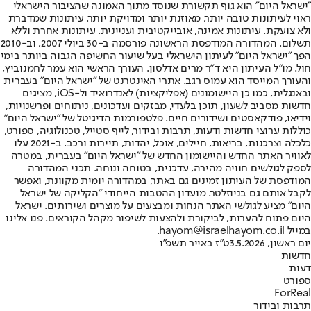
"ישראל היום" הוא גוף תקשורת שנוסד מתוך האמונה שהציבור הישראלי
ראוי לעיתונות טובה יותר, מאוזנת יותר ומדויקת יותר. עיתונות שמדברת
ולא צועקת. עיתונות אמינה, אובייקטיבית ועניינית. עיתונות אחרת וללא
תשלום. המהדורה המודפסת הראשונה פורסמה ב-30 ביולי 2007, וב-2010
הפך "ישראל היום" לעיתון הישראלי בעל שיעור החשיפה הגבוה ביותר בימי
חול. מו"ל העיתון היא ד"ר מרים אדלסון. העורך הראשי הוא עמר לחמנוביץ,
והעורך המייסד הוא עמוס רגב. אתרי האינטרנט של "ישראל היום" בעברית
ובאנגלית, כמו כן היישומונים (אפליקציות) לאנדרואיד ול-iOS, מציגים
חדשות מסביב לשעון, תוכן בלעדי, מבזקים ועדכונים, ניתוחים ופרשנויות,
וידיאו, פודקאסטים ושידורים חיים. פלטפורמות הדיגיטל של "ישראל היום"
כוללות ערוצי חדשות ודעות, תרבות ובידור, לייף סטייל, טכנולוגיה, ספורט,
כלכלה וצרכנות, בריאות, חיילים, אוכל, יהדות, תיירות ורכב. ב-2021 עלו
לאוויר האתר החדש והיישומון החדש של "ישראל היום" בעברית, במטרה
לספק לגולשים חוויה מהירה, עדכנית, בטוחה ונוחה. תכני המהדורה
המודפסת של העיתון זמינים גם באתר, במהדורה יומית מקוונת, ואפשר
לקבל אותם גם בניוזלטר. מועדון ההטבות הייחודי "הקליקה של ישראל
היום" מציע לגולשי האתר הנחות ומבצעים על מוצרים ושירותים. ישראל
היום פתוח להערות, לביקורת ולהצעות לשיפור מקהל הקוראים. פנו אלינו
במייל hayom@israelhayom.co.il.
יום ראשון, 3.5.2026
ט"ז באייר תשפ"ו
חדשות
דעות
ספורט
ForReal
תרבות ובידור