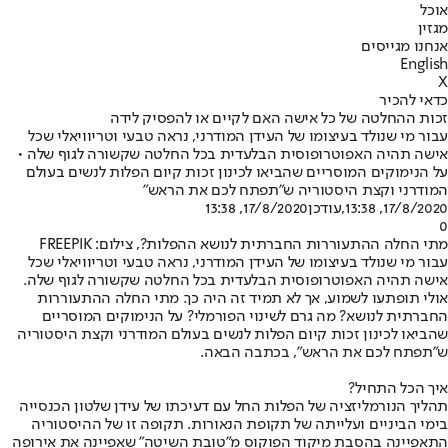
אוכל
מגזין
אנחנו מגייסים
English
X
כדאי להכיר
זכות ההחלטה של כל אישה האם לקיים או להפסיק לידה
עבור מי שנולד בעיצומו של העידן המודרני, נראה טבעי וטריוויאלי שכל
אישה תהיה האפוטרופוסית הבלעדית בכל החלטה שקשורה לגוף שלה •
על הנימוקים המוסריים שהביאו לכינון זכות קיום הפלות לנשים בעולם
המודרני וקצת היסטוריה ש"תפתח לכם את הראש"
17/8/2020, 13:38
,עודכן
17/8/2020, 13:38
0
מתי החלה ההתעוררות החברתית לנושא ההפלות?, צילום: FREEPIK
עבור מי שנולד בעיצומו של העידן המודרני, נראה טבעי וטריוויאלי שכל
אישה תהיה האפוטרופוסית הבלעדית בכל החלטה שקשורה לגוף שלה.
אולי תופתעו לשמוע, אך לא תמיד זה היה כך. מתי החלה ההתעוררות
החברתית לנושא? מה גרם לשינוי הפורמלי? על הנימוקים המוסריים
שהביאו לכינון זכות קיום הפלות לנשים בעולם המודרני וקצת היסטוריה
ש"תפתח לכם את הראש", בכתבה הבאה.
איך הכל התחיל?
תהליך הנורמליזציה של הפלות החל עם דעיכתו של עידן שלטון הכנסייה
בימי הביניים ועלייתה של תקופת הנאורות. תקופה זו של ההיסטוריה
התאפיינה בהסבת מיקוד הפוקוס מ"טובת השיטה" שאפיינה את אירופה