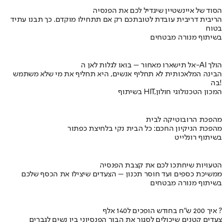
הסוד של איינשטיין שיגדיל לכם את הפנסיה
הריבית דריבית עובדת לטובתכם רק אם תתחילו מוקדם. כך תבנו עתיד
בטוח
בשיתוף מנורה מבטחים
אל תישארו מאחור – בואו לגלות לאן ה-AI הולך
הבינה המלאכותית לא תחליף אנשים, היא תחליף את מי שלא משתמש
בה!
בשיתוף HIT,המכון הטכנולוגי חולון
מהפכת הרובוטיקה לבית
מהפכת הניקיון החכם: כל הבית נקי בלחיצת כפתור
בשיתוף רונלייט
הטעויות שיחתכו לכם את קצבת הפנסיה
ממשיכת כספים ועד חוסר תכנון – הצעדים שיצילו את הכסף שלכם
בשיתוף מנורה מבטחים
איך 200 ש"ח בחודש הופכים ל140 אלף ?
צעדים קטנים שיכולים לסגור את הבור הפנסיוני בין נשים לגברים