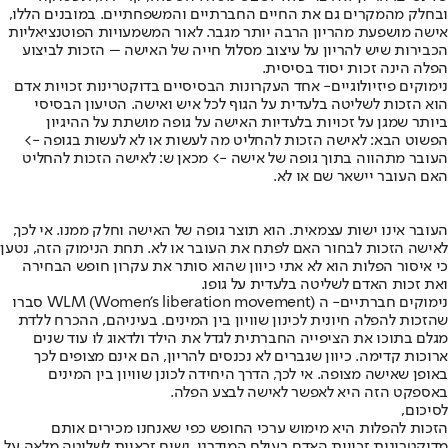
ובחלק מהמקרים גם את החיים החברתיים והמשפחתיים. במובנים הללו,
אישה מושפעת מהריון הרבה יותר מגבר. לאור המשמעויות הפוטנציאליות
הכבירות שיש להריון על עיצוב מסלול חייה של האישה – הזכות לביצוע
הפלה הינה זכות יסוד בסיסית.
נימוקים פיזיולוגיים
- אחד העקרונות הבסיסיים בדוקטרינות זכויות אדם
הוא הזכות לשליטה בלעדית על הגוף לכל איש ואישה. הטיעון הבסיסי
ביותר שמגן על זכויות בלעדיות האישה על גופה מושתת על ההיגיון
הפשוט הבא: לאישה הזכות להחליט מה לעשות או לא לעשות בגופה ->
העובר מתהווה בתוך גופה של אישה -> מכאן ש: לאישה הזכות להחליט
האם העובר יישאר שם או לא.
העובר אינו ישות עצמאית. הוא תוצר גופה של האישה וחלק ממנו. אי לכך,
לאישה הזכות לבחור האם לפתח את העובר או לא. תחת הנימוק הזה, נטען
כי איסור הפלות הוא לא אתי כיוון שהוא סותר את עקרון חופש הבחירה
ואת זכות האדם לשליטה בלעדית על גופו.
נימוקים חברתיים
- ה (WLM (Women's liberation movement סברו
שהזכות להפלה חיונית לכינון שוויון בין המינים. בעיניהם, ההכרח ללדת
מגלם בתוכו את הציפייה החברתית לגדל את הילד ולדאוג לו עוד שנים
ארוכות קדימה. כיוון שגברים לא נכנסים להריון, הם אינם מצופים לכך
באופן שאישה מצופה. אי לכך, הדרך היחידה לכונן שוויון בין המינים
באספקט הזה היא לאפשר לאישה לבצע הפלה.
לסיכום,
הזכות להפלות היא מימוש ערכי החופש כפי שאנחנו מכירים אותם
מדוקטרינות זכויות האדם בעולם המודרני. נשים זכאיות לשליטה מלאה על