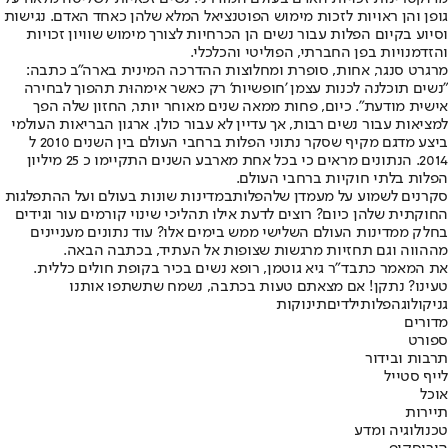
גופן והן ראויות לזכות מימוש הפוטנציאל המלא שלהן כאחד האדם. נגישות
וסיוע בקיום הפלות עבור נשים הן הכרחיות לצורך מימוש שוויון זכויות
והזדמנויות בפן החברתי, הפוליטי והכלכלי.
מרגרט סנגר, אחות, סופרת ומחלוצות ההדרכה המינית בארה"ב כתבה:
"נשים תוכלנה לכנות עצמן 'חופשיות' רק כאשר אימהוּת תהפוך לבחירה
אישית מודעת". כיום, פחות ממאה שנים מאוחר יותר, החזון שלה הפך
למציאות עבור נשים רבות, אך עדיין לא עבור כולן. ארגון הבריאות העולמי
ביצע מדגם מקיף שסקר נתוני הפלות ברחבי העולם בין השנים 2010 ל
2014. הנתונים מראים כי בכל אחת מארבע השנים התקיימו כ 25 מיליון
הפלות בלתי חוקיות ברחבי העולם.
סקרנים לשמוע על מעמדן של
הפלות
במדינות שונות בעולם ועל ההתפלגות
החוקתית שלהן כיום? רוצים לדעת אילו תהליכי שינוי קורמים עור וגידים
בחלק ממדינות העולם השלישי ממש בימים אלו? עוד נתונים מעניינים
מההווה וגם תחזיות מרגשות שצופות אל העתיד, בכתבה הבאה.
את המאמר כתב
ד"ר גיא גוטמן
, רופא נשים בכיר בקופת חולים כללית.
טעינו? נתקן! אם מצאתם טעות בכתבה, נשמח שתשתפו אותנו
גניקולוג
הפלות
ילדים
תינוקות
מדורים
ספורט
תרבות ובידור
לייף סטייל
אוכל
תיירות
טכנולוגיה ומדע