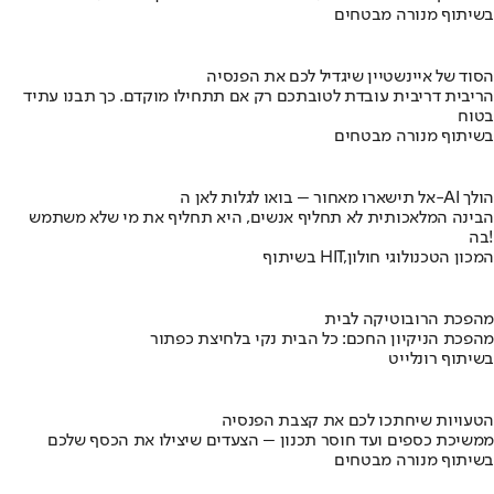
בשיתוף מנורה מבטחים
הסוד של איינשטיין שיגדיל לכם את הפנסיה
הריבית דריבית עובדת לטובתכם רק אם תתחילו מוקדם. כך תבנו עתיד
בטוח
בשיתוף מנורה מבטחים
אל תישארו מאחור – בואו לגלות לאן ה-AI הולך
הבינה המלאכותית לא תחליף אנשים, היא תחליף את מי שלא משתמש
בה!
בשיתוף HIT,המכון הטכנולוגי חולון
מהפכת הרובוטיקה לבית
מהפכת הניקיון החכם: כל הבית נקי בלחיצת כפתור
בשיתוף רונלייט
הטעויות שיחתכו לכם את קצבת הפנסיה
ממשיכת כספים ועד חוסר תכנון – הצעדים שיצילו את הכסף שלכם
בשיתוף מנורה מבטחים