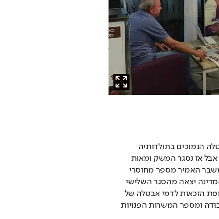
ערב משבר הקורונה נהנתה ישראל משיעורי האבטלה הנמוכים בתולדותיה 
ומהנמוכים במדינות המתקדמות - כ־3.9 אחוזים. אבל אז נסגר המשק ומאות 
אלפי עובדים נפלטו ממעגל העבודה, כשבשיא המשבר האמיר מספר מחוסרי 
העבודה ל־1.135 מיליון. אחר כך הגיעו החיסונים, המדינה יצאה מהסגר השלישי 
והמשק התאושש. אלא שגם כעת, אף שתמה תקופת הזכאות לדמי אבטלה של 
מובטלי הקורונה, רבבות עדיין מתקשים לשוב לעבודה ומספר המשרות הפנויות 