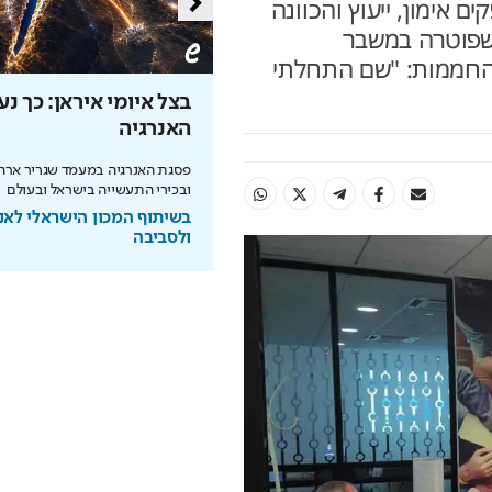
 אימון, ייעוץ והכוונה
 שפוטרה במשבר
 החממות: "שם התחלתי
עים את הבית? אל תעשו את
בצל איומי איראן: כך נ
ות הזו
האנרגיה
מומחה BG BOND עושה סדר על המדפים ומציג
פסגת האנרגיה במעמד שגריר ארה"
 הצבע SIMPLY
ובכירי התעשייה בישראל ובעולם
BG BOND
בשיתוף המכון הישראלי לאנ
ולסביבה