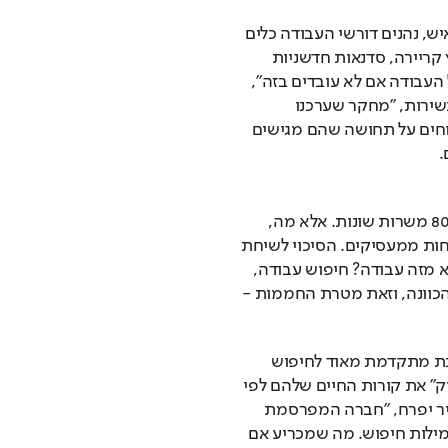
במרכזים הללו, שבהם השתתפו עד היום 15 אלף איש, נהנים דורשי העבודה כלים 
מקצועיים מתקדמים כאימונים תעסוקתיים, ייעוץ קריירה, סדנאות חדשניות 
ו"רישות" (נטוורקינג) נרחב. "אין דרך לחזור למעגל העבודה אם לא עובדים בזה", 
אומר משה יפרח, סמנכ"ל ההשמה והמעסיקים בשירות, "מחקר שערכנו 
לאחרונה מצא ש־78 אחוזים מדורשי העבודה מדווחים על תחושה שהם מגישים 
.
עבודה ממוצע מגיש מדי חודש מועמדות לכ־80-60 משרות שונות. אלא מה, 
שמכל ההגשות האלה יוצאות לו בממוצע שתי שיחות ממעסיקים. הסיכוי לשיחת 
טלפון עומד על כשלושה אחוזים, מה הסיכוי שתצא מזה עבודה? חיפוש עבודה, 
ובטח שמציאת עבודה, אלה מיומנויות שדורשות הכוונה, וזאת מטרת החממות - 
אחת הבשורות העיקריות של החממות היא מערכת מתקדמת מאוד לחיפוש 
עבודה, שמדריכה את מחפשי העבודה כיצד "לדייק" את קורות החיים שלהם לפי 
מילות החיפוש של כל משרה נתונה. "לרוב", מסביר יפרח, "חברה המפרסמת 
משרה מייצרת מנגנון לסינון קו"ח על בסיס 12-10 מילות חיפוש. מה שמכריע אם 