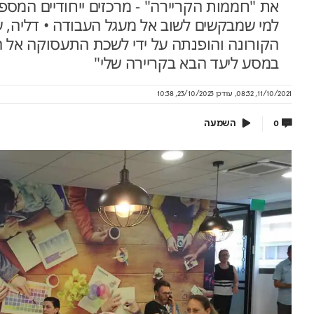
את "חממות הקריירה" - מרכזים ייחודיים המספקים
למי שמבקשים לשוב אל מעגל העבודה • דליה,
הקורונה והופנתה על ידי לשכת התעסוקה אל
במסע ליעד הבא בקריירה שלי"
 רוכשים
שיא של 600 מיליון שקל: הטוטו
צוב
עושה מהפיכה
הטע
11/10/2021, 08:32
,
עודכן
23/10/2023, 10:38
קבוצת אלמוג מציגה את פרויקט MALA: מגדלי
יחסי הימור משופרים, הפקדות ב-Apple Pay
ותשלום זכיות מיידי
את מותג
השמעה
0
בשיתוף המועצה להסדר ההימורים
בשיתוף 
בספורט