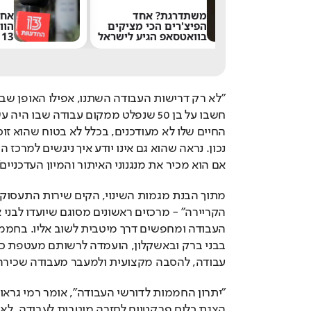
רגת? אחד
אחרי 24 שנה: הפרשן
רים הכי מציקים
הוותיק עוזב את חדשות
סאפ הגיע לישראל
13
אם הוא מכיר את מנגנוני האיתור והמיון העדכניים"
עבודה, להסבה מקצועית ולמעבר מעבודה שכירה