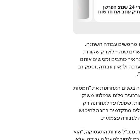
במהירות של 8,700
"הרגתי יהודים 
קמ"ש: הטיל של אילון
ואעשה זאת שוב
מאסק התרסק על הירח
חדש חושף את
האנטישמיות בב
"לא רק דרישות העבודה השתנו, אפילו האופן שבו מחפשים עבודה השתנה. 
חשבו על בן 50 שנפלט ממקום עבודה שבו היה עשרים שנה - לא רק שקורות 
החיים שלו לא מעודכנים, בכלל לא בטוח שהוא זוכר איך כותבים ומגישים אותם 
נכון. נראה שהוא גם אינו יודע איך ניגשים למרכז הערכה ולראיון עבודה, וספק רב 
.
מתוך הבנת מגמות השינוי, הקים שירות התעסוקה בשנים האחרונות את "חממות 
הקריירה" - מרכזים ראשונים מסוגם שיועדו לבני ארבעים פלוס שנפלטו משוק 
העבודה ומחפשים דרך מיטבית לשוב אליו. בחממות, שפעלו עד לאחרונה רק 
בבני ברק ובאשקלון, הועמדה לרשותם מעטפת כלים מתקדמים רחבה לחיפוש 
 לעבודה עצמאית.
"יתרון החממות לדורשי העבודה", אומר רמי גראור, מנכ"ל שירות התעסוקה, "הוא 
הצגת כלים פרקטיים לחזרה מיטבית לעבודה. לא רק לחזור למעגל העבודה, אלא 