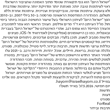
"ישראל היום" הוא גוף תקשורת שנוסד מתוך האמונה שהציבור הישראלי
ראוי לעיתונות טובה יותר, מאוזנת יותר ומדויקת יותר. עיתונות שמדברת
ולא צועקת. עיתונות אמינה, אובייקטיבית ועניינית. עיתונות אחרת וללא
תשלום. המהדורה המודפסת הראשונה פורסמה ב-30 ביולי 2007, וב-2010
הפך "ישראל היום" לעיתון הישראלי בעל שיעור החשיפה הגבוה ביותר בימי
חול. מו"ל העיתון היא ד"ר מרים אדלסון. העורך הראשי הוא עמר לחמנוביץ,
והעורך המייסד הוא עמוס רגב. אתרי האינטרנט של "ישראל היום" בעברית
ובאנגלית, כמו כן היישומונים (אפליקציות) לאנדרואיד ול-iOS, מציגים
חדשות מסביב לשעון, תוכן בלעדי, מבזקים ועדכונים, ניתוחים ופרשנויות,
וידיאו, פודקאסטים ושידורים חיים. פלטפורמות הדיגיטל של "ישראל היום"
כוללות ערוצי חדשות ודעות, תרבות ובידור, לייף סטייל, טכנולוגיה, ספורט,
כלכלה וצרכנות, בריאות, חיילים, אוכל, יהדות, תיירות ורכב. ב-2021 עלו
לאוויר האתר החדש והיישומון החדש של "ישראל היום" בעברית, במטרה
לספק לגולשים חוויה מהירה, עדכנית, בטוחה ונוחה. תכני המהדורה
המודפסת של העיתון זמינים גם באתר, במהדורה יומית מקוונת, ואפשר
לקבל אותם גם בניוזלטר. מועדון ההטבות הייחודי "הקליקה של ישראל
היום" מציע לגולשי האתר הנחות ומבצעים על מוצרים ושירותים. ישראל
היום פתוח להערות, לביקורת ולהצעות לשיפור מקהל הקוראים. פנו אלינו
במייל hayom@israelhayom.co.il.
יום חמישי, 7.5.2026
כ' באייר תשפ"ו
חדשות
דעות
ספורט
ForReal
תרבות ובידור