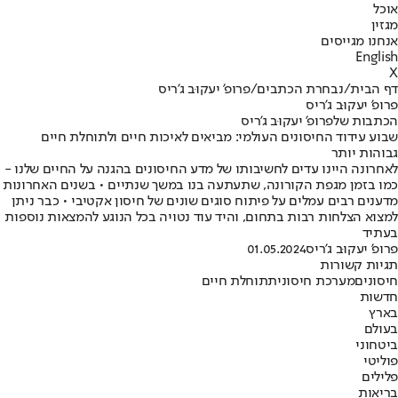
אוכל
מגזין
אנחנו מגייסים
English
X
דף הבית
/
נבחרת הכתבים
/
פרופ' יעקוּב ג'ריס
פרופ' יעקוּב ג'ריס
הכתבות שלפרופ' יעקוּב ג'ריס
שבוע עידוד החיסונים העולמי: מביאים לאיכות חיים ולתוחלת חיים
גבוהות יותר
לאחרונה היינו עדים לחשיבותו של מדע החיסונים בהגנה על החיים שלנו -
כמו בזמן מגפת הקורונה, שתעתעה בנו במשך שנתיים • בשנים האחרונות
מדענים רבים עמלים על פיתוח סוגים שונים של חיסון אקטיבי • כבר ניתן
למצוא הצלחות רבות בתחום, והיד עוד נטויה בכל הנוגע להמצאות נוספות
בעתיד
פרופ' יעקוּב ג'ריס
01.05.2024
תגיות קשורות
חיסונים
מערכת חיסונית
תוחלת חיים
חדשות
בארץ
בעולם
ביטחוני
פוליטי
פלילים
בריאות