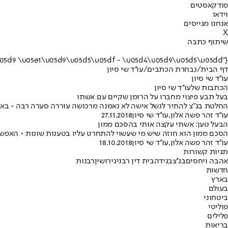
פודקאסטים
וידאו
אנחנו מגייסים
X
שיתוף כתבה
{"name":"\u05e2\u05d5''\u05d3 \u05e9\u05d9 \u05e1\u05d9\u05d5\u05df - \u05d4\u05d9\u05d5\u05dd"}
דף הבית
/
נבחרת הכתבים
/
עו''ד שי סיון
עו''ד שי סיון
הכתבות שלעו''ד שי סיון
בעל תבע פיצוי מחברו על הרומן שקיים עם אשתו
החלטת בג"צ להתיר לנשל אישה לא נאמנה מרכושה עוררה סערה רבה • באיל
עו''ד זהר פשה אלון
,
עו''ד שי סיון
27.11.2018
הבעל טען: אשתי עקצה אותי בהסכם ממון
הסכם ממון הוא חוזה שיש מי שעשוי להתחרט עליו בטענות שונות • האפשר
עו''ד זהר פשה אלון
,
עו''ד שי סיון
18.10.2018
תגיות קשורות
אהבה ויחסים
בג''צ
בגידה
בית דין רבני
גירושין
רבנות
חדשות
בארץ
בעולם
ביטחוני
פוליטי
פלילים
בריאות