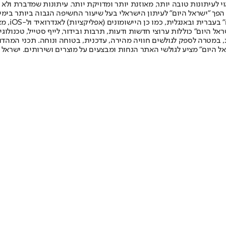
לעיתונות טובה יותר, מאוזנת יותר ומדויקת יותר. עיתונות שמדברת ולא צ
שלום. המהדורה המודפסת הראשונה פורסמה ב-30 ביולי 2007, וב-2010 הפך "ישראל היום" לעיתון הישראלי בעל שי
לחמנוביץ,
ל היום" כוללות ערוצי חדשות ודעות, תרבות ובידור, לייף סטייל, טכנולוגיה
ברית, במטרה לספק לגולשים חוויה מהירה, עדכנית, בטוחה ונוחה. תכני המה
ל היום" מציע לגולשי האתר הנחות ומבצעים על מוצרים ושירותים. ישראל 