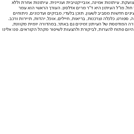
ועקת. עיתונות אמינה, אובייקטיבית ועניינית. עיתונות אחרת וללא
עור החשיפה הגבוה ביותר בימי חול. מו"ל העיתון היא ד"ר מרים אדלסון. העורך הראשי הוא עמר
 והעורך המייסד הוא עמוס רגב. אתרי האינטרנט של "ישראל היום" בעברית ובאנגלית, כמו כן היישומונים (אפליקציות) לאנדרואיד ול-iOS, מציגים חדשות מסביב לשעון, תוכן בלעדי, מבזקים ועדכונים, ניתוחים
, ספורט, כלכלה וצרכנות, בריאות, חיילים, אוכל, יהדות, תיירות ורכב.
דורה המודפסת של העיתון זמינים גם באתר, במהדורה יומית מקוונת,
היום פתוח להערות, לביקורת ולהצעות לשיפור מקהל הקוראים. פנו אלינו