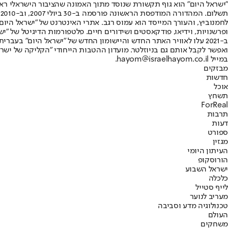
"ישראל היום" הוא גוף תקשורת שנוסד מתוך האמונה שהציבור הישראלי ראוי 
ת
ופרשנויות, וידיאו, פודקאסטים ושידורים חיים. פלטפורמות הדיגיטל של "ישרא
ב-2021 עלו לאוויר האתר החדש והיישומון החדש של "ישראל היום" בע
ואפשר לקבל אותם גם בניוזלטר. מועדון ההטבות הייחודי "הקליקה של ישרא
במייל hayom@israelhayom.co.il.
מבזקים
חדשות
אוכל
תשחץ
ForReal
תרבות
דעות
ספורט
מגזין
העיתון היומי
הורוסקופ
ישראל השבוע
כלכלה
לייף סטייל
מעריב לנוער
טכנולוגיה מדע וסביבה
העולם
משחקים