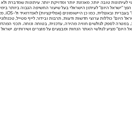
לעיתונות טובה יותר, מאוזנת יותר ומדויקת יותר. עיתונות שמדברת ולא צ
שלום. המהדורה המודפסת הראשונה פורסמה ב-30 ביולי 2007, וב-2010 הפך "ישראל היום" לעיתון הישראלי בעל שי
לחמנוביץ,
ל היום" כוללות ערוצי חדשות ודעות, תרבות ובידור, לייף סטייל, טכנולוגיה
ברית, במטרה לספק לגולשים חוויה מהירה, עדכנית, בטוחה ונוחה. תכני המה
ל היום" מציע לגולשי האתר הנחות ומבצעים על מוצרים ושירותים. ישראל 