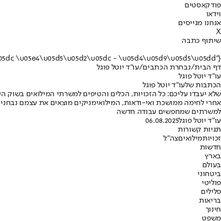
פודקאסטים
וידאו
אנחנו מגייסים
X
שיתוף כתבה
{"name":"\u05e2\u05d5\"\u05d3 \u05d9\u05d5\u05d8\u05dc \u05e4\u05d5\u05d2\u05dc - \u05d4\u05d9\u05d5\u05dd"}
דף הבית
/
נבחרת הכתבים
/
עו"ד יוטל פוגל
עו"ד יוטל פוגל
הכתבות שלעו"ד יוטל פוגל
שלא יעבדו עליכם: כל הזכויות, הכלים והטיפים למשרתי המילואים בשוק ה
למשרתים שמחפשים עבודה חדשה
עו"ד יוטל פוגל
06.08.2025
תגיות קשורות
זכויות
מילואים
צה"ל
חדשות
בארץ
בעולם
ביטחוני
פוליטי
פלילים
בריאות
חינוך
משפט