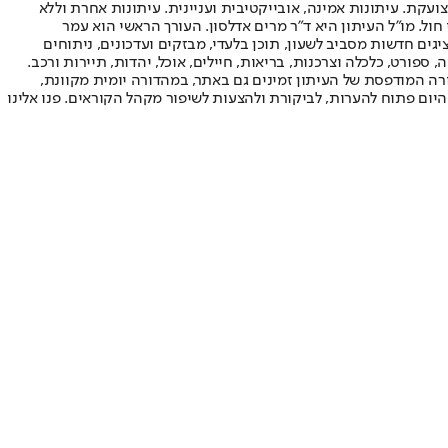
ועקת. עיתונות אמינה, אובייקטיבית ועניינית. עיתונות אחרת וללא
עור החשיפה הגבוה ביותר בימי חול. מו"ל העיתון היא ד"ר מרים אדלסון. העורך הראשי הוא עמר
 והעורך המייסד הוא עמוס רגב. אתרי האינטרנט של "ישראל היום" בעברית ובאנגלית, כמו כן היישומונים (אפליקציות) לאנדרואיד ול-iOS, מציגים חדשות מסביב לשעון, תוכן בלעדי, מבזקים ועדכונים, ניתוחים
, ספורט, כלכלה וצרכנות, בריאות, חיילים, אוכל, יהדות, תיירות ורכב.
דורה המודפסת של העיתון זמינים גם באתר, במהדורה יומית מקוונת,
היום פתוח להערות, לביקורת ולהצעות לשיפור מקהל הקוראים. פנו אלינו