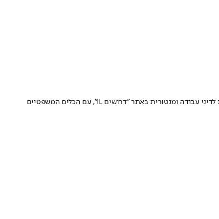
אחרי לחימה ממושכת ואי-ודאות, המילואימניקים מוצאים את עצמם נבחנים מחדש - לא רק בשטח, אלא גם בחדרי הראיונות • עו"ד יוטל פוגל, מומחית לדיני עבודה ומנטורית באתר "דרושים IL", עם הכלים המשפטיים