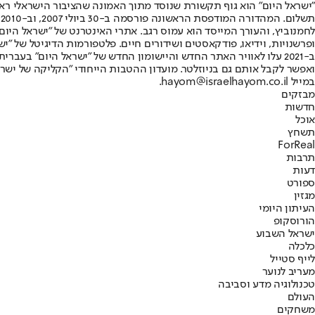
"ישראל היום" הוא גוף תקשורת שנוסד מתוך האמונה שהציבור הישראלי ראוי 
ת
ופרשנויות, וידיאו, פודקאסטים ושידורים חיים. פלטפורמות הדיגיטל של "ישרא
ב-2021 עלו לאוויר האתר החדש והיישומון החדש של "ישראל היום" בע
ואפשר לקבל אותם גם בניוזלטר. מועדון ההטבות הייחודי "הקליקה של ישרא
במייל hayom@israelhayom.co.il.
מבזקים
חדשות
אוכל
תשחץ
ForReal
תרבות
דעות
ספורט
מגזין
העיתון היומי
הורוסקופ
ישראל השבוע
כלכלה
לייף סטייל
מעריב לנוער
טכנולוגיה מדע וסביבה
העולם
משחקים