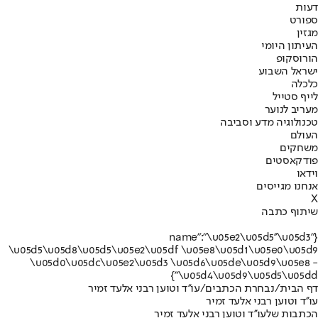
דעות
ספורט
מגזין
העיתון היומי
הורוסקופ
ישראל השבוע
כלכלה
לייף סטייל
מעריב לנוער
טכנולוגיה מדע וסביבה
העולם
משחקים
פודקאסטים
וידאו
אנחנו מגייסים
X
שיתוף כתבה
{"name":"\u05e2\u05d5''\u05d3
\u05d5\u05d8\u05d5\u05e2\u05df \u05e8\u05d1\u05e0\u05d9
\u05d0\u05dc\u05e2\u05d3 \u05d6\u05de\u05d9\u05e8 -
\u05d4\u05d9\u05d5\u05dd"}
דף הבית
/
נבחרת הכתבים
/
עו''ד וטוען רבני אלעד זמיר
עו''ד וטוען רבני אלעד זמיר
הכתבות שלעו''ד וטוען רבני אלעד זמיר