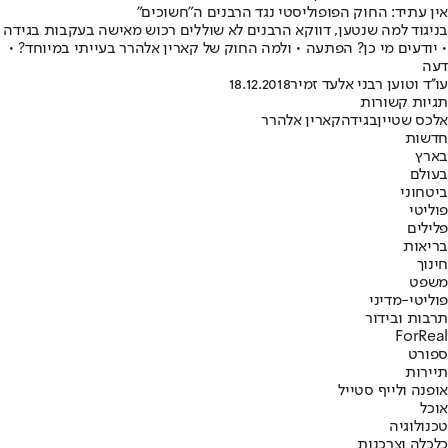
אין עתיד: החוק הפופוליסטי נגד הרבנים ה"חשוכים"
בניגוד למה שנטען, דווקא הרבנים לא שוללים רכוש מאישה בעקבות בגידה
• יודעים מי כן? הפתעה • ולמה החוק של קארין אלהרר בעייתי במיוחד? •
דעה
עו''ד וטוען רבני אלעד זמיר
18.12.2018
תגיות קשורות
אלכס שטיין
בגידה
קארין אלהרר
חדשות
בארץ
בעולם
ביטחוני
פוליטי
פלילים
בריאות
חינוך
משפט
פוליטי-מדיני
תרבות ובידור
ForReal
ספורט
תיירות
אופנה ולייף סטייל
אוכל
טכנולוגיה
כלכלה וצרכנות