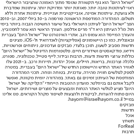
"ישראל היום" הוא גוף תקשורת שנוסד מתוך האמונה שהציבור הישראלי
ראוי לעיתונות טובה יותר, מאוזנת יותר ומדויקת יותר. עיתונות שמדברת
ולא צועקת. עיתונות אמינה, אובייקטיבית ועניינית. עיתונות אחרת וללא
תשלום. המהדורה המודפסת הראשונה פורסמה ב-30 ביולי 2007, וב-2010
הפך "ישראל היום" לעיתון הישראלי בעל שיעור החשיפה הגבוה ביותר בימי
חול. מו"ל העיתון היא ד"ר מרים אדלסון. העורך הראשי הוא עמר לחמנוביץ,
והעורך המייסד הוא עמוס רגב. אתרי האינטרנט של "ישראל היום" בעברית
ובאנגלית, כמו כן היישומונים (אפליקציות) לאנדרואיד ול-iOS, מציגים
חדשות מסביב לשעון, תוכן בלעדי, מבזקים ועדכונים, ניתוחים ופרשנויות,
וידיאו, פודקאסטים ושידורים חיים. פלטפורמות הדיגיטל של "ישראל היום"
כוללות ערוצי חדשות ודעות, תרבות ובידור, לייף סטייל, טכנולוגיה, ספורט,
כלכלה וצרכנות, בריאות, חיילים, אוכל, יהדות, תיירות ורכב. ב-2021 עלו
לאוויר האתר החדש והיישומון החדש של "ישראל היום" בעברית, במטרה
לספק לגולשים חוויה מהירה, עדכנית, בטוחה ונוחה. תכני המהדורה
המודפסת של העיתון זמינים גם באתר, במהדורה יומית מקוונת, ואפשר
לקבל אותם גם בניוזלטר. מועדון ההטבות הייחודי "הקליקה של ישראל
היום" מציע לגולשי האתר הנחות ומבצעים על מוצרים ושירותים. ישראל
היום פתוח להערות, לביקורת ולהצעות לשיפור מקהל הקוראים. פנו אלינו
במייל hayom@israelhayom.co.il.
מבזקים
חדשות
אוכל
תשחץ
ForReal
תרבות