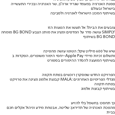
פסגת האנרגיה במעמד שגריר ארה"ב, שר האנרגיה ובכירי התעשייה
בישראל ובעולם
בשיתוף המכון הישראלי לאנרגיה ולסביבה
צובעים את הבית? אל תעשו את הטעות הזו
מומחה BG BOND עושה סדר על המדפים ומציג את מותג הצבע SIMPLY
בשיתוף BG BOND
שיא של 600 מיליון שקל: הטוטו עושה מהפיכה
יחסי הימור משופרים, הפקדות ב-Apple Pay ותשלום זכיות מיידי
בשיתוף המועצה להסדר ההימורים בספורט
הפרויקט החדש שמסקרן רוכשים בפתח תקווה
קבוצת אלמוג מציגה את פרויקט MALA: מגדלי הפרימיום האחרונים
בפתח תקווה
בשיתוף קבוצת אלמוג
כך תחסכו בחשמל בלי להזיע
מהפכת האנרגיה של תדיראן: שליטה, אבטחת מידע וניהול אקלים חכם
בבית