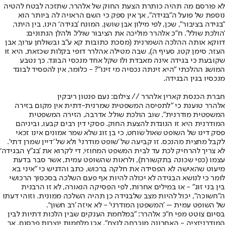
לא פורסם מה תהיה כותרת הצעת החוק של אלהרר, שתזכה לבטח להטיה
נוספת של פועל ה״בגידה״, אך אין ספק כי השם הראויה לה ביותר הוא
״בגידה בציבור״, שכן, לפי מילון אבן שושן, המונח ’בגידה‘ הינו, בין היתר,
'הולכת שולל'. ח"כ אלהרר מוליכה את הציבור שולל. ולהלן הנתונים:
דווקא אותה ההלכה השמרנית (מסכת כתובות קא ע"ב ובשולחן ערוך, אבן
העזר, סימן קטו, סעיף ה), שבה מטילה אהלרר דופי בקלות שכזאת, היא זו
שקובעת כי בגידה אינה מאבדת ולו שקל אחד מנכסי הבוגד. כך נטבע
המושג ההלכתי "היא זינתה נכסיה מי זינו"? - כלומר, אין להפסיד לבוגד
מנכסיו בגין הבגידה.
חברת הכנסת קארין אלהרר // צילום: נעם פנטון ריבקין
אלהרר טוענת כי "לתפיסה המשפטית שמרנית-דתית אין מקום בזירה
המשפטית מודרנית”. שוב הולכת שולל. אדרבה, הזירה המשפטית
המודרנית היא זו הנוגדת להצעת החוק. פסקי דין רבים קבעו, וביניהם
פסק דינו של השופט שאול שוחט, כי בן זוג שלא שמר אמונים אינו זכאי
לקבל מחצית מהנכס. זו קביעה של 'שופט מודרני' ולא של 'דיין שמרן דתי'.
לא צריך להרחיק לכת עד לבית המשפט המחוזי, די לקרוא את 'בג"ץ הבגידה‘
עצמו (כפי שכונה בתקשורת), ולראות שהשופט עמית, אשר סבר בדעת
מיעוט שהאישה לא הפסידה את חלקה ברכוש, כתב והדגיש כי "איני בא
לומר כי לנושא הבגידה לא יכולה להיות אף פעם השלכה בסכסוך הרכושי
בין בני זוג" - או במילים אחרות, לפי הפסיקה הנאורה, לא זו הרבנית
ה״חשוכה״, יכול להיות מצב שלבגידה כן תהיה השלכה ממונית. וזוהי דעתו
של השופט עמית – 'המשפטן המודרני' - לא איזה 'רב חשוך'.
בסיום צוטט מפי ח"כ אלהרר: "במלחמת הענקים שבין הלכות דתיות לבין
המודרניזציה - האחרונה מוכרחה לנצח". אכן מלחמות יוצרות פרסום. אך