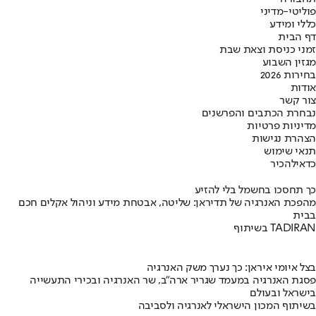
פוליטי-מדיני
כללי ומידע
דף הבית
זמני כניסת וצאת שבת
מגזין השבוע
בחירות 2026
אודות
צור קשר
נבחרת הכתבים והפרשנים
מדיניות פרטיות
הצהרת נגישות
תנאי שימוש
כדאי
להכיר
כך תחסכו בחשמל בלי להזיע
מהפכת האנרגיה של תדיראן: שליטה, אבטחת מידע וניהול אקלים חכם
בבית
בשיתוף TADIRAN
בצל איומי איראן: כך נערך משק האנרגיה
פסגת האנרגיה במעמד שגריר ארה"ב, שר האנרגיה ובכירי התעשייה
בישראל ובעולם
בשיתוף המכון הישראלי לאנרגיה ולסביבה