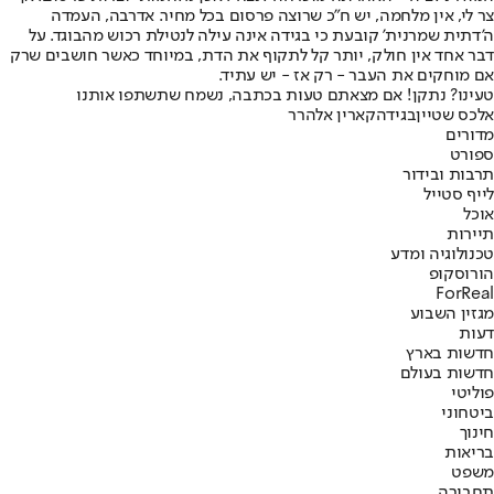
צר לי, אין מלחמה, יש ח"כ שרוצה פרסום בכל מחיר. אדרבה, העמדה
ה'דתית שמרנית' קובעת כי בגידה אינה עילה לנטילת רכוש מהבוגד. על
דבר אחד אין חולק, יותר קל לתקוף את הדת, במיוחד כאשר חושבים שרק
אם מוחקים את העבר - רק אז - יש עתיד.
טעינו? נתקן! אם מצאתם טעות בכתבה, נשמח שתשתפו אותנו
אלכס שטיין
בגידה
קארין אלהרר
מדורים
ספורט
תרבות ובידור
לייף סטייל
אוכל
תיירות
טכנולוגיה ומדע
הורוסקופ
ForReal
מגזין השבוע
דעות
חדשות בארץ
חדשות בעולם
פוליטי
ביטחוני
חינוך
בריאות
משפט
תחבורה