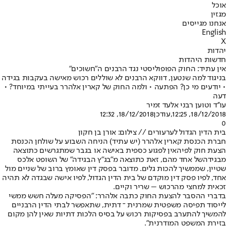
אוכל
מגזין
אנחנו מגייסים
English
X
יהדות
חדשות היהדות
אין עתיד: החוק הפופוליסטי נגד הרבנים ה"חשוכים"
בניגוד למה שנטען, דווקא הרבנים לא שוללים רכוש מאישה בעקבות בגידה
• יודעים מי כן? הפתעה • ולמה החוק של קארין אלהרר בעייתי במיוחד? •
דעה
עו''ד וטוען רבני אלעד זמיר
18/12/2018, 12:25
,עודכן
18/12/2018, 12:32
0
בית הדין הגדול לערעורים // צילום: אורן בן חקון
חברת הכנסת קארין אלהרר (יש עתיד) הניחה השבוע על שולחן הכנסת
הצעת חוק לפיה
אין לפגוע כספית באישה או בגבר שמתגרשים כתוצאה
מבגידה
של אחד מהם, זאת כתוצאה מ"בג"ץ הבגידה" של השופט אלכס
שטיין, שממשיך להכות גלים. מדובר בפסק דין שאומץ ברוב של שניים מול
אחד, לפיו פסק דין מוקדם של בית הדין הגדול, לפיו אישה שבגדה לא תהיה
זכאית למחצי מהרכוש – שריר וקיים.
בדברי ההסבר להצעת החוק כתבה אלהרר: "הפסיקה מעלה חשש ממשי
לייסוד תפיסה משפטית שמרנית ־ דתית, שתאפשר לבתי הדין הרבניים
להמשיך להתערב בפסיקות רכוש על בסיס הלכות דתיות שאין להן מקום
בזירת המשפט המודרנית״.