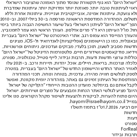
"ישראל היום" הוא גוף תקשורת שנוסד מתוך האמונה שהציבור הישראלי
ראוי לעיתונות טובה יותר, מאוזנת יותר ומדויקת יותר. עיתונות שמדברת
ולא צועקת. עיתונות אמינה, אובייקטיבית ועניינית. עיתונות אחרת וללא
תשלום. המהדורה המודפסת הראשונה פורסמה ב-30 ביולי 2007, וב-2010
הפך "ישראל היום" לעיתון הישראלי בעל שיעור החשיפה הגבוה ביותר בימי
חול. מו"ל העיתון היא ד"ר מרים אדלסון. העורך הראשי הוא עמר לחמנוביץ,
והעורך המייסד הוא עמוס רגב. אתרי האינטרנט של "ישראל היום" בעברית
ובאנגלית, כמו כן היישומונים (אפליקציות) לאנדרואיד ול-iOS, מציגים
חדשות מסביב לשעון, תוכן בלעדי, מבזקים ועדכונים, ניתוחים ופרשנויות,
וידיאו, פודקאסטים ושידורים חיים. פלטפורמות הדיגיטל של "ישראל היום"
כוללות ערוצי חדשות ודעות, תרבות ובידור, לייף סטייל, טכנולוגיה, ספורט,
כלכלה וצרכנות, בריאות, חיילים, אוכל, יהדות, תיירות ורכב. ב-2021 עלו
לאוויר האתר החדש והיישומון החדש של "ישראל היום" בעברית, במטרה
לספק לגולשים חוויה מהירה, עדכנית, בטוחה ונוחה. תכני המהדורה
המודפסת של העיתון זמינים גם באתר, במהדורה יומית מקוונת, ואפשר
לקבל אותם גם בניוזלטר. מועדון ההטבות הייחודי "הקליקה של ישראל
היום" מציע לגולשי האתר הנחות ומבצעים על מוצרים ושירותים. ישראל
היום פתוח להערות, לביקורת ולהצעות לשיפור מקהל הקוראים. פנו אלינו
במייל hayom@israelhayom.co.il.
יום רביעי, 1.7.2026
ט"ז בתמוז תשפ"ו
חדשות
דעות
ספורט
ForReal
תרבות ובידור