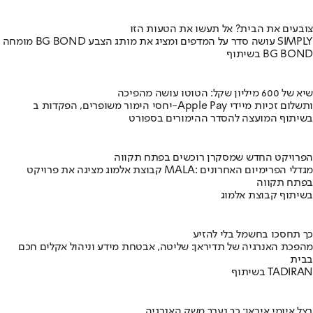
צובעים את הבית? אל תעשו את הטעות הזו
מומחה BG BOND עושה סדר על המדפים ומציג את מותג הצבע SIMPLY
בשיתוף BG BOND
שיא של 600 מיליון שקל: הטוטו עושה מהפיכה
יחסי הימור משופרים, הפקדות ב-Apple Pay ותשלום זכיות מיידי
בשיתוף המועצה להסדר ההימורים בספורט
הפרויקט החדש שמסקרן רוכשים בפתח תקווה
קבוצת אלמוג מציגה את פרויקט MALA: מגדלי הפרימיום האחרונים
בפתח תקווה
בשיתוף קבוצת אלמוג
כך תחסכו בחשמל בלי להזיע
מהפכת האנרגיה של תדיראן: שליטה, אבטחת מידע וניהול אקלים חכם
בבית
בשיתוף TADIRAN
בצל איומי איראן: כך נערך משק האנרגיה