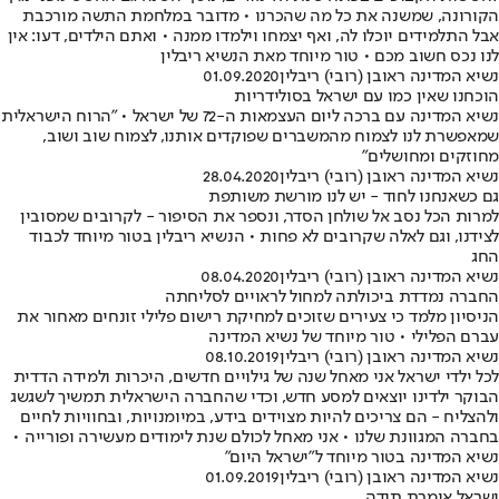
הקורונה, שמשנה את כל מה שהכרנו • מדובר במלחמת התשה מורכבת
אבל התלמידים יוכלו לה, ואף יצמחו וילמדו ממנה • ואתם הילדים, דעו: אין
לנו נכס חשוב מכם • טור מיוחד מאת הנשיא ריבלין
נשיא המדינה ראובן (רובי) ריבלין
01.09.2020
הוכחנו שאין כמו עם ישראל בסולידריות
נשיא המדינה עם ברכה ליום העצמאות ה-72 של ישראל • "הרוח הישראלית
שמאפשרת לנו לצמוח מהמשברים שפוקדים אותנו, לצמוח שוב ושוב,
מחוזקים ומחושלים"
נשיא המדינה ראובן (רובי) ריבלין
28.04.2020
גם כשאנחנו לחוד - יש לנו מורשת משותפת
למרות הכל נסב אל שולחן הסדר, ונספר את הסיפור - לקרובים שמסובין
לצידנו, וגם לאלה שקרובים לא פחות • הנשיא ריבלין בטור מיוחד לכבוד
החג
נשיא המדינה ראובן (רובי) ריבלין
08.04.2020
החברה נמדדת ביכולתה למחול לראויים לסליחתה
הניסיון מלמד כי צעירים שזוכים למחיקת רישום פלילי זונחים מאחור את
עברם הפלילי • טור מיוחד של נשיא המדינה
נשיא המדינה ראובן (רובי) ריבלין
08.10.2019
לכל ילדי ישראל אני מאחל שנה של גילויים חדשים, היכרות ולמידה הדדית
הבוקר ילדינו יוצאים למסע חדש, וכדי שהחברה הישראלית תמשיך לשגשג
ולהצליח - הם צריכים להיות מצוידים בידע, במיומנויות, ובחוויות לחיים
בחברה המגוונת שלנו • אני מאחל לכולם שנת לימודים מעשירה ופורייה •
נשיא המדינה בטור מיוחד ל"ישראל היום"
נשיא המדינה ראובן (רובי) ריבלין
01.09.2019
ישראל אומרת תודה