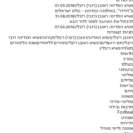
הלימודים
נשיא המדינה ראובן (רובי) ריבלין
01.09.2018
ב"חיידר", באולפנה ובתיכון - כולנו ישראלים
נשיא המדינה ראובן (רובי) ריבלין
31.08.2018
להנחיל את האהבה לספר לדור הבא
נשיא המדינה ראובן (רובי) ריבלין
07.06.2016
תגיות קשורות
ראובן ריבלין
נשיא המדינה
ראובן (רובי) ריבלין
קורונה
נשיא המדינה רובי
ריבלין
יום ירושלים
הנשיא ראובן ריבלין
חוזרים ללימודים
שנת הלימודים
תש''ף
הנשיא ריבלין
חדשות
בארץ
בעולם
ביטחוני
פוליטי
פלילים
בריאות
חינוך
משפט
פוליטי-מדיני
תרבות ובידור
ForReal
ספורט
תיירות
אופנה ולייף סטייל