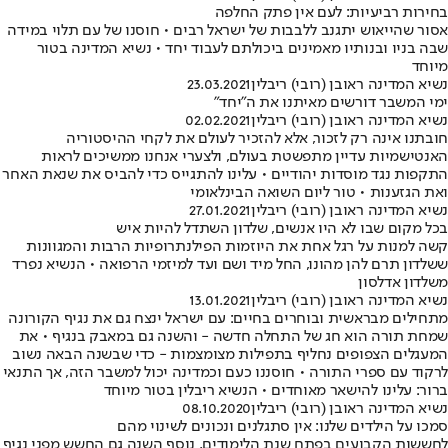
בחירות רביעיות: לעם אין פתק החלפה
אסור שהייאוש יתגנב ללבבות של ישראל רבים • חוסנו של עם תלוי במידה
שבה בניו ובנותיו מאמינים ביכולתם לעבוד יחד • נשיא המדינה בטור
מיוחד
נשיא המדינה ראובן (רובי) ריבלין
23.03.2021
ימי המשבר דורשים מאיתנו את ה"יחד"
נשיא המדינה ראובן (רובי) ריבלין
02.02.2021
חובתנו אינה רק לזכור, אלא להזכיר לעולם את לקחי ההיסטוריה
האנטישמיות עדיין מתפשטת בעולם, ולצערי אנחנו ממשיכים לראות
התקפות נגד מוסדות יהודיים • עלינו להתגייס כדי להביס את שנאת האחר
ואת הגזענות • טור ליום השואה הבינלאומי
נשיא המדינה ראובן (רובי) ריבלין
27.01.2021
בכל מקום שבו לא היו אנשים, שלדון השתדל להיות איש
קשה למנות על רגל אחת את היוזמות הפילנתרופיות הרבות והמגוונות
ששלדון תרם להן מהונו, החל מיד ושם ועד למיזמי הרפואה • הנשיא נפרד
משלדון אדלסון
נשיא המדינה ראובן (רובי) ריבלין
13.01.2021
מתחילים מבראשית ובוחרים בחיים: עם ישראל ינצח גם את נגיף הקורונה
שמחת תורה הוא חג של התחלה חדשה - והשנה גם במאבק בנגיף • את
המעגלים הצפופים נחליף בתפילות מצומצמות - כדי שבשנה הבאה נשוב
לרקוד עם ספרי התורה • חוסננו כעם וכמדינה יכול למשבר הזה, אך התנאי
ברור: עלינו להישאר מאוחדים • הנשיא ריבלין בטור מיוחד
נשיא המדינה ראובן (רובי) ריבלין
08.10.2020
סמכו על הילדים שלנו: אין סתגלנים ונכונים לשינוי מהם
לחששות הקבועים בפתח שנת הלימודים, נוסף השנה גם החשש מפני נגיף