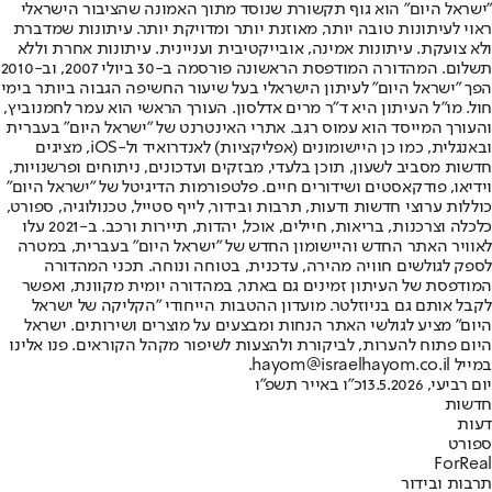
"ישראל היום" הוא גוף תקשורת שנוסד מתוך האמונה שהציבור הישראלי
ראוי לעיתונות טובה יותר, מאוזנת יותר ומדויקת יותר. עיתונות שמדברת
ולא צועקת. עיתונות אמינה, אובייקטיבית ועניינית. עיתונות אחרת וללא
תשלום. המהדורה המודפסת הראשונה פורסמה ב-30 ביולי 2007, וב-2010
הפך "ישראל היום" לעיתון הישראלי בעל שיעור החשיפה הגבוה ביותר בימי
חול. מו"ל העיתון היא ד"ר מרים אדלסון. העורך הראשי הוא עמר לחמנוביץ,
והעורך המייסד הוא עמוס רגב. אתרי האינטרנט של "ישראל היום" בעברית
ובאנגלית, כמו כן היישומונים (אפליקציות) לאנדרואיד ול-iOS, מציגים
חדשות מסביב לשעון, תוכן בלעדי, מבזקים ועדכונים, ניתוחים ופרשנויות,
וידיאו, פודקאסטים ושידורים חיים. פלטפורמות הדיגיטל של "ישראל היום"
כוללות ערוצי חדשות ודעות, תרבות ובידור, לייף סטייל, טכנולוגיה, ספורט,
כלכלה וצרכנות, בריאות, חיילים, אוכל, יהדות, תיירות ורכב. ב-2021 עלו
לאוויר האתר החדש והיישומון החדש של "ישראל היום" בעברית, במטרה
לספק לגולשים חוויה מהירה, עדכנית, בטוחה ונוחה. תכני המהדורה
המודפסת של העיתון זמינים גם באתר, במהדורה יומית מקוונת, ואפשר
לקבל אותם גם בניוזלטר. מועדון ההטבות הייחודי "הקליקה של ישראל
היום" מציע לגולשי האתר הנחות ומבצעים על מוצרים ושירותים. ישראל
היום פתוח להערות, לביקורת ולהצעות לשיפור מקהל הקוראים. פנו אלינו
במייל hayom@israelhayom.co.il.
יום רביעי, 13.5.2026
כ"ו באייר תשפ"ו
חדשות
דעות
ספורט
ForReal
תרבות ובידור