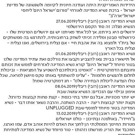
הידידות האמריקנית היתה ועודנה חיונית לקיומה ולשגשוגה של מדינת
ישראל • ברכת נשיא המדינה לאורחי "פורום 'ישראל היום' ליחסי
ישראל־ארה"ב"
נשיא המדינה ראובן (רובי) ריבלין
27.06.2019
הנשיא מגלה: זה סוד הקסם הירושלמי
ירושלים היא בירתנו, אך לכל אחד מאיתנו יש גם ירושלים הפרטית שלו •
כירושלמי מבטן ומלידה זכיתי לשחק ברחובותיהּ, להתרגש בה ממשחקים
של בית"ר ולמצוא בה את אהבת חיי • אם נצליח בירושלים, ואנו נצליח -
נצליח בכל הארץ
נשיא המדינה ראובן (רובי) ריבלין
01.06.2019
אל תישארו בבית: צאו להצביע וקבעו את גורלכם ואת עתיד המדינה שלנו
בטור מיוחד ל"ישראל היום" קורא נשיא המדינה לאזרחים לממש את זכותם
וחובתם הדמוקרטית • "האמינו ביכולתכם להשפיע על המציאות - וביכולת
לחלום ולהגשים חלומות" • "עלינו להשתתף באותו טקס מיושן למראה, שכל
כולו הצדעה ליכולת הבחירה שלנו" • חג דמוקרטיה שמח!
נשיא המדינה ראובן (רובי) ריבלין
08.04.2019
אימון ובילוי עם הנכדים: הנשיא עושה שבת
יש יותר מכוניות, אבל גם יותר בתי כנסת • קצת פחות קבוצות כדורגל,
וקצת יותר קבוצות ריצה • הרבה השתנה, והרבה נשאר אותו דבר • נשיא
המדינה בטור מיוחד למוסף שבת UNPLUGGED
נשיא המדינה ראובן (רובי) ריבלין
13.02.2019
ב"חיידר", באולפנה ובתיכון - כולנו ישראלים
מטרות החינוך הממלכתי הן לחנך את האדם להיות אוהב אדם, עמו וארצו,
המכבד את הוריו, מורשתו וזהותו • טור מיוחד של נשיא המדינה לפתיחת