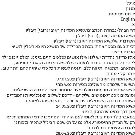
אוכל
מגזין
אנחנו מגייסים
English
X
דף הבית
/
נבחרת הכתבים
/
נשיא המדינה ראובן (רובי) ריבלין
נשיא המדינה ראובן (רובי) ריבלין
הכתבות שלנשיא המדינה ראובן (רובי) ריבלין
זכית בעם מספר אחת: מכתב הפרידה של הנשיא היוצא ריבלין לנשיא
הנכנס הרצוג
איזו מדינה נהדרת יש לנו ואילו אנשים נפלאים חיים בינינו, וכולם ייכנסו לך
ללב • כל כך הרבה סיבות לגאווה יש לנשיא במדינה הזאת • תופתע,
תתאהב, תתגאה, תיקח ללב, תנסה לעשות הכל כדי שיהיה להם יותר טוב,
יותר קל • מיוחד
נשיא המדינה ראובן (רובי) ריבלין
07.07.2021
השיעור שלמדנו מהעולים: מסירות נפש מהי
יוצאי אתיופיה חוו יחס מפלה מצד הממסד ומצד החברה הישראלית,
וסובלים מסטריאוטיפים שליליים • דרכנו לשילוב האוכלוסיות והמגזרים
השונים בחברה הישראלית עוד ארוכה - זוהי משימה לאומית
נשיא המדינה ראובן (רובי) ריבלין
24.05.2021
אבן דרך במימוש החזון הציוני
במאבקם להקמת בית לאומי לעם היהודי, הסתמכו לוחמי המחתרות לא
רק על הצדק ההיסטורי, אלא גם על המשפט הבינ"ל שהכיר בזכותנו
להגדרה עצמית במולדתנו
נשיא המדינה ראובן (רובי) ריבלין
28.04.2021